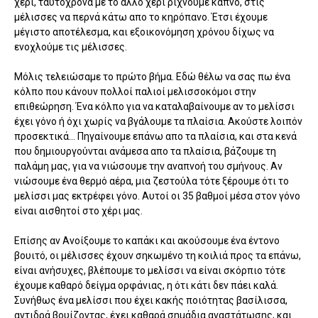
χέρι, ταυτόχρονα με το άλλο χέρι ρίχνουμε καπνό, στις
μέλισσες να περνά κάτω απο το κηρόπανο. Έτσι έχουμε
μέγιστο αποτέλεσμα, και εξοικονόμηση χρόνου δίχως να
ενοχλούμε τις μέλισσες.
Μόλις τελειώσαμε το πρώτο βήμα. Εδώ θέλω να σας πω ένα
κόλπο που κάνουν πολλοί παλιοί μελισσοκόμοι στην
επιθεώρηση. Ένα κόλπο για να καταλαβαίνουμε αν το μελίσσι
έχει γόνο ή όχι χωρίς να βγάλουμε τα πλαίσια. Ακούστε λοιπόν
προσεκτικά... Πηγαίνουμε επάνω απο τα πλαίσια, και στα κενά
που δημιουργούνται ανάμεσα απο τα πλαίσια, βάζουμε τη
παλάμη μας, για να νιώσουμε την αναπνοή του σμήνους. Αν
νιώσουμε ένα θερμό αέρα, μια ζεστούλα τότε ξέρουμε ότι το
μελίσσι μας εκτρέφει γόνο. Αυτοί οι 35 βαθμοί μέσα στον γόνο
είναι αισθητοί στο χέρι μας.
Επίσης αν Ανοίξουμε το καπάκι και ακούσουμε ένα έντονο
βουιτό, οι μέλισσες έχουν σηκωμένο τη κοιλιά προς τα επάνω,
είναι ανήσυχες, βλέπουμε το μελίσσι να είναι σκόρπιο τότε
έχουμε καθαρό δείγμα ορφάνιας, η ότι κάτι δεν πάει καλά.
Συνήθως ένα μελίσσι που έχει κακής ποιότητας βασίλισσα,
αντιδρά βουίζοντας, έχει καθαρά σημάδια αναστάτωσης, και