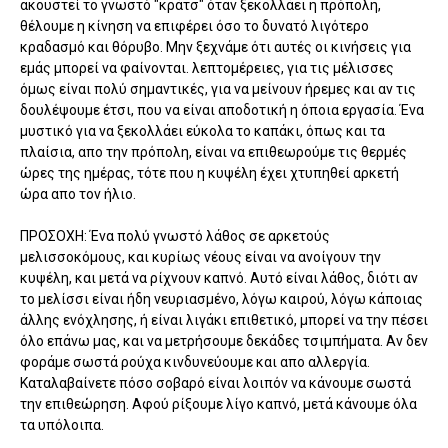
ακουστεί το γνωστό "κράτσ" όταν ξεκολλάει η πρόπολη,
θέλουμε η κίνηση να επιφέρει όσο το δυνατό λιγότερο
κραδασμό και θόρυβο. Μην ξεχνάμε ότι αυτές οι κινήσεις για
εμάς μπορεί να φαίνονται. λεπτομέρειες, για τις μέλισσες
όμως είναι πολύ σημαντικές, για να μείνουν ήρεμες και αν τις
δουλέψουμε έτσι, που να είναι αποδοτική η όποια εργασία. Ένα
μυστικό για να ξεκολλάει εύκολα το καπάκι, όπως και τα
πλαίσια, απο την πρόπολη, είναι να επιθεωρούμε τις θερμές
ώρες της ημέρας, τότε που η κυψέλη έχει χτυπηθεί αρκετή
ώρα απο τον ήλιο.
ΠΡΟΣΟΧΗ: Ένα πολύ γνωστό λάθος σε αρκετούς
μελισσοκόμους, και κυρίως νέους είναι να ανοίγουν την
κυψέλη, και μετά να ρίχνουν καπνό. Αυτό είναι λάθος, διότι αν
το μελίσσι είναι ήδη νευριασμένο, λόγω καιρού, λόγω κάποιας
άλλης ενόχλησης, ή είναι λιγάκι επιθετικό, μπορεί να την πέσει
όλο επάνω μας, και να μετρήσουμε δεκάδες τσιμπήματα. Αν δεν
φοράμε σωστά ρούχα κινδυνεύουμε και απο αλλεργία.
Καταλαβαίνετε πόσο σοβαρό είναι λοιπόν να κάνουμε σωστά
την επιθεώρηση. Αφού ρίξουμε λίγο καπνό, μετά κάνουμε όλα
τα υπόλοιπα.