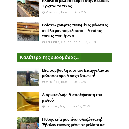
Κλαίνε οι μελισσοκόμοι στην Ελλάδα:
Έρχεται το τέλος...
Δευτέρα, Ιουνίου 06, 2016
Βρίσκω χούφτες πεθαμένες μέλισσες
σε όλα μου τα μελίσσια... Μετά τις
ταινίες που έβαλα
Σάββατο, Φεβρουαρίου 03, 2018
Καλύτερα της εβδομάδας...
Μια συμβουλή απο τον Επαγγελματία
μελισσοκόμο Μόσχο Ντιώνια!
Δευτέρα, Ιουνίου 26, 2023
Διάρκεια ζωής & αποθήκευση του
μελιού
Τετάρτη, Αυγούστου 02, 2023
Η θρησκεία μας είναι ολοζώντανη!
Έβαλαν εικόνες μέσα σε μελίσσι και