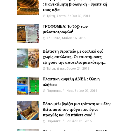
: Η ανεκτίμητη βιολογική - θρεπτική
τους αξία
Τρίτη, Σεπτεμβρίου 30, 2014
ΤΡΟΦΟΜΕΛ: Το top των
μελισσοτροφών!
Σάββατο, Μαΐου 16, 2015
Βέλτιστη θεραπεία με οξαλικό οξύ
χωρίς απώλειες. Οι επιστήμονες
εξηγούν την αποτελεσματικότερη...
Τρίτη, Δεκεμβρίου 24, 2019
Πλαστικη κυψέλη ANEL : Όλη η
αλήθεια
Παρασκευή, Νοεμβρίου 07, 2014
Πόσο μέλι βγάζει μια τρίπατη κυψέλη:
Δείτε αυτό τον τρύγο που έγινε
προχθές και θα πάθετε σοκ!!!
Παρασκευή, Ιουλίου 01, 2016