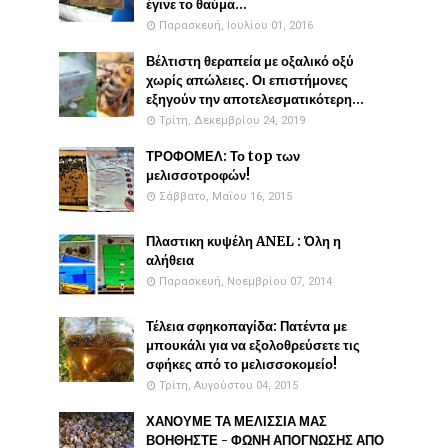
έγινε το θαύμα...
Παρασκευή, Ιουλίου 01, 2016
Βέλτιστη θεραπεία με οξαλικό οξύ
χωρίς απώλειες. Οι επιστήμονες
εξηγούν την αποτελεσματικότερη...
Τρίτη, Δεκεμβρίου 24, 2019
ΤΡΟΦΟΜΕΛ: Το top των
μελισσοτροφών!
Σάββατο, Μαΐου 16, 2015
Πλαστικη κυψέλη ANEL : Όλη η
αλήθεια
Παρασκευή, Νοεμβρίου 07, 2014
Τέλεια σφηκοπαγίδα: Πατέντα με
μπουκάλι για να εξολοθρεύσετε τις
σφήκες από το μελισσοκομείο!
Τρίτη, Αυγούστου 04, 2015
ΧΑΝΟΥΜΕ ΤΑ ΜΕΛΙΣΣΙΑ ΜΑΣ
ΒΟΗΘΗΣΤΕ - ΦΩΝΗ ΑΠΟΓΝΩΣΗΣ ΑΠΟ