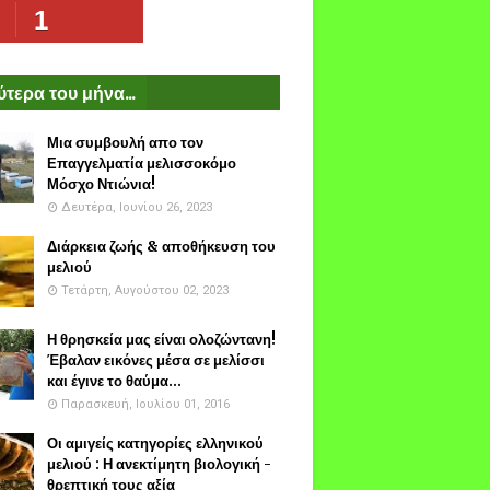
1
τερα του μήνα...
Μια συμβουλή απο τον
Επαγγελματία μελισσοκόμο
Μόσχο Ντιώνια!
Δευτέρα, Ιουνίου 26, 2023
Διάρκεια ζωής & αποθήκευση του
μελιού
Τετάρτη, Αυγούστου 02, 2023
Η θρησκεία μας είναι ολοζώντανη!
Έβαλαν εικόνες μέσα σε μελίσσι
και έγινε το θαύμα...
Παρασκευή, Ιουλίου 01, 2016
Οι αμιγείς κατηγορίες ελληνικού
μελιού : Η ανεκτίμητη βιολογική -
θρεπτική τους αξία