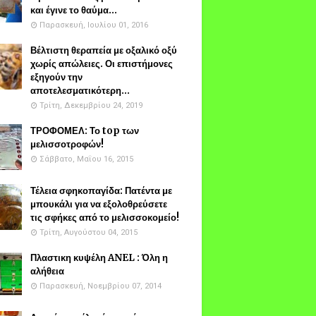
και έγινε το θαύμα...
Παρασκευή, Ιουλίου 01, 2016
Βέλτιστη θεραπεία με οξαλικό οξύ
χωρίς απώλειες. Οι επιστήμονες
εξηγούν την
αποτελεσματικότερη...
Τρίτη, Δεκεμβρίου 24, 2019
ΤΡΟΦΟΜΕΛ: Το top των
μελισσοτροφών!
Σάββατο, Μαΐου 16, 2015
Τέλεια σφηκοπαγίδα: Πατέντα με
μπουκάλι για να εξολοθρεύσετε
τις σφήκες από το μελισσοκομείο!
Τρίτη, Αυγούστου 04, 2015
Πλαστικη κυψέλη ANEL : Όλη η
αλήθεια
Παρασκευή, Νοεμβρίου 07, 2014