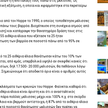
αίων ή η ενστάλαξή τους πάνω στις μέλισσες. Ως
ική εξάτμιση, η οποία και εφαρμόστηκε στα περεταίρω
ιο από τον Hoppe το 1990, ο οποίος τοποθέτησε μέλισσες
 επάνω τους βαρρόα. Διοχέτευσε στη συνέχεια ατμούς από
μιση) και κατέγραψε την θανατηφόρο δράση τους στις
55 αιθέρια έλαια που εξέτασε τα 25 ήταν
άτωση των βαρρόα σε ποσοστό πάνω από το 95% σε
ό τα 25 αιθέρια έλαια θανάτωσαν κάτω του 10% των
ται, από εμάς, υπερβολικά υψηλό αν σκεφθεί κανείς ότι
ισίων, δηλ 17.500- 20.000 μελισσών, θα πεθάνουν λόγω
. Σημειώνουμε ότι αποδεκτό όριο είναι ο αριθμός αυτός
ελέσματα των ερευνών του Hoppe. Φαίνεται καθαρά ότι
θέρια έλαια είναι άριστη και ότι ο ανασταλτικός
 πάρα πολλές μέλισσες μέχρι και 100% π.χ. στο σκόρδο
λαιο και βερμούτ αντίστοιχα, ή 87% από το αιθέριο έλαιο
νεκτό ποσοστό θανάτωσης μελισσών δεν πρέπει να