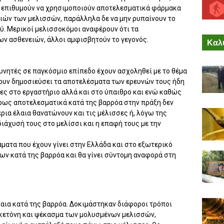
οι επιθυμούν να χρησιμοποιούν αποτελεσματικά φάρμακα
ιών των μελισσών, παράλληλα δε να μην ρυπαίνουν το
ού. Μερικοί μελισσοκόμοι αναφέρουν ότι τα
ων ασθενειών, άλλοι αμφισβητούν το γεγονός.
Καλύ
υνητές σε παγκόσμιο επίπεδο έχουν ασχοληθεί με το θέμα
χουν δημοσιεύσει τα αποτελέσματα των ερευνών τους ήδη
νες στο εργαστήριο αλλά και στο ύπαιθρο και ενώ καθώς
άκρως αποτελεσματικά κατά της βαρρόα στην πράξη δεν
θέρια έλαια θανατώνουν και τις μέλισσες ή, λόγω της
διάχυσή τους στο μελίσσι και η επαφή τους με την
ματα που έχουν γίνει στην Ελλάδα και στο εξωτερικό
ων κατά της βαρρόα και θα γίνει σύντομη αναφορά στη
αια κατά της βαρρόα. Δοκιμάστηκαν διάφοροι τρόποι
ακετόνη και ψέκασμα των μολυσμένων μελισσών,