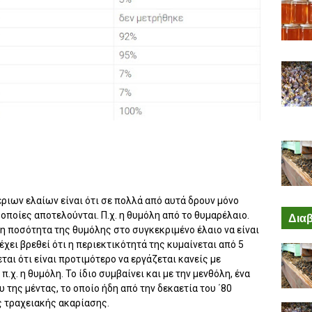
ριων ελαίων είναι ότι σε πολλά από αυτά δρουν μόνο
 οποίες αποτελούνται. Π.χ. η θυμόλη από το θυμαρέλαιο.
Διαβ
ι η ποσότητα της θυμόλης στο συγκεκριμένο έλαιο να είναι
χει βρεθεί ότι η περιεκτικότητά της κυμαίνεται από 5
ι ότι είναι προτιμότερο να εργάζεται κανείς με
χ. η θυμόλη. Το ίδιο συμβαίνει και με την μενθόλη, ένα
 της μέντας, το οποίο ήδη από την δεκαετία του ΄80
ς τραχειακής ακαρίασης.