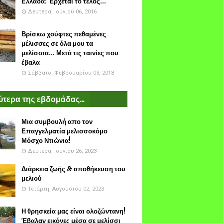
Ελλάδα: Έρχεται το τέλος...
Δευτέρα, Ιουνίου 06, 2016
Βρίσκω χούφτες πεθαμένες
μέλισσες σε όλα μου τα
μελίσσια... Μετά τις ταινίες που
έβαλα
Σάββατο, Φεβρουαρίου 03, 2018
τερα της εβδομάδας...
Μια συμβουλή απο τον
Επαγγελματία μελισσοκόμο
Μόσχο Ντιώνια!
Δευτέρα, Ιουνίου 26, 2023
Διάρκεια ζωής & αποθήκευση του
μελιού
Τετάρτη, Αυγούστου 02, 2023
Η θρησκεία μας είναι ολοζώντανη!
Έβαλαν εικόνες μέσα σε μελίσσι