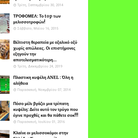
Τρίτη, Σεπτεμβρίου 30, 2014
ΤΡΟΦΟΜΕΛ: Το top των
μελισσοτροφών!
Σάββατο, Μαΐου 16, 2015
Βέλτιστη θεραπεία με οξαλικό οξύ
χωρίς απώλειες. Οι επιστήμονες
εξηγούν την
αποτελεσματικότερη...
Τρίτη, Δεκεμβρίου 24, 2019
Πλαστικη κυψέλη ANEL : Όλη η
αλήθεια
Παρασκευή, Νοεμβρίου 07, 2014
Πόσο μέλι βγάζει μια τρίπατη
κυψέλη: Δείτε αυτό τον τρύγο που
έγινε προχθές και θα πάθετε σοκ!!!
Παρασκευή, Ιουλίου 01, 2016
Κλαίνε οι μελισσοκόμοι στην