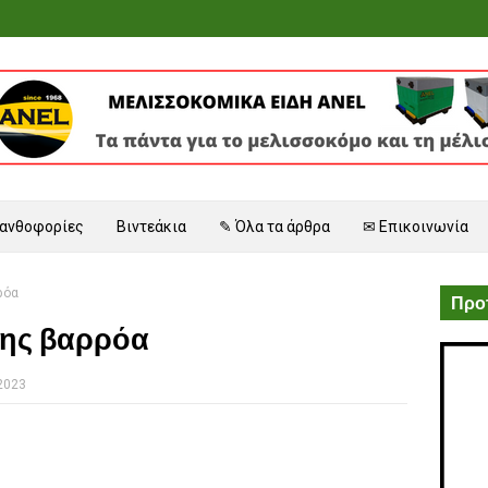
 ανθοφορίες
Βιντεάκια
✎ Όλα τα άρθρα
✉ Επικοινωνία
ρόα
Προτ
 της βαρρόα
 2023