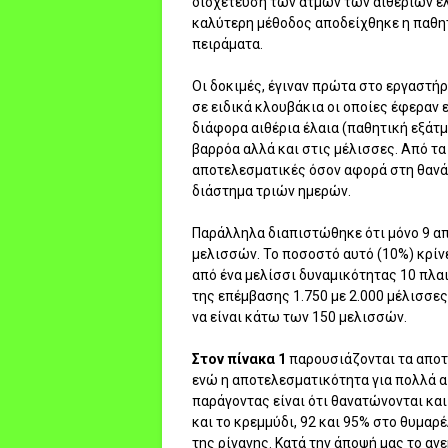
διοχέτευση των ατμών των αιθέριων ελ
καλύτερη μέθοδος αποδείχθηκε η παθητ
πειράματα.
Οι δοκιμές, έγιναν πρώτα στο εργαστήρ
σε ειδικά κλουβάκια οι οποίες έφεραν
διάφορα αιθέρια έλαια (παθητική εξάτ
βαρρόα αλλά και στις μέλισσες. Από τα 
αποτελεσματικές όσον αφορά στη θαν
διάστημα τριών ημερών.
Παράλληλα διαπιστώθηκε ότι μόνο 9 απ
μελισσών. Το ποσοστό αυτό (10%) κρίνε
από ένα μελίσσι δυναμικότητας 10 πλα
της επέμβασης 1.750 με 2.000 μέλισσες
να είναι κάτω των 150 μελισσών.
Στον πίνακα 1
παρουσιάζονται τα αποτ
ενώ η αποτελεσματικότητα για πολλά αι
παράγοντας είναι ότι θανατώνονται και
και το κρεμμύδι, 92 και 95% στο θυμαρέ
της ρίγανης. Κατά την άποψή μας το α