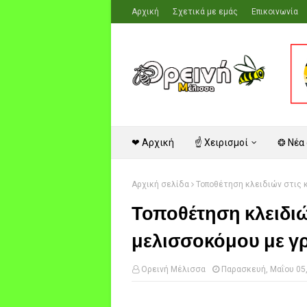
Αρχική
Σχετικά με εμάς
Επικοινωνία
❤ Αρχική
☝ Χειρισμοί
❂ Νέα
Αρχική σελίδα
Τοποθέτηση κλειδιών στις 
Τοποθέτηση κλειδιώ
μελισσοκόμου με γ
Ορεινή Μέλισσα
Παρασκευή, Μαΐου 05