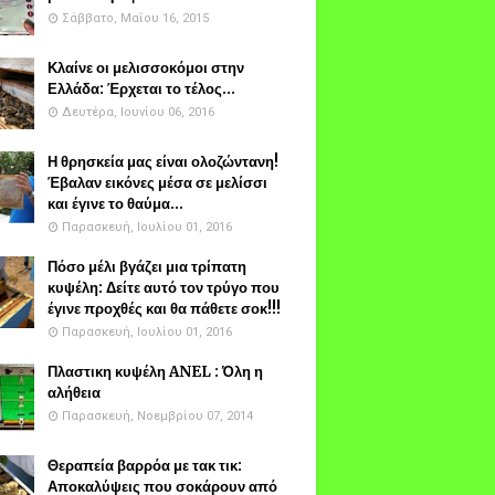
Σάββατο, Μαΐου 16, 2015
Κλαίνε οι μελισσοκόμοι στην
Ελλάδα: Έρχεται το τέλος...
Δευτέρα, Ιουνίου 06, 2016
Η θρησκεία μας είναι ολοζώντανη!
Έβαλαν εικόνες μέσα σε μελίσσι
και έγινε το θαύμα...
Παρασκευή, Ιουλίου 01, 2016
Πόσο μέλι βγάζει μια τρίπατη
κυψέλη: Δείτε αυτό τον τρύγο που
έγινε προχθές και θα πάθετε σοκ!!!
Παρασκευή, Ιουλίου 01, 2016
Πλαστικη κυψέλη ANEL : Όλη η
αλήθεια
Παρασκευή, Νοεμβρίου 07, 2014
Θεραπεία βαρρόα με τακ τικ:
Αποκαλύψεις που σοκάρουν από