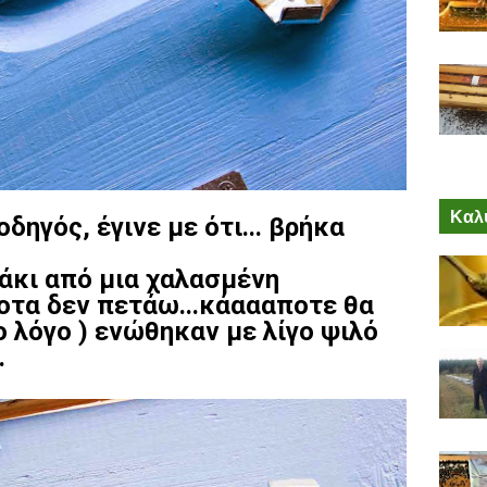
Καλύ
δηγός, έγινε με ότι... βρήκα
μάκι από μια χαλασμένη
ποτα δεν πετάω...κάαααποτε θα
ο λόγο ) ενώθηκαν με λίγο ψιλό
.