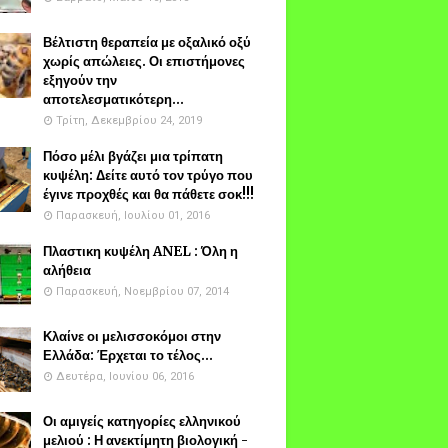
Βέλτιστη θεραπεία με οξαλικό οξύ
χωρίς απώλειες. Οι επιστήμονες
εξηγούν την
αποτελεσματικότερη...
Τρίτη, Δεκεμβρίου 24, 2019
Πόσο μέλι βγάζει μια τρίπατη
κυψέλη: Δείτε αυτό τον τρύγο που
έγινε προχθές και θα πάθετε σοκ!!!
Παρασκευή, Ιουλίου 01, 2016
Πλαστικη κυψέλη ANEL : Όλη η
αλήθεια
Παρασκευή, Νοεμβρίου 07, 2014
Κλαίνε οι μελισσοκόμοι στην
Ελλάδα: Έρχεται το τέλος...
Δευτέρα, Ιουνίου 06, 2016
Οι αμιγείς κατηγορίες ελληνικού
μελιού : Η ανεκτίμητη βιολογική -