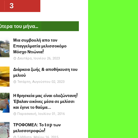
3
τερα του μήνα...
Μια συμβουλή απο τον
Επαγγελματία μελισσοκόμο
Μόσχο Ντιώνια!
Δευτέρα, Ιουνίου 26, 2023
Διάρκεια ζωής & αποθήκευση του
μελιού
Τετάρτη, Αυγούστου 02, 2023
Η θρησκεία μας είναι ολοζώντανη!
Έβαλαν εικόνες μέσα σε μελίσσι
και έγινε το θαύμα...
Παρασκευή, Ιουλίου 01, 2016
ΤΡΟΦΟΜΕΛ: Το top των
μελισσοτροφών!
Σάββατο, Μαΐου 16, 2015