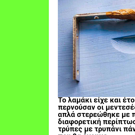
Το λαμάκι είχε και έτ
περνούσαν οι μεντεσέδ
απλά στερεώθηκε με πλ
διαφορετική περίπτωση
τρύπες με τρυπάνι πά