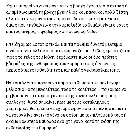
Ζημιά μπορεί να γίνει μόνο όταν η βροχή έχει ακραία ένταση ή
αν αμέσως μετά τη βροχή βγει ήλιος και κάνει και πολύ ζέστη,
αλλά και αν εμφανιστούν πρόωρα δυνατά μελτέμια. Εκείνο
όμως που «πεθαίνει» στην κυριολεξία το θυμάρι είναι ο νότος
καυτός άνεμος, ο φοβερός και τρομερός λίβας!
Επειδή όμως «στατιστικά», και τα πρώιμα δυνατά μελτέμια
είναι σπάνια, αλλά και όποτε εμφανίζεται ο λίβας, εμφανίζεται
προς το τέλος του Ιούνη, δεχόμαστε πως οι δυο πρώτες
βδομάδες της ανθοφορίας του θυμαριού μας δίνουν τις
περισσότερες πιθανότητες μιας καλής νεκταροέκκρισης.
Να λοιπόν γιατί πρέπει να πάμε στα θυμάρια με πανίσχυρα
μελίσσια –όσο μεγαλύτερα, τόσο το καλύτερο – που όμως να
μη βρίσκονται σε φάση ανάπτυξης γόνου, αλλά σε φάση
συλλογής. Αυτό σημαίνει πως με τους κατάλληλους
χειρισμούς θα πρέπει να έχουμε φροντίσει τα μελίσσια αυτά
να έχουν λίγο ανοιχτό γόνο σε σχέση με τον πληθυσμό τους ή
ακόμα καλύτερα καθόλου ανοιχτό γόνο, κατά τη φάση της
ανθοφορίας του θυμαριού.