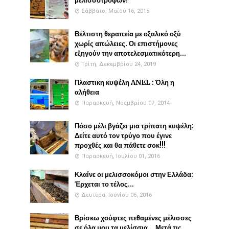
μελισσοτροφών!
Σάββατο, Μαΐου 16, 2015
Βέλτιστη θεραπεία με οξαλικό οξύ
χωρίς απώλειες. Οι επιστήμονες
εξηγούν την αποτελεσματικότερη...
Τρίτη, Δεκεμβρίου 24, 2019
Πλαστικη κυψέλη ANEL : Όλη η
αλήθεια
Παρασκευή, Νοεμβρίου 07, 2014
Πόσο μέλι βγάζει μια τρίπατη κυψέλη:
Δείτε αυτό τον τρύγο που έγινε
προχθές και θα πάθετε σοκ!!!
Παρασκευή, Ιουλίου 01, 2016
Κλαίνε οι μελισσοκόμοι στην Ελλάδα:
Έρχεται το τέλος...
Δευτέρα, Ιουνίου 06, 2016
Βρίσκω χούφτες πεθαμένες μέλισσες
σε όλα μου τα μελίσσια... Μετά τις