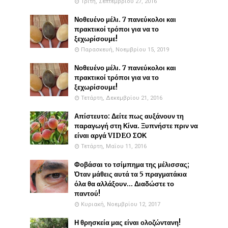
Τρίτη, Σεπτεμβρίου 27, 2016
Νοθευένο μέλι. 7 πανεύκολοι και
πρακτικοί τρόποι για να το
ξεχωρίσουμε!
Παρασκευή, Νοεμβρίου 15, 2019
Νοθευένο μέλι. 7 πανεύκολοι και
πρακτικοί τρόποι για να το
ξεχωρίσουμε!
Τετάρτη, Δεκεμβρίου 21, 2016
Απίστευτο: Δείτε πως αυξάνουν τη
παραγωγή στη Κίνα. Ξυπνήστε πριν να
είναι αργά VIDEO ΣΟΚ
Τετάρτη, Μαΐου 11, 2016
Φοβάσαι το τσίμπημα της μέλισσας;
Όταν μάθεις αυτά τα 5 πραγματάκια
όλα θα αλλάξουν... Διαδώστε το
παντού!
Κυριακή, Νοεμβρίου 12, 2017
Η θρησκεία μας είναι ολοζώντανη!