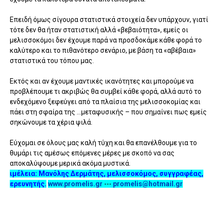
Επειδή όμως σίγουρα στατιστικά στοιχεία δεν υπάρχουν, γιατί
τότε δεν θα ήταν στατιστική αλλά «βεβαιότητα», εμείς οι
μελισσοκόμοι δεν έχουμε παρά να προσδοκάμε κάθε φορά το
καλύτερο και το πιθανότερο σενάριο, με βάση τα «αβέβαια»
στατιστικά του τόπου μας.
Εκτός και αν έχουμε μαντικές ικανότητες και μπορούμε να
προβλέπουμε τι ακριβώς θα συμβεί κάθε φορά, αλλά αυτό το
ενδεχόμενο ξεφεύγει από τα πλαίσια της μελισσοκομίας και
πάει στη σφαίρα της ...μεταφυσικής – που σημαίνει πως εμείς
σηκώνουμε τα χέρια ψιλά.
Εύχομαι σε όλους μας καλή τύχη και θα επανέλθουμε για το
θυμάρι τις αμέσως επόμενες μέρες με σκοπό να σας
αποκαλύψουμε μερικά ακόμα μυστικά.
ιμέλεια
: Μανόλης Δερμάτης, μελισσοκόμος, συγγραφέας,
ερευνητής.
www.promelis.gr
---
promelis@hotmail.gr