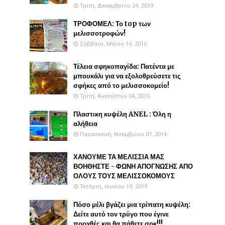
Τρίτη, Δεκεμβρίου 24, 2019
ΤΡΟΦΟΜΕΛ: Το top των
μελισσοτροφών!
Σάββατο, Μαΐου 16, 2015
Τέλεια σφηκοπαγίδα: Πατέντα με
μπουκάλι για να εξολοθρεύσετε τις
σφήκες από το μελισσοκομείο!
Τρίτη, Αυγούστου 04, 2015
Πλαστικη κυψέλη ANEL : Όλη η
αλήθεια
Παρασκευή, Νοεμβρίου 07, 2014
ΧΑΝΟΥΜΕ ΤΑ ΜΕΛΙΣΣΙΑ ΜΑΣ
ΒΟΗΘΗΣΤΕ - ΦΩΝΗ ΑΠΟΓΝΩΣΗΣ ΑΠΟ
ΟΛΟΥΣ ΤΟΥΣ ΜΕΛΙΣΣΟΚΟΜΟΥΣ
Τετάρτη, Ιουνίου 19, 2019
Πόσο μέλι βγάζει μια τρίπατη κυψέλη:
Δείτε αυτό τον τρύγο που έγινε
προχθές και θα πάθετε σοκ!!!