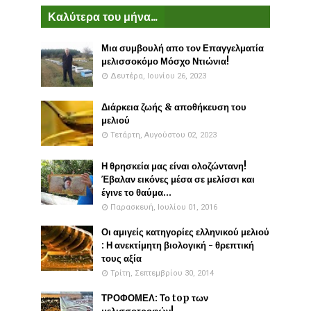
Καλύτερα του μήνα...
Μια συμβουλή απο τον Επαγγελματία
μελισσοκόμο Μόσχο Ντιώνια!
Δευτέρα, Ιουνίου 26, 2023
Διάρκεια ζωής & αποθήκευση του
μελιού
Τετάρτη, Αυγούστου 02, 2023
Η θρησκεία μας είναι ολοζώντανη!
Έβαλαν εικόνες μέσα σε μελίσσι και
έγινε το θαύμα...
Παρασκευή, Ιουλίου 01, 2016
Οι αμιγείς κατηγορίες ελληνικού μελιού
: Η ανεκτίμητη βιολογική - θρεπτική
τους αξία
Τρίτη, Σεπτεμβρίου 30, 2014
ΤΡΟΦΟΜΕΛ: Το top των