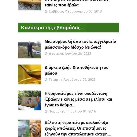
ταινίες που έβαλα
Σάββατο, Φεβρουαρίου 03, 2018
Καλύτερα της εβδομάδας...
Μια συμβουλή απο τον Επαγγελματία
μελισσοκόμο Μόσχο Ντιώνια!
Δευτέρα, Ιουνίου 26, 2023
Διάρκεια ζωής & αποθήκευση του
μελιού
Τετάρτη, Αυγούστου 02, 2023
Η θρησκεία μας είναι ολοζώντανη!
Έβαλαν εικόνες μέσα σε μελίσσι και
έγινε το θαύμα...
Παρασκευή, Ιουλίου 01, 2016
Βέλτιστη θεραπεία με οξαλικό οξύ
χωρίς απώλειες. Οι επιστήμονες
εξηγούν την αποτελεσματικότερη...