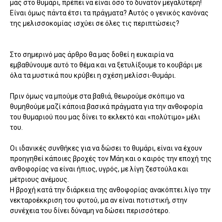
μας στο θυμάρι, πρέπει να είναι όσο το δυνατόν μεγαλύτερη!
Είναι όμως πάντα έτσι τα πράγματα? Αυτός ο γενικός κανόνας
της μελισσοκομίας ισχύει σε όλες τις περιπτώσεις?
Στο σημερινό μας άρθρο θα μας δοθεί η ευκαιρία να
εμβαθύνουμε αυτό το θέμα και να ξετυλίξουμε το κουβάρι με
όλα τα μυστικά που κρύβει η σχέση μελίσσι-θυμάρι.
Πριν όμως να μπούμε στα βαθιά, θεωρούμε σκόπιμο να
θυμηθούμε μαζί κάποια βασικά πράγματα για την ανθοφορία
του θυμαριού που μας δίνει το εκλεκτό και «πολύτιμο» μέλι
του.
Οι ιδανικές συνθήκες για να δώσει το θυμάρι, είναι να έχουν
προηγηθεί κάποιες βροχές τον Μάη και ο καιρός την εποχή της
ανθοφορίας να είναι ήπιος, υγρός, με λίγη ζεστούλα και
μέτριους ανέμους.
Η βροχή κατά την διάρκεια της ανθοφορίας ανακόπτει λίγο την
νεκταροέκκριση του φυτού, μα αν είναι ποτιστική, στην
συνέχεια του δίνει δύναμη να δώσει περισσότερο.