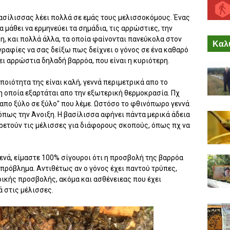
βασίλισσας λέει πολλά σε εμάς τους μελισσοκόμους. Ένας
μάθει να ερμηνεύει τα σημάδια, τις αρρώστιες, την
η, και πολλά άλλα, τα οποία φαίνονται πανεύκολα στον
Καλύ
αφίες να σας δείξω πως δείχνει ο γόνος σε ένα καθαρό
ει αρρώστια δηλαδή βαρρόα, που είναι η κυριότερη.
ποιότητα της είναι καλή, γεννά περιμετρικά απο το
 η οποία εξαρτάται απο την εξωτερική θερμοκρασία. Πχ
"απο ξύλο σε ξύλο" που λέμε. Ωστόσο το φθινόπωρο γεννά
 όπως την Άνοιξη. Η βασίλισσα αφήνει πάντα μερικά άδεια
πηρετούν τις μέλισσες για διάφορους σκοπούς, όπως πχ να
κενά, είμαστε 100% σίγουροι ότι η προσβολή της βαρρόα
ε πρόβλημα. Αντιθέτως αν ο γόνος έχει παντού τρύπες,
ικής προσβολής, ακόμα και ασθένειεας που έχει
ά στις μέλισσες.