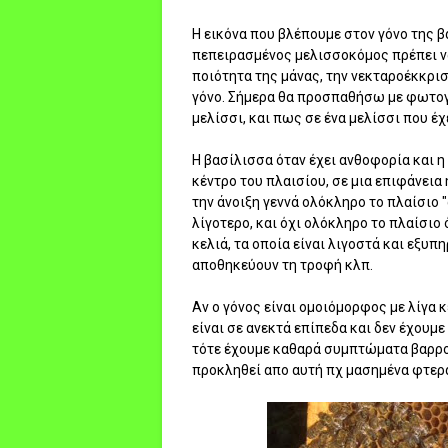
Η εικόνα που βλέπουμε στον γόνο της 
πεπειρασμένος μελισσοκόμος πρέπει να 
ποιότητα της μάνας, την νεκταροέκκρισ
γόνο. Σήμερα θα προσπαθήσω με φωτογρ
μελίσσι, και πως σε ένα μελίσσι που έχ
Η βασίλισσα όταν έχει ανθοφορία και η 
κέντρο του πλαισίου, σε μια επιφάνεια
την άνοιξη γεννά ολόκληρο το πλαίσιο 
λίγοτερο, και όχι ολόκληρο το πλαίσιο
κελιά, τα οποία είναι λιγοστά και εξυ
αποθηκεύουν τη τροφή κλπ.
Αν ο γόνος είναι ομοιόμορφος με λίγα 
είναι σε ανεκτά επίπεδα και δεν έχουμ
τότε έχουμε καθαρά συμπτώματα βαρρο
προκληθεί απο αυτή πχ μασημένα φτερ