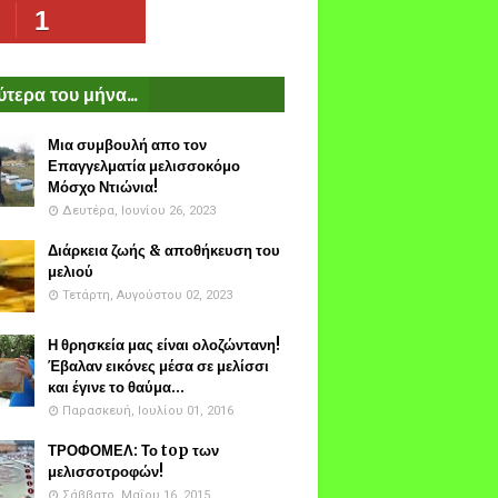
1
τερα του μήνα...
Μια συμβουλή απο τον
Επαγγελματία μελισσοκόμο
Μόσχο Ντιώνια!
Δευτέρα, Ιουνίου 26, 2023
Διάρκεια ζωής & αποθήκευση του
μελιού
Τετάρτη, Αυγούστου 02, 2023
Η θρησκεία μας είναι ολοζώντανη!
Έβαλαν εικόνες μέσα σε μελίσσι
και έγινε το θαύμα...
Παρασκευή, Ιουλίου 01, 2016
ΤΡΟΦΟΜΕΛ: Το top των
μελισσοτροφών!
Σάββατο, Μαΐου 16, 2015