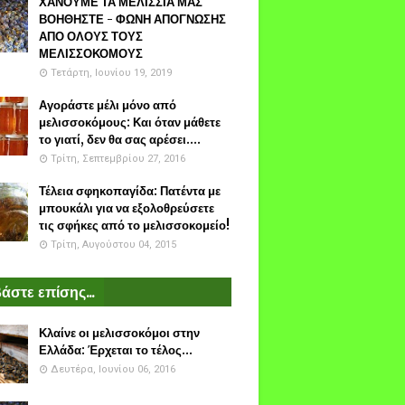
ΧΑΝΟΥΜΕ ΤΑ ΜΕΛΙΣΣΙΑ ΜΑΣ
ΒΟΗΘΗΣΤΕ - ΦΩΝΗ ΑΠΟΓΝΩΣΗΣ
ΑΠΟ ΟΛΟΥΣ ΤΟΥΣ
ΜΕΛΙΣΣΟΚΟΜΟΥΣ
Τετάρτη, Ιουνίου 19, 2019
Αγοράστε μέλι μόνο από
μελισσοκόμους: Και όταν μάθετε
το γιατί, δεν θα σας αρέσει....
Τρίτη, Σεπτεμβρίου 27, 2016
Τέλεια σφηκοπαγίδα: Πατέντα με
μπουκάλι για να εξολοθρεύσετε
τις σφήκες από το μελισσοκομείο!
Τρίτη, Αυγούστου 04, 2015
άστε επίσης...
Κλαίνε οι μελισσοκόμοι στην
Ελλάδα: Έρχεται το τέλος...
Δευτέρα, Ιουνίου 06, 2016