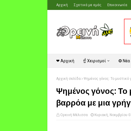
Αρχική
Σχετικά με εμάς
Επικοινωνία
❤ Αρχική
☝ Χειρισμοί
❂ Νέα
Αρχική σελίδα
Ψημένος γόνος: Το μυστικό γ
Ψημένος γόνος: Το 
βαρρόα με μια γρήγ
Ορεινή Μέλισσα
Κυριακή, Νοεμβρίου 0