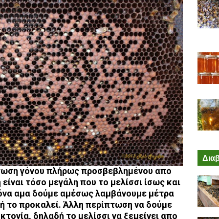
Διαβ
τωση γόνου πλήρως προσβεβλημένου απο
είναι τόσο μεγάλη που το μελίσσι ίσως και
κόνα αμα δούμε αμέσως λαμβάνουμε μέτρα
τή το
προκαλεί. Άλλη περίπτωση να δούμε
οκτονία, δηλαδή το μελίσσι να ξεμείνει απο