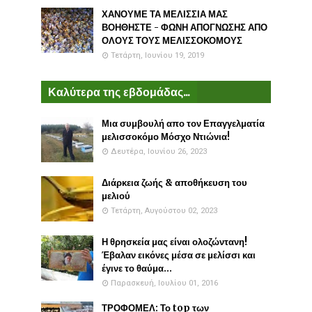
ΧΑΝΟΥΜΕ ΤΑ ΜΕΛΙΣΣΙΑ ΜΑΣ
ΒΟΗΘΗΣΤΕ - ΦΩΝΗ ΑΠΟΓΝΩΣΗΣ ΑΠΟ
ΟΛΟΥΣ ΤΟΥΣ ΜΕΛΙΣΣΟΚΟΜΟΥΣ
Τετάρτη, Ιουνίου 19, 2019
Καλύτερα της εβδομάδας...
Μια συμβουλή απο τον Επαγγελματία
μελισσοκόμο Μόσχο Ντιώνια!
Δευτέρα, Ιουνίου 26, 2023
Διάρκεια ζωής & αποθήκευση του
μελιού
Τετάρτη, Αυγούστου 02, 2023
Η θρησκεία μας είναι ολοζώντανη!
Έβαλαν εικόνες μέσα σε μελίσσι και
έγινε το θαύμα...
Παρασκευή, Ιουλίου 01, 2016
ΤΡΟΦΟΜΕΛ: Το top των