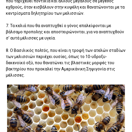
που ταριχεύει ποντίκια και άλλους μεγάλους σε μέγεθος
εχθρούς, όταν εισβάλουν στην κυψέλη και θανατώνονται με τα
κεντρίσματα δηλητηρίου των μελισσιών.
7. Τα κελιά που θα αναπτυχθεί ο γόνος επαλείφονται με
βάλσαμο προπολης και αποστειρώνονται ,για να αναπτυχθούν
σ’ αυτά μέλισσες με υγεία.
8. Ο Βασιλικός πολτός, που είναι η τροφή των ατελών σταδίων
των μελισσιών περιέχει ουσίες, όπως το 10-υδροξυ-
δεκενοϊκό οξύ, που θανατώνει τις βλαστικές μορφές του
βακτηρίου που προκαλεί την Αμερικάνικη Σηψιγονία στις
μέλισσες.