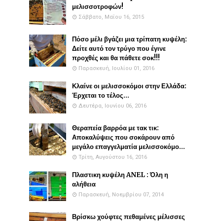
μελισσοτροφών!
Σάββατο, Μαΐου 16, 2015
Πόσο μέλι βγάζει μια τρίπατη κυψέλη:
Δείτε αυτό τον τρύγο που έγινε
προχθές και θα πάθετε σοκ!!!
Παρασκευή, Ιουλίου 01, 2016
Κλαίνε οι μελισσοκόμοι στην Ελλάδα:
Έρχεται το τέλος...
Δευτέρα, Ιουνίου 06, 2016
Θεραπεία βαρρόα με τακ τικ:
Αποκαλύψεις που σοκάρουν από
μεγάλο επαγγελματία μελισσοκόμο...
Τρίτη, Αυγούστου 16, 2016
Πλαστικη κυψέλη ANEL : Όλη η
αλήθεια
Παρασκευή, Νοεμβρίου 07, 2014
Βρίσκω χούφτες πεθαμένες μέλισσες