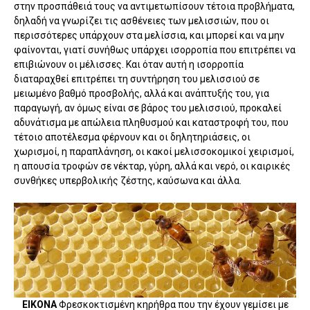
στην προσπάθειά τους να αντιμετωπίσουν τέτοια προβλήματα,
δηλαδή να γνωρίζει τις ασθένειες των μελισσιών, που οι
περισσότερες υπάρχουν στα μελίσσια, και μπορεί και να μην
φαίνονται, γιατί συνήθως υπάρχει ισορροπία που επιτρέπει να
επιβιώνουν οι μέλισσες. Και όταν αυτή η ισορροπία
διαταραχθεί επιτρέπει τη συντήρηση του μελισσιού σε
μειωμένο βαθμό προσβολής, αλλά και ανάπτυξής του, για
παραγωγή, αν όμως είναι σε βάρος του μελισσιού, προκαλεί
αδυνάτισμα με απώλεια πληθυσμού και καταστροφή του, που
τέτοιο αποτέλεσμα φέρνουν και οι δηλητηριάσεις, οι
χωρισμοί, η παραπλάνηση, οι κακοί μελισσοκομικοί χειρισμοί,
η απουσία τροφών σε νέκταρ, γύρη, αλλά και νερό, οι καιρικές
συνθήκες υπερβολικής ζέστης, καύσωνα και άλλα.
ΕΙΚΟΝΑ
Φρεσκοκτισμένη κηρήθρα που την έχουν γεμίσει με