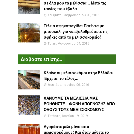
σε όλα μου τα μελίσσια... Μετά τις
ταινίες που έβαλα
Σάββατο, Φεβρουαρίου 03, 2018
Τέλεια σφηκοπαγίδα: Πατέντα με
μπουκάλι για να εξολοθρεύσετε τις
σφήκες από το μελισσοκομείο!
Τρίτη, Αυγούστου 04, 2015
Διαβάστε επίσης...
Κλαίνε οι μελισσοκόμοι στην Ελλάδα:
Έρχεται το τέλος...
Δευτέρα, Ιουνίου 06, 2016
ΧΑΝΟΥΜΕ ΤΑ ΜΕΛΙΣΣΙΑ ΜΑΣ
ΒΟΗΘΗΣΤΕ - ΦΩΝΗ ΑΠΟΓΝΩΣΗΣ ΑΠΟ
ΟΛΟΥΣ ΤΟΥΣ ΜΕΛΙΣΣΟΚΟΜΟΥΣ
Τετάρτη, Ιουνίου 19, 2019
Αγοράστε μέλι μόνο από
μελισσοκόμους: Και όταν μάθετε το