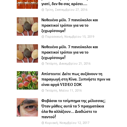
γιατί, δεν θα σας αρέσει....
Τρίτη, Σεπτεμβρίου 27, 2016
Νοθευένο μέλι. 7 πανεύκολοι και
πρακτικοί τρόποι για να το
ξεχωρίσουμε!
Παρασκευή, Νοεμβρίου 15, 2019
Νοθευένο μέλι. 7 πανεύκολοι και
πρακτικοί τρόποι για να το
ξεχωρίσουμε!
Τετάρτη, Δεκεμβρίου 21, 2016
Απίστευτο: Δείτε πως αυξάνουν τη
παραγωγή στη Κίνα. Ξυπνήστε πριν να
είναι αργά VIDEO ΣΟΚ
Τετάρτη, Μαΐου 11, 2016
Φοβάσαι το τσίμπημα της μέλισσας;
Όταν μάθεις αυτά τα 5 πραγματάκια
όλα θα αλλάξουν... Διαδώστε το
παντού!
Κυριακή, Νοεμβρίου 12, 2017