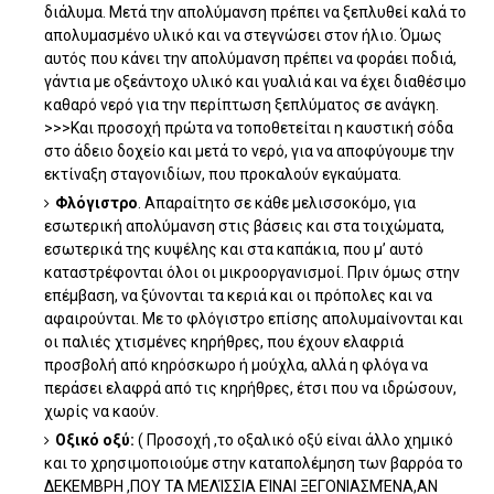
διάλυμα. Μετά την απολύμανση πρέπει να ξεπλυθεί καλά το
απολυμασμένο υλικό και να στεγνώσει στον ήλιο. Όμως
αυτός που κάνει την απολύμανση πρέπει να φοράει ποδιά,
γάντια με οξεάντοχο υλικό και γυαλιά και να έχει διαθέσιμο
καθαρό νερό για την περίπτωση ξεπλύματος σε ανάγκη.
>>>Και προσοχή πρώτα να τοποθετείται η καυστική σόδα
στο άδειο δοχείο και μετά το νερό, για να αποφύγουμε την
εκτίναξη σταγονιδίων, που προκαλούν εγκαύματα.
Φλόγιστρο
. Απαραίτητο σε κάθε μελισσοκόμο, για
εσωτερική απολύμανση στις βάσεις και στα τοιχώματα,
εσωτερικά της κυψέλης και στα καπάκια, που μ’ αυτό
καταστρέφονται όλοι οι μικροοργανισμοί. Πριν όμως στην
επέμβαση, να ξύνονται τα κεριά και οι πρόπολες και να
αφαιρούνται. Με το φλόγιστρο επίσης απολυμαίνονται και
οι παλιές χτισμένες κηρήθρες, που έχουν ελαφριά
προσβολή από κηρόσκωρο ή μούχλα, αλλά η φλόγα να
περάσει ελαφρά από τις κηρήθρες, έτσι που να ιδρώσουν,
χωρίς να καούν.
Οξικό οξύ:
( Προσοχή ,το οξαλικό οξύ είναι άλλο χημικό
και το χρησιμοποιούμε στην καταπολέμηση των βαρρόα το
ΔΕΚΕΜΒΡΗ ,ΠΟΥ ΤΑ ΜΕΛΊΣΣΙΑ ΕΊΝΑΙ ΞΕΓΟΝΙΑΣΜΈΝΑ,ΑΝ