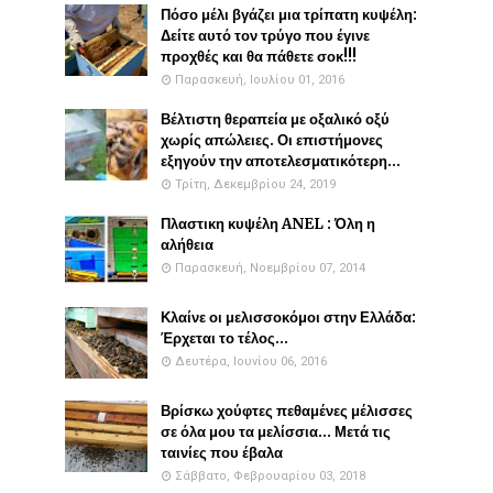
Πόσο μέλι βγάζει μια τρίπατη κυψέλη:
Δείτε αυτό τον τρύγο που έγινε
προχθές και θα πάθετε σοκ!!!
Παρασκευή, Ιουλίου 01, 2016
Βέλτιστη θεραπεία με οξαλικό οξύ
χωρίς απώλειες. Οι επιστήμονες
εξηγούν την αποτελεσματικότερη...
Τρίτη, Δεκεμβρίου 24, 2019
Πλαστικη κυψέλη ANEL : Όλη η
αλήθεια
Παρασκευή, Νοεμβρίου 07, 2014
Κλαίνε οι μελισσοκόμοι στην Ελλάδα:
Έρχεται το τέλος...
Δευτέρα, Ιουνίου 06, 2016
Βρίσκω χούφτες πεθαμένες μέλισσες
σε όλα μου τα μελίσσια... Μετά τις
ταινίες που έβαλα
Σάββατο, Φεβρουαρίου 03, 2018