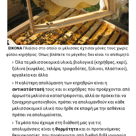
ΕΙΚΟΝΑ
Πλαίσιο στο οποίο οι μέλισσες έχτισαν μόνες τους χωρίς
φύλλο κηρήθρας. Όπως βλέπετε το μέγεθος δεν είναι το επιθυμητό.
Όλα τα μελισσοκομικά υλικά, βιολογικά (κηρήθρες, κερί),
ξύλινα (κυψέλες, τελάρα, τροφοδότες, ξύλινοι, πλαστικοί),
εργαλεία και άλλα.
Η καλύτερη απολύμανση των κηρηθρών είναι η
αντικατάστασή
τους και οι κηρήθρες που προέρχονται από
άρρωστα μελίσσια καταστρέφονται, αλλά αν πρόκειται να
ξαναχρησιμοποιηθούν, πρέπει να απολυμανθούν και κάθε
μελισσοκομικό υλικό που ήρθε σε επαφή με την ασθένεια
πρέπει να απολυμαίνεται,
Τα μέσα που έχουμε στη διάθεσή μας για τις
απολυμάνσεις είναι η
θερμότητα
και οι προτεινόμενες
θερμοκρασίες, που προέρχονται από διεθνή βιβλιογραφία