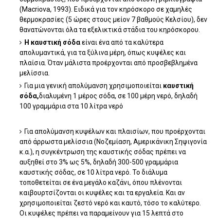
(Macriova, 1993). Ειδικά για τον κηρόσκορο σε χαμηλές
θερμοκρασίες (5 ώρες στους μείον 7 βαθμούς Κελσίου), δεν
θανατώνονται όλα τα εξελικτικά στάδια του κηρόσκορου.
Η καυστική σόδα
είναι ένα από τα καλύτερα
απολυμαντικά, για τα ξύλινα μέρη, όπως κυψέλες και
πλαίσια. Όταν μάλιστα προέρχονται από προσβεβλημένα
μελίσσια.
Για μια γενική απολύμανση χρησιμοποιείται
καυστική
σόδα,
διαλυμένη 1 μέρος σόδα, σε 100 μέρη νερό, δηλαδή
100 γραμμάρια στα 10 λίτρα νερό
Για απολύμανση κυψέλων και πλαισίων, που προέρχονται
από άρρωστα μελίσσια (Νοζεμίαση, Αμερικάνικη Σηψιγονία
κ.α.), η συγκέντρωση της καυστικής σόδας πρέπει να
αυξηθεί στο 3% ως 5%, δηλαδή 300-500 γραμμάρια
καυστικής σόδας, σε 10 λίτρα νερό. Το διάλυμα
τοποθετείται σε ένα μεγάλο καζάνι, όπου πλένονται
καιβουρτσίζονται οι κυψέλες και τα εργαλεία. Και αν
χρησιμοποιείται ζεστό νερό και καυτό, τόσο το καλύτερο.
Οι κυψέλες πρέπει να παραμείνουν για 15 λεπτά στο