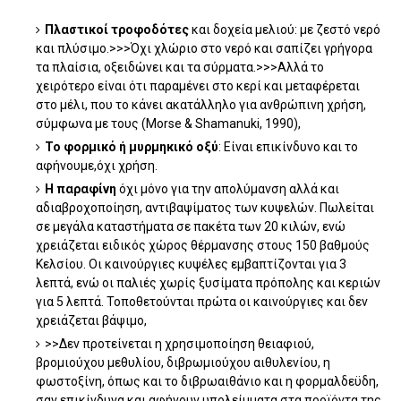
Πλαστικοί τροφοδότες
και δοχεία μελιού: με ζεστό νερό
και πλύσιμο.>>>Όχι χλώριο στο νερό και σαπίζει γρήγορα
τα πλαίσια, οξειδώνει και τα σύρματα.>>>Αλλά το
χειρότερο είναι ότι παραμένει στο κερί και μεταφέρεται
στο μέλι, που το κάνει ακατάλληλο για ανθρώπινη χρήση,
σύμφωνα με τους (Morse & Shamanuki, 1990),
Το φορμικό ή μυρμηκικό οξύ
: Είναι επικίνδυνο και το
αφήνουμε,όχι χρήση.
Η παραφίνη
όχι μόνο για την απολύμανση αλλά και
αδιαβροχοποίηση, αντιβαψίματος των κυψελών. Πωλείται
σε μεγάλα καταστήματα σε πακέτα των 20 κιλών, ενώ
χρειάζεται ειδικός χώρος θέρμανσης στους 150 βαθμούς
Κελσίου. Οι καινούργιες κυψέλες εμβαπτίζονται για 3
λεπτά, ενώ οι παλιές χωρίς ξυσίματα πρόπολης και κεριών
για 5 λεπτά. Τοποθετούνται πρώτα οι καινούργιες και δεν
χρειάζεται βάψιμο,
>>Δεν προτείνεται η χρησιμοποίηση θειαφιού,
βρομιούχου μεθυλίου, διβρωμιούχου αιθυλενίου, η
φωστοξίνη, όπως και το διβρωαιθάνιο και η φορμαλδεϋδη,
σαν επικίνδυνα και αφήνουν υπολείμματα στα προϊόντα της