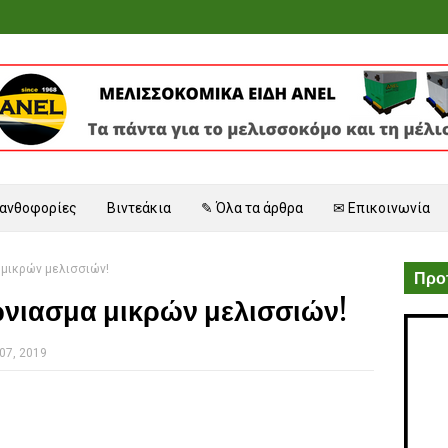
 ανθοφορίες
Βιντεάκια
✎ Όλα τα άρθρα
✉ Επικοινωνία
 μικρών μελισσιών!
Προτ
ώνιασμα μικρών μελισσιών!
07, 2019