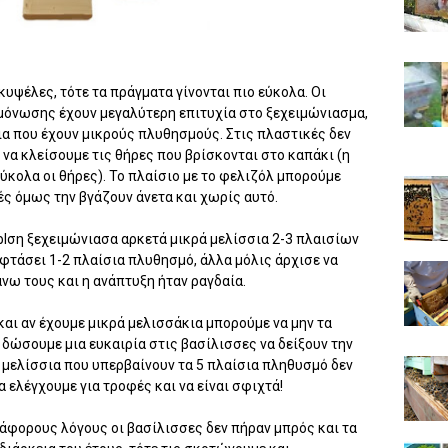
υψέλες, τότε τα πράγματα γίνονται πιο εύκολα. Οι
μόνωσης έχουν μεγαλύτερη επιτυχία στο ξεχειμώνιασμα,
σια που έχουν μικρούς πλυθησμούς. Στις πλαστικές δεν
 να κλείσουμε τις θήρες που βρίσκονται στο καπάκι (η
εύκολα οι θήρες). Το πλαίσιο με το φελιζόλ μπορούμε
ές όμως την βγάζουν άνετα και χωρίς αυτό.
ρΙση ξεχειμώνιασα αρκετά μικρά μελίσσια 2-3 πλαισίων
ν φτάσει 1-2 πλαίσια πλυθησμό, άλλα μόλις άρχισε να
νω τους και η ανάπτυξη ήταν ραγδαία.
και αν έχουμε μικρά μελισσάκια μπορούμε να μην τα
 δώσουμε μια ευκαιρία στις βασίλισσες να δείξουν την
ά μελίσσια που υπερβαίνουν τα 5 πλαίσια πληθυσμό δεν
α ελέγχουμε για τροφές και να είναι σφιχτά!
ιάφορους λόγους οι βασίλισσες δεν πήραν μπρός και τα