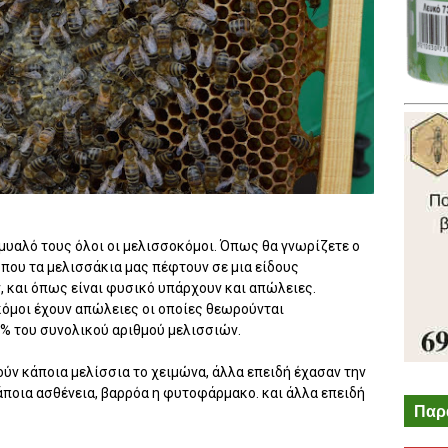
 μυαλό τους όλοι οι μελισσοκόμοι. Όπως θα γνωρίζετε ο
όπου τα μελισσάκια μας πέφτουν σε μια είδους
ν, και όπως είναι φυσικό υπάρχουν και απώλειες.
όμοι έχουν απώλειες οι οποίες θεωρούνται
0% του συνολικού αριθμού μελισσιών.
ύν κάποια μελίσσια το χειμώνα, άλλα επειδή έχασαν την
άποια ασθένεια, βαρρόα η φυτοφάρμακο. και άλλα επειδή
Παρ