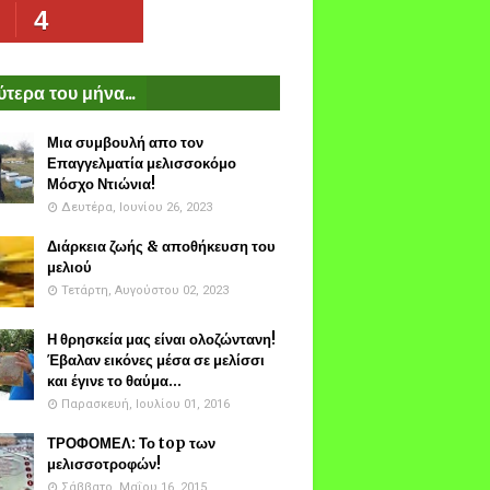
4
τερα του μήνα...
Μια συμβουλή απο τον
Επαγγελματία μελισσοκόμο
Μόσχο Ντιώνια!
Δευτέρα, Ιουνίου 26, 2023
Διάρκεια ζωής & αποθήκευση του
μελιού
Τετάρτη, Αυγούστου 02, 2023
Η θρησκεία μας είναι ολοζώντανη!
Έβαλαν εικόνες μέσα σε μελίσσι
και έγινε το θαύμα...
Παρασκευή, Ιουλίου 01, 2016
ΤΡΟΦΟΜΕΛ: Το top των
μελισσοτροφών!
Σάββατο, Μαΐου 16, 2015