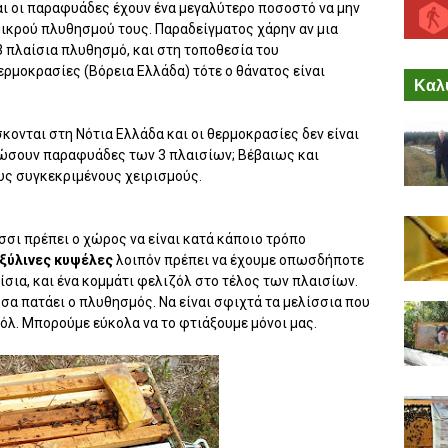
και οι παραφυάδες έχουν ένα μεγαλύτερο ποσοστό να μην
ικρού πλυθησμού τους. Παραδείγματος χάρην αν μια
3 πλαίσια πλυθησμό, και στη τοποθεσία του
ρμοκρασίες (Βόρεια Ελλάδα) τότε ο θάνατος είναι
Καλύ
σκονται στη Νότια Ελλάδα και οι θερμοκρασίες δεν είναι
ιώσουν παραφυάδες των 3 πλαισίων; Βέβαιως και
ς συγκεκριμένους χειρισμούς.
ίσσι πρέπει ο χώρος να είναι κατά κάποιο τρόπο
ξύλινες κυψέλες
λοιπόν πρέπει να έχουμε οπωσδήποτε
σια, και ένα κομμάτι φελιζόλ στο τέλος των πλαισίων.
σα πατάει ο πλυθησμός. Να είναι σφιχτά τα μελίσσια που
ιζόλ. Μπορούμε εύκολα να το φτιάξουμε μόνοι μας.