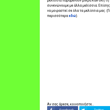
μελίσσια παραμένουν μικρά καθ όλη τη 
συνενώνουμε με άλλα μελίσσια. Επίσης
να μοιραστεί σε όλα τα μελίσσια μας. 
περισσότερα
εδώ
).
Αν σας άρεσε, κοινοποιήστε...
Facebook
Twitter