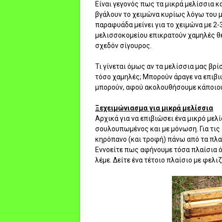
Είναι γεγονός πως τα μικρά μελίσσια 
βγάλουν το χειμώνα κυρίως λόγω του μ
παραφυάδα μείνει για το χειμώνα με 2-
μελισσοκομείου επικρατούν χαμηλές θε
σχεδόν σίγουρος.
Τι γίνεται όμως αν τα μελίσσια μας βρί
τόσο χαμηλές; Μπορούν άραγε να επιβ
μπορούν, αφού ακολουθήσουμε κάποιου
Ξεχειμώνιασμα για μικρά μελίσσια
Αρχικά για να επιβιώσει ένα μικρό μελ
σουλουπωμένος και με μόνωση. Για τις
κηρόπανο (και τροφή) πάνω από τα πλαί
Εννοείτε πως αφήνουμε τόσα πλαίσια ό
λέμε. Δείτε ένα τέτοιο πλαίσιο με φελ