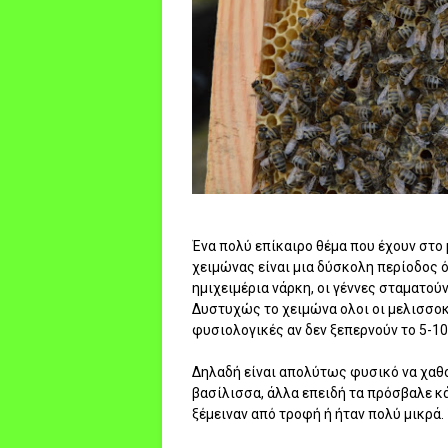
Ένα πολύ επίκαιρο θέμα που έχουν στο
χειμώνας είναι μια δύσκολη περίοδος 
ημιχειμέρια νάρκη, οι γέννες σταματού
Δυστυχώς το χειμώνα ολοι οι μελισσοκ
φυσιολογικές αν δεν ξεπερνούν το 5-1
Δηλαδή είναι απολύτως φυσικό να χαθο
βασίλισσα, άλλα επειδή τα πρόσβαλε κ
ξέμειναν από τροφή ή ήταν πολύ μικρά.