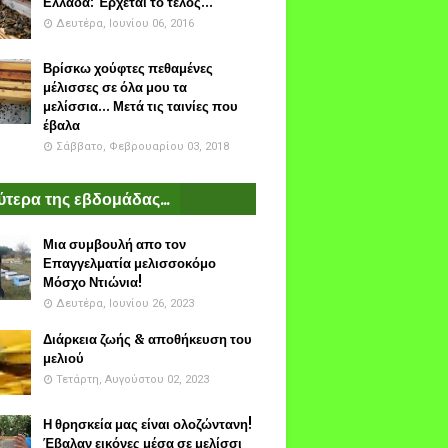
Ελλάδα: Έρχεται το τέλος...
Δευτέρα, Ιουνίου 06, 2016
Βρίσκω χούφτες πεθαμένες
μέλισσες σε όλα μου τα
μελίσσια... Μετά τις ταινίες που
έβαλα
Σάββατο, Φεβρουαρίου 03, 2018
τερα της εβδομάδας...
Μια συμβουλή απο τον
Επαγγελματία μελισσοκόμο
Μόσχο Ντιώνια!
Δευτέρα, Ιουνίου 26, 2023
Διάρκεια ζωής & αποθήκευση του
μελιού
Τετάρτη, Αυγούστου 02, 2023
Η θρησκεία μας είναι ολοζώντανη!
Έβαλαν εικόνες μέσα σε μελίσσι