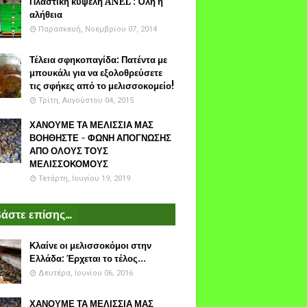
Πλαστικη κυψέλη ANEL : Όλη η
αλήθεια
Παρασκευή, Νοεμβρίου 07, 2014
Τέλεια σφηκοπαγίδα: Πατέντα με
μπουκάλι για να εξολοθρεύσετε
τις σφήκες από το μελισσοκομείο!
Τρίτη, Αυγούστου 04, 2015
ΧΑΝΟΥΜΕ ΤΑ ΜΕΛΙΣΣΙΑ ΜΑΣ
ΒΟΗΘΗΣΤΕ - ΦΩΝΗ ΑΠΟΓΝΩΣΗΣ
ΑΠΟ ΟΛΟΥΣ ΤΟΥΣ
ΜΕΛΙΣΣΟΚΟΜΟΥΣ
Τετάρτη, Ιουνίου 19, 2019
άστε επίσης...
Κλαίνε οι μελισσοκόμοι στην
Ελλάδα: Έρχεται το τέλος...
Δευτέρα, Ιουνίου 06, 2016
ΧΑΝΟΥΜΕ ΤΑ ΜΕΛΙΣΣΙΑ ΜΑΣ