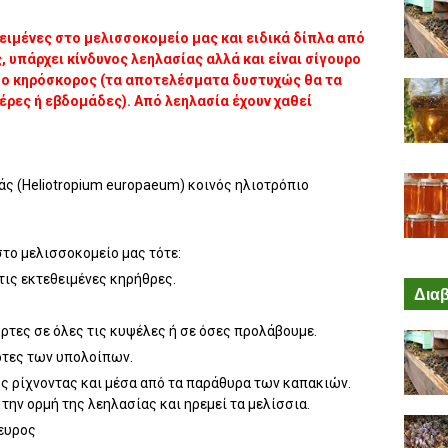
ιμένες στο μελισσοκομείο μας και ειδικά δίπλα από
, υπάρχει κίνδυνος λεηλασίας αλλά και είναι σίγουρο
ί ο κηρόσκορος (τα αποτελέσματα δυστυχώς θα τα
ρες ή εβδομάδες). Από λεηλασία έχουν χαθεί
άς (Heliotropium europaeum) κοινός ηλιοτρόπιο
στο μελισσοκομείο μας τότε:
τις εκτεθειμένες κηρήθρες.
Διαβ
ρτες σε όλες τις κυψέλες ή σε όσες προλάβουμε.
ρτες των υπολοίπων.
ς ρίχνοντας και μέσα από τα παράθυρα των καπακιών.
" την ορμή της λεηλασίας και ηρεμεί τα μελίσσια.
ευρος