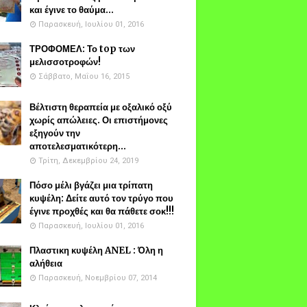
και έγινε το θαύμα...
Παρασκευή, Ιουλίου 01, 2016
ΤΡΟΦΟΜΕΛ: Το top των
μελισσοτροφών!
Σάββατο, Μαΐου 16, 2015
Βέλτιστη θεραπεία με οξαλικό οξύ
χωρίς απώλειες. Οι επιστήμονες
εξηγούν την
αποτελεσματικότερη...
Τρίτη, Δεκεμβρίου 24, 2019
Πόσο μέλι βγάζει μια τρίπατη
κυψέλη: Δείτε αυτό τον τρύγο που
έγινε προχθές και θα πάθετε σοκ!!!
Παρασκευή, Ιουλίου 01, 2016
Πλαστικη κυψέλη ANEL : Όλη η
αλήθεια
Παρασκευή, Νοεμβρίου 07, 2014