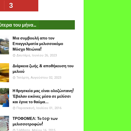
3
τερα του μήνα...
Μια συμβουλή απο τον
Επαγγελματία μελισσοκόμο
Μόσχο Ντιώνια!
Δευτέρα, Ιουνίου 26, 2023
Διάρκεια ζωής & αποθήκευση του
μελιού
Τετάρτη, Αυγούστου 02, 2023
Η θρησκεία μας είναι ολοζώντανη!
Έβαλαν εικόνες μέσα σε μελίσσι
και έγινε το θαύμα...
Παρασκευή, Ιουλίου 01, 2016
ΤΡΟΦΟΜΕΛ: Το top των
μελισσοτροφών!
Σάββατο, Μαΐου 16, 2015