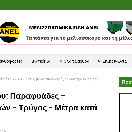
 ανθοφορίες
Βιντεάκια
✎ Όλα τα άρθρα
✉ Επικοινωνία
υάδες - Συνενώσεις μελισσιών - Τρύγος - Μέτρα κατά της
Προτ
ου: Παραφυάδες -
ών - Τρύγος - Μέτρα κατά
2019