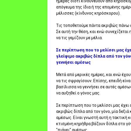
ημέρες διότι κινδυνεύουν από κηρόσκορ
απόγευμα της ίδια ή της επομένης ημέρα
μέλισσες (κίνδυνος κηρόσκορου).
Τις τοποθετούμε πάντα ακριβώς πάνω α
Σε αυτή την θέση, και ενώ συνεχίζετα
να τις γεμίζουν με μέλια.
Σε περίπτωση που το μελίσσι μας έχ
γλείψιμο ακριβώς δίπλα από τον γόνο,
γεννήσει αμέσως
Μετά από μερικές ημέρες, και ενώ έχουν
να τις σφραγίσουν. Επίσης, επειδή είν
βασίλισσα να γεννήσει σε αυτές αμέσω
να αυξηθεί ο γόνος μας.
Σε περίπτωση που το μελίσσι μας έχει 
ακριβώς δίπλα από τον γόνο, μία δεξιά 
αμέσως. Είναι γνωστή αυτή η τακτική κ
κτισμένη κηρήθρα βάζουν δίπλα στο γόν
"πιάνει" αμέσως.