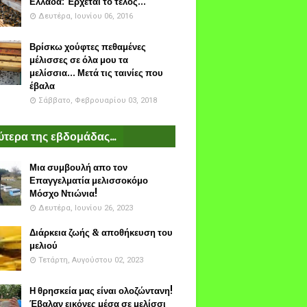
Ελλάδα: Έρχεται το τέλος...
Δευτέρα, Ιουνίου 06, 2016
Βρίσκω χούφτες πεθαμένες
μέλισσες σε όλα μου τα
μελίσσια... Μετά τις ταινίες που
έβαλα
Σάββατο, Φεβρουαρίου 03, 2018
τερα της εβδομάδας...
Μια συμβουλή απο τον
Επαγγελματία μελισσοκόμο
Μόσχο Ντιώνια!
Δευτέρα, Ιουνίου 26, 2023
Διάρκεια ζωής & αποθήκευση του
μελιού
Τετάρτη, Αυγούστου 02, 2023
Η θρησκεία μας είναι ολοζώντανη!
Έβαλαν εικόνες μέσα σε μελίσσι