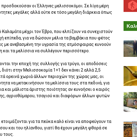
υ προσδοκούσαν οι Έλληνες μελισσοκόμοι. Σε λίγα μέρη
ότητες μεγάλες αλλά ούτε σε τόσο μεγάλη διάρκεια όπως
Καλύ
ό Καλαμάτα μέχρι τον Έβρο, που ελπίζουν να συνεχιστούν
χή επίπεδα, για να δώσουν μέλια τα βαμβάκια που φέτος
ίες με ανεβασμένη την υγρασία της ατμόσφαιρας ευνοούν
η και τα μελίσσια να συλλέγουν περισσότερο.
νται την εποχή της συλλογής για τρύγο, οι αποδόσεις
 διότι στην Μελισσοκομία 1+1 δεν κάνει 2 αλλά 2,5
ετά ορεινά χωριά άλλων περιοχών της χώρας μας, οι
τητα να μετακινήσουν τα μελίσσια τους στα πεδινά, για
λια και μάλιστα άριστης ποιότητας αν ευνοήσει ο καιρός
νης, αγριοθύμαρου, τσαγιού και διαφόρων άλλων φυτών
ετοιμάζονται για τα πεύκα καλό είναι να αποφεύγουν τα
σου και του ηλίανθου, γιατί θα έχουν μεγάλη φθορά σε
υ τους.