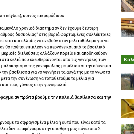
um intybus), κοινός πικροράδικου
ια μεγάλο χρονικό διάστημα αν δεν έχουμε δεύτερη
"βαθμούς δυσκολίας" στις βαριά φορτωμένες συλλέκτριες
ι έτσι και αλλιώς να ανεβούν στον μελιτοθάλαμο για να
ν θα πρέπει επιπλέον να περνάνε και από το βασιλικό
 μερικές διελεύσεις αλλάζουν πορεία και αποθηκεύουν
Καλύ
 στα κελιά που ελευθερώνονται από τις γεννήσεις των
 μπλοκάρισμα της γονοφωλιάς με μέλια και την αδυναμία
την βασίλισσα για να γεννήσει τα αυγά της με τα γνωστά
 μετά την συνένωση να τοποθετούμε τα μέλια για
 και τους γόνους στην γονοφωλιά.
αγμα αν πρώτα βρούμε την παλαιά βασίλισσα και την
ίρνουμε τα σφραγισμένα μέλια ή αυτά που είναι κατά τα
μέλια δεν τα αφήνουμε στην αποθήκη μας πάνω από 2