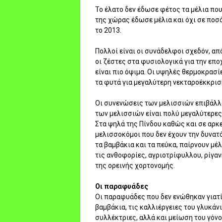
Το έλατο δεν έδωσε φέτος τα μέλια πο
της χώρας έδωσε μέλια και όχι σε ποσ
το 2013.
Πολλοί είναι οι συνάδελφοι σχεδόν, απ
οι ζέστες στα φυσιολογικά για την επο
είναι πιο όψιμα. Οι υψηλές θερμοκρασ
τα φυτά για μεγαλύτερη νεκταροέκκρισ
Οι συνενώσεις των μελισσιών επιβάλλο
των μελισσιών είναι πολύ μεγαλύτερες,
Στα ψηλά της Πίνδου καθώς και σε αρκ
μελισσοκόμοι που δεν έχουν την δυνατό
τα βαμβάκια και τα πεύκα, παίρνουν μέ
τις ανθοφορίες, αγριοτρίφυλλου, ρίγα
της ορεινής χορτονομής.
Οι παραφυάδες
Οι παραφυάδες που δεν ενώθηκαν γιατί 
βαμβάκια, τις καλλιέργειες του γλυκάνι
συλλέκτριες, αλλά και μείωση του γόνο