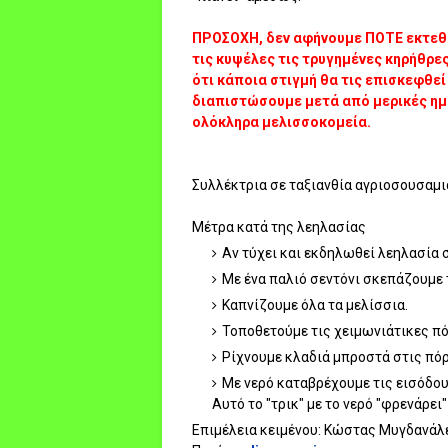
ΠΡΟΣΟΧΗ, δεν αφήνουμε ΠΟΤΕ εκτεθε
τις κυψέλες τις τρυγημένες κηρήθρες
ότι κάποια στιγμή θα τις επισκεφθε
διαπιστώσουμε μετά από μερικές ημέ
ολόκληρα μελισσοκομεία.
Συλλέκτρια σε ταξιανθία αγριοσουσαμι
Μέτρα κατά της λεηλασίας
Αν τύχει και εκδηλωθεί λεηλασία 
Με ένα παλιό σεντόνι σκεπάζουμε 
Καπνίζουμε όλα τα μελίσσια.
Τοποθετούμε τις χειμωνιάτικες πό
Ρίχνουμε κλαδιά μπροστά στις πό
Με νερό καταβρέχουμε τις εισόδου
Αυτό το "τρικ" με το νερό "φρενάρει
Επιμέλεια κειμένου: Κώστας Μυγδανάλ