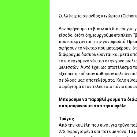
Συλλέκτρια σε άνθος κιχώριου (Cichori
Δεν αφήνουμε το βασιλικό διάφραγμα γ
είσοδο, διότι δημιουργούμε επιπλέον 
που εισέρχονται στην γονοφωλιά. Πρέπε
αφήσουν το νέκταρ που μεταφέρουν, ότα
διάφραγμα δυσκολεύονται και μετά από
το εισερχόμενο νέκταρ στην γονοφωλιά
μελισσών. Αυτό έχει ως αποτέλεσμα το
εξεύρεσης άδειων καθαρών κελιών από 
σε όλους μας αποτελέσματα. Καλό είναι
σφράγισμα στον τελευταίο πάνω όροφο
Μπορούμε να παραβλέψουμε το διάφρ
απομακρύνουμε από την κυψέλη.
Τρύγος
Από την κυψέλη που είναι για τρύγο πα
2/3 σφραγισμένα και ποτέ με γόνο. Τα 