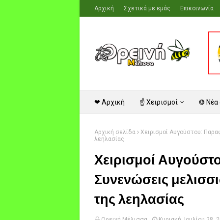
Αρχική
Σχετικά με εμάς
Επικοινωνία
❤ Αρχική
☝ Χειρισμοί
❂ Νέα
Αρχική σελίδα
Χειρισμοί Αυγούστου: Παραφ
λεηλασίας
Χειρισμοί Αυγούστ
Συνενώσεις μελισσι
της λεηλασίας
Ορεινή Μέλισσα
Κυριακή, Ιουλίου 28, 