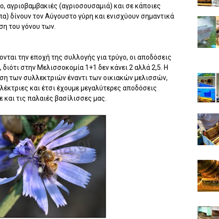
ο, αγριοβαμβακιές (αγριοσουσαμιά) και σε κάποιες
πα) δίνουν τον Αύγουστο γύρη και ενισχύουν σημαντικά
ση του γόνου των.
νται την εποχή της συλλογής για τρύγο, οι αποδόσεις
 διότι στην Μελισσοκομία 1+1 δεν κάνει 2 αλλά 2,5. Η
ηση των συλλεκτριών έναντι των οικιακών μελισσών,
λλέκτριες και έτσι έχουμε μεγαλύτερες αποδόσεις
και τις παλαιές βασίλισσες μας.