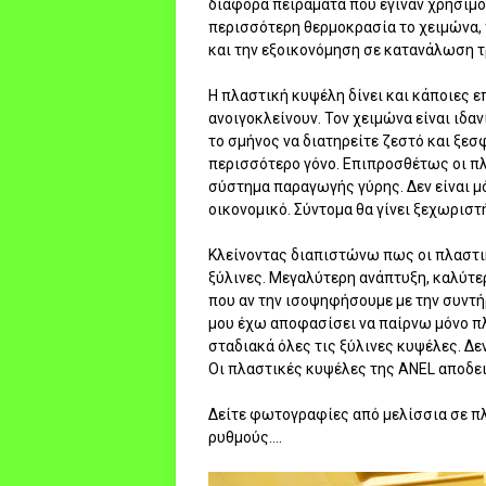
διάφορα πειράματα που έγιναν χρησιμ
περισσότερη θερμοκρασία το χειμώνα, 
και την εξοικονόμηση σε κατανάλωση 
Η πλαστική κυψέλη δίνει και κάποιες ε
ανοιγοκλείνουν. Τον χειμώνα είναι ιδαν
το σμήνος να διατηρείτε ζεστό και ξεσ
περισσότερο γόνο. Επιπροσθέτως οι π
σύστημα παραγωγής γύρης. Δεν είναι μό
οικονομικό. Σύντομα θα γίνει ξεχωριστή
Κλείνοντας διαπιστώνω πως οι πλαστικ
ξύλινες. Μεγαλύτερη ανάπτυξη, καλύτε
που αν την ισοψηφήσουμε με την συντή
μου έχω αποφασίσει να παίρνω μόνο π
σταδιακά όλες τις ξύλινες κυψέλες. Δε
Οι πλαστικές κυψέλες της ANEL αποδει
Δείτε φωτογραφίες από μελίσσια σε π
ρυθμούς....