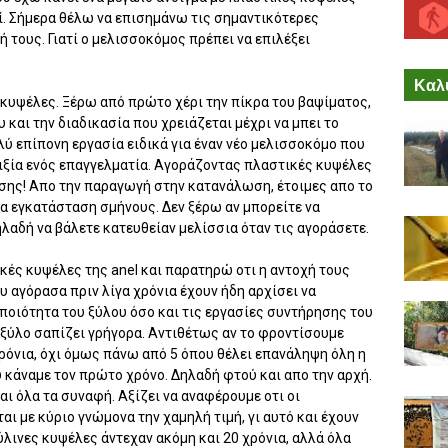
οί. Σήμερα θέλω να επισημάνω τις σημαντικότερες
 τους. Γιατί ο μελισσοκόμος πρέπει να επιλέξει
Καλύ
 κυψέλες. Ξέρω από πρώτο χέρι την πίκρα του βαψίματος,
 και την διαδικασία που χρειάζεται μέχρι να μπει το
λύ επίπονη εργασία ειδικά για έναν νέο μελισσοκόμο που
λιξία ενός επαγγελματία. Αγοράζοντας πλαστικές κυψέλες
ησης! Απο την παραγωγή στην κατανάλωση, έτοιμες απο το
α εγκατάσταση σμήνους. Δεν ξέρω αν μπορείτε να
ηλαδή να βάλετε κατευθείαν μελίσσια όταν τις αγοράσετε.
ικές κυψέλες της anel και παρατηρώ οτι η αντοχή τους
υ αγόρασα πριν λίγα χρόνια έχουν ήδη αρχίσει να
ποιότητα του ξύλου όσο και τις εργασίες συντήρησης του
 ξύλο σαπίζει γρήγορα. Αντιθέτως αν το φροντίσουμε
ρόνια, όχι όμως πάνω από 5 όπου θέλει επανάληψη όλη η
 κάναμε τον πρώτο χρόνο. Δηλαδή φτού και απο την αρχή.
αι όλα τα συναφή. Αξίζει να αναφέρουμε οτι οι
αι με κύριο γνώμονα την χαμηλή τιμή, γι αυτό και έχουν
ξύλινες κυψέλες άντεχαν ακόμη και 20 χρόνια, αλλά όλα