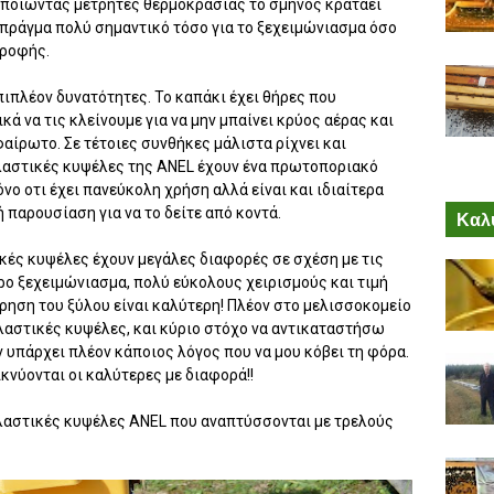
οποιώντας μετρητές θερμοκρασίας το σμήνος κρατάει
πράγμα πολύ σημαντικό τόσο για το ξεχειμώνιασμα όσο
τροφής.
πιπλέον δυνατότητες. Το καπάκι έχει θήρες που
ικά να τις κλείνουμε για να μην μπαίνει κρύος αέρας και
φαίρωτο. Σε τέτοιες συνθήκες μάλιστα ρίχνει και
λαστικές κυψέλες της ANEL έχουν ένα πρωτοποριακό
νο οτι έχει πανεύκολη χρήση αλλά είναι και ιδιαίτερα
 παρουσίαση για να το δείτε από κοντά.
Καλύ
ές κυψέλες έχουν μεγάλες διαφορές σε σχέση με τις
ρο ξεχειμώνιασμα, πολύ εύκολους χειρισμούς και τιμή
ρηση του ξύλου είναι καλύτερη! Πλέον στο μελισσοκομείο
λαστικές κυψέλες, και κύριο στόχο να αντικαταστήσω
ν υπάρχει πλέον κάποιος λόγος που να μου κόβει τη φόρα.
κνύονται οι καλύτερες με διαφορά!!
λαστικές κυψέλες ANEL που αναπτύσσονται με τρελούς