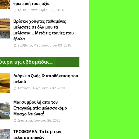
θρεπτική τους αξία
Τρίτη, Σεπτεμβρίου 30, 2014
Βρίσκω χούφτες πεθαμένες
μέλισσες σε όλα μου τα
μελίσσια... Μετά τις ταινίες που
έβαλα
Σάββατο, Φεβρουαρίου 03, 2018
τερα της εβδομάδας...
Διάρκεια ζωής & αποθήκευση του
μελιού
Τετάρτη, Αυγούστου 02, 2023
Μια συμβουλή απο τον
Επαγγελματία μελισσοκόμο
Μόσχο Ντιώνια!
Δευτέρα, Ιουνίου 26, 2023
ΤΡΟΦΟΜΕΛ: Το top των
μελισσοτροφών!