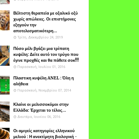
Βέλτιστη θεραπεία με οξαλικό οξύ
χωρίς απώλειες. Οι επιστήμονες
εξηγούν την
αποτελεσματικότερη...
Τρίτη, Δεκεμβρίου 24, 2019
Πόσο μέλι βγάζει μια τρίπατη
κυψέλη: Δείτε αυτό τον τρύγο που
έγινε προχθές και θα πάθετε σοκ!!!
Παρασκευή, Ιουλίου 01, 2016
Πλαστικη κυψέλη ANEL : Όλη η
αλήθεια
Παρασκευή, Νοεμβρίου 07, 2014
Κλαίνε οι μελισσοκόμοι στην
Ελλάδα: Έρχεται το τέλος...
Δευτέρα, Ιουνίου 06, 2016
Οι αμιγείς κατηγορίες ελληνικού
μελιού : Η ανεκτίμητη βιολογική -