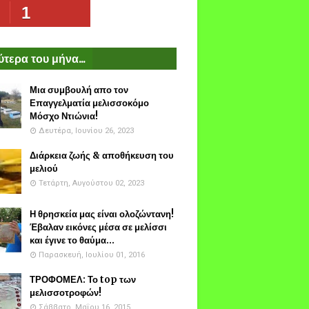
1
τερα του μήνα...
Μια συμβουλή απο τον
Επαγγελματία μελισσοκόμο
Μόσχο Ντιώνια!
Δευτέρα, Ιουνίου 26, 2023
Διάρκεια ζωής & αποθήκευση του
μελιού
Τετάρτη, Αυγούστου 02, 2023
Η θρησκεία μας είναι ολοζώντανη!
Έβαλαν εικόνες μέσα σε μελίσσι
και έγινε το θαύμα...
Παρασκευή, Ιουλίου 01, 2016
ΤΡΟΦΟΜΕΛ: Το top των
μελισσοτροφών!
Σάββατο, Μαΐου 16, 2015