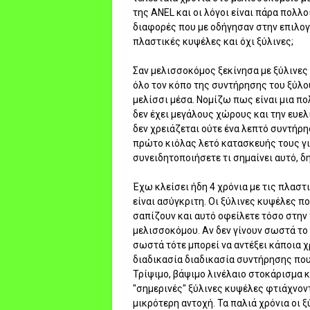
της ANEL και οι λόγοι είναι πάρα πολλ
διαφορές που με οδήγησαν στην επιλογή
πλαστικές κυψέλες και όχι ξύλινες;
Σαν μελισσοκόμος ξεκίνησα με ξύλινες
όλο τον κόπο της συντήρησης του ξύλου
μελίσσι μέσα. Νομίζω πως είναι μια πο
δεν έχει μεγάλους χώρους και την ευε
δεν χρειάζεται ούτε ένα λεπτό συντήρ
πρώτο κιόλας λετό κατασκευής τους γι
συνειδητοποιήσετε τι σημαίνει αυτό, δ
Έχω κλείσει ήδη 4 χρόνια με τις πλαστ
είναι ασύγκριτη. Οι ξύλινες κυψέλες πο
σαπίζουν και αυτό οφείλετε τόσο στην 
μελισσοκόμου. Αν δεν γίνουν σωστά το
σωστά τότε μπορεί να αντέξει κάποια χ
διαδικασία διαδικασία συντήρησης που
Τρίψιμο, βάψιμο λινέλαιο στοκάρισμα κ
"σημερινές" ξύλινες κυψέλες φτιάχνοντ
μικρότερη αντοχή. Τα παλιά χρόνια οι 