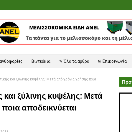
 ανθοφορίες
Βιντεάκια
✎ Όλα τα άρθρα
✉ Επικοινωνία
τικής και ξύλινης κυψέλης: Μετά από χρόνια χρήσης ποια
Προτ
 και ξύλινης κυψέλης: Μετά
 ποια αποδεικνύεται
 2018