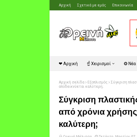
Αρχική
Σχετικά με εμάς
Επικοινωνία
❤ Αρχική
☝ Χειρισμοί
❂ Νέα
Αρχική σελίδα
Εξοπλισμός
Σύγκριση πλασ
αποδεικνύεται καλύτερη;
Σύγκριση πλαστικής
από χρόνια χρήσης
καλύτερη;
Ορεινή Μέλισσα
Τετάρτη, Μαρτίου 07,