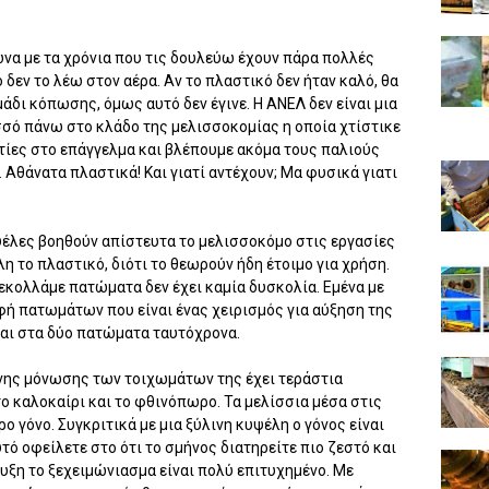
να με τα χρόνια που τις δουλεύω έχουν πάρα πολλές
 δεν το λέω στον αέρα. Αν το πλαστικό δεν ήταν καλό, θα
μάδι κόπωσης, όμως αυτό δεν έγινε. Η ΑΝΕΛ δεν είναι μια
οσσό πάνω στο κλάδο της μελισσοκομίας η οποία χτίστικε
τίες στο επάγγελμα και βλέπουμε ακόμα τους παλιούς
Αθάνατα πλαστικά! Και γιατί αντέχουν; Μα φυσικά γιατι
ψέλες βοηθούν απίστευτα το μελισσοκόμο στις εργασίες
η το πλαστικό, διότι το θεωρούν ήδη έτοιμο για χρήση.
εκολλάμε πατώματα δεν έχει καμία δυσκολία. Εμένα με
ή πατωμάτων που είναι ένας χειρισμός για αύξηση της
αι στα δύο πατώματα ταυτόχρονα.
νης μόνωσης των τοιχωμάτων της έχει τεράστια
το καλοκαίρι και το φθινόπωρο. Τα μελίσσια μέσα στις
 γόνο. Συγκριτικά με μια ξύλινη κυψέλη ο γόνος είναι
τό οφείλετε στο ότι το σμήνος διατηρείτε πιο ζεστό και
υξη το ξεχειμώνιασμα είναι πολύ επιτυχημένο. Με