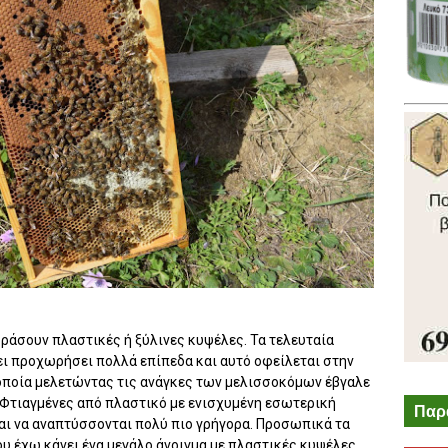
οράσουν πλαστικές ή ξύλινες κυψέλες. Τα τελευταία
ει προχωρήσει πολλά επίπεδα και αυτό οφείλεται στην
 οποία μελετώντας τις ανάγκες των μελισσοκόμων έβγαλε
 Φτιαγμένες από πλαστικό με ενισχυμένη εσωτερική
Παρ
και να αναπτύσσονται πολύ πιο γρήγορα. Προσωπικά τα
ου έχω κάνει ένα μεγάλο άνοιγμα με πλαστικές κυψέλες