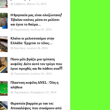
Σάββατο, Μαΐου 16, 2015
Η θρησκεία μας είναι ολοζώντανη!
Έβαλαν εικόνες μέσα σε μελίσσι
και έγινε το θαύμα...
Παρασκευή, Ιουλίου 01, 2016
Κλαίνε οι μελισσοκόμοι στην
Ελλάδα: Έρχεται το τέλος...
Δευτέρα, Ιουνίου 06, 2016
Πόσο μέλι βγάζει μια τρίπατη
κυψέλη: Δείτε αυτό τον τρύγο που
έγινε προχθές και θα πάθετε σοκ!!!
Παρασκευή, Ιουλίου 01, 2016
Πλαστικη κυψέλη ANEL : Όλη η
αλήθεια
Παρασκευή, Νοεμβρίου 07, 2014
Θεραπεία βαρρόα με τακ τικ:
Αποκαλύψεις που σοκάρουν από