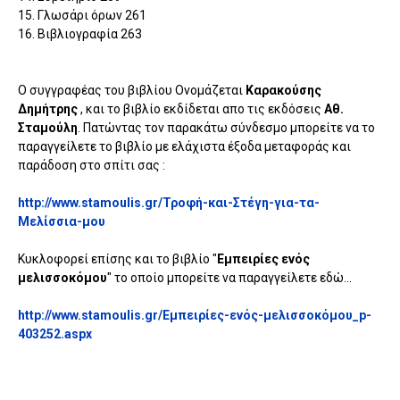
15. Γλωσάρι όρων 261
16. Βιβλιογραφία 263
Ο συγγραφέας του βιβλίου Ονομάζεται
Καρακούσης
Δημήτρης
, και το βιβλίο εκδίδεται απο τις εκδόσεις
Αθ.
Σταμούλη
. Πατώντας τον παρακάτω σύνδεσμο μπορείτε να το
παραγγείλετε το βιβλίο με ελάχιστα έξοδα μεταφοράς και
παράδοση στο σπίτι σας :
http://www.stamoulis.gr/Τροφή-και-Στέγη-για-τα-
Μελίσσια-μου
Κυκλοφορεί επίσης και το βιβλίο "
Εμπειρίες ενός
μελισσοκόμου
" το οποίο μπορείτε να παραγγείλετε εδώ...
http://www.stamoulis.gr/Εμπειρίες-ενός-μελισσοκόμου_p-
403252.aspx