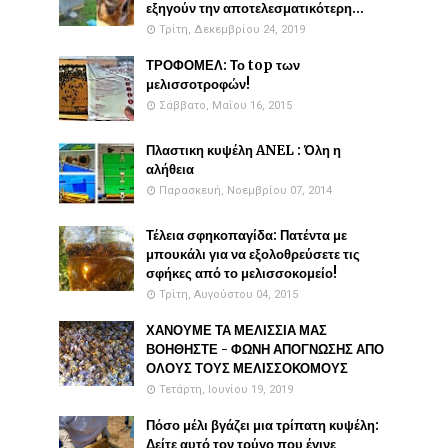
εξηγούν την αποτελεσματικότερη...
Τρίτη, Δεκεμβρίου 24, 2019
ΤΡΟΦΟΜΕΛ: Το top των
μελισσοτροφών!
Σάββατο, Μαΐου 16, 2015
Πλαστικη κυψέλη ANEL : Όλη η
αλήθεια
Παρασκευή, Νοεμβρίου 07, 2014
Τέλεια σφηκοπαγίδα: Πατέντα με
μπουκάλι για να εξολοθρεύσετε τις
σφήκες από το μελισσοκομείο!
Τρίτη, Αυγούστου 04, 2015
ΧΑΝΟΥΜΕ ΤΑ ΜΕΛΙΣΣΙΑ ΜΑΣ
ΒΟΗΘΗΣΤΕ - ΦΩΝΗ ΑΠΟΓΝΩΣΗΣ ΑΠΟ
ΟΛΟΥΣ ΤΟΥΣ ΜΕΛΙΣΣΟΚΟΜΟΥΣ
Τετάρτη, Ιουνίου 19, 2019
Πόσο μέλι βγάζει μια τρίπατη κυψέλη:
Δείτε αυτό τον τρύγο που έγινε