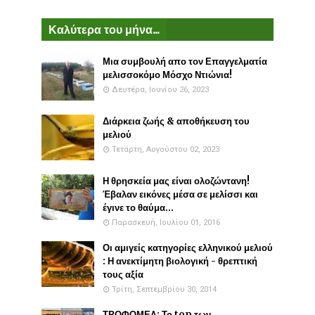
Καλύτερα του μήνα...
Μια συμβουλή απο τον Επαγγελματία
μελισσοκόμο Μόσχο Ντιώνια!
Δευτέρα, Ιουνίου 26, 2023
Διάρκεια ζωής & αποθήκευση του
μελιού
Τετάρτη, Αυγούστου 02, 2023
Η θρησκεία μας είναι ολοζώντανη!
Έβαλαν εικόνες μέσα σε μελίσσι και
έγινε το θαύμα...
Παρασκευή, Ιουλίου 01, 2016
Οι αμιγείς κατηγορίες ελληνικού μελιού
: Η ανεκτίμητη βιολογική - θρεπτική
τους αξία
Τρίτη, Σεπτεμβρίου 30, 2014
ΤΡΟΦΟΜΕΛ: Το top των