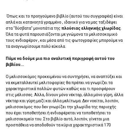
Όπως και το προηγούμενο βιβλίο (αυτού του συγγραφέα) είναι
απλά και κατανοητά γραμμένο , ιδανικό για να μας ταξιδέψει
στα "δύσβατα" μονοπάτια της
πλούσιας ελληνικής χλωρίδας
.
Όλα τα φυτά παρουσιάζονται με γνώμονα το μελισσοκομικό
τους ενδιαφέρον , και μέσα από τις φωτογραφίες μπορούμε να
τα αναγνωρίσουμε πολύ εύκολα.
Πάμε να δούμε μια πιο αναλυτική περιγραφή αυτού του
βιβλίου...
Ο μελισσοκόμος προκειμένου να συντηρήσει, να αναπτύξει και
να εκμεταλλευτεί μελιτοφορίες θα πρέπει να γνωρίζει τα
χαρακτηριστικά πολλών φυτών καθώς και τι προσφέρουν
στις μέλισσες. Άλλα, δίνουν μόνο νέκταρ, άλλα μόνο γύρη, άλλα
νέκταρ και γύρη μαζί και άλλα μελίτωμα. Δεν νοείται, λοιπόν,
μελισσοκόμος που δεν γνωρίζει την χλωρίδα της περιοχής
που έχει τοποθετήσει ή ενδιαφέρεται να τοποθετήσει το
μελισσοκομείο του. Στο βιβλίο αυτό, λοιπόν, γίνεται μια
προσπάθεια να αποδοθούν τα κύρια χαρακτηριστικά 170