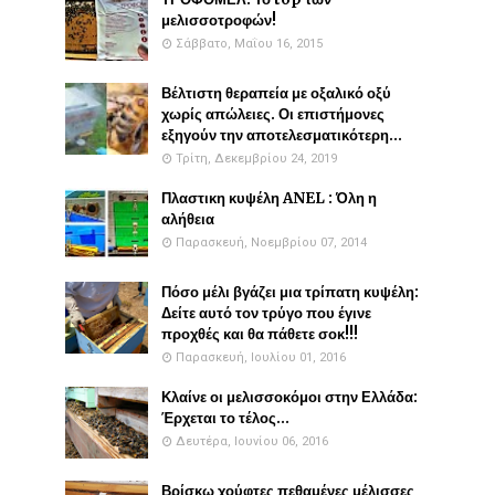
μελισσοτροφών!
Σάββατο, Μαΐου 16, 2015
Βέλτιστη θεραπεία με οξαλικό οξύ
χωρίς απώλειες. Οι επιστήμονες
εξηγούν την αποτελεσματικότερη...
Τρίτη, Δεκεμβρίου 24, 2019
Πλαστικη κυψέλη ANEL : Όλη η
αλήθεια
Παρασκευή, Νοεμβρίου 07, 2014
Πόσο μέλι βγάζει μια τρίπατη κυψέλη:
Δείτε αυτό τον τρύγο που έγινε
προχθές και θα πάθετε σοκ!!!
Παρασκευή, Ιουλίου 01, 2016
Κλαίνε οι μελισσοκόμοι στην Ελλάδα:
Έρχεται το τέλος...
Δευτέρα, Ιουνίου 06, 2016
Βρίσκω χούφτες πεθαμένες μέλισσες