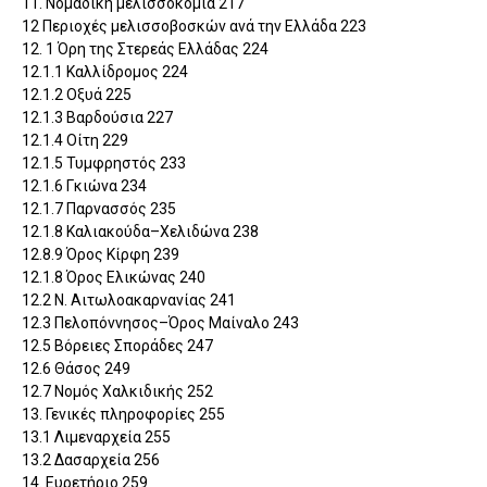
11. Νομαδική μελισσοκομία 217
12 Περιοχές μελισσοβοσκών ανά την Ελλάδα 223
12. 1 Όρη της Στερεάς Ελλάδας 224
12.1.1 Καλλίδρομος 224
12.1.2 Οξυά 225
12.1.3 Βαρδούσια 227
12.1.4 Οίτη 229
12.1.5 Τυμφρηστός 233
12.1.6 Γκιώνα 234
12.1.7 Παρνασσός 235
12.1.8 Καλιακούδα–Χελιδώνα 238
12.8.9 Όρος Κίρφη 239
12.1.8 Όρος Ελικώνας 240
12.2 Ν. Αιτωλοακαρνανίας 241
12.3 Πελοπόννησος–Όρος Μαίναλο 243
12.5 Βόρειες Σποράδες 247
12.6 Θάσος 249
12.7 Νομός Χαλκιδικής 252
13. Γενικές πληροφορίες 255
13.1 Λιμεναρχεία 255
13.2 Δασαρχεία 256
14. Ευρετήριο 259