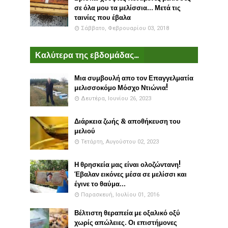
σε όλα μου τα μελίσσια... Μετά τις
ταινίες που έβαλα
Σάββατο, Φεβρουαρίου 03, 2018
Καλύτερα της εβδομάδας...
Μια συμβουλή απο τον Επαγγελματία
μελισσοκόμο Μόσχο Ντιώνια!
Δευτέρα, Ιουνίου 26, 2023
Διάρκεια ζωής & αποθήκευση του
μελιού
Τετάρτη, Αυγούστου 02, 2023
Η θρησκεία μας είναι ολοζώντανη!
Έβαλαν εικόνες μέσα σε μελίσσι και
έγινε το θαύμα...
Παρασκευή, Ιουλίου 01, 2016
Βέλτιστη θεραπεία με οξαλικό οξύ
χωρίς απώλειες. Οι επιστήμονες