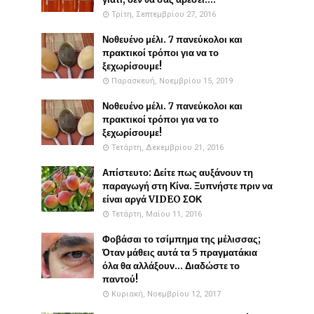
Τρίτη, Σεπτεμβρίου 27, 2016
Νοθευένο μέλι. 7 πανεύκολοι και
πρακτικοί τρόποι για να το
ξεχωρίσουμε!
Παρασκευή, Νοεμβρίου 15, 2019
Νοθευένο μέλι. 7 πανεύκολοι και
πρακτικοί τρόποι για να το
ξεχωρίσουμε!
Τετάρτη, Δεκεμβρίου 21, 2016
Απίστευτο: Δείτε πως αυξάνουν τη
παραγωγή στη Κίνα. Ξυπνήστε πριν να
είναι αργά VIDEO ΣΟΚ
Τετάρτη, Μαΐου 11, 2016
Φοβάσαι το τσίμπημα της μέλισσας;
Όταν μάθεις αυτά τα 5 πραγματάκια
όλα θα αλλάξουν... Διαδώστε το
παντού!
Κυριακή, Νοεμβρίου 12, 2017