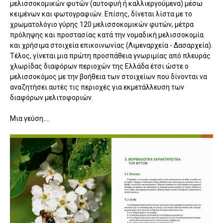
μελισσοκομικών φυτών (αυτοφυή ή καλλιεργούμενα) μέσω
κειμένων και φωτογραφιών. Επίσης, δίνεται λίστα με το
χρωματολόγιο γύρης 120 μελισσοκομικών φυτών, μέτρα
πρόληψης και προστασίας κατά την νομαδική μελισσοκομία
και χρήσιμα στοιχεία επικοινωνίας (Λιμεναρχεία - Δασαρχεία).
Τέλος, γίνεται μια πρώτη προσπάθεια γνωριμίας από πλευράς
χλωρίδας διαφόρων περιοχών της Ελλάδα έτσι ώστε ο
μελισσοκόμος με την βοήθεια των στοιχείων που δίνονται να
αναζητήσει αυτές τις περιοχές για εκμετάλλευση των
διαφόρων μελιτοφοριών.
Μια γεύση....