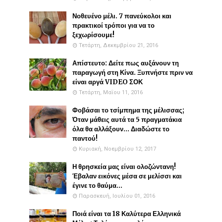
Νοθευένο μέλι. 7 πανεύκολοι και
πρακτικοί τρόποι για να το
ξεχωρίσουμε!
Τετάρτη, Δεκεμβρίου 21, 2016
Απίστευτο: Δείτε πως αυξάνουν τη
παραγωγή στη Κίνα. Ξυπνήστε πριν να
είναι αργά VIDEO ΣΟΚ
Τετάρτη, Μαΐου 11, 2016
Φοβάσαι το τσίμπημα της μέλισσας;
Όταν μάθεις αυτά τα 5 πραγματάκια
όλα θα αλλάξουν... Διαδώστε το
παντού!
Κυριακή, Νοεμβρίου 12, 2017
Η θρησκεία μας είναι ολοζώντανη!
Έβαλαν εικόνες μέσα σε μελίσσι και
έγινε το θαύμα...
Παρασκευή, Ιουλίου 01, 2016
Ποιά είναι τα 18 Καλύτερα Ελληνικά