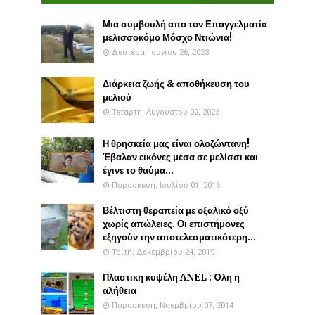
Μια συμβουλή απο τον Επαγγελματία
μελισσοκόμο Μόσχο Ντιώνια!
Δευτέρα, Ιουνίου 26, 2023
Διάρκεια ζωής & αποθήκευση του
μελιού
Τετάρτη, Αυγούστου 02, 2023
Η θρησκεία μας είναι ολοζώντανη!
Έβαλαν εικόνες μέσα σε μελίσσι και
έγινε το θαύμα...
Παρασκευή, Ιουλίου 01, 2016
Βέλτιστη θεραπεία με οξαλικό οξύ
χωρίς απώλειες. Οι επιστήμονες
εξηγούν την αποτελεσματικότερη...
Τρίτη, Δεκεμβρίου 24, 2019
Πλαστικη κυψέλη ANEL : Όλη η
αλήθεια
Παρασκευή, Νοεμβρίου 07, 2014