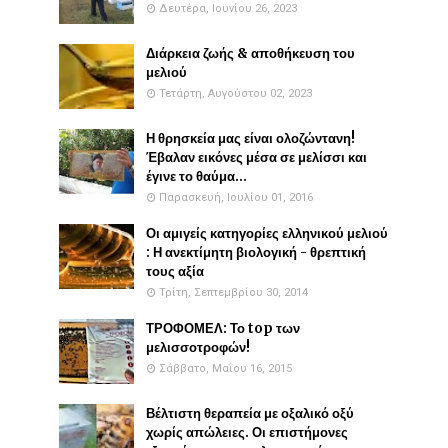
Δευτέρα, Ιουνίου 26, 2023
Διάρκεια ζωής & αποθήκευση του
μελιού
Τετάρτη, Αυγούστου 02, 2023
Η θρησκεία μας είναι ολοζώντανη!
Έβαλαν εικόνες μέσα σε μελίσσι και
έγινε το θαύμα...
Παρασκευή, Ιουλίου 01, 2016
Οι αμιγείς κατηγορίες ελληνικού μελιού
: Η ανεκτίμητη βιολογική - θρεπτική
τους αξία
Τρίτη, Σεπτεμβρίου 30, 2014
ΤΡΟΦΟΜΕΛ: Το top των
μελισσοτροφών!
Σάββατο, Μαΐου 16, 2015
Βέλτιστη θεραπεία με οξαλικό οξύ
χωρίς απώλειες. Οι επιστήμονες