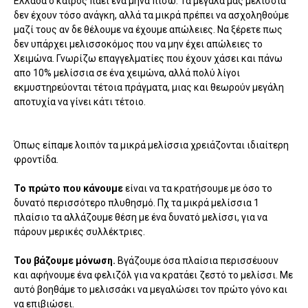
Ελλάδα ο καιρός πάει ένα μήνα πίσω. Τα μεγάλα μας μελίσσια
δεν έχουν τόσο ανάγκη, αλλά τα μικρά πρέπει να ασχοληθούμε
μαζί τους αν δε θέλουμε να έχουμε απώλειες. Να ξέρετε πως
δεν υπάρχει μελισσοκόμος που να μην έχει απώλειες το
Χειμώνα. Γνωρίζω επαγγελματίες που έχουν χάσει και πάνω
απο 10% μελίσσια σε ένα χειμώνα, αλλά πολύ λίγοι
εκμυστηρεύονται τέτοια πράγματα, μιας και θεωρούν μεγάλη
αποτυχία να γίνει κάτι τέτοιο.
Όπως είπαμε λοιπόν τα μικρά μελίσσια χρειάζονται ιδιαίτερη
φροντίδα.
Το πρώτο που κάνουμε
είναι να τα κρατήσουμε με όσο το
δυνατό περισσότερο πλυθησμό. Πχ τα μικρά μελίσσια 1
πλαίσιο τα αλλάζουμε θέση με ένα δυνατό μελίσσι, για να
πάρουν μερικές συλλέκτριες.
Του βάζουμε μόνωση.
Βγάζουμε όσα πλαίσια περισσέυουν
και αφήνουμε ένα φελιζόλ για να κρατάει ζεστό το μελίσσι. Με
αυτό βοηθάμε το μελισσάκι να μεγαλώσει τον πρώτο γόνο και
να επιβιώσει.