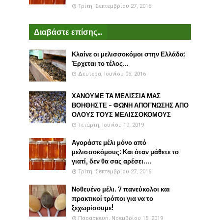
Τρίτη, Σεπτεμβρίου 27, 2016
Διαβάστε επίσης...
Κλαίνε οι μελισσοκόμοι στην Ελλάδα:
Έρχεται το τέλος...
Δευτέρα, Ιουνίου 06, 2016
ΧΑΝΟΥΜΕ ΤΑ ΜΕΛΙΣΣΙΑ ΜΑΣ
ΒΟΗΘΗΣΤΕ - ΦΩΝΗ ΑΠΟΓΝΩΣΗΣ ΑΠΟ
ΟΛΟΥΣ ΤΟΥΣ ΜΕΛΙΣΣΟΚΟΜΟΥΣ
Τετάρτη, Ιουνίου 19, 2019
Αγοράστε μέλι μόνο από
μελισσοκόμους: Και όταν μάθετε το
γιατί, δεν θα σας αρέσει....
Τρίτη, Σεπτεμβρίου 27, 2016
Νοθευένο μέλι. 7 πανεύκολοι και
πρακτικοί τρόποι για να το
ξεχωρίσουμε!
Παρασκευή, Νοεμβρίου 15, 2019