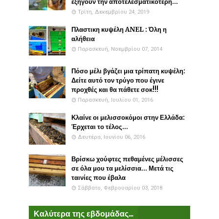
εξηγούν την αποτελεσματικότερη...
Τρίτη, Δεκεμβρίου 24, 2019
Πλαστικη κυψέλη ANEL : Όλη η
αλήθεια
Παρασκευή, Νοεμβρίου 07, 2014
Πόσο μέλι βγάζει μια τρίπατη κυψέλη:
Δείτε αυτό τον τρύγο που έγινε
προχθές και θα πάθετε σοκ!!!
Παρασκευή, Ιουλίου 01, 2016
Κλαίνε οι μελισσοκόμοι στην Ελλάδα:
Έρχεται το τέλος...
Δευτέρα, Ιουνίου 06, 2016
Βρίσκω χούφτες πεθαμένες μέλισσες
σε όλα μου τα μελίσσια... Μετά τις
ταινίες που έβαλα
Σάββατο, Φεβρουαρίου 03, 2018
Καλύτερα της εβδομάδας...