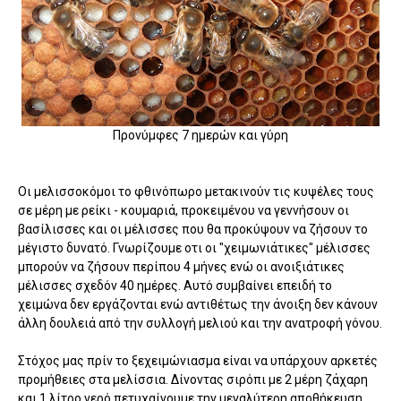
Προνύμφες 7 ημερών και γύρη
Οι μελισσοκόμοι το φθινόπωρο μετακινούν τις κυψέλες τους
σε μέρη με ρείκι - κουμαριά, προκειμένου να γεννήσουν οι
βασίλισσες και οι μέλισσες που θα προκύψουν να ζήσουν το
μέγιστο δυνατό. Γνωρίζουμε οτι οι "χειμωνιάτικες" μέλισσες
μπορούν να ζήσουν περίπου 4 μήνες ενώ οι ανοιξιάτικες
μέλισσες σχεδόν 40 ημέρες. Αυτό συμβαίνει επειδή το
χειμώνα δεν εργάζονται ενώ αντιθέτως την άνοιξη δεν κάνουν
άλλη δουλειά από την συλλογή μελιού και την ανατροφή γόνου.
Στόχος μας πρίν το ξεχειμώνιασμα είναι να υπάρχουν αρκετές
προμήθειες στα μελίσσια. Δίνοντας σιρόπι με 2 μέρη ζάχαρη
και 1 λίτρο νερό πετυχαίνουμε την μεγαλύτερη αποθήκευση