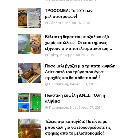
ΤΡΟΦΟΜΕΛ: Το top των
μελισσοτροφών!
Σάββατο, Μαΐου 16, 2015
Βέλτιστη θεραπεία με οξαλικό οξύ
χωρίς απώλειες. Οι επιστήμονες
εξηγούν την αποτελεσματικότερη...
Τρίτη, Δεκεμβρίου 24, 2019
Πόσο μέλι βγάζει μια τρίπατη κυψέλη:
Δείτε αυτό τον τρύγο που έγινε
προχθές και θα πάθετε σοκ!!!
Παρασκευή, Ιουλίου 01, 2016
Πλαστικη κυψέλη ANEL : Όλη η
αλήθεια
Παρασκευή, Νοεμβρίου 07, 2014
Τέλεια σφηκοπαγίδα: Πατέντα με
μπουκάλι για να εξολοθρεύσετε τις
σφήκες από το μελισσοκομείο!