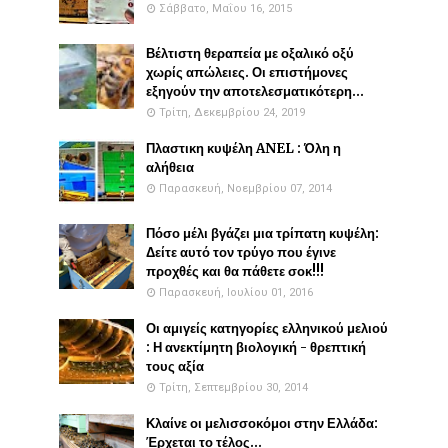
Σάββατο, Μαΐου 16, 2015
Βέλτιστη θεραπεία με οξαλικό οξύ
χωρίς απώλειες. Οι επιστήμονες
εξηγούν την αποτελεσματικότερη...
Τρίτη, Δεκεμβρίου 24, 2019
Πλαστικη κυψέλη ANEL : Όλη η
αλήθεια
Παρασκευή, Νοεμβρίου 07, 2014
Πόσο μέλι βγάζει μια τρίπατη κυψέλη:
Δείτε αυτό τον τρύγο που έγινε
προχθές και θα πάθετε σοκ!!!
Παρασκευή, Ιουλίου 01, 2016
Οι αμιγείς κατηγορίες ελληνικού μελιού
: Η ανεκτίμητη βιολογική - θρεπτική
τους αξία
Τρίτη, Σεπτεμβρίου 30, 2014
Κλαίνε οι μελισσοκόμοι στην Ελλάδα:
Έρχεται το τέλος...