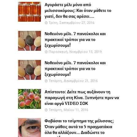
Αγοράστε μέλι μόνο από
μελισσοκόμους: Και όταν μάθετε το
γιατί, δεν θα σας αρέσει....
Τρίτη, Σεπτεμβρίου 27, 2016
Νοθευένο μέλι. 7 πανεύκολοι και
πρακτικοί τρόποι για να το
ξεχωρίσουμε!
Παρασκευή, Νοεμβρίου 15, 2019
Νοθευένο μέλι. 7 πανεύκολοι και
πρακτικοί τρόποι για να το
ξεχωρίσουμε!
Τετάρτη, Δεκεμβρίου 21, 2016
Απίστευτο: Δείτε πως αυξάνουν τη
παραγωγή στη Κίνα. Ξυπνήστε πριν να
είναι αργά VIDEO ΣΟΚ
Τετάρτη, Μαΐου 11, 2016
Φοβάσαι το τσίμπημα της μέλισσας;
Όταν μάθεις αυτά τα 5 πραγματάκια
όλα θα αλλάξουν... Διαδώστε το