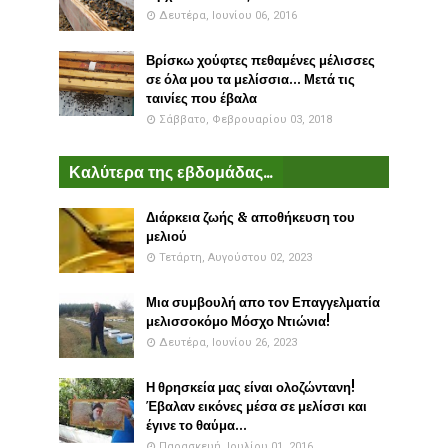
Δευτέρα, Ιουνίου 06, 2016
Βρίσκω χούφτες πεθαμένες μέλισσες
σε όλα μου τα μελίσσια... Μετά τις
ταινίες που έβαλα
Σάββατο, Φεβρουαρίου 03, 2018
Καλύτερα της εβδομάδας...
Διάρκεια ζωής & αποθήκευση του
μελιού
Τετάρτη, Αυγούστου 02, 2023
Μια συμβουλή απο τον Επαγγελματία
μελισσοκόμο Μόσχο Ντιώνια!
Δευτέρα, Ιουνίου 26, 2023
Η θρησκεία μας είναι ολοζώντανη!
Έβαλαν εικόνες μέσα σε μελίσσι και
έγινε το θαύμα...
Παρασκευή, Ιουλίου 01, 2016