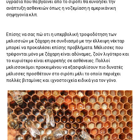
υγρασία που θα βγαίνει απο το σιρόπι θα ευνοήσει την
ανάπτυξη ασθενειών όπως η νοζεμίαση η αμερικάνικη
σηψηγονία κλπ.
Επίσης να σας πώ οτι η υπερβολική τροφοδότηση των
μελισσιών με ζάχαρη σε συνδιασμό με την έλλειψη νέκταρ
μπορεί να προκαλέσει επίσης προβλήματα. Μέλισσες που
τρέφονται μόνο με ζάχαρη είναι αδύναμες, ζούν λιγότερο και
το κυριότερο είναι επιρρεπής σε ασθένειες. Πολλοί
μελισσοκόμοι προκειμένου να εξασφαλίσουν πιο δυνατές
μέλισσες προσθέτουν στο σιρόπι μέλι το οποίο περιέχει
πολλές βιταμίνες και ιχνοστοιχεία ειδικά για τον γόνο.