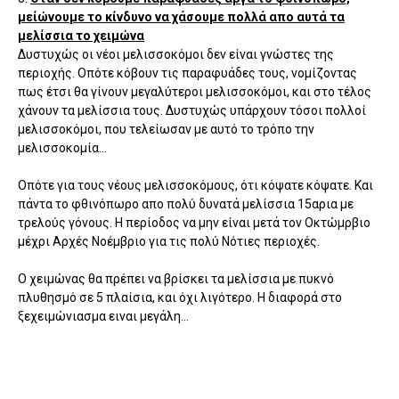
μείώνουμε το κίνδυνο να χάσουμε πολλά απο αυτά τα
μελίσσια το χειμώνα
Δυστυχώς οι νέοι μελισσοκόμοι δεν είναι γνώστες της
περιοχής. Οπότε κόβουν τις παραφυάδες τους, νομίζοντας
πως έτσι θα γίνουν μεγαλύτεροι μελισσοκόμοι, και στο τέλος
χάνουν τα μελίσσια τους. Δυστυχώς υπάρχουν τόσοι πολλοί
μελισσοκόμοι, που τελείωσαν με αυτό το τρόπο την
μελισσοκομία...
Οπότε για τους νέους μελισσοκόμους, ότι κόψατε κόψατε. Και
πάντα το φθινόπωρο απο πολύ δυνατά μελίσσια 15αρια με
τρελούς γόνους. Η περίοδος να μην είναι μετά τον Οκτώμρβιο
μέχρι Αρχές Νοέμβριο για τις πολύ Νότιες περιοχές.
Ο χειμώνας θα πρέπει να βρίσκει τα μελίσσια με πυκνό
πλυθησμό σε 5 πλαίσια, και όχι λιγότερο. Η διαφορά στο
ξεχειμώνιασμα ειναι μεγάλη...