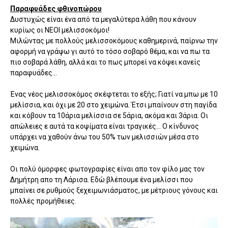
Παραφυάδες φθινοπώρου
Δυστυχώς είναι ένα από τα μεγαλύτερα λάθη που κάνουν
κυρίως οι ΝΕΟΙ μελισσοκόμοι!
Μιλώντας με πολλούς μελισσοκόμους καθημερινά, παίρνω την
αφορμή να γράψω γι αυτό το τόσο σοβαρό θέμα, και να πω τα
πιο σοβαρά λάθη, αλλά και το πως μπορεί να κόψει κανείς
παραφυάδες...
Ένας νέος μελισσοκόμος σκέφτεται το εξής; Γιατί να μπω με 10
μελίσσια, και όχι με 20 στο χειμώνα. Έτσι μπαίνουν στη παγίδα
και κόβουν τα 10άρια μελίσσια σε 5άρια, ακόμα και 3άρια. Οι
απώλειες ε αυτά τα κοψίματα είναι τραγικές... Ο κίνδυνος
υπάρχει να χαθούν άνω του 50% των μελισσιών μέσα στο
χειμώνα.
Οι πολύ όμορφες φωτογραφίες είναι απο τον φίλο μας τον
Δημήτρη απο τη Λάρισα. Εδώ βλέπουμε ένα μελίσσι που
μπαίνει σε ρυθμούς ξεχειμωνιάσματος, με μέτριους γόνους και
πολλές προμήθειες.