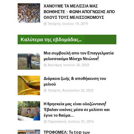
ΧΑΝΟΥΜΕ ΤΑ ΜΕΛΙΣΣΙΑ ΜΑΣ
ΒΟΗΘΗΣΤΕ - ΦΩΝΗ ΑΠΟΓΝΩΣΗΣ ΑΠΟ
ΟΛΟΥΣ ΤΟΥΣ ΜΕΛΙΣΣΟΚΟΜΟΥΣ
Τετάρτη, Ιουνίου 19, 2019
Καλύτερα της εβδομάδας...
Μια συμβουλή απο τον Επαγγελματία
μελισσοκόμο Μόσχο Ντιώνια!
Δευτέρα, Ιουνίου 26, 2023
Διάρκεια ζωής & αποθήκευση του
μελιού
Τετάρτη, Αυγούστου 02, 2023
Η θρησκεία μας είναι ολοζώντανη!
Έβαλαν εικόνες μέσα σε μελίσσι και
έγινε το θαύμα...
Παρασκευή, Ιουλίου 01, 2016
ΤΡΟΦΟΜΕΛ: Το top των