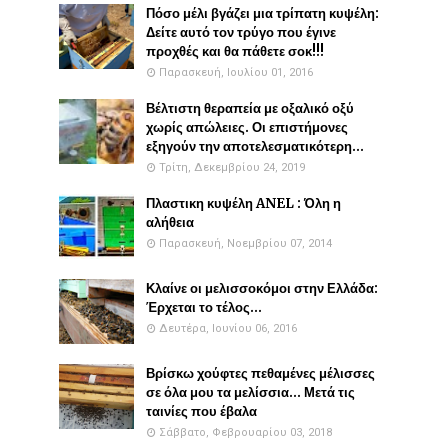
Πόσο μέλι βγάζει μια τρίπατη κυψέλη:
Δείτε αυτό τον τρύγο που έγινε
προχθές και θα πάθετε σοκ!!!
Παρασκευή, Ιουλίου 01, 2016
Βέλτιστη θεραπεία με οξαλικό οξύ
χωρίς απώλειες. Οι επιστήμονες
εξηγούν την αποτελεσματικότερη...
Τρίτη, Δεκεμβρίου 24, 2019
Πλαστικη κυψέλη ANEL : Όλη η
αλήθεια
Παρασκευή, Νοεμβρίου 07, 2014
Κλαίνε οι μελισσοκόμοι στην Ελλάδα:
Έρχεται το τέλος...
Δευτέρα, Ιουνίου 06, 2016
Βρίσκω χούφτες πεθαμένες μέλισσες
σε όλα μου τα μελίσσια... Μετά τις
ταινίες που έβαλα
Σάββατο, Φεβρουαρίου 03, 2018