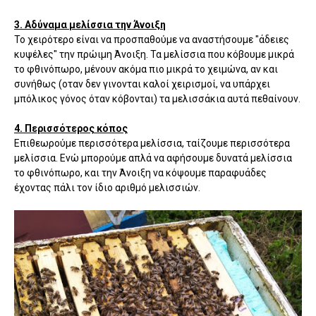
3. Αδύναμα μελίσσια την Άνοιξη
Το χειρότερο είναι να προσπαθούμε να αναστήσουμε "άδειες
κυψέλες" την πρώιμη Άνοιξη. Τα μελίσσια που κόβουμε μικρά
το φθινόπωρο, μένουν ακόμα πιο μικρά το χειμώνα, αν και
συνήθως (οταν δεν γινονται καλοί χειρισμοί, να υπάρχει
μπόλικος γόνος όταν κόβονται) τα μελισσάκια αυτά πεθαίνουν.
4. Περισσότερος κόπος
Επιθεωρούμε περισσότερα μελίσσια, ταίζουμε περισσότερα
μελίσσια. Ενώ μπορούμε απλά να αφήσουμε δυνατά μελίσσια
το φθινόπωρο, και την Άνοιξη να κόψουμε παραφυάδες
έχοντας πάλι τον ίδιο αριθμό μελισσιών.