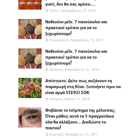
γιατί, δεν θα σας αρέσει....
Τρίτη, Σεπτεμβρίου 27, 2016
Νοθευένο μέλι. 7 πανεύκολοι και
πρακτικοί τρόποι για να το
ξεχωρίσουμε!
Παρασκευή, Νοεμβρίου 15, 2019
Νοθευένο μέλι. 7 πανεύκολοι και
πρακτικοί τρόποι για να το
ξεχωρίσουμε!
Τετάρτη, Δεκεμβρίου 21, 2016
Απίστευτο: Δείτε πως αυξάνουν τη
παραγωγή στη Κίνα. Ξυπνήστε πριν να
είναι αργά VIDEO ΣΟΚ
Τετάρτη, Μαΐου 11, 2016
Φοβάσαι το τσίμπημα της μέλισσας;
Όταν μάθεις αυτά τα 5 πραγματάκια
όλα θα αλλάξουν... Διαδώστε το
παντού!
Κυριακή, Νοεμβρίου 12, 2017