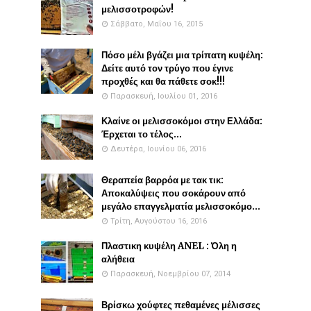
μελισσοτροφών!
Σάββατο, Μαΐου 16, 2015
Πόσο μέλι βγάζει μια τρίπατη κυψέλη:
Δείτε αυτό τον τρύγο που έγινε
προχθές και θα πάθετε σοκ!!!
Παρασκευή, Ιουλίου 01, 2016
Κλαίνε οι μελισσοκόμοι στην Ελλάδα:
Έρχεται το τέλος...
Δευτέρα, Ιουνίου 06, 2016
Θεραπεία βαρρόα με τακ τικ:
Αποκαλύψεις που σοκάρουν από
μεγάλο επαγγελματία μελισσοκόμο...
Τρίτη, Αυγούστου 16, 2016
Πλαστικη κυψέλη ANEL : Όλη η
αλήθεια
Παρασκευή, Νοεμβρίου 07, 2014
Βρίσκω χούφτες πεθαμένες μέλισσες