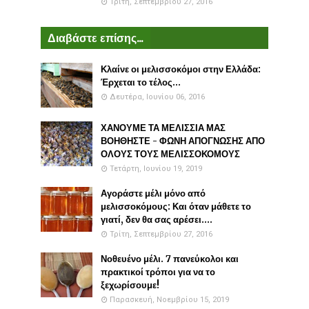
Τρίτη, Σεπτεμβρίου 27, 2016
Διαβάστε επίσης...
Κλαίνε οι μελισσοκόμοι στην Ελλάδα:
Έρχεται το τέλος...
Δευτέρα, Ιουνίου 06, 2016
ΧΑΝΟΥΜΕ ΤΑ ΜΕΛΙΣΣΙΑ ΜΑΣ
ΒΟΗΘΗΣΤΕ - ΦΩΝΗ ΑΠΟΓΝΩΣΗΣ ΑΠΟ
ΟΛΟΥΣ ΤΟΥΣ ΜΕΛΙΣΣΟΚΟΜΟΥΣ
Τετάρτη, Ιουνίου 19, 2019
Αγοράστε μέλι μόνο από
μελισσοκόμους: Και όταν μάθετε το
γιατί, δεν θα σας αρέσει....
Τρίτη, Σεπτεμβρίου 27, 2016
Νοθευένο μέλι. 7 πανεύκολοι και
πρακτικοί τρόποι για να το
ξεχωρίσουμε!
Παρασκευή, Νοεμβρίου 15, 2019