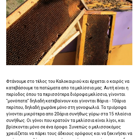
Φτάνουμε στο τέλος του Καλοκαιριού και έρχεται ο καιρός να
κατεβάσουμε τα πατώματα απο τα μελίσσια μας. Αυτή είναι η
περίοδος όπου τα περισσότερα διόροφα μελίσσια, γίνονται
"μονόπατα" δηλαδή κατεβαίνουν και γίνονται 8άρια - 10άρια
περίπου, δηλαδή χωράνε μόνο στη γονοφωλιά. Τα τριόροφα
γίνονται μικρότερα απο 20άρια συνήθως γύρω στα 15 πλαίσια
συνήθως. Οι γόνοι που κρατούν τα μελίσσια είναι λίγοι, και
βρίσκονται μόνο σε ένα όροφο. Συνεπώς ο μελισσοκόμος
χρειάζεται να πάρει τους άδειους ορόφους και να ξεκινήσει να