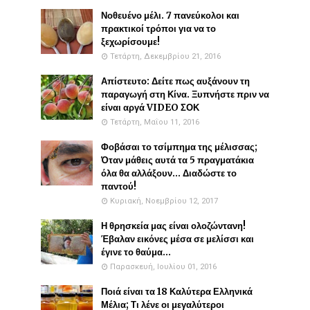
Νοθευένο μέλι. 7 πανεύκολοι και
πρακτικοί τρόποι για να το
ξεχωρίσουμε!
Τετάρτη, Δεκεμβρίου 21, 2016
Απίστευτο: Δείτε πως αυξάνουν τη
παραγωγή στη Κίνα. Ξυπνήστε πριν να
είναι αργά VIDEO ΣΟΚ
Τετάρτη, Μαΐου 11, 2016
Φοβάσαι το τσίμπημα της μέλισσας;
Όταν μάθεις αυτά τα 5 πραγματάκια
όλα θα αλλάξουν... Διαδώστε το
παντού!
Κυριακή, Νοεμβρίου 12, 2017
Η θρησκεία μας είναι ολοζώντανη!
Έβαλαν εικόνες μέσα σε μελίσσι και
έγινε το θαύμα...
Παρασκευή, Ιουλίου 01, 2016
Ποιά είναι τα 18 Καλύτερα Ελληνικά
Μέλια; Τι λένε οι μεγαλύτεροι