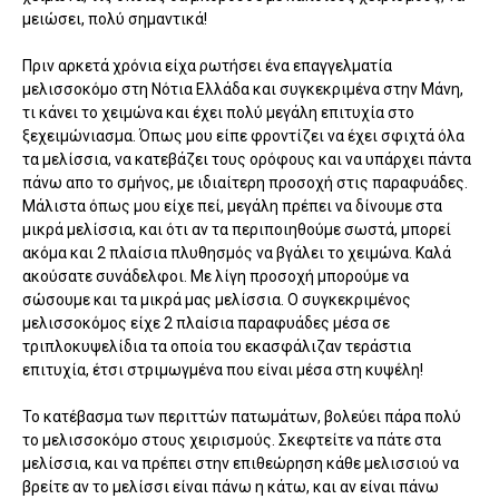
μειώσει, πολύ σημαντικά!
Πριν αρκετά χρόνια είχα ρωτήσει ένα επαγγελματία
μελισσοκόμο στη Νότια Ελλάδα και συγκεκριμένα στην Μάνη,
τι κάνει το χειμώνα και έχει πολύ μεγάλη επιτυχία στο
ξεχειμώνιασμα. Όπως μου είπε φροντίζει να έχει σφιχτά όλα
τα μελίσσια, να κατεβάζει τους ορόφους και να υπάρχει πάντα
πάνω απο το σμήνος, με ιδιαίτερη προσοχή στις παραφυάδες.
Μάλιστα όπως μου είχε πεί, μεγάλη πρέπει να δίνουμε στα
μικρά μελίσσια, και ότι αν τα περιποιηθούμε σωστά, μπορεί
ακόμα και 2 πλαίσια πλυθησμός να βγάλει το χειμώνα. Καλά
ακούσατε συνάδελφοι. Με λίγη προσοχή μπορούμε να
σώσουμε και τα μικρά μας μελίσσια. Ο συγκεκριμένος
μελισσοκόμος είχε 2 πλαίσια παραφυάδες μέσα σε
τριπλοκυψελίδια τα οποία του εκασφάλιζαν τεράστια
επιτυχία, έτσι στριμωγμένα που είναι μέσα στη κυψέλη!
Το κατέβασμα των περιττών πατωμάτων, βολεύει πάρα πολύ
το μελισσοκόμο στους χειρισμούς. Σκεφτείτε να πάτε στα
μελίσσια, και να πρέπει στην επιθεώρηση κάθε μελισσιού να
βρείτε αν το μελίσσι είναι πάνω η κάτω, και αν είναι πάνω