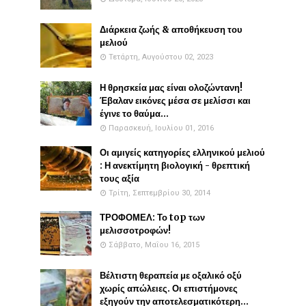
Διάρκεια ζωής & αποθήκευση του
μελιού
Τετάρτη, Αυγούστου 02, 2023
Η θρησκεία μας είναι ολοζώντανη!
Έβαλαν εικόνες μέσα σε μελίσσι και
έγινε το θαύμα...
Παρασκευή, Ιουλίου 01, 2016
Οι αμιγείς κατηγορίες ελληνικού μελιού
: Η ανεκτίμητη βιολογική - θρεπτική
τους αξία
Τρίτη, Σεπτεμβρίου 30, 2014
ΤΡΟΦΟΜΕΛ: Το top των
μελισσοτροφών!
Σάββατο, Μαΐου 16, 2015
Βέλτιστη θεραπεία με οξαλικό οξύ
χωρίς απώλειες. Οι επιστήμονες
εξηγούν την αποτελεσματικότερη...