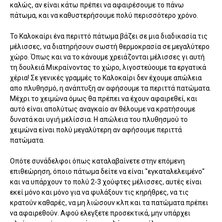
καλώς, αν είναι κάτω πρέπει να αφαιρέσουμε το πάνω
πάτωμα, και να καθυστερήσουμε πολύ περισσότερο χρόνο.
Το Καλοκαίρι ένα περιττό πάτωμα βάζει σε μια διαδικασία τις
μέλισσες, να διατηρήσουν σωστή θερμοκρασία σε μεγαλύτερο
χώρο. Όπως και να το κάνουμε χρειάζονται μέλισσες γι αυτή
τη δουλειά Μικραίνοντας το χώρο, λιγοστεύουμε τα εργατικά
χέρια! Σε γενικές γραμμές το Καλοκαίρι δεν έχουμε απώλεια
απο πλυθησμό, η ανάπτυξη αν αφήσουμε τα περιττά πατώματα.
Μέχρι το χειμώνα όμως θα πρέπει να έχουν αφαιρεθεί, και
αυτό είναι απολύτως αναγκαίο αν θέλουμε να κρατήσουμε
δυνατά και υγιή μελίσσια. Η απώλεια του πλυθησμού το
χειμώνα είναι πολύ μεγαλύτερη αν αφήσουμε περιττά
πατώματα.
Οπότε συνάδελφοι όπως καταλαβαίνετε στην επόμενη
επιθεώρηση, όποιο πάτωμα δείτε να είναι "εγκαταλελειμένο"
και να υπάρχουν το πολύ 2-3 χούφτες μέλισσες, αυτές είναι
εκεί μόνο και μόνο για να φυλάξουν τις κηρήθρες, να τις
κρατούν καθαρές, να μη λιώσουν κλπ και τα πατώματα πρέπει
να αφαιρεθούν. Αφού ελεγξετε προσεκτικά, μην υπάρχει