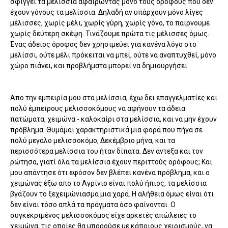
σφίγγει τα μελίσσια αφαιρώντας μόνο τους ορόφους που δεν
έχουν γόνους τα μελίσσια. Δηλαδή αν υπάρχουν μόνο λίγες
μέλισσες, χωρίς μέλι, χωρίς γύρη, χωρίς γόνο, το παίρνουμε
χωρίς δεύτερη σκέψη. Τινάζουμε πρώτα τις μέλισσες όμως.
Ένας άδειος όροφος δεν χρησιμεύει για κανένα λόγο στο
μελίσσι, ούτε μέλι πρόκειται να μπεί, ούτε να αναπτυχθεί, μόνο
χώρο πιάνει, και προβλήματα μπορεί να δημιουργήσει.
Απο την εμπειρία μου στα μελίσσια, έχω δει επαγγελματίες και
πολύ έμπειρους μελισσοκόμους να αφήνουν τα άδεια
πατώματα, χειμώνα - καλοκαίρι στα μελίσσια, και να μην έχουν
πρόβλημα. Θυμάμαι χαρακτηριστικά μια φορά που πήγα σε
πολύ μεγάλο μελισσοκόμο, Δεκέμβριο μήνα, και τα
περισσότερα μελίσσια του ήταν δίπατα. Δεν άντεξα και τον
ρώτησα, γιατί όλα τα μελίσσια έχουν περιττούς ορόφους; Και
μου απάντησε ότι εφόσον δεν βλέπει κανένα πρόβλημα, και ο
χειμώνας έξω απο το Αγρίνιο είναι πολύ ήπιος, τα μελίσσια
βγάζουν το ξεχειμώνιασμα μια χαρά. Η αλήθεια όμως είναι ότι
δεν είναι τόσο απλά τα πράγματα όσο φαίνονται. Ο
συγκεκριμένος μελισσοκόμος είχε αρκετές απώλειες το
χειμώνα, τις οποίες θα μπορούσε με κάποιους χειρισμούς, να