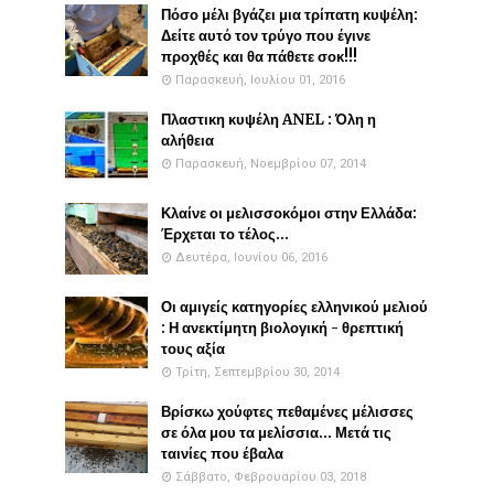
Πόσο μέλι βγάζει μια τρίπατη κυψέλη:
Δείτε αυτό τον τρύγο που έγινε
προχθές και θα πάθετε σοκ!!!
Παρασκευή, Ιουλίου 01, 2016
Πλαστικη κυψέλη ANEL : Όλη η
αλήθεια
Παρασκευή, Νοεμβρίου 07, 2014
Κλαίνε οι μελισσοκόμοι στην Ελλάδα:
Έρχεται το τέλος...
Δευτέρα, Ιουνίου 06, 2016
Οι αμιγείς κατηγορίες ελληνικού μελιού
: Η ανεκτίμητη βιολογική - θρεπτική
τους αξία
Τρίτη, Σεπτεμβρίου 30, 2014
Βρίσκω χούφτες πεθαμένες μέλισσες
σε όλα μου τα μελίσσια... Μετά τις
ταινίες που έβαλα
Σάββατο, Φεβρουαρίου 03, 2018