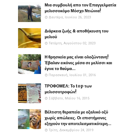
Μια συμβουλή απο τον Επαγγελματία
μελισσοκόμο Μόσχο Ντιώνια!
Δευτέρα, Ιουνίου 26, 2023
Διάρκεια ζωής & αποθήκευση του
μελιού
Τετάρτη, Αυγούστου 02, 2023
Η θρησκεία μας είναι ολοζώντανη!
Έβαλαν εικόνες μέσα σε μελίσσι και
έγινε το θαύμα...
Παρασκευή, Ιουλίου 01, 2016
ΤΡΟΦΟΜΕΛ: Το top των
μελισσοτροφών!
Σάββατο, Μαΐου 16, 2015
Βέλτιστη θεραπεία με οξαλικό οξύ
χωρίς απώλειες. Οι επιστήμονες
εξηγούν την αποτελεσματικότερη...
Τρίτη, Δεκεμβρίου 24, 2019