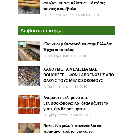
σε όλα μου τα μελίσσια... Μετά τις
ταινίες που έβαλα
Σάββατο, Φεβρουαρίου 03, 2018
Διαβάστε επίσης...
Κλαίνε οι μελισσοκόμοι στην Ελλάδα:
Έρχεται το τέλος...
Δευτέρα, Ιουνίου 06, 2016
ΧΑΝΟΥΜΕ ΤΑ ΜΕΛΙΣΣΙΑ ΜΑΣ
ΒΟΗΘΗΣΤΕ - ΦΩΝΗ ΑΠΟΓΝΩΣΗΣ ΑΠΟ
ΟΛΟΥΣ ΤΟΥΣ ΜΕΛΙΣΣΟΚΟΜΟΥΣ
Τετάρτη, Ιουνίου 19, 2019
Αγοράστε μέλι μόνο από
μελισσοκόμους: Και όταν μάθετε το
γιατί, δεν θα σας αρέσει....
Τρίτη, Σεπτεμβρίου 27, 2016
Νοθευένο μέλι. 7 πανεύκολοι και
πρακτικοί τρόποι για να το