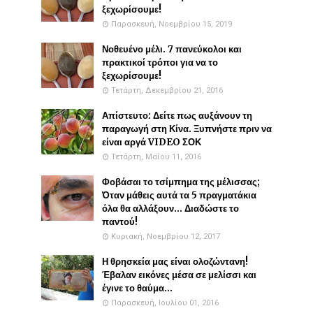
ξεχωρίσουμε!
Παρασκευή, Νοεμβρίου 15, 2019
Νοθευένο μέλι. 7 πανεύκολοι και
πρακτικοί τρόποι για να το
ξεχωρίσουμε!
Τετάρτη, Δεκεμβρίου 21, 2016
Απίστευτο: Δείτε πως αυξάνουν τη
παραγωγή στη Κίνα. Ξυπνήστε πριν να
είναι αργά VIDEO ΣΟΚ
Τετάρτη, Μαΐου 11, 2016
Φοβάσαι το τσίμπημα της μέλισσας;
Όταν μάθεις αυτά τα 5 πραγματάκια
όλα θα αλλάξουν... Διαδώστε το
παντού!
Κυριακή, Νοεμβρίου 12, 2017
Η θρησκεία μας είναι ολοζώντανη!
Έβαλαν εικόνες μέσα σε μελίσσι και
έγινε το θαύμα...
Παρασκευή, Ιουλίου 01, 2016