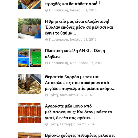
προχθές και θα πάθετε σοκ!!!
Παρασκευή, Ιουλίου 01, 2016
Η θρησκεία μας είναι ολοζώντανη!
Έβαλαν εικόνες μέσα σε μελίσσι και
έγινε το θαύμα...
Παρασκευή, Ιουλίου 01, 2016
Πλαστικη κυψέλη ANEL : Όλη η
αλήθεια
Παρασκευή, Νοεμβρίου 07, 2014
Θεραπεία βαρρόα με τακ τικ:
Αποκαλύψεις που σοκάρουν από
μεγάλο επαγγελματία μελισσοκόμο...
Τρίτη, Αυγούστου 16, 2016
Αγοράστε μέλι μόνο από
μελισσοκόμους: Και όταν μάθετε το
γιατί, δεν θα σας αρέσει....
Τρίτη, Σεπτεμβρίου 27, 2016
Βρίσκω χούφτες πεθαμένες μέλισσες