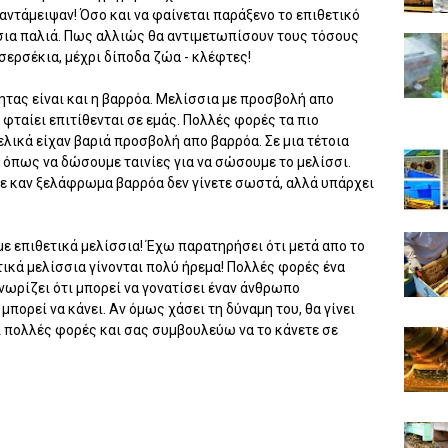
 αντάμειψαν! Όσο και να φαίνεται παράξενο το επιθετικό
ίσσια παλιά. Πως αλλιώς θα αντιμετωπίσουν τους τόσους
σερσέκια, μέχρι δίποδα ζώα - κλέφτες!
ητας είναι και η βαρρόα. Μελίσσια με προσβολή απο
 φταίει επιτίθενται σε εμάς. Πολλές φορές τα πιο
ελικά είχαν βαριά προσβολή απο βαρρόα. Σε μια τέτοια
 όπως να δώσουμε ταινίες για να σώσουμε το μελίσσι.
ε καν ξελάφρωμα βαρρόα δεν γίνετε σωστά, αλλά υπάρχει
ε επιθετικά μελίσσια! Έχω παρατηρήσει ότι μετά απο το
κά μελίσσια γίνονται πολύ ήρεμα! Πολλές φορές ένα
γνωρίζει ότι μπορεί να γονατίσει έναν άνθρωπο
 μπορεί να κάνει. Αν όμως χάσει τη δύναμη του, θα γίνει
ει πολλές φορές και σας συμβουλεύω να το κάνετε σε