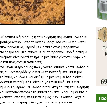
πολύ επιθετικά; Μήπως η επιθεώρηση σε μερικά μελίσσια
 βουίζουν γύρω απο το κεφάλι σας; Όσο και να φαίνεται
ικό φαινόμενο, μερικά μελίσσια όντως μπορούν να
α πιο ήρεμα του μελισσοκομείου το προηγούμενο διάστημα.
όμων, είναι γιατί τα ήρεμα μελίσσια γίνονται ξαφνικά
μα και πως αντιμετωπίζετε;
 το μεγαλύτερο λάθος που γίνονται επιθετικά τα μελίσσια,
ας πω ένα παράδειγμα για να το καταλάβετε. Πάμε μια
λίσσια, και όλα είναι οκ! Όμως μερικά μελίσσια είναι
ύσαμε να πούμε ότι είναι λίγο επιθετικά. Πάμε για
τημα 2-3 ημερών. Τα μελίσσια που στη πρώτη επιθεώρηση
ικά. Πέφτουν απάνω στη μάσκα σαν στούκας! Τα μελίσσια
οχλούνται απο τις επεμβάσεις μας. Δεν θέλουν συνέχεια.
Παρ
χρειάζονται τροφή, δεν χρειάζεται να γίνει και