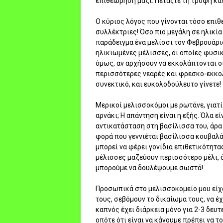
επιθεώρηση μαζί. Πετάξτε τη τροφή κα
Ο κύριος λόγος που γίνονται τόσο επιθε
συλλέκτριες! Όσο πιο μεγάλη σε ηλικία ε
παράδειγμα ένα μελίσσι τον Φεβρουάριο
ηλικιωμένες μέλισσες, οι οποίες φυσικ
όμως, αν αρχήσουν να εκκολάπτονται ο
περισσότερες νεαρές και φρεσκο-εκκολ
συνεκτικό, και ευκολοδούλευτο γίνετε!
Μερικοί μελισσοκόμοι με ρωτάνε, γιατί
αρνάκι; Η απάντηση είναι η εξής. Όλα ε
αντικατάσταση στη βασίλισσα του, άρα 
φορά που γεννιέται βασίλισσα κουβαλάε
μπορεί να φέρει γονίδια επιθετικότητας
μέλισσες μαζεύουν περισσότερο μέλι, 
μπορούμε να δουλέψουμε σωστά!
Προσωπικά στο μελισσοκομείο μου είχα
τους, σεβόμουν το δικαίωμα τους, να έχ
καπνός έχει διάρκεια μόνο για 2-3 δευτ
οπότε ότι είναι να κάνουμε πρέπει να 