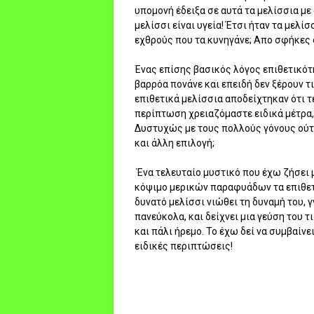
υπομονή έδειξα σε αυτά τα μελίσσια με
μελίσσι είναι υγεία! Έτσι ήταν τα μελ
εχθρούς που τα κυνηγάνε; Απο σφήκες 
Ένας επίσης βασικός λόγος επιθετικότ
βαρρόα πονάνε και επειδή δεν ξέρουν τι
επιθετικά μελίσσια αποδείχτηκαν ότι τ
περίπτωση χρειαζόμαστε ειδικά μέτρα,
Δυστυχώς με τους πολλούς γόνους ούτ
και άλλη επιλογή;
Ένα τελευταίο μυστικό που έχω ζήσει μ
κόψιμο μερικών παραφυάδων τα επιθετι
δυνατό μελίσσι νιώθει τη δυναμή του, 
πανεύκολα, και δείχνει μια γεύση του τι
και πάλι ήρεμο. Το έχω δεί να συμβαίν
ειδικές περιπτώσεις!