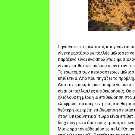
Πηγαίνετε στα μελίσσια, και γίνονται 
γίνετε μαρτύριο με πολλές μέλισσες να
παράξενο είναι ένα απολύτως φυσιολογ
γίνουν επιθετικά, ακόμα και αν ηταν τ
Το ερώτημα των περισσότερων μελισσοκ
επιθετικά. Απο που πηγάζει το πρόβλη
Απο την εμπειρία μου, μπορώ να πω ότι
είναι οι πολλαπλές επιθεωρήσεις. Θα σ
ηλιόλουστη μέρα για επιθεώρηση στα με
ελαφρώς πιο υπερκινητικά, και θα μπορο
δεύτερη και τρίτη επιθεώρηση σε διάσ
ήταν "υπερκινητικά" τώρα είναι επιθετ
δείχνουν με το δικό τους τρόπο, ότι εν
Μια φορά την εβδομάδα το πολύ! Και αν 