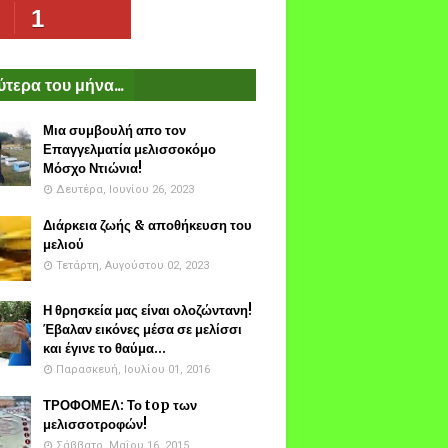
1
τερα του μήνα...
Μια συμβουλή απο τον
Επαγγελματία μελισσοκόμο
Μόσχο Ντιώνια!
Δευτέρα, Ιουνίου 26, 2023
Διάρκεια ζωής & αποθήκευση του
μελιού
Τετάρτη, Αυγούστου 02, 2023
Η θρησκεία μας είναι ολοζώντανη!
Έβαλαν εικόνες μέσα σε μελίσσι
και έγινε το θαύμα...
Παρασκευή, Ιουλίου 01, 2016
ΤΡΟΦΟΜΕΛ: Το top των
μελισσοτροφών!
Σάββατο, Μαΐου 16, 2015