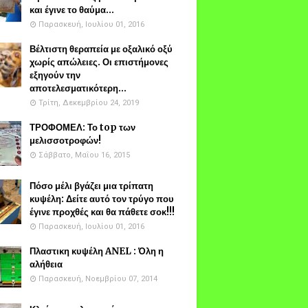
και έγινε το θαύμα...
Παρασκευή, Ιουλίου 01, 2016
Βέλτιστη θεραπεία με οξαλικό οξύ
χωρίς απώλειες. Οι επιστήμονες
εξηγούν την
αποτελεσματικότερη...
Τρίτη, Δεκεμβρίου 24, 2019
ΤΡΟΦΟΜΕΛ: Το top των
μελισσοτροφών!
Σάββατο, Μαΐου 16, 2015
Πόσο μέλι βγάζει μια τρίπατη
κυψέλη: Δείτε αυτό τον τρύγο που
έγινε προχθές και θα πάθετε σοκ!!!
Παρασκευή, Ιουλίου 01, 2016
Πλαστικη κυψέλη ANEL : Όλη η
αλήθεια
Παρασκευή, Νοεμβρίου 07, 2014