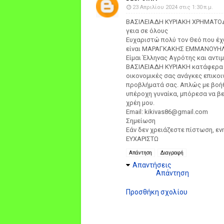
23 Απριλίου 2024 στις 1:30 π.μ.
ΒΑΣΙΛΕΙΑΔΗ ΚΥΡΙΑΚΗ ΧΡΗΜΑΤ
γεια σε όλους
Ευχαριστώ πολύ τον Θεό που έχ
είναι ΜΑΡΑΓΚΑΚΗΣ ΕΜΜΑΝΟΥΗ
Είμαι Έλληνας Αγρότης και αντ
ΒΑΣΙΛΕΙΑΔΗ ΚΥΡΙΑΚΗ κατάφερα ν
οικονομικές σας ανάγκες επικοι
προβλήματά σας. Απλώς με βοήθη
υπέροχη γυναίκα, μπόρεσα να β
χρέη μου.
Email: kikivas86@gmail.com
Σημείωση
Εάν δεν χρειάζεστε πίστωση, ε
ΕΥΧΑΡΙΣΤΩ
Απάντηση
Διαγραφή
Απαντήσεις
Απάντηση
Προσθήκη σχολίου