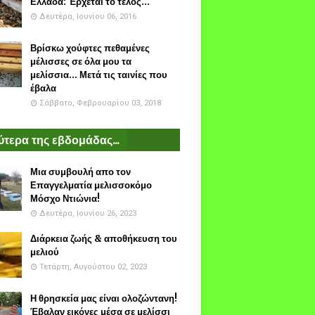
Ελλάδα: Έρχεται το τέλος...
Δευτέρα, Ιουνίου 06, 2016
Βρίσκω χούφτες πεθαμένες
μέλισσες σε όλα μου τα
μελίσσια... Μετά τις ταινίες που
έβαλα
Σάββατο, Φεβρουαρίου 03, 2018
τερα της εβδομάδας...
Μια συμβουλή απο τον
Επαγγελματία μελισσοκόμο
Μόσχο Ντιώνια!
Δευτέρα, Ιουνίου 26, 2023
Διάρκεια ζωής & αποθήκευση του
μελιού
Τετάρτη, Αυγούστου 02, 2023
Η θρησκεία μας είναι ολοζώντανη!
Έβαλαν εικόνες μέσα σε μελίσσι