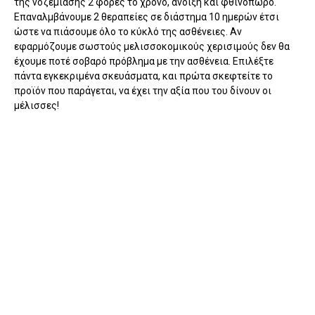
της νοζεμίασης 2 φορές το χρόνο, άνοιξη και φθινόπωρο.
Επαναλμβάνουμε 2 θεραπείες σε διάστημα 10 ημερών έτσι
ώστε να πιάσουμε όλο το κύκλό της ασθένειες. Αν
εφαρμόζουμε σωστούς μελισσοκομικούς χερισιμούς δεν θα
έχουμε ποτέ σοβαρό πρόβλημα με την ασθένεια. Επιλέξτε
πάντα εγκεκριμένα σκευάσματα, και πρώτα σκεφτείτε το
προϊόν που παράγεται, να έχει την αξία που του δίνουν οι
μέλισσες!