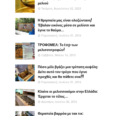
μελιού
Τετάρτη, Αυγούστου 02, 2023
Η θρησκεία μας είναι ολοζώντανη!
Έβαλαν εικόνες μέσα σε μελίσσι και
έγινε το θαύμα...
Παρασκευή, Ιουλίου 01, 2016
ΤΡΟΦΟΜΕΛ: Το top των
μελισσοτροφών!
Σάββατο, Μαΐου 16, 2015
Πόσο μέλι βγάζει μια τρίπατη κυψέλη:
Δείτε αυτό τον τρύγο που έγινε
προχθές και θα πάθετε σοκ!!!
Παρασκευή, Ιουλίου 01, 2016
Κλαίνε οι μελισσοκόμοι στην Ελλάδα:
Έρχεται το τέλος...
Δευτέρα, Ιουνίου 06, 2016
Θεραπεία βαρρόα με τακ τικ: