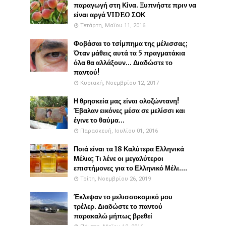
παραγωγή στη Κίνα. Ξυπνήστε πριν να
είναι αργά VIDEO ΣΟΚ
Τετάρτη, Μαΐου 11, 2016
Φοβάσαι το τσίμπημα της μέλισσας;
Όταν μάθεις αυτά τα 5 πραγματάκια
όλα θα αλλάξουν... Διαδώστε το
παντού!
Κυριακή, Νοεμβρίου 12, 2017
Η θρησκεία μας είναι ολοζώντανη!
Έβαλαν εικόνες μέσα σε μελίσσι και
έγινε το θαύμα...
Παρασκευή, Ιουλίου 01, 2016
Ποιά είναι τα 18 Καλύτερα Ελληνικά
Μέλια; Τι λένε οι μεγαλύτεροι
επιστήμονες για το Ελληνικό Μέλι....
Τρίτη, Νοεμβρίου 26, 2019
Έκλεψαν το μελισσοκομικό μου
τρέλερ. Διαδώστε το παντού
παρακαλώ μήπως βρεθεί