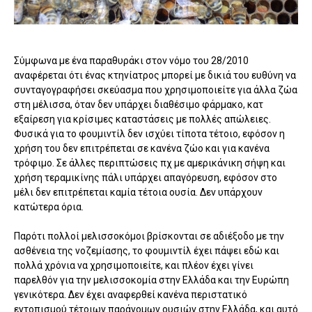
Σύμφωνα με ένα παραθυράκι στον νόμο του 28/2010
αναφέρεται ότι ένας κτηνίατρος μπορεί με δικιά του ευθύνη να
συνταγογραφήσει σκεύασμα που χρησιμοποιείτε για άλλα ζώα
στη μέλισσα, όταν δεν υπάρχει διαθέσιμο φάρμακο, κατ
εξαίρεση για κρίσιμες καταστάσεις με πολλές απώλειες.
Φυσικά για το φουμιντίλ δεν ισχύει τίποτα τέτοιο, εφόσον η
χρήση του δεν επιτρέπεται σε κανένα ζώο και για κανένα
τρόφιμο. Σε άλλες περιπτώσεις πχ με αμερικάνικη σήψη και
χρήση τεραμικίνης πάλι υπάρχει απαγόρευση, εφόσον στο
μέλι δεν επιτρέπεται καμία τέτοια ουσία. Δεν υπάρχουν
κατώτερα όρια.
Παρότι πολλοί μελισσοκόμοι βρίσκονται σε αδιέξοδο με την
ασθένεια της νοζεμίασης, το φουμιντίλ έχει πάψει εδώ και
πολλά χρόνια να χρησιμοποιείτε, και πλέον έχει γίνει
παρελθόν για την μελισσοκομία στην Ελλάδα και την Ευρώπη
γενικότερα. Δεν έχει αναφερθεί κανένα περιστατικό
εντοπισμού τέτοιων παράνομων ουσιών στην Ελλάδα, και αυτό