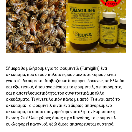
Σήμερα θα μιλήσουμε για το φουμιντίλ (Fumigilin) ένα
σκεύασμα, που στους παλαιότερους μελισσοκόμους είναι
γνωστό. Ακούμε και διαβάζουμε διάφορες έρευνες, σε Ελλάδα
και εξωτερικό, όπου αναφέρεται το φουμιντίλ, σε πειράματα,
και η αποτελεσματικότητα του συγκτριτικά με άλλα
σκευάσματα. Τι γίνετε λοιπόν πάνω με αυτό; Τι είναι αυτό το
σκεύασμα; Το φουμιντίλ είναι ένα άκρως απαγορευμένο
σκεύασμα, το οποίο απαγορεύτηκε σε όλη την Ευρωπαϊκή
Ένωση. Σε άλλες χώρες όπως πχ ο Καναδάς, το φουμιντίλ
κυκλοφορεί κανονικά, εδώ όμως απαγορεύεται αυστηρά.