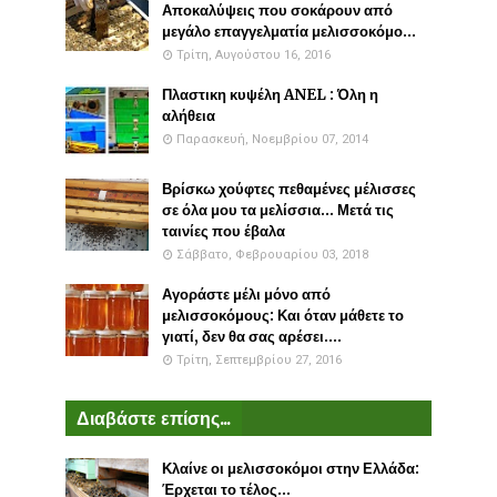
Αποκαλύψεις που σοκάρουν από
μεγάλο επαγγελματία μελισσοκόμο...
Τρίτη, Αυγούστου 16, 2016
Πλαστικη κυψέλη ANEL : Όλη η
αλήθεια
Παρασκευή, Νοεμβρίου 07, 2014
Βρίσκω χούφτες πεθαμένες μέλισσες
σε όλα μου τα μελίσσια... Μετά τις
ταινίες που έβαλα
Σάββατο, Φεβρουαρίου 03, 2018
Αγοράστε μέλι μόνο από
μελισσοκόμους: Και όταν μάθετε το
γιατί, δεν θα σας αρέσει....
Τρίτη, Σεπτεμβρίου 27, 2016
Διαβάστε επίσης...
Κλαίνε οι μελισσοκόμοι στην Ελλάδα:
Έρχεται το τέλος...