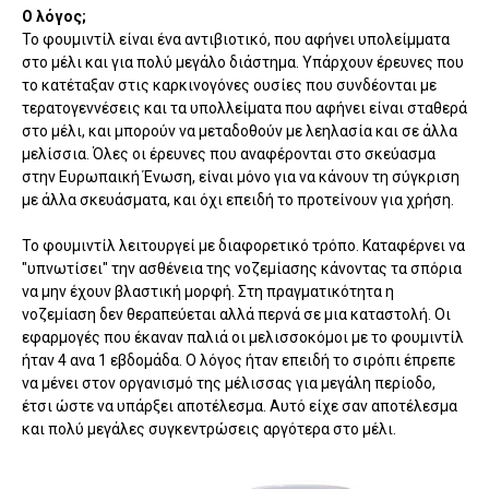
Ο λόγος;
Το φουμιντίλ είναι ένα αντιβιοτικό, που αφήνει υπολείμματα
στο μέλι και για πολύ μεγάλο διάστημα. Υπάρχουν έρευνες που
το κατέταξαν στις καρκινογόνες ουσίες που συνδέονται με
τερατογεννέσεις και τα υπολλείματα που αφήνει είναι σταθερά
στο μέλι, και μπορούν να μεταδοθούν με λεηλασία και σε άλλα
μελίσσια. Όλες οι έρευνες που αναφέρονται στο σκεύασμα
στην Ευρωπαική Ένωση, είναι μόνο για να κάνουν τη σύγκριση
με άλλα σκευάσματα, και όχι επειδή το προτείνουν για χρήση.
Το φουμιντίλ λειτουργεί με διαφορετικό τρόπο. Καταφέρνει να
"υπνωτίσει" την ασθένεια της νοζεμίασης κάνοντας τα σπόρια
να μην έχουν βλαστική μορφή. Στη πραγματικότητα η
νοζεμίαση δεν θεραπεύεται αλλά περνά σε μια καταστολή. Οι
εφαρμογές που έκαναν παλιά οι μελισσοκόμοι με το φουμιντίλ
ήταν 4 ανα 1 εβδομάδα. Ο λόγος ήταν επειδή το σιρόπι έπρεπε
να μένει στον οργανισμό της μέλισσας για μεγάλη περίοδο,
έτσι ώστε να υπάρξει αποτέλεσμα. Αυτό είχε σαν αποτέλεσμα
και πολύ μεγάλες συγκεντρώσεις αργότερα στο μέλι.