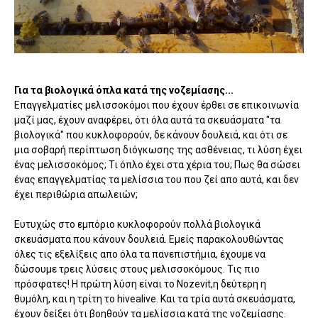
Για τα βιολογικά όπλα κατά της νοζεμίασης...
Επαγγελματίες μελισσοκόμοι που έχουν έρθει σε επικοινωνία
μαζί μας, έχουν αναφέρει, ότι όλα αυτά τα σκευάσματα "τα
βιολογικά" που κυκλοφορούν, δε κάνουν δουλειά, και ότι σε
μια σοβαρή περίπτωση διόγκωσης της ασθένειας, τι λύση έχει
ένας μελισσοκόμος; Τι όπλο έχει στα χέρια του; Πως θα σώσει
ένας επαγγελματίας τα μελίσσια του που ζεί απο αυτά, και δεν
έχει περιθώρια απωλειών;
Ευτυχώς στο εμπόριο κυκλοφορούν πολλά βιολογικά
σκευάσματα που κάνουν δουλειά. Εμείς παρακολουθώντας
όλες τις εξελίξεις απο όλα τα πανεπιστήμια, έχουμε να
δώσουμε τρεις λύσεις στους μελισσοκόμους. Τις πιο
πρόσφατες! Η πρώτη λύση είναι το Nozevit,η δεύτερη η
θυμόλη, και η τρίτη το hivealive. Και τα τρία αυτά σκευάσματα,
έχουν δείξει ότι βοηθούν τα μελίσσια κατά της νοζεμίασης.