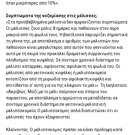
ήταν μικρότερες από 10%».
Συμπτώματα της νοζεμίασης στις μέλισσες;
«Στα προσβεβλημένα μελίσσια δεν εμφανίζονται συμπτώματα.
Οι μέλισσες ζουν μόλις 8 ημέρες και πεθαίνουν στον αγρό
μακριά από τη φωλιά τους. Η βασίλισσα περιορίζει σημαντικά
τη γέννα της, με αποτέλεσμα ο αριθμός των μελισσών που
πεθαίνουν είναι μεγαλύτερος από αυτόν που γεννιούνται και
αυτό με τη σειρά του προκαλεί δραματική συρρίκνωση του
πληθυσμού της κυψέλης. Σε σύντομο χρονικό διάστημα το
μελίσσι καταρρέει, αφήνοντας αφύλακτη τη φωλιά του. Οι
μέλισσες από γειτονικές κυψέλες ή μελισσοκομεία
εντοπίζουν από τη μυρωδιά την αφύλακτη κυψέλη και
επιτίθενται σ' αυτή για να της κλέψουν το μέλι». Τη λεηλατούν;
«Ακριβώς. Μαζί με το μέλι παίρνουν και σπόρια του
παρασίτου, με αποτέλεσμα η αρρώστια να μεταδίδεται σε
σύντομο χρονικό διάστημα σε γειτονικά μελίσσια ή
μελισσοκομεία. Ο μελισσοκόμος απλά διαπιστώνει ότι οι
μέλισσές του έχουν εξαφανιστεί.
Κλείνοντας. Ο μελισσοκόμος πρέπει να κάνει πρόληψη κατά