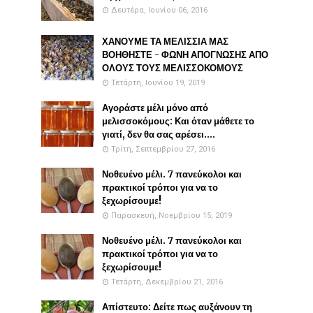
Δευτέρα, Ιουνίου 06, 2016
ΧΑΝΟΥΜΕ ΤΑ ΜΕΛΙΣΣΙΑ ΜΑΣ
ΒΟΗΘΗΣΤΕ - ΦΩΝΗ ΑΠΟΓΝΩΣΗΣ ΑΠΟ
ΟΛΟΥΣ ΤΟΥΣ ΜΕΛΙΣΣΟΚΟΜΟΥΣ
Τετάρτη, Ιουνίου 19, 2019
Αγοράστε μέλι μόνο από
μελισσοκόμους: Και όταν μάθετε το
γιατί, δεν θα σας αρέσει....
Τρίτη, Σεπτεμβρίου 27, 2016
Νοθευένο μέλι. 7 πανεύκολοι και
πρακτικοί τρόποι για να το
ξεχωρίσουμε!
Παρασκευή, Νοεμβρίου 15, 2019
Νοθευένο μέλι. 7 πανεύκολοι και
πρακτικοί τρόποι για να το
ξεχωρίσουμε!
Τετάρτη, Δεκεμβρίου 21, 2016
Απίστευτο: Δείτε πως αυξάνουν τη