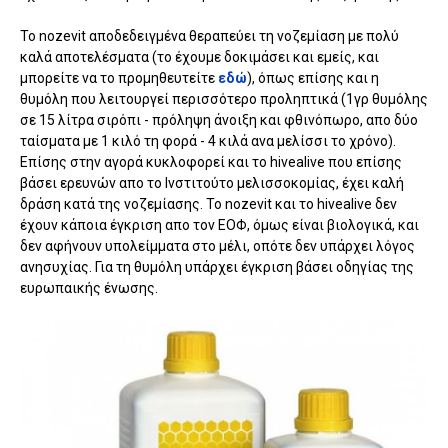
Το nozevit αποδεδειγμένα θεραπεύει τη νοζεμίαση με πολύ
καλά αποτελέσματα (το έχουμε δοκιμάσει και εμείς, και
μπορείτε να το προμηθευτείτε
εδώ
), όπως επίσης και η
θυμόλη που λειτουργεί περισσότερο προληπτικά (1γρ θυμόλης
σε 15 λίτρα σιρόπι - πρόληψη άνοιξη και φθινόπωρο, απο δύο
ταίσματα με 1 κιλό τη φορά - 4 κιλά ανα μελίσσι το χρόνο).
Επίσης στην αγορά κυκλοφορεί και το hivealive που επίσης
βάσει ερευνών απο το Ινστιτούτο μελισσοκομίας, έχει καλή
δράση κατά της νοζεμίασης. Το nozevit και το hivealive δεν
έχουν κάποια έγκριση απο τον ΕΟΦ, όμως είναι βιολογικά, και
δεν αφήνουν υπολείμματα στο μέλι, οπότε δεν υπάρχει λόγος
ανησυχίας. Για τη θυμόλη υπάρχει έγκριση βάσει οδηγίας της
ευρωπαικής ένωσης.