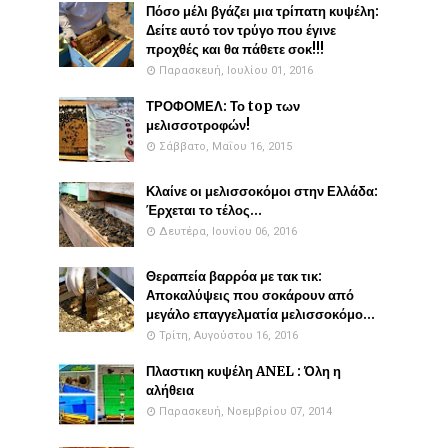
Πόσο μέλι βγάζει μια τρίπατη κυψέλη:
Δείτε αυτό τον τρύγο που έγινε
προχθές και θα πάθετε σοκ!!!
Παρασκευή, Ιουλίου 01, 2016
ΤΡΟΦΟΜΕΛ: Το top των
μελισσοτροφών!
Σάββατο, Μαΐου 16, 2015
Κλαίνε οι μελισσοκόμοι στην Ελλάδα:
Έρχεται το τέλος...
Δευτέρα, Ιουνίου 06, 2016
Θεραπεία βαρρόα με τακ τικ:
Αποκαλύψεις που σοκάρουν από
μεγάλο επαγγελματία μελισσοκόμο...
Τρίτη, Αυγούστου 16, 2016
Πλαστικη κυψέλη ANEL : Όλη η
αλήθεια
Παρασκευή, Νοεμβρίου 07, 2014