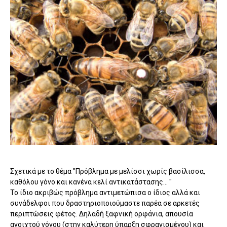
Σχετικά με το θέμα "Πρόβλημα με μελίσσι χωρίς βασίλισσα,
καθόλου γόνο και κανένα κελί αντικατάστασης... "
Το ίδιο ακριβώς πρόβλημα αντιμετώπισα ο ίδιος αλλά και
συνάδελφοι που δραστηριοποιούμαστε παρέα σε αρκετές
περιπτώσεις φέτος. Δηλαδή ξαφνική ορφάνια, απουσία
ανοιχτού γόνου (στην καλύτερη ύπαρξη σφραγισμένου) και