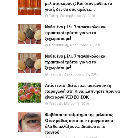
μελισσοκόμους: Και όταν μάθετε το
γιατί, δεν θα σας αρέσει....
Τρίτη, Σεπτεμβρίου 27, 2016
Νοθευένο μέλι. 7 πανεύκολοι και
πρακτικοί τρόποι για να το
ξεχωρίσουμε!
Παρασκευή, Νοεμβρίου 15, 2019
Νοθευένο μέλι. 7 πανεύκολοι και
πρακτικοί τρόποι για να το
ξεχωρίσουμε!
Τετάρτη, Δεκεμβρίου 21, 2016
Απίστευτο: Δείτε πως αυξάνουν τη
παραγωγή στη Κίνα. Ξυπνήστε πριν να
είναι αργά VIDEO ΣΟΚ
Τετάρτη, Μαΐου 11, 2016
Φοβάσαι το τσίμπημα της μέλισσας;
Όταν μάθεις αυτά τα 5 πραγματάκια
όλα θα αλλάξουν... Διαδώστε το
παντού!