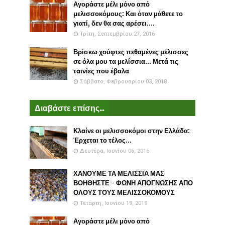
Αγοράστε μέλι μόνο από
μελισσοκόμους: Και όταν μάθετε το
γιατί, δεν θα σας αρέσει....
Τρίτη, Σεπτεμβρίου 27, 2016
Βρίσκω χούφτες πεθαμένες μέλισσες
σε όλα μου τα μελίσσια... Μετά τις
ταινίες που έβαλα
Σάββατο, Φεβρουαρίου 03, 2018
Διαβάστε επίσης...
Κλαίνε οι μελισσοκόμοι στην Ελλάδα:
Έρχεται το τέλος...
Δευτέρα, Ιουνίου 06, 2016
ΧΑΝΟΥΜΕ ΤΑ ΜΕΛΙΣΣΙΑ ΜΑΣ
ΒΟΗΘΗΣΤΕ - ΦΩΝΗ ΑΠΟΓΝΩΣΗΣ ΑΠΟ
ΟΛΟΥΣ ΤΟΥΣ ΜΕΛΙΣΣΟΚΟΜΟΥΣ
Τετάρτη, Ιουνίου 19, 2019
Αγοράστε μέλι μόνο από