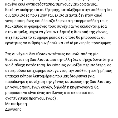
κανένα κελί αντικατάστασης/σμηνουργίας/ορφάνιας...
Κατόπιν σκέψης και συζήτησης, καταλήξαμε στην υπόθεση ότι
οι βασίλισσες που είχαν τα μελίσσια αυτά, δεν ήταν καλά
γονιμοποιημένες και άδειαζε ξαφνικά η σπερματοθήκη τους.
Και καθώς οι φερομόνες τους συνέχιζαν να εκλύονται μέσα
στην κυψέλη, μέχρι να γίνει αντιληπτή η διακοπή της γέννας,
είχε περάσει το τριήμερο μέσα στο οποίο θα μπορούσαν οι
εργάτριες να εκθρέψουν βασιλικά κελιά με νεαρές προνύμφες.
Στη συνέχεια, δεν έβρισκαν τέτοιες και ενώ από τη μία
θανάτωναν τη βασίλισσα, από την άλλη δεν υπήρχε δυνατότητα
για διάδοχη κατάσταση. Αν κάποιος γνωρίζει περισσότερα, ας
αντικρούσει επιχειρηματολογώντας την υπόθεση αυτή, μήπως
υπάρχει κάποια λεπτομέρεια που μας διαφεύγει (για
παράδειγμα η συνέχιση της γέννας εκ μέρους της βασίλισσας,
μη γονιμοποιημένων αυγών, δηλαδή η κηφηνογέννα, θα
μπορούσε να είναι ένας αντίλογος στο σκεπτικό που
αναπτύχθηκε προηγουμένως)...
Με εκτίμηση
Διονύσης