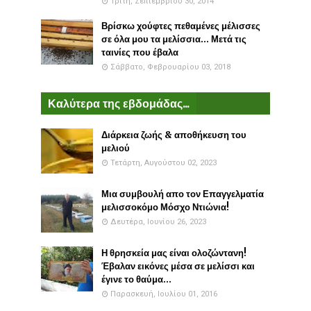
Τρίτη, Σεπτεμβρίου 30, 2014
Βρίσκω χούφτες πεθαμένες μέλισσες
σε όλα μου τα μελίσσια... Μετά τις
ταινίες που έβαλα
Σάββατο, Φεβρουαρίου 03, 2018
Καλύτερα της εβδομάδας...
Διάρκεια ζωής & αποθήκευση του
μελιού
Τετάρτη, Αυγούστου 02, 2023
Μια συμβουλή απο τον Επαγγελματία
μελισσοκόμο Μόσχο Ντιώνια!
Δευτέρα, Ιουνίου 26, 2023
Η θρησκεία μας είναι ολοζώντανη!
Έβαλαν εικόνες μέσα σε μελίσσι και
έγινε το θαύμα...
Παρασκευή, Ιουλίου 01, 2016