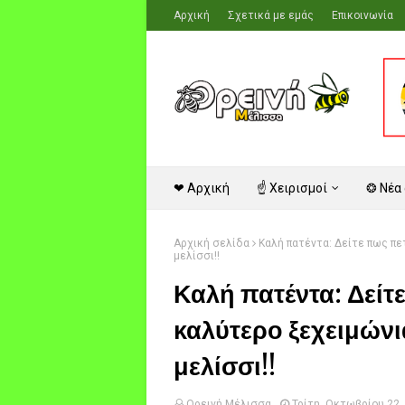
Αρχική
Σχετικά με εμάς
Επικοινωνία
❤ Αρχική
☝ Χειρισμοί
❂ Νέα
Αρχική σελίδα
Καλή πατέντα: Δείτε πως π
μελίσσι!!
Καλή πατέντα: Δείτ
καλύτερο ξεχειμώνι
μελίσσι!!
Ορεινή Μέλισσα
Τρίτη, Οκτωβρίου 22,