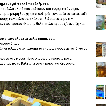
δημιουργεί πολλά προβλήματα.
α και άλλα υλικά που μαζεύουν και συγκρατούν νερό,
... μια μικρή βροχή ή και αυξημένη υγρασία τα παπαριάζει
ίωσης των μελισσών κόλαση. Ειδικά αυτό με την
μένο ως τρόπος ένωσης θέλει πολύ προσοχή, άνοιξη και
ου επαγγελματία μελισσοκόμου...
ρισμούς όπως
ν λίγα τελάρα στο πάτωμα τα στριμώχνουμε με αυτό για να
 ώστε να γεννάει η βασίλισσα 5-6 πλαίσια μόνο.
ι μπορείς να βάλεις τέτοιο τελάρο για ζεστασιά.