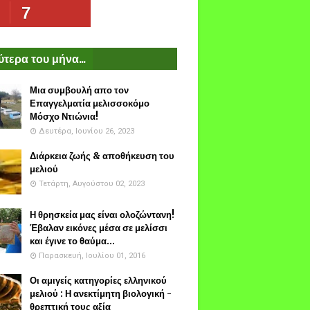
7
τερα του μήνα...
Μια συμβουλή απο τον
Επαγγελματία μελισσοκόμο
Μόσχο Ντιώνια!
Δευτέρα, Ιουνίου 26, 2023
Διάρκεια ζωής & αποθήκευση του
μελιού
Τετάρτη, Αυγούστου 02, 2023
Η θρησκεία μας είναι ολοζώντανη!
Έβαλαν εικόνες μέσα σε μελίσσι
και έγινε το θαύμα...
Παρασκευή, Ιουλίου 01, 2016
Οι αμιγείς κατηγορίες ελληνικού
μελιού : Η ανεκτίμητη βιολογική -
θρεπτική τους αξία