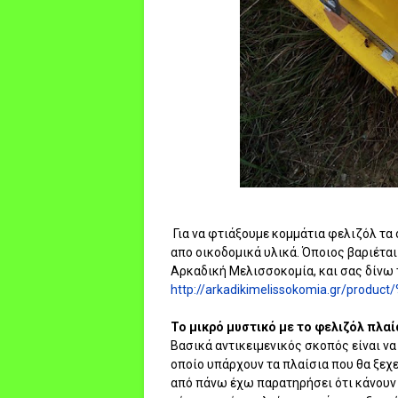
Για να φτιάξουμε κομμάτια φελιζόλ τα
απο οικοδομικά υλικά. Όποιος βαριέται 
Αρκαδική Μελισσοκομία, και σας δίνω τ
http://arkadikimelissokomia.gr/produc
Το μικρό μυστικό με το φελιζόλ πλαί
Βασικά αντικειμενικός σκοπός είναι να
οποίο υπάρχουν τα πλαίσια που θα ξεχ
από πάνω έχω παρατηρήσει ότι κάνουν 