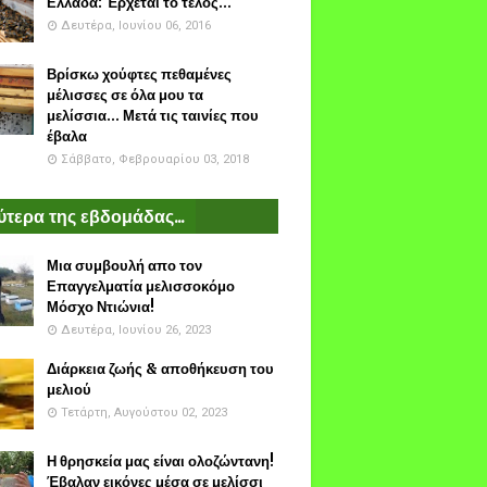
Ελλάδα: Έρχεται το τέλος...
Δευτέρα, Ιουνίου 06, 2016
Βρίσκω χούφτες πεθαμένες
μέλισσες σε όλα μου τα
μελίσσια... Μετά τις ταινίες που
έβαλα
Σάββατο, Φεβρουαρίου 03, 2018
τερα της εβδομάδας...
Μια συμβουλή απο τον
Επαγγελματία μελισσοκόμο
Μόσχο Ντιώνια!
Δευτέρα, Ιουνίου 26, 2023
Διάρκεια ζωής & αποθήκευση του
μελιού
Τετάρτη, Αυγούστου 02, 2023
Η θρησκεία μας είναι ολοζώντανη!
Έβαλαν εικόνες μέσα σε μελίσσι