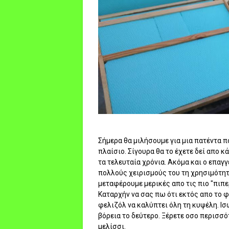
Σήμερα θα μιλήσουμε για μια πατέντα π
πλαίσιο. Σίγουρα θα το έχετε δεί απο 
τα τελευταία χρόνια. Ακόμα και ο επαγ
πολλούς χειρισμούς του τη χρησιμότη
μεταφέρουμε μερικές απο τις πιο "πιπ
Καταρχήν να σας πω ότι εκτός απο το φ
φελιζόλ να καλύπτει όλη τη κυψέλη. Ισω
βόρεια το δεύτερο. Ξέρετε οσο περισσότ
μελίσσι.