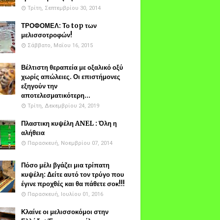
Τρίτη, Σεπτεμβρίου 30, 2014
ΤΡΟΦΟΜΕΛ: Το top των
μελισσοτροφών!
Σάββατο, Μαΐου 16, 2015
Βέλτιστη θεραπεία με οξαλικό οξύ
χωρίς απώλειες. Οι επιστήμονες
εξηγούν την
αποτελεσματικότερη...
Τρίτη, Δεκεμβρίου 24, 2019
Πλαστικη κυψέλη ANEL : Όλη η
αλήθεια
Παρασκευή, Νοεμβρίου 07, 2014
Πόσο μέλι βγάζει μια τρίπατη
κυψέλη: Δείτε αυτό τον τρύγο που
έγινε προχθές και θα πάθετε σοκ!!!
Παρασκευή, Ιουλίου 01, 2016
Κλαίνε οι μελισσοκόμοι στην