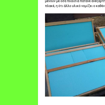
μένουν με όσα πλαίσια πατάνε ανεξαρτ
πλακέ, η ότι άλλο υλικό νομίζει ο καθένα