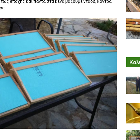
ήτως εποχής και πάντα στα κενά βάζουμε ντάου, κόντρα
ς...
Καλύ