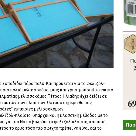
ου αποδίδει πάρα πολύ. Και πρόκειται για το φελιζόλ-
κάποιο παλιό μελισσοκόμο, μιας και χρησιμοποιείτε αρκετά
γελματίας μελισσοκόμος Πέτρος Ηλιάδης έχει δείξει σε
τα αυτών των πλαισίων. Ωστόσο σήμερα θα σας
εράτες" εμπειρίες μελισσοκόμων.
ελιζόλ-πλαίσιο, υπάρχει και η κλασσική μέθοδος με το
ς για πιο Νότια βολεύει το φελιζόλ πλαίσιο, και ποιό
Παρ
ερο το κρύο τόσο πιο σφιχτό πρέπει να είναι και το