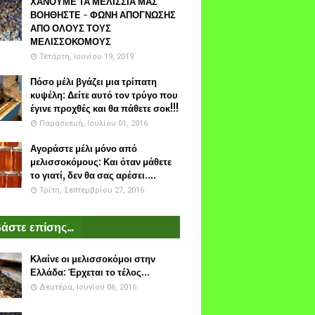
ΧΑΝΟΥΜΕ ΤΑ ΜΕΛΙΣΣΙΑ ΜΑΣ
ΒΟΗΘΗΣΤΕ - ΦΩΝΗ ΑΠΟΓΝΩΣΗΣ
ΑΠΟ ΟΛΟΥΣ ΤΟΥΣ
ΜΕΛΙΣΣΟΚΟΜΟΥΣ
Τετάρτη, Ιουνίου 19, 2019
Πόσο μέλι βγάζει μια τρίπατη
κυψέλη: Δείτε αυτό τον τρύγο που
έγινε προχθές και θα πάθετε σοκ!!!
Παρασκευή, Ιουλίου 01, 2016
Αγοράστε μέλι μόνο από
μελισσοκόμους: Και όταν μάθετε
το γιατί, δεν θα σας αρέσει....
Τρίτη, Σεπτεμβρίου 27, 2016
άστε επίσης...
Κλαίνε οι μελισσοκόμοι στην
Ελλάδα: Έρχεται το τέλος...
Δευτέρα, Ιουνίου 06, 2016