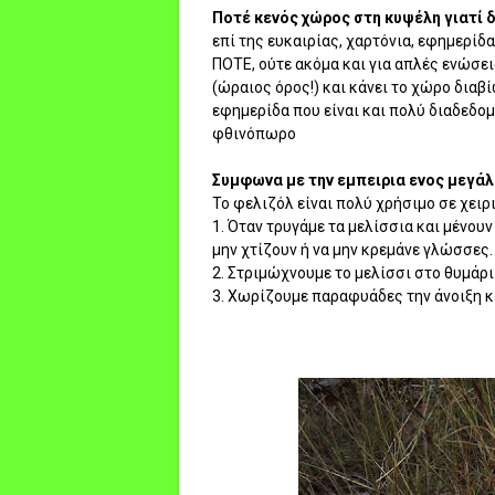
Ποτέ κενός χώρος στη κυψέλη γιατί 
επί της ευκαιρίας, χαρτόνια, εφημερίδ
ΠΟΤΕ, ούτε ακόμα και για απλές ενώσεις
(ώραιος όρος!) και κάνει το χώρο διαβ
εφημερίδα που είναι και πολύ διαδεδο
φθινόπωρο
Συμφωνα με την εμπειρια ενος μεγάλ
Το φελιζόλ είναι πολύ χρήσιμο σε χει
1. Όταν τρυγάμε τα μελίσσια και μένου
μην χτίζουν ή να μην κρεμάνε γλώσσες.
2. Στριμώχνουμε το μελίσσι στο θυμάρι
3. Χωρίζουμε παραφυάδες την άνοιξη κα