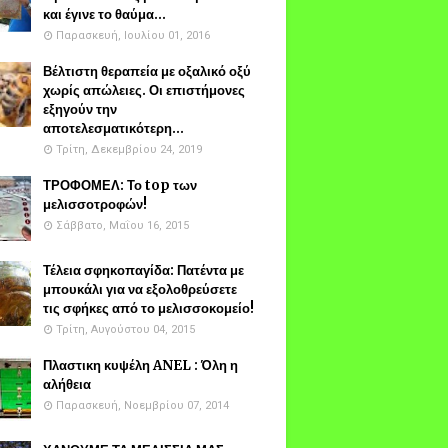
και έγινε το θαύμα...
Παρασκευή, Ιουλίου 01, 2016
Βέλτιστη θεραπεία με οξαλικό οξύ
χωρίς απώλειες. Οι επιστήμονες
εξηγούν την
αποτελεσματικότερη...
Τρίτη, Δεκεμβρίου 24, 2019
ΤΡΟΦΟΜΕΛ: Το top των
μελισσοτροφών!
Σάββατο, Μαΐου 16, 2015
Τέλεια σφηκοπαγίδα: Πατέντα με
μπουκάλι για να εξολοθρεύσετε
τις σφήκες από το μελισσοκομείο!
Τρίτη, Αυγούστου 04, 2015
Πλαστικη κυψέλη ANEL : Όλη η
αλήθεια
Παρασκευή, Νοεμβρίου 07, 2014