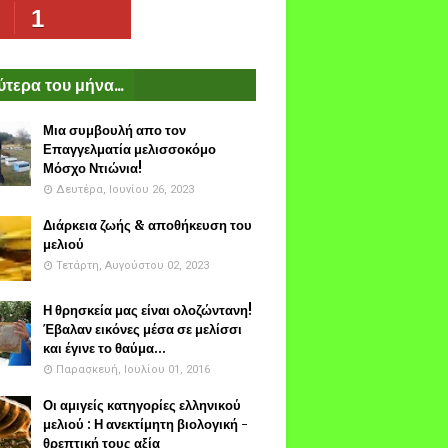
1
τερα του μήνα...
Μια συμβουλή απο τον
Επαγγελματία μελισσοκόμο
Μόσχο Ντιώνια!
Δευτέρα, Ιουνίου 26, 2023
Διάρκεια ζωής & αποθήκευση του
μελιού
Τετάρτη, Αυγούστου 02, 2023
Η θρησκεία μας είναι ολοζώντανη!
Έβαλαν εικόνες μέσα σε μελίσσι
και έγινε το θαύμα...
Παρασκευή, Ιουλίου 01, 2016
Οι αμιγείς κατηγορίες ελληνικού
μελιού : Η ανεκτίμητη βιολογική -
θρεπτική τους αξία