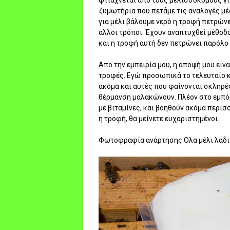
ζυμωτήρια που πετάμε τις αναλογές μέ
για μέλι βάλουμε νερό η τροφή πετρών
άλλοι τρόποι. Έχουν αναπτυχθεί μέθοδο
και η τροφή αυτή δεν πετρώνει παρόλο 
Απο την εμπειρία μου, η αποψή μου είνα
τροφές. Εγώ προσωπικά το τελευταίο 
ακόμα και αυτές που φαίνονται σκληρές
θέρμανση μαλακώνουν. Πλέον στο εμπό
με βιταμίνες, και βοηθούν ακόμα περισσ
η τροφή, θα μείνετε ευχαριστημένοι.
Φωτοφραφία ανάρτησης Όλα μέλι λάδι