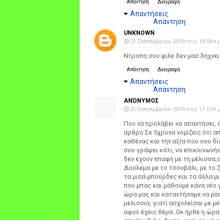
Απάντηση
Διαγραφή
Απαντήσεις
Απάντηση
UNKNOWN
21 Σεπτεμβρίου 2019 στις 10:58 π.μ
Ντροπη σου φιλε δεν μασ δηχνε
Απάντηση
Διαγραφή
Απαντήσεις
Απάντηση
ΑΝΏΝΥΜΟΣ
21 Σεπτεμβρίου 2019 στις 11:53 π.μ
Που να προλάβει να απαντήσει, 
άρθρο.Σε 5χρονα νομίζεις ότι α
καθένας και την αξία που σου δί
σου γράψει κάτι, να επικοινωνή
δεν έχουν επαφή με τη μέλισσα,α
Δούλεμα με το τσουβάλι, με το 
τα μισά μπούρδες και τα άλλα μ
που μπας και μάθουμε κάνα νέο 
ώρα μας και καταντήσαμε να μας
μελισσια, γιατί ασχολείσαι με μ
αφού έχεις θέμα. Οκ ήρθε η ώρα