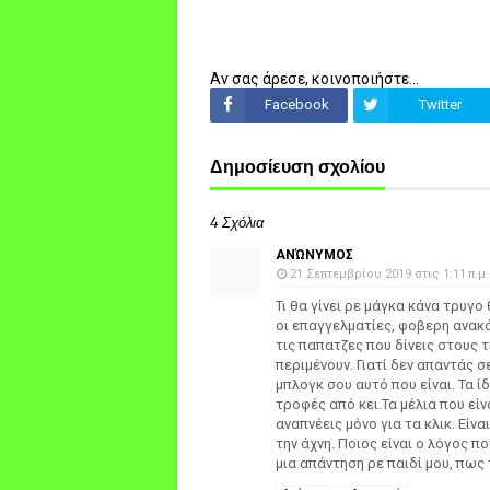
Αν σας άρεσε, κοινοποιήστε...
Facebook
Twitter
Δημοσίευση σχολίου
4 Σχόλια
ΑΝΏΝΥΜΟΣ
21 Σεπτεμβρίου 2019 στις 1:11 π.μ.
Τι θα γίνει ρε μάγκα κάνα τρυγο
οι επαγγελματίες, φοβερη ανακ
τις παπατζες που δίνεις στους 
περιμένουν. Γιατί δεν απαντάς σ
μπλογκ σου αυτό που είναι. Τα 
τροφές από κει.Τα μέλια που είν
αναπνέεις μόνο για τα κλικ. Είνα
την άχνη. Ποιος είναι ο λόγος 
μια απάντηση ρε παιδί μου, πως τ