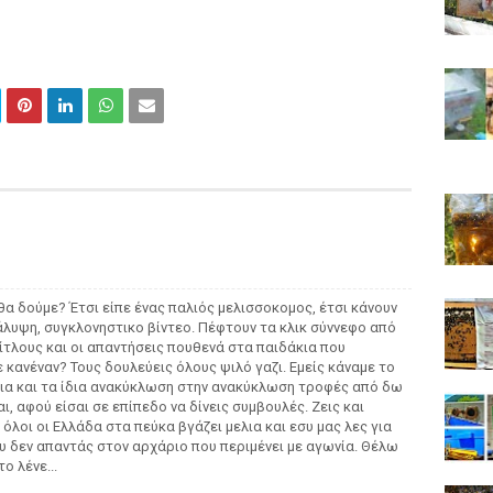
 θα δούμε? Έτσι είπε ένας παλιός μελισσοκομος, έτσι κάνουν
άλυψη, συγκλονηστικο βίντεο. Πέφτουν τα κλικ σύννεφο από
τίτλους και οι απαντήσεις πουθενά στα παιδάκια που
ε κανέναν? Τους δουλεύεις όλους ψιλό γαζι. Εμείς κάναμε το
ίδια και τα ίδια ανακύκλωση στην ανακύκλωση τροφές από δω
αι, αφού είσαι σε επίπεδο να δίνεις συμβουλές. Ζεις και
ι όλοι οι Ελλάδα στα πεύκα βγάζει μελια και εσυ μας λες για
που δεν απαντάς στον αρχάριο που περιμένει με αγωνία. Θέλω
ο λένε...