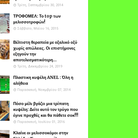
Τρίτη, Σεπτεμβρίου 30, 2014
ΤΡΟΦΟΜΕΛ: Το top των
μελισσοτροφών!
Σάββατο, Μαΐου 16, 2015
Βέλτιστη θεραπεία με οξαλικό οξύ
χωρίς απώλειες. Οι επιστήμονες
εξηγούν την
αποτελεσματικότερη...
Τρίτη, Δεκεμβρίου 24, 2019
Πλαστικη κυψέλη ANEL : Όλη η
αλήθεια
Παρασκευή, Νοεμβρίου 07, 2014
Πόσο μέλι βγάζει μια τρίπατη
κυψέλη: Δείτε αυτό τον τρύγο που
έγινε προχθές και θα πάθετε σοκ!!!
Παρασκευή, Ιουλίου 01, 2016
Κλαίνε οι μελισσοκόμοι στην