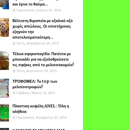
και έγινε το θαύμα...
Παρασκευή, Ιουλίου 01, 2016
Βέλτιστη θεραπεία με οξαλικό οξύ
χωρίς απώλειες. Οι επιστήμονες
εξηγούν την
αποτελεσματικότερη...
Τρίτη, Δεκεμβρίου 24, 2019
Τέλεια σφηκοπαγίδα: Πατέντα με
μπουκάλι για να εξολοθρεύσετε
τις σφήκες από το μελισσοκομείο!
Τρίτη, Αυγούστου 04, 2015
ΤΡΟΦΟΜΕΛ: Το top των
μελισσοτροφών!
Σάββατο, Μαΐου 16, 2015
Πλαστικη κυψέλη ANEL : Όλη η
αλήθεια
Παρασκευή, Νοεμβρίου 07, 2014