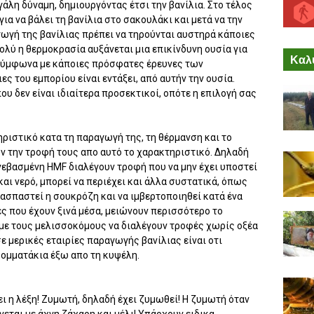
γάλη δύναμη, δημιουργόντας έτσι την βανίλια. Στο τέλος
ια να βάλει τη βανίλια στο σακουλάκι και μετά να την
γωγή της βανίλιας πρέπει να τηρούνται αυστηρά κάποιες
ολύ η θερμοκρασία αυξάνεται μια επικίνδυνη ουσία για
Καλύ
 Σύμφωνα με κάποιες πρόσφατες έρευνες των
ς του εμπορίου είναι εντάξει, από αυτήν την ουσία.
 δεν είναι ιδιαίτερα προσεκτικοί, οπότε η επιλογή σας
ηριστικό κατα τη παραγωγή της, τη θέρμανση και το
ν την τροφή τους απο αυτό το χαρακτηριστικό. Δηλαδή
ανεβασμένη HMF διαλέγουν τροφή που να μην έχει υποστεί
και νερό, μπορεί να περιέχει και άλλα συστατικά, όπως
διασπαστεί η σουκρόζη και να ιμβερτοποιηθεί κατά ένα
 που έχουν ξινά μέσα, μειώνουν περισσότερο το
ε τους μελισσοκόμους να διαλέγουν τροφές χωρίς οξέα
 μερικές εταιρίες παραγωγής βανίλιας είναι οτι
κομματάκια έξω απο τη κυψέλη.
ι η λέξη! Ζυμωτή, δηλαδή έχει ζυμωθεί! Η ζυμωτή όταν
εται με άχνη ζάχαρη και μέλι! Υπάρχουν ειδικα