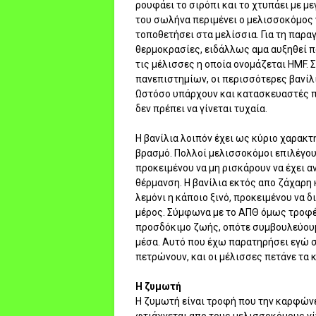
ρουφάει το σιρόπι και το χτυπάει με με
του σωλήνα περιμένει ο μελισσοκόμος γ
τοποθετήσει στα μελίσσια. Για τη παρα
θερμοκρασίες, ειδάλλως αμα αυξηθεί π
τις μέλισσες η οποία ονομάζεται HMF.
πανεπιστημίων, οι περισσότερες βανίλιε
Ωστόσο υπάρχουν και κατασκευαστές που
δεν πρέπει να γίνεται τυχαία.
Η βανίλια λοιπόν έχει ως κύριο χαρακτ
βρασμό. Πολλοί μελισσοκόμοι επιλέγου
προκειμένου να μη ρισκάρουν να έχει 
θέρμανση. Η βανίλια εκτός απο ζάχαρη 
λεμόνι η κάποιο ξινό, προκειμένου να 
μέρος. Σύμφωνα με το ΑΠΘ όμως τροφές
προσδόκιμο ζωής, οπότε συμβουλεύουμ
μέσα. Αυτό που έχω παρατηρήσει εγώ σε
πετρώνουν, και οι μέλισσες πετάνε τα 
Η ζυμωτή
Η ζυμωτή είναι τροφή που την καρφώνε
φτιάχνεται απο τους μελισσοκόμους γίν