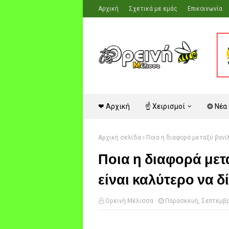
Αρχική
Σχετικά με εμάς
Επικοινωνία
❤ Αρχική
☝ Χειρισμοί
❂ Νέα
Αρχική σελίδα
Ποια η διαφορά μεταξύ βανίλ
Ποια η διαφορά μετα
είναι καλύτερο να δ
Ορεινή Μέλισσα
Παρασκευή, Σεπτεμβρ