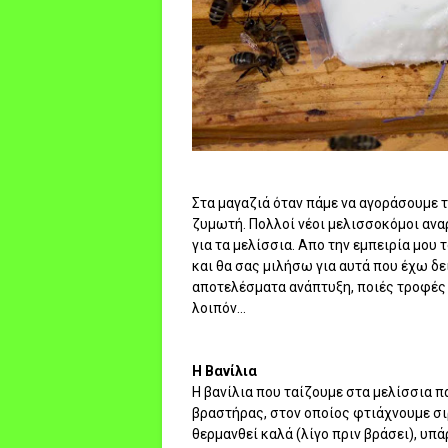
Στα μαγαζιά όταν πάμε να αγοράσουμε τ
ζυμωτή. Πολλοί νέοι μελισσοκόμοι αναρ
για τα μελίσσια. Απο την εμπειρία μου
και θα σας μιλήσω για αυτά που έχω δε
αποτελέσματα ανάπτυξη, ποιές τροφές 
λοιπόν...
Η Βανίλια
Η βανίλια που ταίζουμε στα μελίσσια π
βραστήρας, στον οποίος φτιάχνουμε σι
θερμανθεί καλά (λίγο πριν βράσει), υ