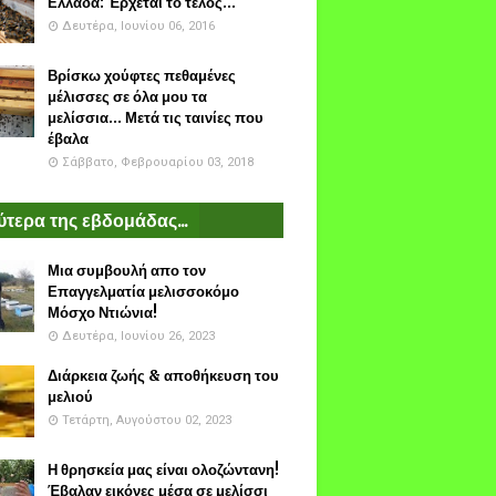
Ελλάδα: Έρχεται το τέλος...
Δευτέρα, Ιουνίου 06, 2016
Βρίσκω χούφτες πεθαμένες
μέλισσες σε όλα μου τα
μελίσσια... Μετά τις ταινίες που
έβαλα
Σάββατο, Φεβρουαρίου 03, 2018
τερα της εβδομάδας...
Μια συμβουλή απο τον
Επαγγελματία μελισσοκόμο
Μόσχο Ντιώνια!
Δευτέρα, Ιουνίου 26, 2023
Διάρκεια ζωής & αποθήκευση του
μελιού
Τετάρτη, Αυγούστου 02, 2023
Η θρησκεία μας είναι ολοζώντανη!
Έβαλαν εικόνες μέσα σε μελίσσι