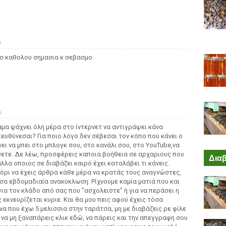
.
ισ καθολου σημασια κ σεβασμο
.
άμα ψάχνει όλη μέρα στο ίντερνετ να αντιγράψει κάνα
πευθύνεσαι? Για ποιο λόγο δεν σέβεσαι τον κόπο που κάνει ο
νει να μπει στο μπλογκ σου, στο κανάλι σου, στο YouTube,να
σετε. Δε λέω, προσφέρεις καποια βοήθεια σε αρχαριους που
Διαβ
λλα οποιος σε διαβάζει καιρό έχει καταλάβει τι κάνεις.
ζόρι να έχεις άρθρα κάθε μέρα να κρατάς τους αναγνώστες,
ισα εβδομαδιαία ανακύκλωση. Ρίχνουμε καμία ματιά που και
για τον κλάδο από σας που "ασχολειστε" ή για να περάσει η
 εκνευρίζεται κυριε. Και θα μου πεις αφού έχεις τόσα
ένα που έχω 5 μελισσια στην ταράτσα, μη με διαβάζεις ρε φίλε
 να μη ξαναπάρεις κλικ εδώ, να πάρεις και την απεγγραφη σου