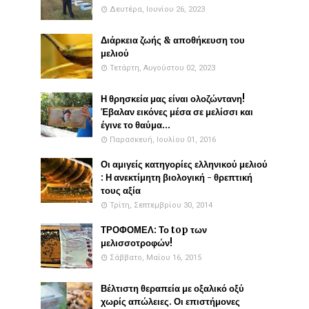
Δευτέρα, Ιουνίου 26, 2023
Διάρκεια ζωής & αποθήκευση του
μελιού
Τετάρτη, Αυγούστου 02, 2023
Η θρησκεία μας είναι ολοζώντανη!
Έβαλαν εικόνες μέσα σε μελίσσι και
έγινε το θαύμα...
Παρασκευή, Ιουλίου 01, 2016
Οι αμιγείς κατηγορίες ελληνικού μελιού
: Η ανεκτίμητη βιολογική - θρεπτική
τους αξία
Τρίτη, Σεπτεμβρίου 30, 2014
ΤΡΟΦΟΜΕΛ: Το top των
μελισσοτροφών!
Σάββατο, Μαΐου 16, 2015
Βέλτιστη θεραπεία με οξαλικό οξύ
χωρίς απώλειες. Οι επιστήμονες