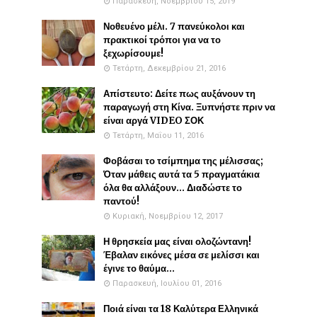
Παρασκευή, Νοεμβρίου 15, 2019
Νοθευένο μέλι. 7 πανεύκολοι και
πρακτικοί τρόποι για να το
ξεχωρίσουμε!
Τετάρτη, Δεκεμβρίου 21, 2016
Απίστευτο: Δείτε πως αυξάνουν τη
παραγωγή στη Κίνα. Ξυπνήστε πριν να
είναι αργά VIDEO ΣΟΚ
Τετάρτη, Μαΐου 11, 2016
Φοβάσαι το τσίμπημα της μέλισσας;
Όταν μάθεις αυτά τα 5 πραγματάκια
όλα θα αλλάξουν... Διαδώστε το
παντού!
Κυριακή, Νοεμβρίου 12, 2017
Η θρησκεία μας είναι ολοζώντανη!
Έβαλαν εικόνες μέσα σε μελίσσι και
έγινε το θαύμα...
Παρασκευή, Ιουλίου 01, 2016
Ποιά είναι τα 18 Καλύτερα Ελληνικά