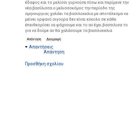
έδαφος και το μελίσσι γυρνούσε πίσω και περίμενε την
νέα βασίλισσα.ο μελισσοκόμος την περίοδο της
σμηνουργιας χαλάει τα βασιλοκελια με αποτέλεσμα να
μείνει ορφανό.σιγουρα δεν είναι εύκολο σε κάθε
έπειθεορίσει να ψάχνουμε και το αν έχει βασσιλισα το
για να δούμε αν θα χαλάσουμε τα βασιλοκελια
Απάντηση
Διαγραφή
Απαντήσεις
Απάντηση
Προσθήκη σχολίου