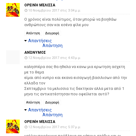
ΟΡΕΙΝΉ ΜΈΛΙΣΣΑ
10 Νοεμβρίου 2017 στις 3:04 μ.μ.
Ο χρόνος είναι πολύτιμος, όταν μπορώ να βοηθάω
ανθρώπους σαν και εσένα φίλε μου
Απάντηση
Διαγραφή
Απαντήσεις
Απάντηση
ΑΝΏΝΥΜΟΣ
12 Νοεμβρίου 2017 στις 4:43 μ.μ.
καλησπέρα σας θα ηθελα να κανω μια ερωτηση ασχετη
με το θεμα
είμαι από κυπρο και εκανα εισαγωγή βασιλισων από την
ελλαδα τον
Σεπτεμβριο τα μελισσια τις δεκτηκαν αλλα μετα από 1
μηνα τις αντικατέστησαν που οφείλεται αυτό?
Απάντηση
Διαγραφή
Απαντήσεις
Απάντηση
ΟΡΕΙΝΉ ΜΈΛΙΣΣΑ
12 Νοεμβρίου 2017 στις 5:37 μ.μ.
μαλλον προέκυψε πρόβλημα σε κάποιο στάδιο και οι