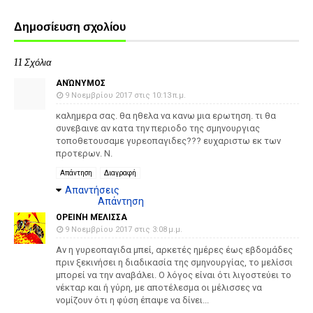
Δημοσίευση σχολίου
11 Σχόλια
ΑΝΏΝΥΜΟΣ
9 Νοεμβρίου 2017 στις 10:13 π.μ.
καλημερα σας. θα ηθελα να κανω μια ερωτηση. τι θα
συνεβαινε αν κατα την περιοδο της σμηνουργιας
τοποθετουσαμε γυρεοπαγιδες??? ευχαριστω εκ των
προτερων. Ν.
Απάντηση
Διαγραφή
Απαντήσεις
Απάντηση
ΟΡΕΙΝΉ ΜΈΛΙΣΣΑ
9 Νοεμβρίου 2017 στις 3:08 μ.μ.
Αν η γυρεοπαγιδα μπεί, αρκετές ημέρες έως εβδομάδες
πριν ξεκινήσει η διαδικασία της σμηνουργίας, το μελίσσι
μπορεί να την αναβάλει. Ο λόγος είναι ότι λιγοστεύει το
νέκταρ και ή γύρη, με αποτέλεσμα οι μέλισσες να
νομίζουν ότι η φύση έπαψε να δίνει...