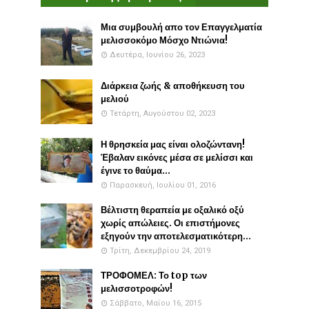
Μια συμβουλή απο τον Επαγγελματία
μελισσοκόμο Μόσχο Ντιώνια!
Δευτέρα, Ιουνίου 26, 2023
Διάρκεια ζωής & αποθήκευση του
μελιού
Τετάρτη, Αυγούστου 02, 2023
Η θρησκεία μας είναι ολοζώντανη!
Έβαλαν εικόνες μέσα σε μελίσσι και
έγινε το θαύμα...
Παρασκευή, Ιουλίου 01, 2016
Βέλτιστη θεραπεία με οξαλικό οξύ
χωρίς απώλειες. Οι επιστήμονες
εξηγούν την αποτελεσματικότερη...
Τρίτη, Δεκεμβρίου 24, 2019
ΤΡΟΦΟΜΕΛ: Το top των
μελισσοτροφών!
Σάββατο, Μαΐου 16, 2015