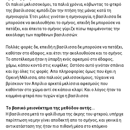
Οι παλιοί μελισσοκόμοι, τα παλιά χρόνια, κόβωντας το φτερό
της βασίλισσας εμπόδιζαν την πτήση της μάνας κατά τη
σμηνουργία. Έτσι μόλις γινόταν η σμηνουργία, η βασίλισσα δε
μπορούσε να ακολουθήσει το σμήνος, επειδή δε μπορούσε να
πετάξει, και έπειτα το σμήνος γύριζε πίσω περιμένοντας την
εκκόλαψη των παρθένων βασιλισσών.
Πολλές φορές δε, επειδή η βασίλισσα δε μπορούσε να πετάξει,
καθόταν στο έδαφος, και έτσι την ακολουθούσε και το σμήνος.
Το αποτέλεσμα ήταν η ύπαρξη ενός αφεσμού στο έδαφος,
χάμω, κάπου κοντά στις κυψέλες. Ωστόσο αυτό γινόταν σπάνια
και όχι όλες τις φορές. Απο πληροφορίες όμως που έχει η
Ορεινή Μέλισσα, απο παλιούς μελισσοκόμους, τύχαινε να
βρίσκουν τον Απρίλιο αρκετά μελίσσια αφεσμούς που
καθόνταν στο χώμα αντί σε κάποιο κλαρί. Και ο λόγος ήταν τα
κομμένα φτερά που τυχών είχε η βασίλισσα
Το βασικό μειονέκτημα της μεθόδου αυτής...
Η βασίλισσα μετά το ψαλίδισμα της άκρης του φτερού, υπήρχε
περίπτωση να μην γίνει αποδεκτή απο το σμήνος, και γενικά η
αντικατάσταση της ήταν πιο πιθανή μέσα στο επόμενο