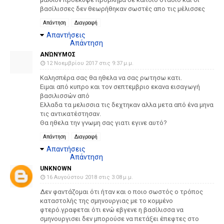
βασίλισσες δεν θεωρήθηκαν σωστές απο τις μέλισσες
Απάντηση
Διαγραφή
Απαντήσεις
Απάντηση
ΑΝΏΝΥΜΟΣ
12 Νοεμβρίου 2017 στις 9:37 μ.μ.
Καλησπέρα σας θα ηθελα να σας ρωτησω κατι.
Ειμαι από κυπρο και τον σεπτεμβριο εκανα εισαγωγή
βασιλισσών από
Ελλαδα τα μελισσια τις δεχτηκαν αλλα μετα από ένα μηνα
τις αντικατέστησαν.
Θα ηθελα την γνωμη σας γιατι εγινε αυτό?
Απάντηση
Διαγραφή
Απαντήσεις
Απάντηση
UNKNOWN
16 Αυγούστου 2018 στις 3:08 μ.μ.
Δεν φαντάζομαι ότι ήταν και ο ποιο σωστός ο τρόπος
καταστολής της σμηνουργιας με το κομμένο
φτερό.γραφεται ότι ενώ εβγενε η βασίλισσα να
σμηνουργισει δεν μπορούσε να πετάξει έπεφτες στο