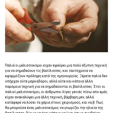
Παλιά οι μελισσοκόμοι είχαν εφεύρει μια πολύ έξυπνη τεχνική
για να σημαδεύουν τις βασίλισσες, και ταυτόχρονα να
εφαρμόζουν πρόληψη κατά της σμηνουργίας. Ξέρετε παλιά δεν
υπήρχαν ούτε μαρκαδόροι, αλλά ούτε και κάποια άλλη
παρόμοια τεχνική για να σημαδεύονται οι βασίλισσες. Έτσι οι
παλιοί μελισσοκόμοι, οι άνθρωποι λίγες γενιές πίσω απο εμάς
είχαν ανακαλύψει μια άλλη τεχνική, βάρβαρη μεν, αλλά
κατάφερε να λύσει τα χέρια στους χειρισμούς, και να β. Πως
θα μπορούσε ένας μελισσοκόμος να γνωρίζει την ηλικία της