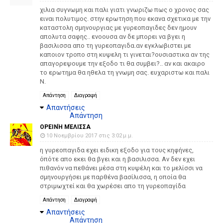
χιλια συγνωμη και παλι γιατι γνωριζω πως ο χρονος σας
ειναι πολυτιμος. στην ερωτηση που εκανα σχετικα με την
καταστολη σμηνουργιας με γυρεοπαγιδες δεν ημουν
απολυτα σαφης.. ενοουσα αν δε μπορει να βγει η
βασιλισσα απο τη γυρεοπαγιδα.αν εγκλωβιστει με
καποιον τροπο στη κυψελη τι γινεται?ουσιαστικα αν της
απαγορεψουμε την εξοδο τι θα συμβει?.. αν και ακαιρο
το ερωτημα θα ηθελα τη γνωμη σας. ευχαριστω και παλι
Ν.
Απάντηση
Διαγραφή
Απαντήσεις
Απάντηση
ΟΡΕΙΝΉ ΜΈΛΙΣΣΑ
10 Νοεμβρίου 2017 στις 3:02 μ.μ.
η γυρεοπαγιδα εχει ειδικη εξοδο για τους κηφήνες,
όπότε απο εκει θα βγει και η βασιλισσα. Αν δεν εχει
πιθανόν να πεθάνει μέσα στη κυψέλη και το μελίσσι να
σμηνουργήσει με παρθένα βασίλισσα, η οποία θα
στριμωχτεί και θα χωρέσει απο τη γυρεοπαγίδα
Απάντηση
Διαγραφή
Απαντήσεις
Απάντηση