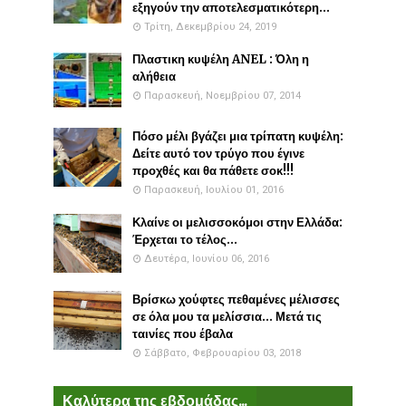
εξηγούν την αποτελεσματικότερη...
Τρίτη, Δεκεμβρίου 24, 2019
Πλαστικη κυψέλη ANEL : Όλη η
αλήθεια
Παρασκευή, Νοεμβρίου 07, 2014
Πόσο μέλι βγάζει μια τρίπατη κυψέλη:
Δείτε αυτό τον τρύγο που έγινε
προχθές και θα πάθετε σοκ!!!
Παρασκευή, Ιουλίου 01, 2016
Κλαίνε οι μελισσοκόμοι στην Ελλάδα:
Έρχεται το τέλος...
Δευτέρα, Ιουνίου 06, 2016
Βρίσκω χούφτες πεθαμένες μέλισσες
σε όλα μου τα μελίσσια... Μετά τις
ταινίες που έβαλα
Σάββατο, Φεβρουαρίου 03, 2018
Καλύτερα της εβδομάδας...