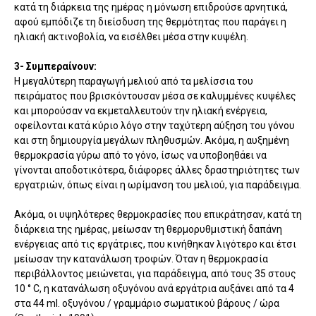
κατά τη διάρκεια της ημέρας η μόνωση επιδρούσε αρνητικά,
αφού εμπόδιζε
τη
διείσδυση
της θερμότητας που παράγει η
ηλιακή ακτινοβολία, να εισέλθει
μέσα
στην κυψέλη.
3- Συμπεραίνουν:
Η μεγαλύτερη παραγωγή μελιού από τα μελίσσια του
πειράματος που βρισκόντουσαν μέσα σε καλυμμένες κυψέλες
και μπορούσαν να εκμεταλλευτούν την ηλιακή ενέργεια,
οφείλονται κατά κύριο λόγο στην ταχύτερη αύξηση του γόνου
και στη δημιουργία μεγάλων πληθυσμών. Ακόμα, η αυξημένη
θερμοκρασία γύρω από το γόνο, ίσως να υποβοηθάει να
γίνονται αποδοτικότερα, διάφορες άλλες δραστηριότητες των
εργατριών, όπως είναι η ωρίμανση του μελιού, για παράδειγμα.
Ακόμα, οι υψηλότερες θερμοκρασίες που επικράτησαν, κατά τη
διάρκεια της ημέρας, μείωσαν τη θερμορυθμιστική δαπάνη
ενέργειας από τις εργάτριες, που κινήθηκαν λιγότερο και έτσι
μείωσαν την κατανάλωση τροφών.
Όταν η θερμοκρασία
περιβάλλοντος
μειώνεται
, για παράδειγμα, από τους
35 στους
10
° C, η
κατανάλωση οξυγόνου
ανά εργάτρια αυξάνει
από
τα
4
στα
44
ml.
οξυγόνου
/
γραμμάριο
σωματικού βάρους /
ώρα