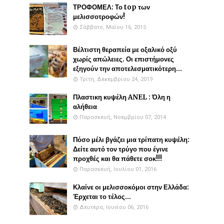
ΤΡΟΦΟΜΕΛ: Το top των
μελισσοτροφών!
Σάββατο, Μαΐου 16, 2015
Βέλτιστη θεραπεία με οξαλικό οξύ
χωρίς απώλειες. Οι επιστήμονες
εξηγούν την αποτελεσματικότερη...
Τρίτη, Δεκεμβρίου 24, 2019
Πλαστικη κυψέλη ANEL : Όλη η
αλήθεια
Παρασκευή, Νοεμβρίου 07, 2014
Πόσο μέλι βγάζει μια τρίπατη κυψέλη:
Δείτε αυτό τον τρύγο που έγινε
προχθές και θα πάθετε σοκ!!!
Παρασκευή, Ιουλίου 01, 2016
Κλαίνε οι μελισσοκόμοι στην Ελλάδα:
Έρχεται το τέλος...
Δευτέρα, Ιουνίου 06, 2016