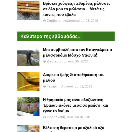
Βρίσκω χούφτες πεθαμένες μέλισσες
σε όλα μου τα μελίσσια... Μετά τις
ταινίες που έβαλα
Σάββατο, Φεβρουαρίου 03, 2018
Καλύτερα της εβδομάδας...
Μια συμβουλή απο τον Επαγγελματία
μελισσοκόμο Μόσχο Ντιώνια!
Δευτέρα, Ιουνίου 26, 2023
Διάρκεια ζωής & αποθήκευση του
μελιού
Τετάρτη, Αυγούστου 02, 2023
Η θρησκεία μας είναι ολοζώντανη!
Έβαλαν εικόνες μέσα σε μελίσσι και
έγινε το θαύμα...
Παρασκευή, Ιουλίου 01, 2016
Βέλτιστη θεραπεία με οξαλικό οξύ