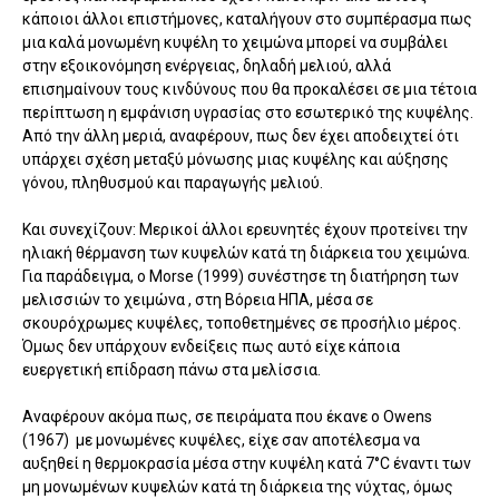
κάποιοι άλλοι επιστήμονες, καταλήγουν στο συμπέρασμα πως
μια καλά μονωμένη κυψέλη το χειμώνα μπορεί να συμβάλει
στην εξοικονόμηση ενέργειας, δηλαδή μελιού, αλλά
επισημαίνουν τους κινδύνους που θα προκαλέσει σε μια τέτοια
περίπτωση η εμφάνιση υγρασίας στο εσωτερικό της κυψέλης.
Από την άλλη μεριά, αναφέρουν, πως δεν έχει αποδειχτεί ότι
υπάρχει σχέση
μεταξύ
μόνωσης μιας
κυψέλη
ς
και
αύξησης
γόνου, πληθυσμού και παραγωγής μελιού.
Και συνεχίζουν: Μερικοί άλλοι ερευνητές
έχουν προτείνει
την
ηλιακή
θέρμανση
των κυψελών κατά τη διάρκεια του χειμώνα.
Για παράδειγμα, ο
Morse
(
1999) συνέστησε
τη διατήρηση
των
μελισσιών το χειμώνα , στη Βόρεια ΗΠΑ, μέσα σε
σκουρόχρωμες κυψέλες, τοποθετημένες σε προσήλιο μέρος.
Όμως δεν υπάρχουν ενδείξεις πως αυτό είχε κάποια
ευεργετική επίδραση πάνω στα μελίσσια.
Αναφέρουν ακόμα πως, σε πειράματα που έκανε ο Owens
(
1967)
με μονωμένες κυψέλες,
είχε σαν αποτέλεσμα να
αυξηθεί η θερμοκρασία μέσα στην κυψέλη κατά
7°C
έναντι
των
μη
μονωμένων
κυψελών
κατά τη διάρκεια της νύχτας, όμως