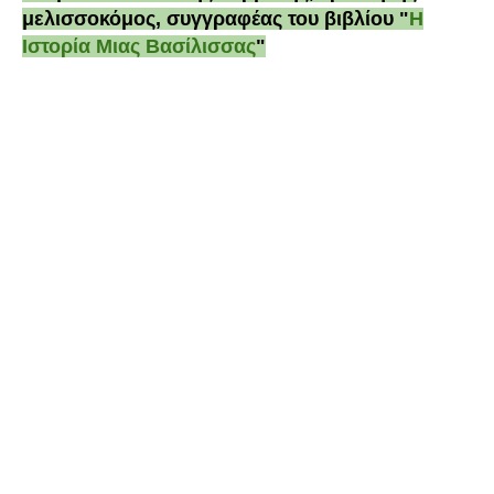
μελισσοκόμος, συγγραφέας του βιβλίου "
Η
Ιστορία Μιας Βασίλισσας
"