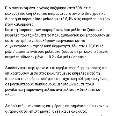
Πιο συγκεκριμένα. ο γόνος αυξήθηκε κατά 59% στις
καλυμμένες κυψέλες του πειράματος, όταν στο ίδιο χρονικό
διάστημα παρουσίασε μείωση κατά 8,4% στις κυψέλες που δεν
ήταν καλυμμένες.
Κατά τη διάρκεια των πειραμάτων, όσα μελίσσια ζούσαν σε
κυψέλες
που τα κάλυπτε το
πολυαιθυλενίου
και μπορούσαν με
αυτό τον τρόπο να δουλέψουν ενεργειακά και να
συγκεντρώσουν την ηλιακή θερμότητα, έδωσαν
±
20,8
κιλά
μέλι
/
αποικία
,
ενώ όσα μελίσσια ζούσαν σε μη καλυπτόμενες
κυψέλες,
έδωσαν
μόνο
±
10.2
κιλά
μέλι
/
αποικία
.
Αποδείχτηκε
περίτρανα
ότι
οι
υψηλότερες
θερμοκρασίες
που
επικρατούσαν
μέσα στις καλυπτόμενες κυψέλες κατά τη
διάρκεια της ημέρας,
οδήγησε σε ταχύτερη
αύξηση
του
γόνου
,
σε μεγαλύτερους πληθυσμούς μελισσών και
σε πολύ
μεγαλύτερη παραγωγή
μελιού ανά
μελίσσι – διπλάσια και
πάνω!
Ας δούμε όμως κάποιες επί μέρους επισημάνσεις που κάνουν
οι τρεις αυτοί επιστήμονες, σχετικά με όλα αυτά,