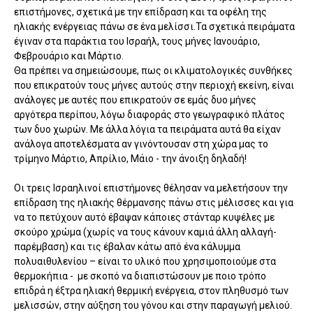
επιστήμονες, σχετικά με την επίδραση και τα οφέλη της
ηλιακής ενέργειας πάνω σε ένα μελίσσι.Τα σχετικά πειράματα
έγιναν στα παράκτια του Ισραήλ, τους μήνες Ιανουάριο,
Φεβρουάριο και Μάρτιο.
Θα πρέπει να σημειώσουμε, πως οι κλιματολογικές συνθήκες
που επικρατούν τους μήνες αυτούς στην περιοχή εκείνη, είναι
ανάλογες με αυτές που επικρατούν σε εμάς δυο μήνες
αργότερα περίπου, λόγω διαφοράς στο γεωγραφικό πλάτος
των δυο χωρών. Με άλλα λόγια τα πειράματα αυτά θα είχαν
ανάλογα αποτελέσματα αν γινόντουσαν στη χώρα μας το
τρίμηνο Μάρτιο, Απρίλιο, Μάιο - την άνοιξη δηλαδή!
Οι τρεις Ισραηλινοί επιστήμονες θέλησαν να μελετήσουν την
επίδραση της ηλιακής θέρμανσης πάνω στις μέλισσες και για
να το πετύχουν αυτό έβαψαν κάποιες στάνταρ κυψέλες με
σκούρο χρώμα (χωρίς να τους κάνουν καμιά άλλη αλλαγή-
παρέμβαση) και τις έβαλαν κάτω από ένα κάλυμμα
πολυαιθυλενίου – είναι το υλικό που χρησιμοποιούμε στα
θερμοκήπια -
με σκοπό να διαπιστώσουν με ποιο τρόπο
επιδρά η έξτρα ηλιακή θερμική ενέργεια, στον πληθυσμό των
μελισσών, στην αύξηση του γόνου και στην παραγωγή μελιού.