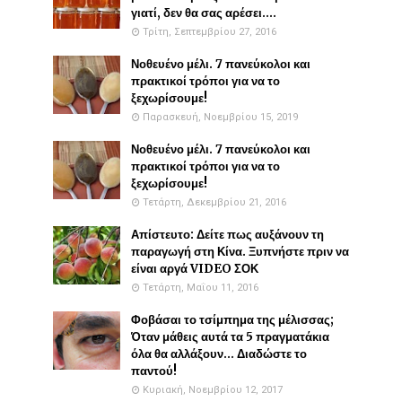
γιατί, δεν θα σας αρέσει....
Τρίτη, Σεπτεμβρίου 27, 2016
Νοθευένο μέλι. 7 πανεύκολοι και
πρακτικοί τρόποι για να το
ξεχωρίσουμε!
Παρασκευή, Νοεμβρίου 15, 2019
Νοθευένο μέλι. 7 πανεύκολοι και
πρακτικοί τρόποι για να το
ξεχωρίσουμε!
Τετάρτη, Δεκεμβρίου 21, 2016
Απίστευτο: Δείτε πως αυξάνουν τη
παραγωγή στη Κίνα. Ξυπνήστε πριν να
είναι αργά VIDEO ΣΟΚ
Τετάρτη, Μαΐου 11, 2016
Φοβάσαι το τσίμπημα της μέλισσας;
Όταν μάθεις αυτά τα 5 πραγματάκια
όλα θα αλλάξουν... Διαδώστε το
παντού!
Κυριακή, Νοεμβρίου 12, 2017