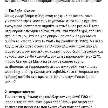
αναφερόμενοι και σε πειράματα προγενέστερων επιστημόνων.
1- Επιβεβαιώνουν:
Όπως γνωρίζουμε, η θέρμανση της
φωλιάς και του γόνου
γίνεται από την κίνηση των εργατριών. Αυτό όμως
έχει ένα
ενεργειακό κόστος που σημαίνει κατανάλωση μελιού.
Ό
ταν η
θερμοκρασία περιβάλλοντος
πέφτει, για παράδειγμα, από
28°C
στους
17°C, ο
μεταβολικός ρυθμό
μιας αποικίας
μελισσών
αυξάνεται
από τα
7 στα 19
Watt
/
Kg (
Southwick, 1982). Με άλλα
λόγια, οι μέλισσες στους
17°C καταναλώνουν πάνω από 2,5
φορές περισσότερο μέλι για να κρατήσουν ζεστή τη φωλιά και
το γόνο, από ότι θα κατανάλωναν αν η θερμοκρασία ήταν 28°C.
Τη μας λέει αυτό? Μας λέει ότι αν με κάποιο τρόπο,
ανεβάσουμε τη θερμοκρασία μέσα στην κυψέλη για κάποιες
ώρες (π.χ. από την ηλιακή ακτινοβολία, κατά τη διάρκεια της
ημέρας) αυτό θα έχει άμεσο αντίκτυπο στην εξοικονόμηση
μελιού!
2- Αναρωτιούνται:
Συνίσταται η μόνωση της κυψέλης τον χειμώνα? Εδώ οι
Ισραηλίτες επιστήμονες αφού παραθέτουν μια σειρά από
έρευνες και πειράματα που έχουν κάνει πριν από αυτούς