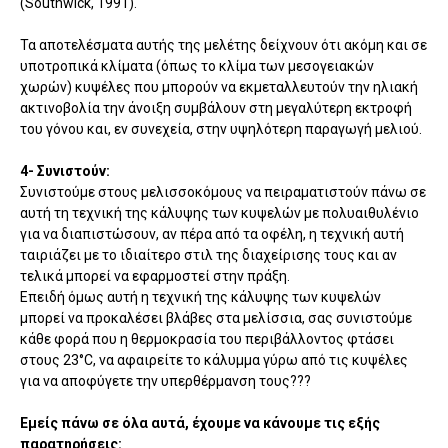
(
Southwick, 1991).
Τα αποτελέσματα
αυτής της μελέτης
δείχνουν ότι
ακόμη και
σε
υποτροπικά
κλίματα
(όπως το κλίμα των μεσογειακών
χωρών) κυψέλες που μπορούν να εκμεταλλευτούν την ηλιακή
ακτινοβολία την άνοιξη συμβάλουν στη
μεγαλύτερη
εκτροφή
του
γόνου
και
,
εν συνεχεία, στην υψηλότερη παραγωγή
μελιού
.
4- Συνιστούν:
Συνιστούμε στους μελισσοκόμους να πειραματιστούν πάνω σε
αυτή τη τεχνική της κάλυψης των κυψελών με πολυαιθυλένιο
για να διαπιστώσουν, αν πέρα από τα οφέλη, η τεχνική αυτή
ταιριάζει με το ιδιαίτερο στιλ της διαχείρισης τους και αν
τελικά μπορεί να εφαρμοστεί στην πράξη.
Επειδή όμως αυτή η τεχνική της κάλυψης των κυψελών
μπορεί να προκαλέσει βλάβες στα μελίσσια, σας συνιστούμε
κάθε φορά που
η θερμοκρασία
του περιβάλλοντος
φτάσει
στους 23°C,
να
αφαιρείτε το
κάλυμμα
γύρω από τις κυψέλες
για να
αποφύγετε την υπερθέρμανση
τους
???
Εμείς πάνω σε όλα αυτά, έχουμε να κάνουμε τις εξής
παρατηρήσεις: