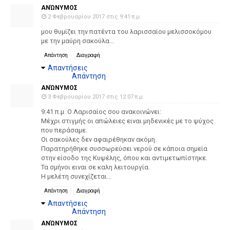
ΑΝΏΝΥΜΟΣ
2 Φεβρουαρίου 2017 στις 9:41 π.μ.
μου θυμίζει την πατέντα του λαρισσαίου μελισσοκόμου
με την μαύρη σακούλα...
Απάντηση
Διαγραφή
Απαντήσεις
Απάντηση
ΑΝΏΝΥΜΟΣ
3 Φεβρουαρίου 2017 στις 12:07 π.μ.
9:41 π.μ. Ο Λαρισαίος σου ανακοινώνει:
Μέχρι στιγμής οι απώλειες ειναι μηδενικές με το ψύχος
που περάσαμε.
Οι σακούλες δεν αφαιρέθηκαν ακόμη.
Παρατηρήθηκε συσσωρεύσει νερού σε κάποια σημεία
στην είσοδο της Κυψέλης, όπου και αντιμετωπίστηκε.
Τα σμήνοι ειναι σε καλη λειτουργία.
Η μελέτη συνεχίζεται...
Απάντηση
Διαγραφή
Απαντήσεις
Απάντηση
ΑΝΏΝΥΜΟΣ