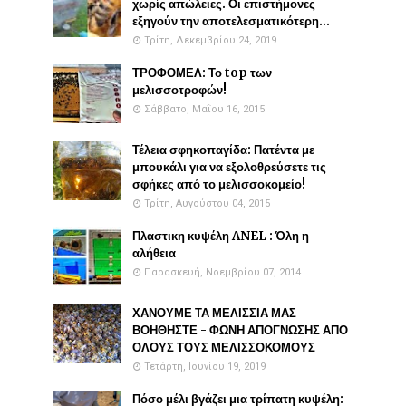
χωρίς απώλειες. Οι επιστήμονες
εξηγούν την αποτελεσματικότερη...
Τρίτη, Δεκεμβρίου 24, 2019
ΤΡΟΦΟΜΕΛ: Το top των
μελισσοτροφών!
Σάββατο, Μαΐου 16, 2015
Τέλεια σφηκοπαγίδα: Πατέντα με
μπουκάλι για να εξολοθρεύσετε τις
σφήκες από το μελισσοκομείο!
Τρίτη, Αυγούστου 04, 2015
Πλαστικη κυψέλη ANEL : Όλη η
αλήθεια
Παρασκευή, Νοεμβρίου 07, 2014
ΧΑΝΟΥΜΕ ΤΑ ΜΕΛΙΣΣΙΑ ΜΑΣ
ΒΟΗΘΗΣΤΕ - ΦΩΝΗ ΑΠΟΓΝΩΣΗΣ ΑΠΟ
ΟΛΟΥΣ ΤΟΥΣ ΜΕΛΙΣΣΟΚΟΜΟΥΣ
Τετάρτη, Ιουνίου 19, 2019
Πόσο μέλι βγάζει μια τρίπατη κυψέλη: