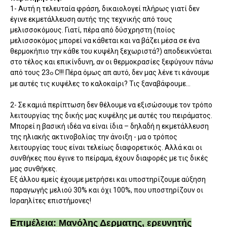
1- Αυτή η τελευταία φράση, δικαιολογεί πλήρως γιατί δεν
έγινε εκμετάλλευση αυτής της τεχνικής από τους
μελισσοκόμους. Γιατί, πέρα από δύσχρηστη (ποίος
μελισσοκόμος μπορεί να κάθεται και να βάζει μέσα σε ένα
θερμοκήπιο την κάθε του κυψέλη ξεχωριστά?) αποδεικνύεται
στο τέλος και επικίνδυνη, αν οι θερμοκρασίες ξεφύγουν πάνω
από τους 23
C
!!! Πέρα όμως απ αυτό, δεν μας λένε τι κάνουμε
ο
με αυτές τις κυψέλες το καλοκαίρι? Τις ξαναβάφουμε...
2- Σε καμιά περίπτωση δεν θέλουμε να εξισώσουμε τον τρόπο
λειτουργίας της δικής μας κυψέλης με αυτές του πειράματος.
Μπορεί η βασική ιδέα να είναι ίδια – δηλαδή η εκμετάλλευση
της ηλιακής ακτινοβολίας την άνοιξη - μα ο τρόπος
λειτουργίας τους είναι τελείως διαφορετικός. Αλλά και οι
συνθήκες που έγινε το πείραμα, έχουν διαφορές με τις δικές
μας συνθήκες.
Εξ άλλου εμείς έχουμε μετρήσει και υποστηρίζουμε αύξηση
παραγωγής μελιού 30% και όχι 100%, που υποστηρίζουν οι
Ισραηλίτες επιστήμονες!
Επιμέλεια: Μανόλης Δερματης, ερευνητής