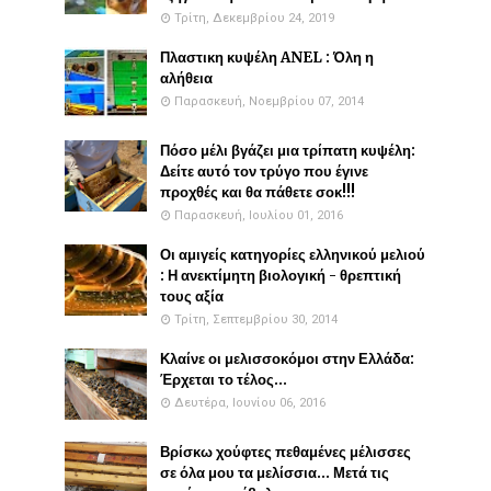
Τρίτη, Δεκεμβρίου 24, 2019
Πλαστικη κυψέλη ANEL : Όλη η
αλήθεια
Παρασκευή, Νοεμβρίου 07, 2014
Πόσο μέλι βγάζει μια τρίπατη κυψέλη:
Δείτε αυτό τον τρύγο που έγινε
προχθές και θα πάθετε σοκ!!!
Παρασκευή, Ιουλίου 01, 2016
Οι αμιγείς κατηγορίες ελληνικού μελιού
: Η ανεκτίμητη βιολογική - θρεπτική
τους αξία
Τρίτη, Σεπτεμβρίου 30, 2014
Κλαίνε οι μελισσοκόμοι στην Ελλάδα:
Έρχεται το τέλος...
Δευτέρα, Ιουνίου 06, 2016
Βρίσκω χούφτες πεθαμένες μέλισσες
σε όλα μου τα μελίσσια... Μετά τις