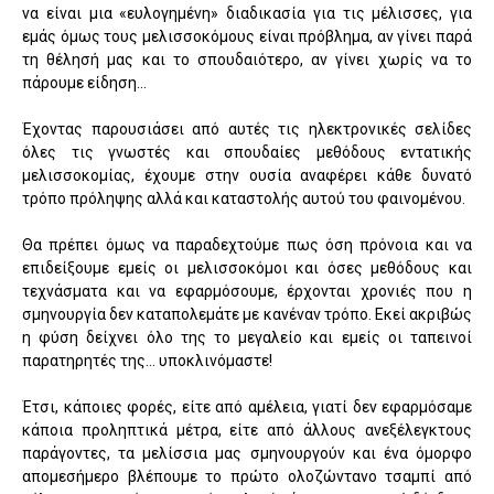
να είναι μια «ευλογημένη» διαδικασία για τις μέλισσες, για
εμάς όμως τους μελισσοκόμους είναι πρόβλημα, αν γίνει παρά
τη θέλησή μας και το σπουδαιότερο, αν γίνει χωρίς να το
πάρουμε είδηση...
Έχοντας παρουσιάσει από αυτές τις ηλεκτρονικές σελίδες
όλες τις γνωστές και σπουδαίες μεθόδους εντατικής
μελισσοκομίας, έχουμε στην ουσία αναφέρει κάθε δυνατό
τρόπο πρόληψης αλλά και καταστολής αυτού του φαινομένου.
Θα πρέπει όμως να παραδεχτούμε πως όση πρόνοια και να
επιδείξουμε εμείς οι μελισσοκόμοι και όσες μεθόδους και
τεχνάσματα και να εφαρμόσουμε, έρχονται χρονιές που η
σμηνουργία δεν καταπολεμάτε με κανέναν τρόπο. Εκεί ακριβώς
η φύση δείχνει όλο της το μεγαλείο και εμείς οι ταπεινοί
παρατηρητές της... υποκλινόμαστε!
Έτσι, κάποιες φορές, είτε από αμέλεια, γιατί δεν εφαρμόσαμε
κάποια προληπτικά μέτρα, είτε από άλλους ανεξέλεγκτους
παράγοντες, τα μελίσσια μας σμηνουργούν και ένα όμορφο
απομεσήμερο βλέπουμε το πρώτο ολοζώντανο τσαμπί από