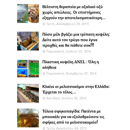
Βέλτιστη θεραπεία με οξαλικό οξύ
χωρίς απώλειες. Οι επιστήμονες
εξηγούν την αποτελεσματικότερη...
Τρίτη, Δεκεμβρίου 24, 2019
Πόσο μέλι βγάζει μια τρίπατη κυψέλη:
Δείτε αυτό τον τρύγο που έγινε
προχθές και θα πάθετε σοκ!!!
Παρασκευή, Ιουλίου 01, 2016
Πλαστικη κυψέλη ANEL : Όλη η
αλήθεια
Παρασκευή, Νοεμβρίου 07, 2014
Κλαίνε οι μελισσοκόμοι στην Ελλάδα:
Έρχεται το τέλος...
Δευτέρα, Ιουνίου 06, 2016
Τέλεια σφηκοπαγίδα: Πατέντα με
μπουκάλι για να εξολοθρεύσετε τις
σφήκες από το μελισσοκομείο!
Τρίτη, Αυγούστου 04, 2015