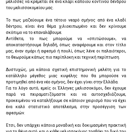
μέλισσες να κρέμεται σε ένα κλαρί κάποιου κοντινού δένδρου
του μελισσοκομείου μας.
Το πως μαζεύουμε ένα τέτοιο νεαρό σμήνος από ένα κλαδί
δέντρου, είναι ένα θέμα χιλιοειπωμένο και δεν κρίνουμε
σκόπιμο να το επαναλάβουμε.
Αντίθετα, το πως μπορούμε να «σπιτώσουμε», να
αποκαταστήσουμε δηλαδή, όπως αναφέρουμε και στον τίτλο
μας, έναν σμάρι ή αφεσμό ή πουλί, όπως λένε οι παλαιότεροι,
το θεωρούμε κάπως πιο περίπλοκη και τεχνική περίπτωση.
Δυστυχώς, μα κάποια σχετική επιστημονική μελέτη για το
κατάλληλο μέγεθος μιας κυψέλης που θα μπορούσε να
προτιμηθεί από ένα νέο σμήνος, δεν έχει γίνει στην Ελλάδα.
Για το λόγο αυτό, εμείς οι Έλληνες μελισσοκόμοι, δεν έχουμε
παρά να πειραματιζόμαστε και να αυτοσχεδιάζουμε,
προκειμένου να καταλήξουμε σε κάποιον χειρισμό που να έχει
ένα καλό στατιστικό αποτέλεσμα, στην προσέγγιση των
αφεσμών.
Έτσι, δεν υπάρχει κάποια μοναδική και δοκιμασμένη πρακτική
για το θέμα αυτό, και ο κάθε μελισσοκόμος τραβάει το δικό του