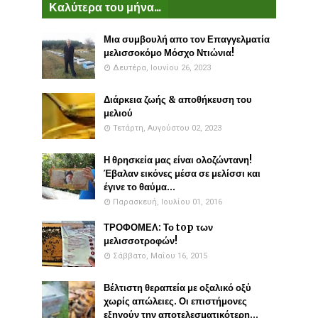
Καλύτερα του μήνα...
Μια συμβουλή απο τον Επαγγελματία
μελισσοκόμο Μόσχο Ντιώνια!
Δευτέρα, Ιουνίου 26, 2023
Διάρκεια ζωής & αποθήκευση του
μελιού
Τετάρτη, Αυγούστου 02, 2023
Η θρησκεία μας είναι ολοζώντανη!
Έβαλαν εικόνες μέσα σε μελίσσι και
έγινε το θαύμα...
Παρασκευή, Ιουλίου 01, 2016
ΤΡΟΦΟΜΕΛ: Το top των
μελισσοτροφών!
Σάββατο, Μαΐου 16, 2015
Βέλτιστη θεραπεία με οξαλικό οξύ
χωρίς απώλειες. Οι επιστήμονες
εξηγούν την αποτελεσματικότερη...