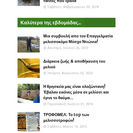
ταινίες που έβαλα
Σάββατο, Φεβρουαρίου 03, 2018
Καλύτερα της εβδομάδας...
Μια συμβουλή απο τον Επαγγελματία
μελισσοκόμο Μόσχο Ντιώνια!
Δευτέρα, Ιουνίου 26, 2023
Διάρκεια ζωής & αποθήκευση του
μελιού
Τετάρτη, Αυγούστου 02, 2023
Η θρησκεία μας είναι ολοζώντανη!
Έβαλαν εικόνες μέσα σε μελίσσι και
έγινε το θαύμα...
Παρασκευή, Ιουλίου 01, 2016
ΤΡΟΦΟΜΕΛ: Το top των
μελισσοτροφών!
Σάββατο, Μαΐου 16, 2015