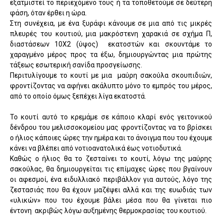
εξατμιστεί το περιεχόμενο τους ή τα τοποθετούμε σε δεύτερη
φάση, όταν έρθει η ώρα.
Στη συνέχεια, με ένα ξυράφι κάνουμε σε μια από τις μικρές
πλευρές του κουτιού, μια μακρόστενη χαρακιά σε σχήμα Π,
διαστάσεων 10Χ2 (ύψος)
εκατοστών και σκουντάμε το
χαραγμένο μέρος προς τα έξω, δημιουργώντας μια πρώτης
τάξεως εσωτερική σανίδα προσγείωσης.
Περιτυλίγουμε το κουτί με μια
μαύρη σακούλα σκουπιδιών,
φροντίζοντας να αφήνει ακάλυπτο μόνο το εμπρός του μέρος,
από το οποίο όμως ξεπέχει λίγα εκατοστά.
Το κουτί αυτό το κρεμάμε σε κάποιο κλαρί ενός γειτονικού
δένδρου του μελισσοκομείου μας φροντίζοντας να το βρίσκει
ο ήλιος κάποιες ώρες την ημέρα και το άνοιγμα που του έχουμε
κάνει να βλέπει από νοτιοανατολικά έως νοτιοδυτικά.
Καθώς ο ήλιος θα το ζεσταίνει το κουτί, λόγω της μαύρης
σακούλας, θα δημιουργείται τις επίμαχες ώρες που βγαίνουν
οι αφεσμοί, ένα ειδυλλιακό περιβάλλον για αυτούς, λόγο της
ζεστασιάς που θα έχουν μαζέψει αλλά και της ευωδιάς των
«υλικών» που του έχουμε βάλει μέσα που θα γίνεται πιο
έντονη
ακριβώς λόγω αυξημένης θερμοκρασίας του κουτιού.