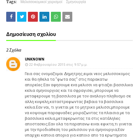
Tags:
Μελισσοκομικοί χειρισμοί
Σμηνουργία
Δημοσίευση σχολίου
2 Σχόλια
UNKNOWN
22 Φεβρουαρίου 2015 στις 9:57 μ.μ.
Γεια σας ονομαζομαι Δημητρης,ειμαι νεος μελισσοκομος
και θα ηθελα τα "φωτα σας" στις παρακατω
απορείες.Εαν αφησουμε ενα μελισσι να φτιαξει βασσιλικα
κελια σμηνουργιας και τα σφραγισει, μπορουμε να
μεταφερουμε τη βασσιλισα με τον αναλογο πληθυσμο σε
αλλη κυψελη,καταστρεφωντας βεβαια τα βασσιλικα
κελια.Εαν ναι, τι γινεται με το μητρικο μελισσι;μπορουμε
να κοψουμε παραφυαδες μοιραζωντας τα πλαισια με τα
βασσιλικα κελια,μεταφερωντας τα στις κατάληλες
αποστασεις;Εαν ολα τα παραπανω ειναι εφικτα,τι γινεται
με την προδιαθεση του μελισσιου για σμηνουργια;Εαν
υπαρχει καποια απορια για καποιο απο τα ερωτηματα