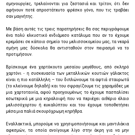
σμηνουργίες, τρελαίνονται για ζεστασιά και τρίτον, ότι δεν
αφήνουν ποτέ απροστάτευτο φρέσκο γόνο, που τις τραβάει
σαν μαγνήτης.
Με βάση αυτές τις τρεις παρατηρήσεις θα σας περιγράψουμε
ένα πολύ ελκυστικό ενδιάμεσο κατάλυμα που αν το έχουμε
κρεμάσει σε κάποιο σημείο του μελισσοκομείου μας, τα νεαρά
σμήνη μας δύσκολα θα αντισταθούν στον πειρασμό να το
προτιμήσουν.
Βρίσκουμε ένα χαρτόκουτο μεσαίου μεγέθους, από σκληρό
χαρτόνι - η συσκευασία των μεταλλικών κουτιών γάλακτος
είναι η πιο κατάλληλη – του διπλώνουμε τα αφτιά σταυρωτά
(το κλείνουμε δηλαδή) και του σφραγίζουμε τις χαραμάδες με
μια χαρτοταινία, αφού προηγουμένως το έχουμε πασπαλίσει
εσωτερικά με μια κηραλοιφή που να περιέχει αιθέριο έλαιο
μελισσόχορτου ή ευκαλύπτου και του έχουμε τοποθετήσει
μέσα μια παλιά σκουρόχρωμη κηρήθρα.
Εναλλακτικά, μπορούμε να χρησιμοποιήσουμε και μαντιλάκια
αφεσμών, τα οποία ανοίγουμε λίγο στην άκρη για να μην