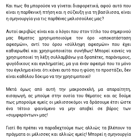
Και πως θα μπορούσε να γίνεται διαφορετικά, αφού αυτό που
είναι η παρθενική πτήση και η σύζευξη για τη βασίλισσα, είναι
η σμηνουργία για τις παρθένες μελισσούλες μας?
Αυτοί ακριβώς είναι και ο λόγοι που στον τίτλο του σημερινού
μας θέματος χρησιμοποιούμε τον όρο «αποκατάσταση
αφεσμών», αντί του όρου «σύλληψη αφεσμών» που έχει
καθιερωθεί και χρησιμοποιείται συνήθως! Μπορεί κανείς να
χρησιμοποιεί τη λέξη συλλαμβάνω για δραπέτες, παράνομους,
φυγόδικους και εγκληματίες, μα για έναν αφεσμό που το μόνο
του έγκλημα είναι ότι κάνει αυτό που η φύση το προστάζει, δεν
είναι καθόλου δόκιμο να την χρησιμοποιεί!
Μετά όμως από αυτή την μακροσκελή, μα απαραίτητη,
εισαγωγή, ας μπούμε στην ουσία του θέματος και ας δούμε
πως μπορούμε εμείς οι μελισσοκόμοι να δράσουμε έτσι ώστε
ένα τέτοιο φαινόμενο να μην αποβεί σε βάρος των
«συμφερόντων» μας!
Γιατί θα πρέπει να παραδεχτούμε πως αλλιώς τα βλέπουν τα
πράγματα οι μέλισσες και αλλιώς εμείς! Μπορεί η σμηνουργία