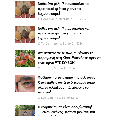
Νοθευένο μέλι. 7 πανεύκολοι και
πρακτικοί τρόποι για να το
ξεχωρίσουμε!
Παρασκευή, Νοεμβρίου 15, 2019
Νοθευένο μέλι. 7 πανεύκολοι και
πρακτικοί τρόποι για να το
ξεχωρίσουμε!
Τετάρτη, Δεκεμβρίου 21, 2016
Απίστευτο: Δείτε πως αυξάνουν τη
παραγωγή στη Κίνα. Ξυπνήστε πριν να
είναι αργά VIDEO ΣΟΚ
Τετάρτη, Μαΐου 11, 2016
Φοβάσαι το τσίμπημα της μέλισσας;
Όταν μάθεις αυτά τα 5 πραγματάκια
όλα θα αλλάξουν... Διαδώστε το
παντού!
Κυριακή, Νοεμβρίου 12, 2017
Η θρησκεία μας είναι ολοζώντανη!
Έβαλαν εικόνες μέσα σε μελίσσι και