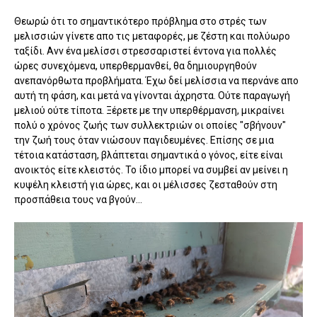
Θεωρώ ότι το σημαντικότερο πρόβλημα στο στρές των
μελισσιών γίνετε απο τις μεταφορές, με ζέστη και πολύωρο
ταξίδι. Ανν ένα μελίσσι στρεσσαριστεί έντονα για πολλές
ώρες συνεχόμενα, υπερθερμανθεί, θα δημιουργηθούν
ανεπανόρθωτα προβλήματα. Έχω δεί μελίσσια να περνάνε απο
αυτή τη φάση, και μετά να γίνονται άχρηστα. Ούτε παραγωγή
μελιού ούτε τίποτα. Ξέρετε με την υπερθέρμανση, μικραίνει
πολύ ο χρόνος ζωής των συλλεκτριών οι οποίες "σβήνουν"
την ζωή τους όταν νιώσουν παγιδευμένες. Επίσης σε μια
τέτοια κατάσταση, βλάπτεται σημαντικά ο γόνος, είτε είναι
ανοικτός είτε κλειστός. Το ίδιο μπορεί να συμβεί αν μείνει η
κυψέλη κλειστή για ώρες, και οι μέλισσες ζεσταθούν στη
προσπάθεια τους να βγούν...