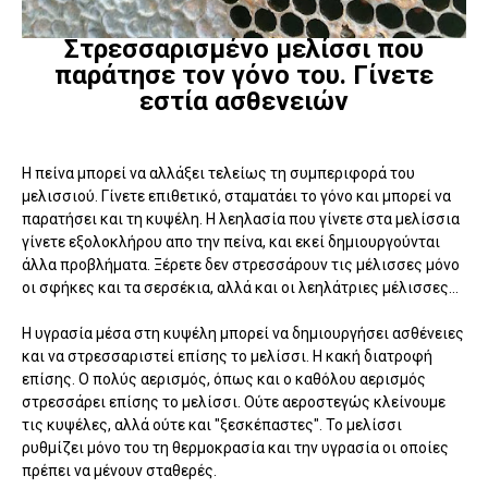
Στρεσσαρισμένο μελίσσι που
παράτησε τον γόνο του. Γίνετε
εστία ασθενειών
Η πείνα μπορεί να αλλάξει τελείως τη συμπεριφορά του
μελισσιού. Γίνετε επιθετικό, σταματάει το γόνο και μπορεί να
παρατήσει και τη κυψέλη. Η λεηλασία που γίνετε στα μελίσσια
γίνετε εξολοκλήρου απο την πείνα, και εκεί δημιουργούνται
άλλα προβλήματα. Ξέρετε δεν στρεσσάρουν τις μέλισσες μόνο
οι σφήκες και τα σερσέκια, αλλά και οι λεηλάτριες μέλισσες...
Η υγρασία μέσα στη κυψέλη μπορεί να δημιουργήσει ασθένειες
και να στρεσσαριστεί επίσης το μελίσσι. Η κακή διατροφή
επίσης. Ο πολύς αερισμός, όπως και ο καθόλου αερισμός
στρεσσάρει επίσης το μελίσσι. Ούτε αεροστεγώς κλείνουμε
τις κυψέλες, αλλά ούτε και "ξεσκέπαστες". Το μελίσσι
ρυθμίζει μόνο του τη θερμοκρασία και την υγρασία οι οποίες
πρέπει να μένουν σταθερές.