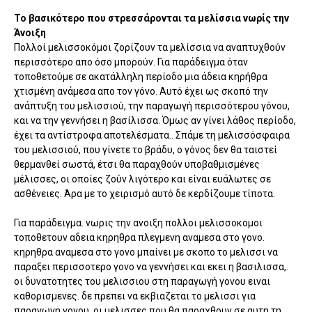
Το βασικότερο που στρεσσάρονται τα μελίσσια νωρίς την
Άνοιξη
Πολλοί μελισσοκόμοι ζορίζουν τα μελίσσια να αναπτυχθούν
περισσότερο απο όσο μπορούν. Για παράδειγμα όταν
τοποθετούμε σε ακατάλληλη περίοδο μια άδεια κηρήθρα
χτισμένη ανάμεσα απο τον γόνο. Αυτό έχει ως σκοπό την
ανάπτυξη του μελισσιού, την παραγωγή περισσότερου γόνου,
και να την γεννήσει η βασίλισσα. Όμως αν γίνει λάθος περίοδο,
έχει τα αντίστροφα αποτελέσματα.. Σπάμε τη μελισσόσφαιρα
του μελισσιού, που γίνετε το βράδυ, ο γόνος δεν θα ταιστεί
θερμανθεί σωστά, έτσι θα παραχθούν υποβαθμισμένες
μέλισσες, οι οποίες ζούν λιγότερο και είναι ευάλωτες σε
ασθένειες. Άρα με το χειρισμό αυτό δε κερδίζουμε τίποτα.
Για παράδειγμα. νωρις την ανοιξη πολλοι μελισσοκομοι
τοποθετουν αδεια κηρηθρα πλεγμενη αναμεσα στο γονο.
κηρηθρα αναμεσα στο γονο μπαίνει με σκοπο το μελισσι να
παραξει περισσοτερο γονο να γεννήσει και εκει η βασιλισσα,.
οι δυνατοτητες του μελισσιου στη παραγωγή γονου ειναι
καθορισμενες. δε πρεπει να εκβιαζεται το μελισσι για
παραγωγη γονου. οι μελισσες που θα παραχθουν σε αυτη τη