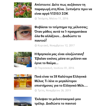
Απίστευτο: Δείτε πως αυξάνουν τη
παραγωγή στη Κίνα. Ξυπνήστε πριν να
είναι αργά VIDEO ΣΟΚ
Τετάρτη, Μαΐου 11, 2016
Φοβάσαι το τσίμπημα της μέλισσας;
Όταν μάθεις αυτά τα 5 πραγματάκια
όλα θα αλλάξουν... Διαδώστε το
παντού!
Κυριακή, Νοεμβρίου 12, 2017
Η θρησκεία μας είναι ολοζώντανη!
Έβαλαν εικόνες μέσα σε μελίσσι και
έγινε το θαύμα...
Παρασκευή, Ιουλίου 01, 2016
Ποιά είναι τα 18 Καλύτερα Ελληνικά
Μέλια; Τι λένε οι μεγαλύτεροι
επιστήμονες για το Ελληνικό Μέλι....
Τρίτη, Νοεμβρίου 26, 2019
Έκλεψαν το μελισσοκομικό μου
τρέλερ. Διαδώστε το παντού