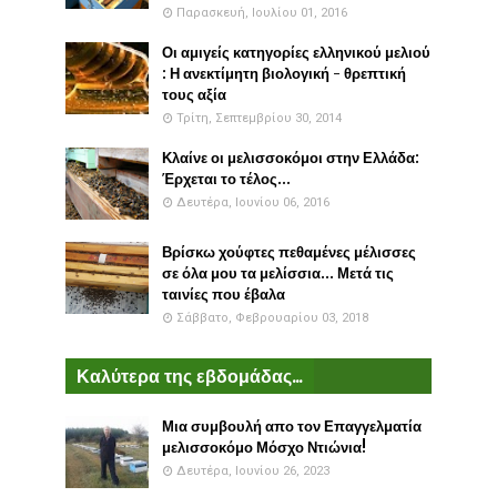
Παρασκευή, Ιουλίου 01, 2016
Οι αμιγείς κατηγορίες ελληνικού μελιού
: Η ανεκτίμητη βιολογική - θρεπτική
τους αξία
Τρίτη, Σεπτεμβρίου 30, 2014
Κλαίνε οι μελισσοκόμοι στην Ελλάδα:
Έρχεται το τέλος...
Δευτέρα, Ιουνίου 06, 2016
Βρίσκω χούφτες πεθαμένες μέλισσες
σε όλα μου τα μελίσσια... Μετά τις
ταινίες που έβαλα
Σάββατο, Φεβρουαρίου 03, 2018
Καλύτερα της εβδομάδας...
Μια συμβουλή απο τον Επαγγελματία
μελισσοκόμο Μόσχο Ντιώνια!
Δευτέρα, Ιουνίου 26, 2023