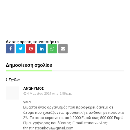
Αν σας άρεσε, κοινοποιήστε...
Δημοσίευση σχολίου
1 Σχόλια
ΑΝΏΝΥΜΟΣ
4 Μαρτίου 2024 στις 6:58 μ.μ.
γεια
Είμαστε ένας οργανισμός που προσφέρει δάνεια σε
άτομα που χρειάζονται προσωπική επένδυση με ποσοστό
2%. Το ποσό κυμαίνεται από 2000 Ευρώ έως 800.000 Ευρώ
Είμαι γρήγορος και δίκαιος. E-mail επικοινωνίας:
thristinatsonkova@gmail.com