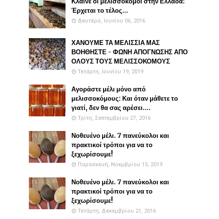
Κλαίνε οι μελισσοκόμοι στην Ελλάδα:
Έρχεται το τέλος...
Δευτέρα, Ιουνίου 06, 2016
ΧΑΝΟΥΜΕ ΤΑ ΜΕΛΙΣΣΙΑ ΜΑΣ
ΒΟΗΘΗΣΤΕ - ΦΩΝΗ ΑΠΟΓΝΩΣΗΣ ΑΠΟ
ΟΛΟΥΣ ΤΟΥΣ ΜΕΛΙΣΣΟΚΟΜΟΥΣ
Τετάρτη, Ιουνίου 19, 2019
Αγοράστε μέλι μόνο από
μελισσοκόμους: Και όταν μάθετε το
γιατί, δεν θα σας αρέσει....
Τρίτη, Σεπτεμβρίου 27, 2016
Νοθευένο μέλι. 7 πανεύκολοι και
πρακτικοί τρόποι για να το
ξεχωρίσουμε!
Παρασκευή, Νοεμβρίου 15, 2019
Νοθευένο μέλι. 7 πανεύκολοι και
πρακτικοί τρόποι για να το
ξεχωρίσουμε!
Τετάρτη, Δεκεμβρίου 21, 2016