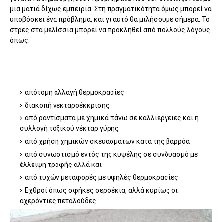
μια ματιά δίχως εμπειρία. Στη πραγματικότητα όμως μπορεί να
υποβόσκει ένα πρόβλημα, και γι αυτό θα μιλήσουμε σήμερα. Το
στρες στα μελίσσια μπορεί να προκληθεί από πολλούς λόγους
όπως:
απότομη αλλαγή θερμοκρασίες
διακοπή νεκταροέκκρισης
από ραντίσματα με χημικά πάνω σε καλλίεργειες και η
συλλογή τοξικού νέκταρ γύρης
από χρήση χημικών σκευασμάτων κατά της βαρρόα
από συνωστισμό εντός της κυψέλης σε συνδυασμό με
έλλειψη τροφής αλλά και
από τυχών μεταφορές με υψηλές θερμοκρασίες
Εχθροί όπως σφήκες σερσέκια, αλλά κυρίως οι
αχερόντιες πεταλούδες