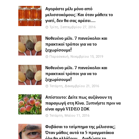
Αγοράστε μέλι μόνο από
μελισσοκόμους: Και όταν μάθετε το
γιατί, δεν θα σας αρέσει....
Τρίτη, Σεπτεμβρίου 27, 2016
Νοθευένο μέλι. 7 πανεύκολοι και
πρακτικοί τρόποι για να το
ξεχωρίσουμε!
Παρασκευή, Νοεμβρίου 15, 2019
Νοθευένο μέλι. 7 πανεύκολοι και
πρακτικοί τρόποι για να το
ξεχωρίσουμε!
Τετάρτη, Δεκεμβρίου 21, 2016
Απίστευτο: Δείτε πως αυξάνουν τη
παραγωγή στη Κίνα. Ξυπνήστε πριν να
είναι αργά VIDEO ΣΟΚ
Τετάρτη, Μαΐου 11, 2016
Φοβάσαι το τσίμπημα της μέλισσας;
Όταν μάθεις αυτά τα 5 πραγματάκια
όλα θα αλλάξουν... Διαδώστε το