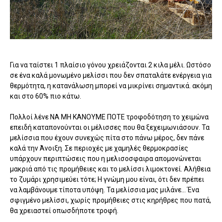
Για να ταίστει 1 πλαίσιο γόνου χρειάζονται 2 κιλα μέλι. Ωστόσο
σε ένα καλά μονωμένο μελίσσι που δεν σπαταλάτε ενέργεια για
θερμότητα, η κατανάλωση μπορεί να μικρίνει σημαντικά. ακόμη
και στο 60% πιο κάτω.
Πολλοί λένε ΝΑ ΜΗ ΚΑΝΟΥΜΕ ΠΟΤΕ τροφοδότηση το χειμώνα
επειδή καταπονούνται οι μέλισσες που θα ξεχειμωνιάσουν. Τα
μελίσσια που έχουν συνεχώς πίτα στο πάνω μέρος, δεν πάνε
καλά την Άνοιξη. Σε περιοχές με χαμηλές θερμοκρασίες
υπάρχουν περιπτώσεις που η μελισοσφαιρα απομονώνεται
μακριά από τις προμήθειες και το μελίσσι λιμοκτονεί. Αλήθεια
το ζυμάρι χρησιμεύει τότε; Η γνώμη μου είναι, ότι δεν πρέπει
να λαμβάνουμε τίποτα υπόψη. Τα μελίσσια μας μιλάνε... Ένα
σφιγμένο μελίσσι, χωρίς προμήθειες στις κηρήθρες που πατά,
θα χρειαστεί οπωσδήποτε τροφή.