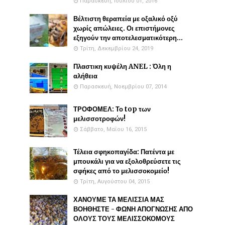
Παρασκευή, Ιουλίου 01, 2016
Βέλτιστη θεραπεία με οξαλικό οξύ
χωρίς απώλειες. Οι επιστήμονες
εξηγούν την αποτελεσματικότερη...
Τρίτη, Δεκεμβρίου 24, 2019
Πλαστικη κυψέλη ANEL : Όλη η
αλήθεια
Παρασκευή, Νοεμβρίου 07, 2014
ΤΡΟΦΟΜΕΛ: Το top των
μελισσοτροφών!
Σάββατο, Μαΐου 16, 2015
Τέλεια σφηκοπαγίδα: Πατέντα με
μπουκάλι για να εξολοθρεύσετε τις
σφήκες από το μελισσοκομείο!
Τρίτη, Αυγούστου 04, 2015
ΧΑΝΟΥΜΕ ΤΑ ΜΕΛΙΣΣΙΑ ΜΑΣ
ΒΟΗΘΗΣΤΕ - ΦΩΝΗ ΑΠΟΓΝΩΣΗΣ ΑΠΟ
ΟΛΟΥΣ ΤΟΥΣ ΜΕΛΙΣΣΟΚΟΜΟΥΣ