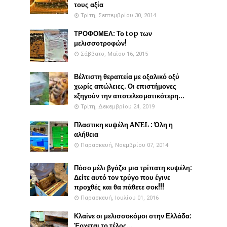
τους αξία
Τρίτη, Σεπτεμβρίου 30, 2014
ΤΡΟΦΟΜΕΛ: Το top των
μελισσοτροφών!
Σάββατο, Μαΐου 16, 2015
Βέλτιστη θεραπεία με οξαλικό οξύ
χωρίς απώλειες. Οι επιστήμονες
εξηγούν την αποτελεσματικότερη...
Τρίτη, Δεκεμβρίου 24, 2019
Πλαστικη κυψέλη ANEL : Όλη η
αλήθεια
Παρασκευή, Νοεμβρίου 07, 2014
Πόσο μέλι βγάζει μια τρίπατη κυψέλη:
Δείτε αυτό τον τρύγο που έγινε
προχθές και θα πάθετε σοκ!!!
Παρασκευή, Ιουλίου 01, 2016
Κλαίνε οι μελισσοκόμοι στην Ελλάδα:
Έρχεται το τέλος...