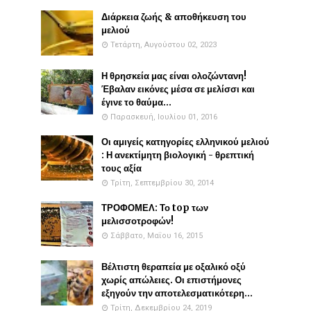
Διάρκεια ζωής & αποθήκευση του
μελιού
Τετάρτη, Αυγούστου 02, 2023
Η θρησκεία μας είναι ολοζώντανη!
Έβαλαν εικόνες μέσα σε μελίσσι και
έγινε το θαύμα...
Παρασκευή, Ιουλίου 01, 2016
Οι αμιγείς κατηγορίες ελληνικού μελιού
: Η ανεκτίμητη βιολογική - θρεπτική
τους αξία
Τρίτη, Σεπτεμβρίου 30, 2014
ΤΡΟΦΟΜΕΛ: Το top των
μελισσοτροφών!
Σάββατο, Μαΐου 16, 2015
Βέλτιστη θεραπεία με οξαλικό οξύ
χωρίς απώλειες. Οι επιστήμονες
εξηγούν την αποτελεσματικότερη...
Τρίτη, Δεκεμβρίου 24, 2019