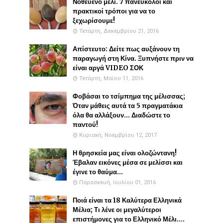
Νοθευένο μέλι. 7 πανεύκολοι και
πρακτικοί τρόποι για να το
ξεχωρίσουμε!
Τετάρτη, Δεκεμβρίου 21, 2016
Απίστευτο: Δείτε πως αυξάνουν τη
παραγωγή στη Κίνα. Ξυπνήστε πριν να
είναι αργά VIDEO ΣΟΚ
Τετάρτη, Μαΐου 11, 2016
Φοβάσαι το τσίμπημα της μέλισσας;
Όταν μάθεις αυτά τα 5 πραγματάκια
όλα θα αλλάξουν... Διαδώστε το
παντού!
Κυριακή, Νοεμβρίου 12, 2017
Η θρησκεία μας είναι ολοζώντανη!
Έβαλαν εικόνες μέσα σε μελίσσι και
έγινε το θαύμα...
Παρασκευή, Ιουλίου 01, 2016
Ποιά είναι τα 18 Καλύτερα Ελληνικά
Μέλια; Τι λένε οι μεγαλύτεροι
επιστήμονες για το Ελληνικό Μέλι....