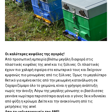
Οι καλύτερες κυψέλες της αγοράς!
Από προσωπική εμπειρία βλέπω μεγάλη διαφορά στις
πλαστικές κυψέλες της anel και τις ξύλινες. Οι πλαστικές
έχουν πιο χαλαρή σφαίρα στο εσωτερικό τους και δείχνουν
εμφανώς πιο μονωμένες από τις ξύλινες. Όμως το μεγαλύτερο
θετικό για εμένα εκτός από την μειωμένη κατανάλωση σε
ζαχαροζύμαρο όλο το χειμώνα, είναι η γρήγορη ανάπτυξη
νωρίς την άνοιξη. Λόγω της μεγάλης μόνωσης οι βασίλισσες
γεννάνε νωρίτερα περισσότερα αυγά και ο γόνος δε κινδυνεύει
από ψύξη η κρύωμα. Δείτε και την ανακοίνωση από τις
μετρήσεις της anel.
Απο το μελισσοκομείο της ANEL...