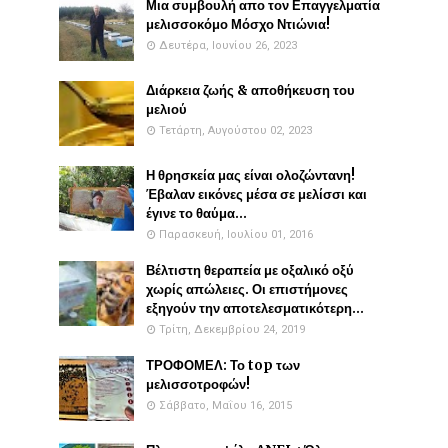
Μια συμβουλή απο τον Επαγγελματία
μελισσοκόμο Μόσχο Ντιώνια!
Δευτέρα, Ιουνίου 26, 2023
Διάρκεια ζωής & αποθήκευση του
μελιού
Τετάρτη, Αυγούστου 02, 2023
Η θρησκεία μας είναι ολοζώντανη!
Έβαλαν εικόνες μέσα σε μελίσσι και
έγινε το θαύμα...
Παρασκευή, Ιουλίου 01, 2016
Βέλτιστη θεραπεία με οξαλικό οξύ
χωρίς απώλειες. Οι επιστήμονες
εξηγούν την αποτελεσματικότερη...
Τρίτη, Δεκεμβρίου 24, 2019
ΤΡΟΦΟΜΕΛ: Το top των
μελισσοτροφών!
Σάββατο, Μαΐου 16, 2015