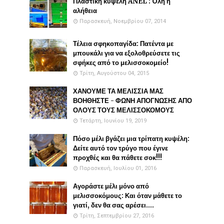
Πλαστικη κυψέλη ANEL : Όλη η
αλήθεια
Παρασκευή, Νοεμβρίου 07, 2014
Τέλεια σφηκοπαγίδα: Πατέντα με
μπουκάλι για να εξολοθρεύσετε τις
σφήκες από το μελισσοκομείο!
Τρίτη, Αυγούστου 04, 2015
ΧΑΝΟΥΜΕ ΤΑ ΜΕΛΙΣΣΙΑ ΜΑΣ
ΒΟΗΘΗΣΤΕ - ΦΩΝΗ ΑΠΟΓΝΩΣΗΣ ΑΠΟ
ΟΛΟΥΣ ΤΟΥΣ ΜΕΛΙΣΣΟΚΟΜΟΥΣ
Τετάρτη, Ιουνίου 19, 2019
Πόσο μέλι βγάζει μια τρίπατη κυψέλη:
Δείτε αυτό τον τρύγο που έγινε
προχθές και θα πάθετε σοκ!!!
Παρασκευή, Ιουλίου 01, 2016
Αγοράστε μέλι μόνο από
μελισσοκόμους: Και όταν μάθετε το
γιατί, δεν θα σας αρέσει....
Τρίτη, Σεπτεμβρίου 27, 2016