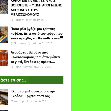
ΧΑΝΟΥΜΕ ΤΑ ΜΕΛΙΣΣΙΑ ΜΑΣ
ΒΟΗΘΗΣΤΕ - ΦΩΝΗ ΑΠΟΓΝΩΣΗΣ
ΑΠΟ ΟΛΟΥΣ ΤΟΥΣ
ΜΕΛΙΣΣΟΚΟΜΟΥΣ
Τετάρτη, Ιουνίου 19, 2019
Πόσο μέλι βγάζει μια τρίπατη
κυψέλη: Δείτε αυτό τον τρύγο που
έγινε προχθές και θα πάθετε σοκ!!!
Παρασκευή, Ιουλίου 01, 2016
Αγοράστε μέλι μόνο από
μελισσοκόμους: Και όταν μάθετε
το γιατί, δεν θα σας αρέσει....
Τρίτη, Σεπτεμβρίου 27, 2016
άστε επίσης...
Κλαίνε οι μελισσοκόμοι στην
Ελλάδα: Έρχεται το τέλος...
Δευτέρα, Ιουνίου 06, 2016