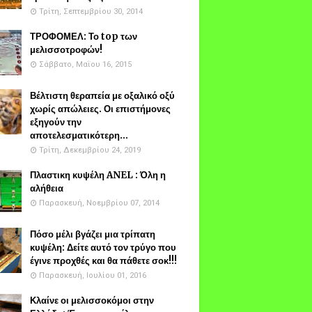
Τρίτη, Σεπτεμβρίου 30, 2014
ΤΡΟΦΟΜΕΛ: Το top των
μελισσοτροφών!
Σάββατο, Μαΐου 16, 2015
Βέλτιστη θεραπεία με οξαλικό οξύ
χωρίς απώλειες. Οι επιστήμονες
εξηγούν την
αποτελεσματικότερη...
Τρίτη, Δεκεμβρίου 24, 2019
Πλαστικη κυψέλη ANEL : Όλη η
αλήθεια
Παρασκευή, Νοεμβρίου 07, 2014
Πόσο μέλι βγάζει μια τρίπατη
κυψέλη: Δείτε αυτό τον τρύγο που
έγινε προχθές και θα πάθετε σοκ!!!
Παρασκευή, Ιουλίου 01, 2016
Κλαίνε οι μελισσοκόμοι στην