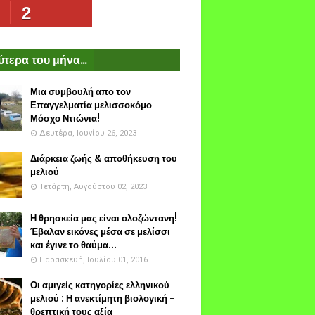
2
τερα του μήνα...
Μια συμβουλή απο τον
Επαγγελματία μελισσοκόμο
Μόσχο Ντιώνια!
Δευτέρα, Ιουνίου 26, 2023
Διάρκεια ζωής & αποθήκευση του
μελιού
Τετάρτη, Αυγούστου 02, 2023
Η θρησκεία μας είναι ολοζώντανη!
Έβαλαν εικόνες μέσα σε μελίσσι
και έγινε το θαύμα...
Παρασκευή, Ιουλίου 01, 2016
Οι αμιγείς κατηγορίες ελληνικού
μελιού : Η ανεκτίμητη βιολογική -
θρεπτική τους αξία