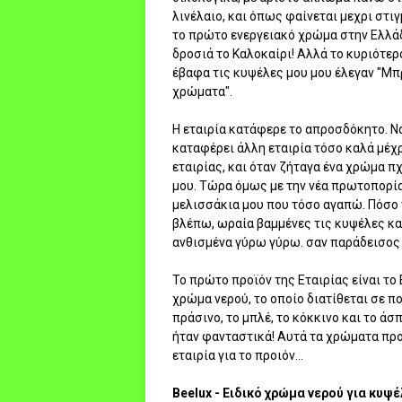
λινέλαιο, και όπως φαίνεται μεχρι στι
το πρώτο ενεργειακό χρώμα στην Ελλάδ
δροσιά το Καλοκαίρι! Αλλά το κυριότερ
έβαφα τις κυψέλες μου μου έλεγαν "Μπ
χρώματα".
Η εταιρία κατάφερε το απροσδόκητο. Ν
καταφέρει άλλη εταιρία τόσο καλά μέχ
εταιρίας, και όταν ζήταγα ένα χρώμα πχ
μου. Τώρα όμως με την νέα πρωτοπορία
μελισσάκια μου που τόσο αγαπώ. Πόσο 
βλέπω, ωραία βαμμένες τις κυψέλες κα
ανθισμένα γύρω γύρω. σαν παράδεισος 
Το πρώτο προϊόν της Εταιρίας είναι το
χρώμα νερού, το οποίο διατίθεται σε 
πράσινο, το μπλέ, το κόκκινο και το ά
ήταν φανταστικά! Αυτά τα χρώματα προτ
εταιρία για το προιόν...
Beelux - Ειδικό χρώμα νερού για κυψ