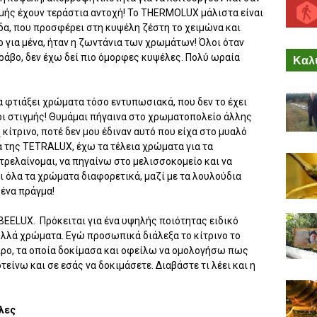
γμής έχουν τεράστια αντοχή! Το THERMOLUX μάλιστα είναι
α, που προσφέρει στη κυψέλη ζέστη το χειμώνα και
ο για μένα, ήταν η ζωντάνια των χρωμάτων! Όλοι όταν
ράβο, δεν έχω δεί πιο όμορφες κυψέλες. Πολύ ωραία
Καλύ
α φτιάξει χρώματα τόσο εντυπωσιακά, που δεν το έχει
ρι στιγμής! Θυμάμαι πήγαινα στο χρωματοπολείο άλλης
 κίτρινο, ποτέ δεν μου έδιναν αυτό που είχα στο μυαλό
 της TETRALUX, έχω τα τέλεια χρώματα για τα
τρελαίνομαι, να πηγαίνω στο μελισσοκομείο και να
ι όλα τα χρώματα διαφορετικά, μαζί με τα λουλούδια
ένα πράγμα!
 BEELUX. Πρόκειται για ένα υψηλής ποιότητας ειδικό
πολλά χρώματα. Εγώ προσωπικά διάλεξα το κίτρινο το
σπρο, τα οποία δοκίμασα και οφείλω να ομολογήσω πως
είνω και σε εσάς να δοκιμάσετε. Διαβάστε τι λέει και η
έλες