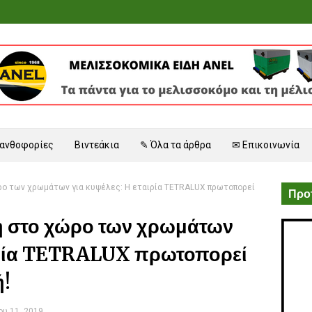
 ανθοφορίες
Βιντεάκια
✎ Όλα τα άρθρα
✉ Επικοινωνία
ο των χρωμάτων για κυψέλες: Η εταιρία TETRALUX πρωτοπορεί
Προτ
η στο χώρο των χρωμάτων
αιρία TETRALUX πρωτοπορεί
ή!
υ 11, 2019