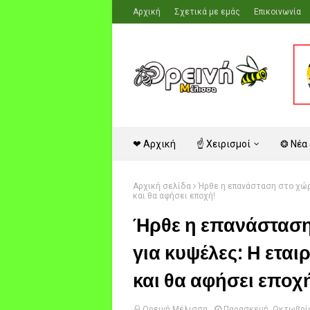
Αρχική
Σχετικά με εμάς
Επικοινωνία
❤ Αρχική
☝ Χειρισμοί
❂ Νέα
Αρχική σελίδα
Ήρθε η επανάσταση στο χώρ
και θα αφήσει εποχή!
Ήρθε η επανάστασ
για κυψέλες: Η ετ
και θα αφήσει εποχ
Ορεινή Μέλισσα
Παρασκευή, Οκτωβρίο