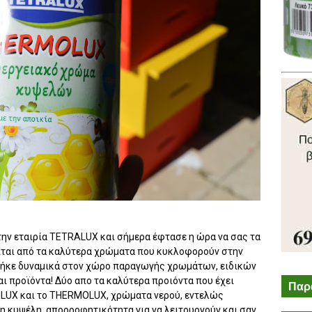
ν εταιρία TETRALUX και σήμερα έφτασε η ώρα να σας τα
ιται από τα καλύτερα χρώματα που κυκλοφορούν στην
 μπήκε δυναμικά στον χώρο παραγωγής χρωμάτων, ειδικών
αι προϊόντα! Δύο απο τα καλύτερα προιόντα που έχει
Παρ
EELUX και το THERMOLUX, χρώματα νερού, εντελώς
η κυψέλη, απορροφητικότητα για να λειτουργούν και σαν