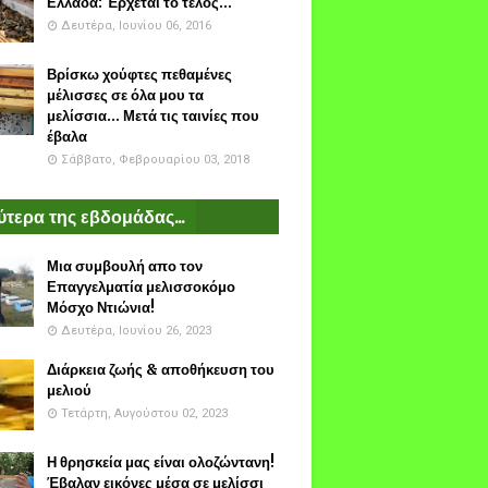
Ελλάδα: Έρχεται το τέλος...
Δευτέρα, Ιουνίου 06, 2016
Βρίσκω χούφτες πεθαμένες
μέλισσες σε όλα μου τα
μελίσσια... Μετά τις ταινίες που
έβαλα
Σάββατο, Φεβρουαρίου 03, 2018
τερα της εβδομάδας...
Μια συμβουλή απο τον
Επαγγελματία μελισσοκόμο
Μόσχο Ντιώνια!
Δευτέρα, Ιουνίου 26, 2023
Διάρκεια ζωής & αποθήκευση του
μελιού
Τετάρτη, Αυγούστου 02, 2023
Η θρησκεία μας είναι ολοζώντανη!
Έβαλαν εικόνες μέσα σε μελίσσι