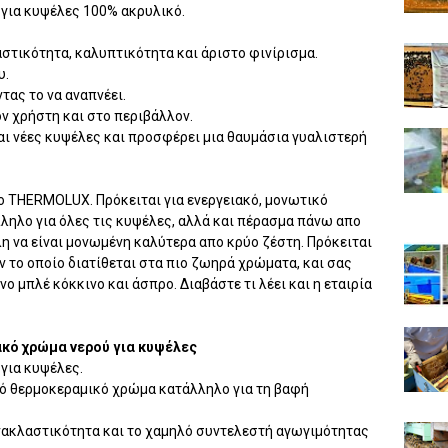
 για κυψέλες 100% ακρυλικό.
στικότητα, καλυπτικότητα και άριστο φινίρισμα.
υ.
τας το να αναπνέει.
ον χρήστη και στο περιβάλλον.
αι νέες κυψέλες και προσφέρει μια θαυμάσια γυαλιστερή
 το THERMOLUX. Πρόκειται για ενεργειακό, μονωτικό
ληλο για όλες τις κυψέλες, αλλά και πέρασμα πάνω απο
 να είναι μονωμένη καλύτερα απο κρύο ζέστη. Πρόκειται
 το οποίο διατίθεται στα πιο ζωηρά χρώματα, και σας
ο μπλέ κόκκινο και άσπρο. Διαβάστε τι λέει και η εταιρία
ακό χρώμα νερού για κυψέλες
για κυψέλες.
ό θερμοκεραμικό χρώμα κατάλληλο για τη βαφή
νακλαστικότητα και το χαμηλό συντελεστή αγωγιμότητας