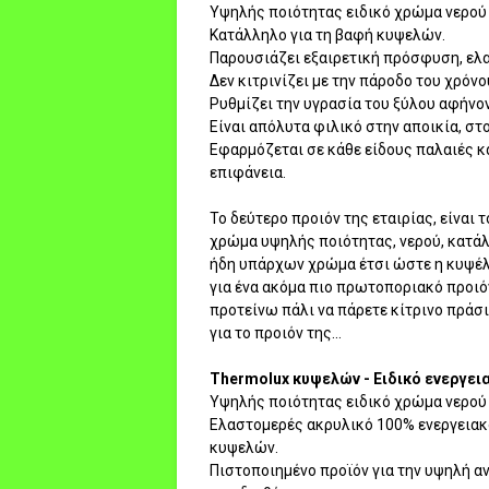
Υψηλής ποιότητας ειδικό χρώμα νερού
Κατάλληλο για τη βαφή κυψελών.
Παρουσιάζει εξαιρετική πρόσφυση, ελα
Δεν κιτρινίζει με την πάροδο του χρόνο
Ρυθμίζει την υγρασία του ξύλου αφήνον
Είναι απόλυτα φιλικό στην αποικία, στ
Εφαρμόζεται σε κάθε είδους παλαιές κ
επιφάνεια.
Το δεύτερο προιόν της εταιρίας, είναι
χρώμα υψηλής ποιότητας, νερού, κατάλ
ήδη υπάρχων χρώμα έτσι ώστε η κυψέλη
για ένα ακόμα πιο πρωτοποριακό προιόν
προτείνω πάλι να πάρετε κίτρινο πράσιν
για το προιόν της...
Thermolux κυψελών - Ειδικό ενεργει
Υψηλής ποιότητας ειδικό χρώμα νερού 
Ελαστομερές ακρυλικό 100% ενεργειακ
κυψελών.
Πιστοποιημένο προϊόν για την υψηλή α