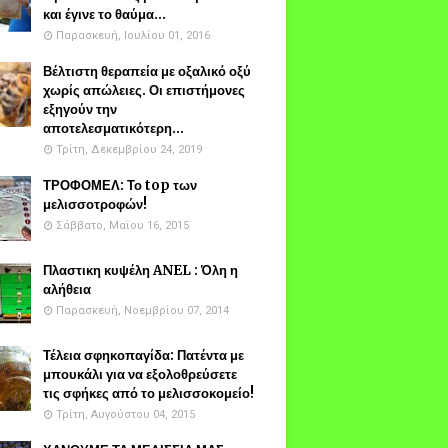
και έγινε το θαύμα...
Παρασκευή, Ιουλίου 01, 2016
Βέλτιστη θεραπεία με οξαλικό οξύ
χωρίς απώλειες. Οι επιστήμονες
εξηγούν την
αποτελεσματικότερη...
Τρίτη, Δεκεμβρίου 24, 2019
ΤΡΟΦΟΜΕΛ: Το top των
μελισσοτροφών!
Σάββατο, Μαΐου 16, 2015
Πλαστικη κυψέλη ANEL : Όλη η
αλήθεια
Παρασκευή, Νοεμβρίου 07, 2014
Τέλεια σφηκοπαγίδα: Πατέντα με
μπουκάλι για να εξολοθρεύσετε
τις σφήκες από το μελισσοκομείο!
Τρίτη, Αυγούστου 04, 2015