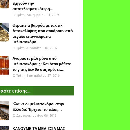
εξηγούν την
αποτελεσματικότερη...
Τρίτη, Δεκεμβρίου 24, 2019
Θεραπεία βαρρόα με τακ τικ:
Αποκαλύψεις που σοκάρουν από
μεγάλο επαγγελματία
μελισσοκόμο...
Τρίτη, Αυγούστου 16, 2016
Αγοράστε μέλι μόνο από
μελισσοκόμους: Και όταν μάθετε
το γιατί, δεν θα σας αρέσει....
Τρίτη, Σεπτεμβρίου 27, 2016
άστε επίσης...
Κλαίνε οι μελισσοκόμοι στην
Ελλάδα: Έρχεται το τέλος...
Δευτέρα, Ιουνίου 06, 2016
ΧΑΝΟΥΜΕ ΤΑ ΜΕΛΙΣΣΙΑ ΜΑΣ