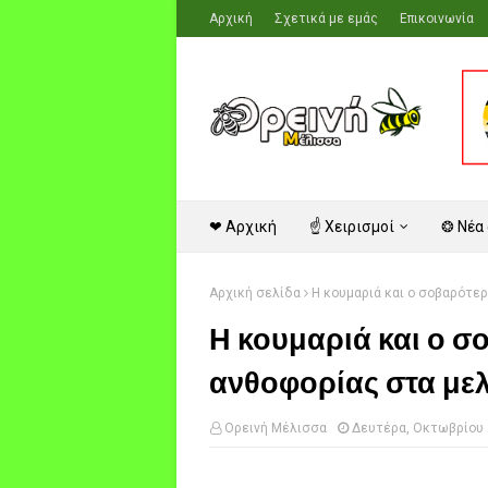
Αρχική
Σχετικά με εμάς
Επικοινωνία
❤ Αρχική
☝ Χειρισμοί
❂ Νέα
Αρχική σελίδα
Η κουμαριά και ο σοβαρότερ
Η κουμαριά και ο σ
ανθοφορίας στα με
Ορεινή Μέλισσα
Δευτέρα, Οκτωβρίου 