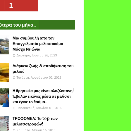
1
τερα του μήνα...
Μια συμβουλή απο τον
Επαγγελματία μελισσοκόμο
Μόσχο Ντιώνια!
Δευτέρα, Ιουνίου 26, 2023
Διάρκεια ζωής & αποθήκευση του
μελιού
Τετάρτη, Αυγούστου 02, 2023
Η θρησκεία μας είναι ολοζώντανη!
Έβαλαν εικόνες μέσα σε μελίσσι
και έγινε το θαύμα...
Παρασκευή, Ιουλίου 01, 2016
ΤΡΟΦΟΜΕΛ: Το top των
μελισσοτροφών!
Σάββατο, Μαΐου 16, 2015