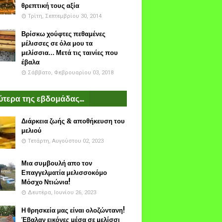
θρεπτική τους αξία
Τρίτη, Σεπτεμβρίου 30, 2014
Βρίσκω χούφτες πεθαμένες
μέλισσες σε όλα μου τα
μελίσσια... Μετά τις ταινίες που
έβαλα
Σάββατο, Φεβρουαρίου 03, 2018
τερα της εβδομάδας...
Διάρκεια ζωής & αποθήκευση του
μελιού
Τετάρτη, Αυγούστου 02, 2023
Μια συμβουλή απο τον
Επαγγελματία μελισσοκόμο
Μόσχο Ντιώνια!
Δευτέρα, Ιουνίου 26, 2023
Η θρησκεία μας είναι ολοζώντανη!
Έβαλαν εικόνες μέσα σε μελίσσι