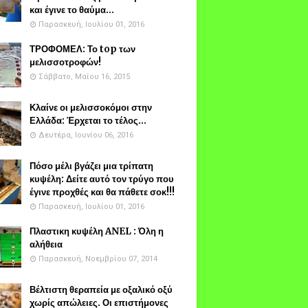
και έγινε το θαύμα...
Παρασκευή, Ιουλίου 01, 2016
ΤΡΟΦΟΜΕΛ: Το top των
μελισσοτροφών!
Σάββατο, Μαΐου 16, 2015
Κλαίνε οι μελισσοκόμοι στην
Ελλάδα: Έρχεται το τέλος...
Δευτέρα, Ιουνίου 06, 2016
Πόσο μέλι βγάζει μια τρίπατη
κυψέλη: Δείτε αυτό τον τρύγο που
έγινε προχθές και θα πάθετε σοκ!!!
Παρασκευή, Ιουλίου 01, 2016
Πλαστικη κυψέλη ANEL : Όλη η
αλήθεια
Παρασκευή, Νοεμβρίου 07, 2014
Βέλτιστη θεραπεία με οξαλικό οξύ
χωρίς απώλειες. Οι επιστήμονες