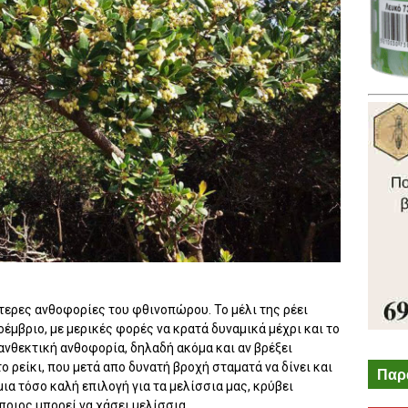
ότερες ανθοφορίες του φθινοπώρου. Το μέλι της ρέει
έμβριο, με μερικές φορές να κρατά δυναμικά μέχρι και το
 ανθεκτική ανθοφορία, δηλαδή ακόμα και αν βρέξει
το ρείκι, που μετά απο δυνατή βροχή σταματά να δίνει και
Παρ
 μια τόσο καλή επιλογή για τα μελίσσια μας, κρύβει
ποιος μπορεί να χάσει μελίσσια.