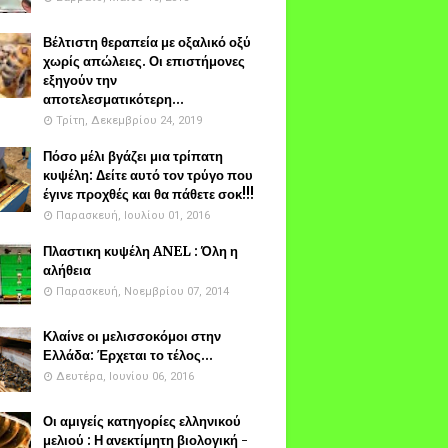
Βέλτιστη θεραπεία με οξαλικό οξύ
χωρίς απώλειες. Οι επιστήμονες
εξηγούν την
αποτελεσματικότερη...
Τρίτη, Δεκεμβρίου 24, 2019
Πόσο μέλι βγάζει μια τρίπατη
κυψέλη: Δείτε αυτό τον τρύγο που
έγινε προχθές και θα πάθετε σοκ!!!
Παρασκευή, Ιουλίου 01, 2016
Πλαστικη κυψέλη ANEL : Όλη η
αλήθεια
Παρασκευή, Νοεμβρίου 07, 2014
Κλαίνε οι μελισσοκόμοι στην
Ελλάδα: Έρχεται το τέλος...
Δευτέρα, Ιουνίου 06, 2016
Οι αμιγείς κατηγορίες ελληνικού
μελιού : Η ανεκτίμητη βιολογική -