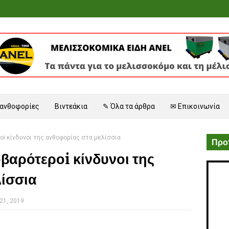
 ανθοφορίες
Βιντεάκια
✎ Όλα τα άρθρα
✉ Επικοινωνία
οi κίνδυνοι της ανθοφορίας στα μελίσσια
Προτ
οβαρότεροi κίνδυνοι της
λίσσια
21, 2019