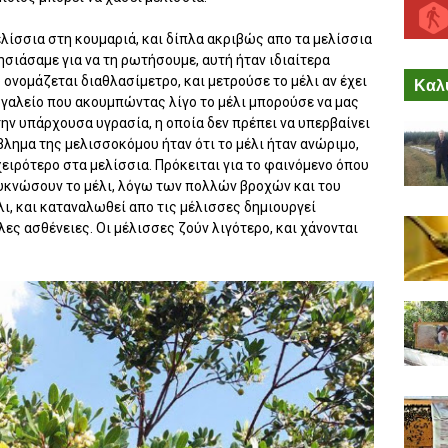
ελίσσια στη κουμαριά, και δίπλα ακριβώς απο τα μελίσσια
σιάσαμε για να τη ρωτήσουμε, αυτή ήταν ιδιαίτερα
 ονομάζεται διαθλασίμετρο, και μετρούσε το μέλι αν έχει
Καλύ
εργαλείο που ακουμπώντας λίγο το μέλι μπορούσε να μας
ι την υπάρχουσα υγρασία, η οποία δεν πρέπει να υπερβαίνει
λημα της μελισσοκόμου ήταν ότι το μέλι ήταν ανώριμο,
 χειρότερο στα μελίσσια. Πρόκειται για το φαινόμενο όπου
υκνώσουν το μέλι, λόγω των πολλών βροχών και του
λι, και καταναλωθεί απο τις μέλισσες δημιουργεί
λες ασθένειες. Οι μέλισσες ζούν λιγότερο, και χάνονται