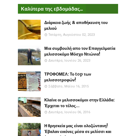
Καλύτερα της εβδομάδας...
Διάρκεια ζωής & αποθήκευση του
μελιού
Τετάρτη, Αυγούστου 02, 2023
Μια συμβουλή απο τον Επαγγελματία
μελισσοκόμο Μόσχο Ντιώνια!
Δευτέρα, Ιουνίου 26, 2023
ΤΡΟΦΟΜΕΛ: Το top των
μελισσοτροφών!
Σάββατο, Μαΐου 16, 2015
Κλαίνε οι μελισσοκόμοι στην Ελλάδα:
Έρχεται το τέλος...
Δευτέρα, Ιουνίου 06, 2016
Η θρησκεία μας είναι ολοζώντανη!
Έβαλαν εικόνες μέσα σε μελίσσι και