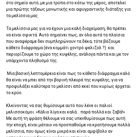
στο σημείο αυτό, με μια τρύπα στο κάτω της μέρος, αποτελεί
μια πρώτης τάξεως μονωτικής και αφυγραντικής διάταξης για
τα μελίσσια μας.
Τα μελίσσια μας για να έχουν μια καλή διαχείμαση, θα πρέπει
να είναι σφικτά. Αυτό σημαίνει πως, αν όλα αυτά τα πλαίσια
που αναφέραμε δεν συμπληρώνουν τα δέκα, τότε βάζουμε
κάθετο διάφραγμα (ένα κομμάτι χοντρό φελιζολ ?) και
περιορίζουμε το χώρο της κυψέλης, ανάλογα πάντα και με τον
υπάρχοντα πληθυσμό της.
Μια βασική λεπτομέρεια είναι πως το κάθετο διάφραγμα καλό
θα είναι να μπει από την βορινή πλευρά της κυψέλης, για να
προφυλάξει καλύτερα το μελίσσι από εκεί που κυρίως έρχεται
το κρύο.
Κλείνοντας να σας θυμίσουμε αυτό που λένε οι παλιοί
μελισσοκόμοι. «Κάλιο λίγα και καλά... παρά πολλά και ζαβά!»
Με αυτή τη φράση θέλουμε να σας υπενθυμίσουμε πως αυτή
την εποχή, είναι μάταιο να προσπαθούμε να κρατήσουμε πολλά
μελίσσια, που όμως είναι μικρά και είναι αμφίβολο αν