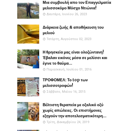
Μια συμβουλή απο τον Επαγγελματία
μελισσοκόμο Μόσχο Ντιώνια!
Δευτέρα, Ιουνίου 26, 2023
Διάρκεια ζωής & αποθήκευση του
μελιού
Τετάρτη, Αυγούστου 02, 2023
Η θρησκεία μας είναι ολοζώντανη!
Έβαλαν εικόνες μέσα σε μελίσσι και
έγινε το θαύμα...
Παρασκευή, Ιουλίου 01, 2016
ΤΡΟΦΟΜΕΛ: Το top των
μελισσοτροφών!
Σάββατο, Μαΐου 16, 2015
Βέλτιστη θεραπεία με οξαλικό οξύ
χωρίς απώλειες. Οι επιστήμονες
εξηγούν την αποτελεσματικότερη...
Τρίτη, Δεκεμβρίου 24, 2019