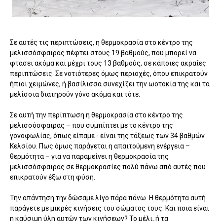
Σε αυτές τις περιπτώσεις, η θερμοκρασία στο κέντρο της
μελισσόσφαιρας πέφτει στους 19 βαθμούς, που μπορεί να
φτάσει ακόμα και μέχρι τους 13 βαθμούς, σε κάποιες ακραίες
περιπτώσεις. Σε νοτιότερες όμως περιοχές, όπου επικρατούν
ήπιοι χειμώνες, ή βασίλισσα συνεχίζει την ωοτοκία της και τα
μελίσσια διατηρούν γόνο ακόμα και τότε.
Σε αυτή την περίπτωση η θερμοκρασία στο κέντρο της
μελισσόσφαιρας – που συμπίπτει με το κέντρο της
γονοφωλίας, όπως είπαμε - είναι της τάξεως των 34 βαθμών
Κελσίου. Πως όμως παράγεται η απαιτούμενη ενέργεια –
θερμότητα – για να παραμείνει η θερμοκρασία της
μελισσόσφαιρας σε θερμοκρασίες πολύ πάνω από αυτές που
επικρατούν έξω στη φύση.
Την απάντηση την δώσαμε λίγο πάρα πάνω. Η θερμότητα αυτή
παράγετε με μικρές κινήσεις του σώματος τους. Και ποια είναι
η καύσιμη ύλη αυτών των κινήσεων? Το μέλι, ή τα