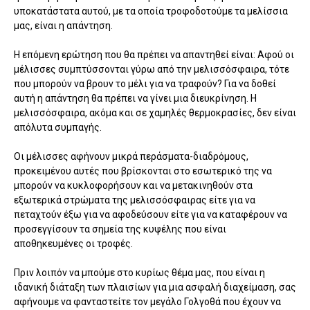
υποκατάστατα αυτού, με τα οποία τροφοδοτούμε τα μελίσσια
μας, είναι η απάντηση.
Η επόμενη ερώτηση που θα πρέπει να απαντηθεί είναι: Αφού οι
μέλισσες συμπτύσσονται γύρω από την μελισσόσφαιρα, τότε
που μπορούν να βρουν το μέλι για να τραφούν? Για να δοθεί
αυτή η απάντηση θα πρέπει να γίνει μια διευκρίνηση. Η
μελισσόσφαιρα, ακόμα και σε χαμηλές θερμοκρασίες, δεν είναι
απόλυτα συμπαγής.
Οι μέλισσες αφήνουν μικρά περάσματα-διαδρόμους,
προκειμένου αυτές που βρίσκονται στο εσωτερικό της να
μπορούν να κυκλοφορήσουν και να μετακινηθούν στα
εξωτερικά στρώματα της μελισσόσφαιρας είτε για να
πεταχτούν έξω για να αφοδεύσουν είτε για να καταφέρουν να
προσεγγίσουν τα σημεία της κυψέλης που είναι
αποθηκευμένες οι τροφές.
Πριν λοιπόν να μπούμε στο κυρίως θέμα μας, που είναι η
ιδανική διάταξη των πλαισίων για μια ασφαλή διαχείμαση, σας
αφήνουμε να φανταστείτε τον μεγάλο Γολγοθά που έχουν να