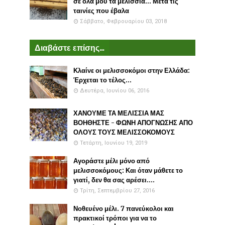
σε όλα μου τα μελίσσια... Μετά τις
ταινίες που έβαλα
Σάββατο, Φεβρουαρίου 03, 2018
Διαβάστε επίσης...
Κλαίνε οι μελισσοκόμοι στην Ελλάδα:
Έρχεται το τέλος...
Δευτέρα, Ιουνίου 06, 2016
ΧΑΝΟΥΜΕ ΤΑ ΜΕΛΙΣΣΙΑ ΜΑΣ
ΒΟΗΘΗΣΤΕ - ΦΩΝΗ ΑΠΟΓΝΩΣΗΣ ΑΠΟ
ΟΛΟΥΣ ΤΟΥΣ ΜΕΛΙΣΣΟΚΟΜΟΥΣ
Τετάρτη, Ιουνίου 19, 2019
Αγοράστε μέλι μόνο από
μελισσοκόμους: Και όταν μάθετε το
γιατί, δεν θα σας αρέσει....
Τρίτη, Σεπτεμβρίου 27, 2016
Νοθευένο μέλι. 7 πανεύκολοι και
πρακτικοί τρόποι για να το