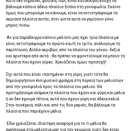
Αυτό δεν σημαίνει, φυσικά, πως είναι κατάλληλη εποχή να
βάλουμε κάποιο άδειο πλαίσιο δίπλα στη γονοφωλία. Εκείνο
όμως που μπορούμε να κάνουμε, είναι να αντιστρέψουμε τα
ακριανά πλαίσια αυτής, έτσι ώστε αυτά να γεμίσουν γόνο
μπρος-πίσω.
Αν για παράδειγμα κάποιο μελίσσι μας έχει τρία πλαίσια με
γόνο, αντιστρέφουμε το πρώτο και/ή το τρίτο, ανάλογα με τη
περίπτωση. Δίπλα ακριβώς από τα πλαίσια του γόνου- δεξιά
και αριστερά από αυτά - θα πρέπει να φροντίσουμε να μπουν τα
πλαίσια που έχουν γύρες. Χρειάζεται όμως προσοχή!
Όχι αυτά που είναι «πατημένα» στη γύρη, γιατί τότε θα
δημιουργήσουν ένα φυσικό φράγμα στη πορεία των μελισσών
από την γονοφολιά προς τα πλαίσια του μελιού. Θα
προτιμήσουμε ανάμεικτα πλαίσια που έχουν και γύρη και μέλια
ή αν δεν έχουμε τέτοια, αυτά που έχουν γύρη και άδεια κελιά.
Στην συνέχεια, πάλι και από τις δυο μεριές, θα βάλουμε τα
πλαίσια που περιέχουν μέλια.
Εδώ χρειάζεται ιδιαίτερη αναφορά για το τι μέλια θα
αφήσουμε στα μελίσσια μας για τον χειμώνα, γιατί δεν είναι