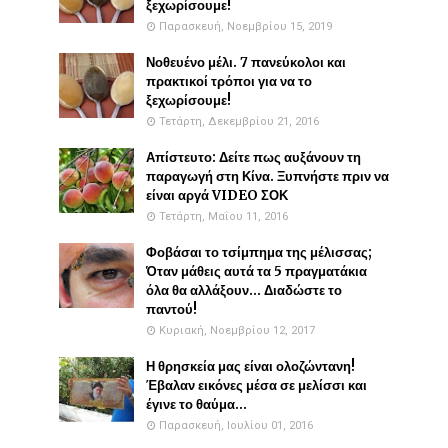
ξεχωρίσουμε!
Παρασκευή, Νοεμβρίου 15, 2019
Νοθευένο μέλι. 7 πανεύκολοι και
πρακτικοί τρόποι για να το
ξεχωρίσουμε!
Τετάρτη, Δεκεμβρίου 21, 2016
Απίστευτο: Δείτε πως αυξάνουν τη
παραγωγή στη Κίνα. Ξυπνήστε πριν να
είναι αργά VIDEO ΣΟΚ
Τετάρτη, Μαΐου 11, 2016
Φοβάσαι το τσίμπημα της μέλισσας;
Όταν μάθεις αυτά τα 5 πραγματάκια
όλα θα αλλάξουν... Διαδώστε το
παντού!
Κυριακή, Νοεμβρίου 12, 2017
Η θρησκεία μας είναι ολοζώντανη!
Έβαλαν εικόνες μέσα σε μελίσσι και
έγινε το θαύμα...
Παρασκευή, Ιουλίου 01, 2016