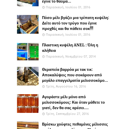
έγινε το θαύμα...
Παρασκευή, Ιουλίου 01, 2016
Πόσο μέλι βγάζει μια τρίπατη κυψέλη:
Δείτε αυτό τον τρύγο που έγινε
προχθές και θα πάθετε σοκ!!!
Παρασκευή, Ιουλίου 01, 2016
Πλαστικη κυψέλη ANEL : Όλη η
αλήθεια
Παρασκευή, Νοεμβρίου 07, 2014
Θεραπεία βαρρόα με τακ τικ:
Αποκαλύψεις που σοκάρουν από
μεγάλο επαγγελματία μελισσοκόμο...
Τρίτη, Αυγούστου 16, 2016
Αγοράστε μέλι μόνο από
μελισσοκόμους: Και όταν μάθετε το
γιατί, δεν θα σας αρέσει....
Τρίτη, Σεπτεμβρίου 27, 2016
Βρίσκω χούφτες πεθαμένες μέλισσες