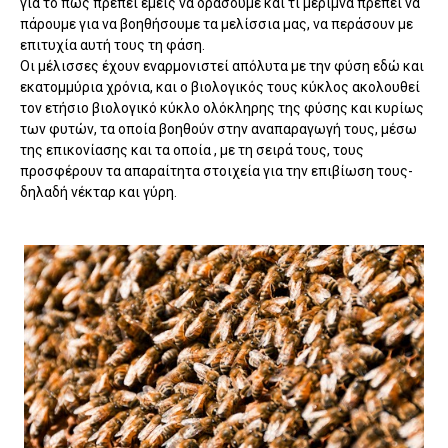
για το πως πρέπει εμείς να δράσουμε και τι μέριμνα πρέπει να
πάρουμε για να βοηθήσουμε τα μελίσσια μας, να περάσουν με
επιτυχία αυτή τους τη φάση.
Οι μέλισσες έχουν εναρμονιστεί απόλυτα με την φύση εδώ και
εκατομμύρια χρόνια, και ο βιολογικός τους κύκλος ακολουθεί
τον ετήσιο βιολογικό κύκλο ολόκληρης της φύσης και κυρίως
των φυτών, τα οποία βοηθούν στην αναπαραγωγή τους, μέσω
της επικονίασης και τα οποία , με τη σειρά τους, τους
προσφέρουν τα απαραίτητα στοιχεία για την επιβίωση τους-
δηλαδή νέκταρ και γύρη.