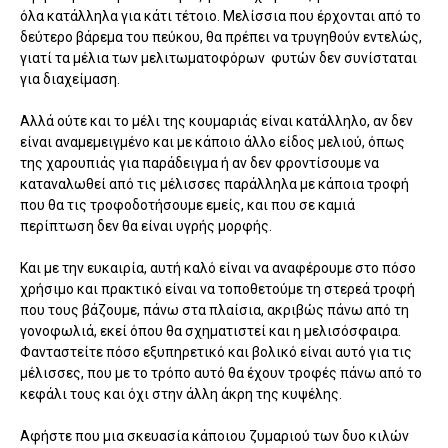
όλα κατάλληλα για κάτι τέτοιο. Μελίσσια που έρχονται από το
δεύτερο βάρεμα του πεύκου, θα πρέπει να τρυγηθούν εντελώς,
γιατί τα μέλια των μελιτωματοφόρων φυτών δεν συνίσταται
για διαχείμαση.
Αλλά ούτε και το μέλι της κουμαριάς είναι κατάλληλο, αν δεν
είναι αναμεμειγμένο και με κάποιο άλλο είδος μελιού, όπως
της χαρουπιάς για παράδειγμα ή αν δεν φροντίσουμε να
καταναλωθεί από τις μέλισσες παράλληλα με κάποια τροφή
που θα τις τροφοδοτήσουμε εμείς, και που σε καμιά
περίπτωση δεν θα είναι υγρής μορφής.
Και με την ευκαιρία, αυτή καλό είναι να αναφέρουμε στο πόσο
χρήσιμο και πρακτικό είναι να τοποθετούμε τη στερεά τροφή
που τους βάζουμε, πάνω στα πλαίσια, ακριβώς πάνω από τη
γονοφωλιά, εκεί όπου θα σχηματιστεί και η μελισόσφαιρα.
Φανταστείτε πόσο εξυπηρετικό και βολικό είναι αυτό για τις
μέλισσες, που με το τρόπο αυτό θα έχουν τροφές πάνω από το
κεφάλι τους και όχι στην άλλη άκρη της κυψέλης.
Αφήστε που μια σκευασία κάποιου ζυμαριού των δυο κιλών