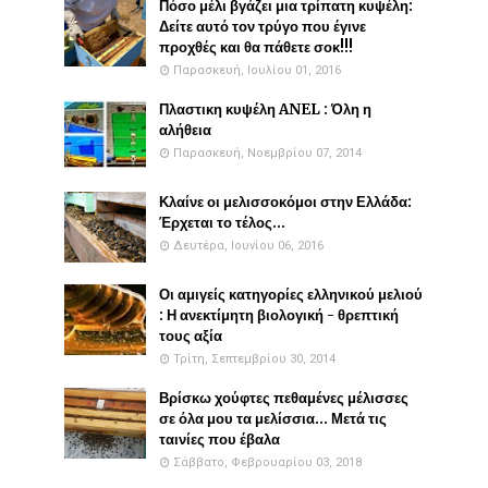
Πόσο μέλι βγάζει μια τρίπατη κυψέλη:
Δείτε αυτό τον τρύγο που έγινε
προχθές και θα πάθετε σοκ!!!
Παρασκευή, Ιουλίου 01, 2016
Πλαστικη κυψέλη ANEL : Όλη η
αλήθεια
Παρασκευή, Νοεμβρίου 07, 2014
Κλαίνε οι μελισσοκόμοι στην Ελλάδα:
Έρχεται το τέλος...
Δευτέρα, Ιουνίου 06, 2016
Οι αμιγείς κατηγορίες ελληνικού μελιού
: Η ανεκτίμητη βιολογική - θρεπτική
τους αξία
Τρίτη, Σεπτεμβρίου 30, 2014
Βρίσκω χούφτες πεθαμένες μέλισσες
σε όλα μου τα μελίσσια... Μετά τις
ταινίες που έβαλα
Σάββατο, Φεβρουαρίου 03, 2018