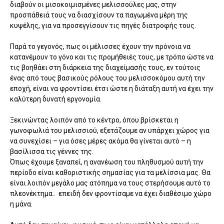
διαβούν οι μισοκοιμισμένες μελισσούλες μας, στην
προσπάθειά τους να διασχίσουν τα παγωμένα μέρη της
κυψέλης, για να προσεγγίσουν τις πηγές διατροφής τους.
Παρά το γεγονός, πως οι μέλισσες έχουν την πρόνοια να
κατανέμουν το γόνο και τις προμήθειές τους, με τρόπο ώστε να
τις βοηθάει στη διάρκεια της διαχείμασής τους, εν τούτοις
ένας από τους βασικούς ρόλους του μελισσοκόμου αυτή την
εποχή, είναι να φροντίσει έτσι ώστε η διάταξη αυτή να έχει την
καλύτερη δυνατή εργονομία.
Ξεκινώντας λοιπόν από το κέντρο, όπου βρίσκεται η
γωνοφωλιά του μελισσιού, εξετάζουμε αν υπάρχει χώρος για
να συνεχίσει – για όσες μέρες ακόμα θα γίνεται αυτό – η
βασίλισσα τις γέννες της.
Όπως έχουμε ξαναπεί, η ανανέωση του πληθυσμού αυτή την
περίοδο είναι καθοριστικής σημασίας για τα μελίσσια μας. Θα
είναι λοιπόν μεγάλο μας ατόπημα να τους στερήσουμε αυτό το
πλεονέκτημα.. επειδή δεν φροντίσαμε να έχει διαθέσιμο χώρο
η μάνα.