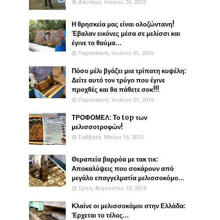
Δευτέρα, Ιουνίου 26, 2023
Η θρησκεία μας είναι ολοζώντανη!
Έβαλαν εικόνες μέσα σε μελίσσι και
έγινε το θαύμα...
Παρασκευή, Ιουλίου 01, 2016
Πόσο μέλι βγάζει μια τρίπατη κυψέλη:
Δείτε αυτό τον τρύγο που έγινε
προχθές και θα πάθετε σοκ!!!
Παρασκευή, Ιουλίου 01, 2016
ΤΡΟΦΟΜΕΛ: Το top των
μελισσοτροφών!
Σάββατο, Μαΐου 16, 2015
Θεραπεία βαρρόα με τακ τικ:
Αποκαλύψεις που σοκάρουν από
μεγάλο επαγγελματία μελισσοκόμο...
Τρίτη, Αυγούστου 16, 2016
Κλαίνε οι μελισσοκόμοι στην Ελλάδα:
Έρχεται το τέλος...