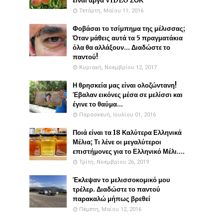
είναι αργά VIDEO ΣΟΚ
Τετάρτη, Μαΐου 11, 2016
Φοβάσαι το τσίμπημα της μέλισσας;
Όταν μάθεις αυτά τα 5 πραγματάκια
όλα θα αλλάξουν... Διαδώστε το
παντού!
Κυριακή, Νοεμβρίου 12, 2017
Η θρησκεία μας είναι ολοζώντανη!
Έβαλαν εικόνες μέσα σε μελίσσι και
έγινε το θαύμα...
Παρασκευή, Ιουλίου 01, 2016
Ποιά είναι τα 18 Καλύτερα Ελληνικά
Μέλια; Τι λένε οι μεγαλύτεροι
επιστήμονες για το Ελληνικό Μέλι....
Τρίτη, Νοεμβρίου 26, 2019
Έκλεψαν το μελισσοκομικό μου
τρέλερ. Διαδώστε το παντού
παρακαλώ μήπως βρεθεί
Πέμπτη, Μαΐου 12, 2016