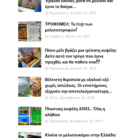
Έβαλαν εικόνες μέσα σε μελίσσι και
έγινε το θαύμα...
Παρασκευή, Ιουλίου 01, 2016
ΤΡΟΦΟΜΕΛ: Το top των
μελισσοτροφών!
Σάββατο, Μαΐου 16, 2015
Πόσο μέλι βγάζει μια τρίπατη κυψέλη:
Δείτε αυτό τον τρύγο που έγινε
προχθές και θα πάθετε σοκ!!!
Παρασκευή, Ιουλίου 01, 2016
Βέλτιστη θεραπεία με οξαλικό οξύ
χωρίς απώλειες. Οι επιστήμονες
εξηγούν την αποτελεσματικότερη...
Τρίτη, Δεκεμβρίου 24, 2019
Πλαστικη κυψέλη ANEL : Όλη η
αλήθεια
Παρασκευή, Νοεμβρίου 07, 2014
Κλαίνε οι μελισσοκόμοι στην Ελλάδα: