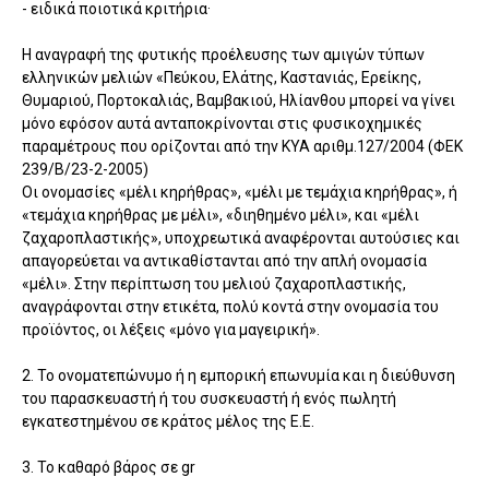
- ειδικά ποιοτικά κριτήρια·
Η αναγραφή της φυτικής προέλευσης των αμιγών τύπων
ελληνικών μελιών «Πεύκου, Ελάτης, Καστανιάς, Ερείκης,
Θυμαριού, Πορτοκαλιάς, Βαμβακιού, Ηλίανθου μπορεί να γίνει
μόνο εφόσον αυτά ανταποκρίνονται στις φυσικοχημικές
παραμέτρους που ορίζονται από την ΚΥΑ αριθμ.127/2004 (ΦΕΚ
239/Β/23-2-2005)
Οι ονοµασίες «μέλι κηρήθρας», «μέλι µε τεµάχια κηρήθρας», ή
«τεµάχια κηρήθρας µε μέλι», «διηθηµένο μέλι», και «μέλι
ζαχαροπλαστικής», υποχρεωτικά αναφέρονται αυτούσιες και
απαγορεύεται να αντικαθίστανται από την απλή ονομασία
«μέλι». Στην περίπτωση του μελιού ζαχαροπλαστικής,
αναγράφονται στην ετικέτα, πολύ κοντά στην ονοµασία του
προϊόντος, οι λέξεις «µόνο για μαγειρική».
2. Το ονοματεπώνυμο ή η εμπορική επωνυμία και η διεύθυνση
του παρασκευαστή ή του συσκευαστή ή ενός πωλητή
εγκατεστημένου σε κράτος μέλος της Ε.Ε.
3. Το καθαρό βάρος σε gr