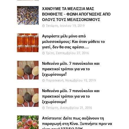
ΧΑΝΟΥΜΕ ΤΑ ΜΕΛΙΣΣΙΑ ΜΑΣ
ΒΟΗΘΗΣΤΕ - ΦΩΝΗ ΑΠΟΓΝΩΣΗΣ ΑΠΟ
ΟΛΟΥΣ ΤΟΥΣ ΜΕΛΙΣΣΟΚΟΜΟΥΣ
Τετάρτη, Ιουνίου 19, 2019
Αγοράστε μέλι μόνο από
μελισσοκόμους: Και όταν μάθετε το
γιατί, δεν θα σας αρέσει....
Τρίτη, Σεπτεμβρίου 27, 2016
Νοθευένο μέλι. 7 πανεύκολοι και
πρακτικοί τρόποι για να το
ξεχωρίσουμε!
Παρασκευή, Νοεμβρίου 15, 2019
Νοθευένο μέλι. 7 πανεύκολοι και
πρακτικοί τρόποι για να το
ξεχωρίσουμε!
Τετάρτη, Δεκεμβρίου 21, 2016
Απίστευτο: Δείτε πως αυξάνουν τη
παραγωγή στη Κίνα. Ξυπνήστε πριν να