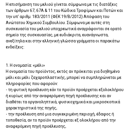
Η επισήμανση του μελιού γίνεται σύμφωνα με τις διατάξεις
των άρθρων 67, 67Α & 11 του Κώδικα Τροφίμων και Ποτών και
την υπ’ αριθμ. 183/2011 (ΦΕΚ 19/Β/2012) Απόφαση του
Ανώτατου Χημικού Συμβουλίου. Σύμφωνα με αυτές στη
συσκευασία του μελιού υποχρεωτικά αναγράφονται σε ορατό
σημείο της συσκευασίας, με ευδιάκριτα, ευανάγνωστα,
ανεξίτηλα και στην ελληνική γλώσσα γράμματα οι παρακάτω
ενδείξεις:
1. Η ονομασία: «μέλι»
Η ονομασία του προϊόντος, εκτός αν πρόκειται για διηθηµένο
μέλι και μέλι ζαχαροπλαστικής, μπορεί να συμπληρώνεται µε
πληροφορίες που αφορούν:
- τη φυτική προέλευση εάν το προϊόν προέρχεται εξολοκλήρου
ή κυρίως από την αναφερόµενη πηγή προέλευσης και αν
διαθέτει τα οργανοληπτικά, φυσικοχηµικά και μικροσκοπικά
χαρακτηριστικά της πηγής,
- την προέλευση από µια συγκεκριμένη περιοχή, έδαφος ή
τοποθεσία, αν το προϊόν προέρχεται εξ ολοκλήρου από την
αναφερόµενη πηγή προέλευσης,