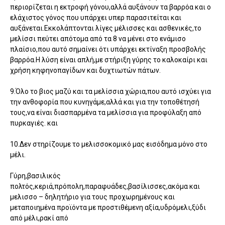
περιορίζεται η εκτροφή γόνου,αλλά αυξάνουν τα βαρρόα και ο
ελάχιστος γόνος που υπάρχει υπερ παρασιτείται και
αυξάνεται.Εκκολάπτονται λίγες μέλισσες και ασθενικές,το
μελίσσι πεύτει απότομα από τα 8 να μένει στο ενάμισο
πλαίσιο,που αυτό σημαίνει ότι υπάρχει εκτίναξη προσβολής
βαρρόα.Η λύση είναι απλή,με στήριξη γύρης το καλοκαίρι και
χρήση κηφηνοπαγίδων και δυχτιωτών πάτων.
9.Όλο το βιος μαζύ και τα μελίσσια χώρια,που αυτό ισχύει για
την ανθοφορία που κυνηγάμε,αλλά και για την τοποθέτησή
τους,να είναι διασπαρμένα τα μελίσσια για προφύλαξη από
πυρκαγιές. και
10.Δεν στηρίζουμε το μελισσοκομικό μας εισόδημα μόνο στο
μέλι.
Γύρη,βασιλικός
πολτός,κεριά,πρόπολη,παραφυάδες,βασίλισσες,ακόμα και
μελισσο – δηλητήριο για τους προχωρημένους και
μεταποιημένα προϊόντα με προστιθέμενη αξία,υδρόμελι,ξύδι
από μέλι,ρακί από