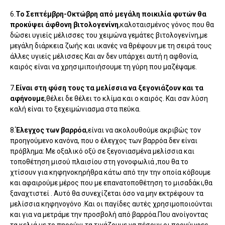
6.
Το Σεπτέμβρη-Οκτώβρη από μεγάλη ποικιλία φυτών θα
προκύψει άφθονη βιτολογενίνη
,καλοταισμένος γόνος που θα
δώσει υγιείς μέλισσες του χειμώνα γεμάτες βιτολογενίνη,με
μεγάλη διάρκεια ζωής και ικανές να θρέψουν με τη σειρά τους
άλλες υγιείς μέλισσες.Και αν δεν υπάρχει αυτή η αφθονία,
καιρός είναι να χρησιμιποιήσουμε τη γύρη που μαζέψαμε.
7.
Είναι στη φύση τους τα μελίσσια να ξεγονιάζουν και τα
αφήνουμε
,θέλει δε θέλει το κλίμα και ο καιρός. Και σαν λύση
καλή είναι το ξεχειμώνιασμα στα πεύκα.
8.
Έλεγχος των βαρρόα
,είναι να ακολουθούμε ακριβώς τον
προηγούμενο κανόνα, που ο έλεγχος των βαρρόα δεν είναι
πρόβλημα: Με οξαλικό οξύ σε ξεγονιασμένα μελίσσια και
τοποθέτηση μισού πλαισίου στη γονοφωλιά ,που θα το
χτίσουν για κηφηνοκηρήθρα κάτω από την την οποία κόβουμε
και αφαιρούμε μέρος που με επανατοποθέτηση το μισαδάκι,θα
ξαναχτιστεί . Αυτό θα συνεχίζεται όσο να μην εκτρέφουν τα
μελίσσια κηφηνογόνο .Και οι παγίδες αυτές χρησιμοποιούνται
και για να μετράμε την προσβολή από βαρρόα.Που ανοίγοντας
τα κελιά με το πηρούνι,τα τινάζουμε να πέσουν οι προνύμφες.