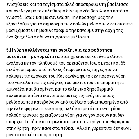
ενισχύσεις και τα ταγίσματα,αλλά αποσύρουμε τη βασίλισσα
και ανάλογα με τον πληθυσμό δίνουμε νέα βασίλισσα κατά τα
γνωστά , ίσως και με συνενώση.Την προσοχή μας την
εξαντλούμε για το σημάδεμα των καλών μελισσιών και σε αυτά
βασιζόμαστε.Τη βασιλοτροφία την κάνουμε στην αρχή της
άνοιξης,αλλά σε δυνατά ,άριστα μελίσσια.
5.Η γύρη συλλέγεται την άνοιξη, για τροφοδότηση
αυτούσια ή με γυρεόπιτα
όταν χρειαστεί και ένα μελίσσι
ανάλογα με τον πληθυσμό του χρειάζεται ίσως μέχρι και 55
κιλά γύρη,όμως από πολλές διαφορετικές πηγές για να
καλύψει τις ανάγκες του .Και κανένα φυτό δεν παράγει γύρη
που να καλύπτει τις ανάγκες του μελισσιού σε απαραίτητα
αμινοξέα, και βιταμίνες, και το ελληνικό ξηροθερμικό
καλοκαίρι σπάνια ικανοποιεί αυτές τις ανάγκες,όπως
μελίσσια που κατεβαίνουν από τα έλατα ταλαιπωρημένα από
την έλλειψη μελιτοέκκρισης,αλλά και μετά από ένα η δύο
καλούς τρύγους χρειάζονται γύρη για να γονιάσουν και δεν
υπάρχει. Το ίδιο και τα μελίσσια μετά τον τρύγο του θυμαριού
στην Κρήτη , πριν πάνε στα πεύκα….Αλλά η γυρεόπιτα δεν είναι
μόνο στα πεύκα απαραίτητη.