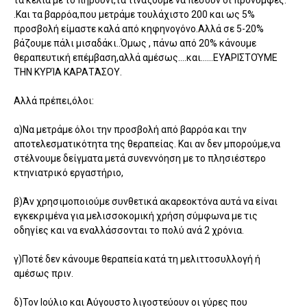
.Και τα βαρρόα,που μετράμε τουλάχιστο 200 και ως 5%
προσβολή είμαστε καλά από κηφηνογόνο.Αλλά σε 5-20%
βάζουμε πάλι μισαδάκι..Όμως , πάνω από 20% κάνουμε
θεραπευτική επέμβαση,αλλά αμέσως….και……ΕΥΑΡΙΣΤΟΎΜΕ
ΤΗΝ ΚΥΡΊΑ ΚΑΡΑΤΆΣΟΥ.
Αλλά πρέπει,όλοι:
α)Να μετράμε όλοι την προσβολή από βαρρόα και την
αποτελεσματικότητα της θεραπείας. Και αν δεν μπορούμε,να
στέλνουμε δείγματα μετά συνεννόηση με το πλησιέστερο
κτηνιατρικό εργαστήριο,
β)Άν χρησιμοποιούμε συνθετικά ακαρεοκτόνα αυτά να είναι
εγκεκριμένα για μελισσοκομική χρήση σύμφωνα με τις
οδηγίες και να εναλλάσσονται το πολύ ανά 2 χρόνια.
γ)Ποτέ δεν κάνουμε θεραπεία κατά τη μελιττοσυλλογή ή
αμέσως πριν.
δ)Τον Ιούλιο και Αύγουστο λιγοστεύουν οι γύρες που