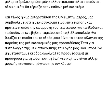
μέλι,ρακόμελο,κεραλοιφές,καλλυντικά,παστέλια,σαπούνια…
όλο και κάτι θα τέριαζε στον καθένα μελισσοκόμο.
Και τέλος η κυρία Καρατάσου της ΟΜΣΕ,Κτηνίατρος, μας
συμβουλεύει ότι η μελισσοκομία είναι επιχείρηση , και
προτείνει απλά την εφαρμογή του τεφτεριού, για τα έξοδα και
τα έσοδα, με ένα βιβλίο ταμείου ,από το βιβλιοπωλείο .Θα
θυμίζει τα έσοδα και τα έξοδα ,που δίνει το καταστάλαγμα της
πορείας της μελισσοκομικής μας προσπάθειας.Έτσι για
αυτοέλεγχο της μελισσοκομικής επιλογής μας.Που μπορεί να
μη μετριέται με κέρδος,αλλά,να ! το προσθέσουμε( με
προσφορά για τη φύση και τη ζωή γενικά),που είναι άλλης
μορφής ικανοποίση,άγνωστη στον Κόσμο!