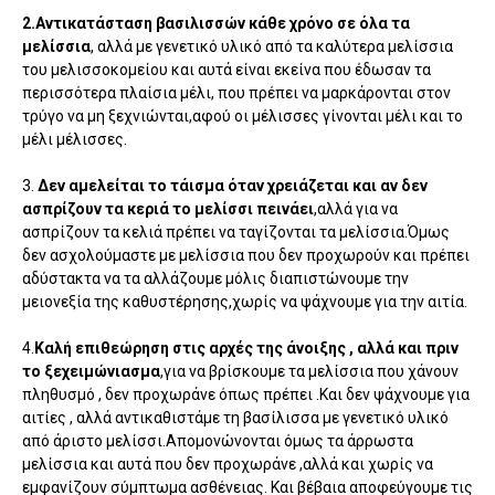
2.Αντικατάσταση βασιλισσών κάθε χρόνο σε όλα τα
μελίσσια
, αλλά με γενετικό υλικό από τα καλύτερα μελίσσια
του μελισσοκομείου και αυτά είναι εκείνα που έδωσαν τα
περισσότερα πλαίσια μέλι, που πρέπει να μαρκάρονται στον
τρύγο να μη ξεχνιώνται,αφού οι μέλισσες γίνονται μέλι και το
μέλι μέλισσες.
3.
Δεν αμελείται το τάισμα όταν χρειάζεται και αν δεν
ασπρίζουν τα κεριά το μελίσσι πεινάει
,αλλά για να
ασπρίζουν τα κελιά πρέπει να ταγίζονται τα μελίσσια.Όμως
δεν ασχολούμαστε με μελίσσια που δεν προχωρούν και πρέπει
αδύστακτα να τα αλλάζουμε μόλις διαπιστώνουμε την
μειονεξία της καθυστέρησης,χωρίς να ψάχνουμε για την αιτία.
4.
Καλή επιθεώρηση στις αρχές της άνοιξης , αλλά και πριν
το ξεχειμώνιασμα
,για να βρίσκουμε τα μελίσσια που χάνουν
πληθυσμό , δεν προχωράνε όπως πρέπει .Και δεν ψάχνουμε για
αιτίες , αλλά αντικαθιστάμε τη βασίλισσα με γενετικό υλικό
από άριστο μελίσσι.Απομονώνονται όμως τα άρρωστα
μελίσσια και αυτά που δεν προχωράνε ,αλλά και χωρίς να
εμφανίζουν σύμπτωμα ασθένειας. Και βέβαια αποφεύγουμε τις