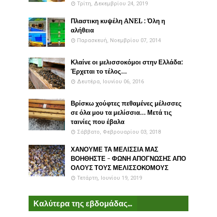
Τρίτη, Δεκεμβρίου 24, 2019
Πλαστικη κυψέλη ANEL : Όλη η
αλήθεια
Παρασκευή, Νοεμβρίου 07, 2014
Κλαίνε οι μελισσοκόμοι στην Ελλάδα:
Έρχεται το τέλος...
Δευτέρα, Ιουνίου 06, 2016
Βρίσκω χούφτες πεθαμένες μέλισσες
σε όλα μου τα μελίσσια... Μετά τις
ταινίες που έβαλα
Σάββατο, Φεβρουαρίου 03, 2018
ΧΑΝΟΥΜΕ ΤΑ ΜΕΛΙΣΣΙΑ ΜΑΣ
ΒΟΗΘΗΣΤΕ - ΦΩΝΗ ΑΠΟΓΝΩΣΗΣ ΑΠΟ
ΟΛΟΥΣ ΤΟΥΣ ΜΕΛΙΣΣΟΚΟΜΟΥΣ
Τετάρτη, Ιουνίου 19, 2019
Καλύτερα της εβδομάδας...