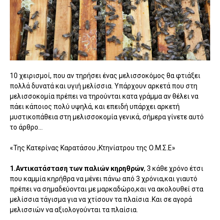
10 χειρισμοί, που αν τηρήσει ένας μελισσοκόμος θα φτιάξει
πολλά δυνατά και υγιή μελίσσια. Υπάρχουν αρκετά που στη
μελισσοκομία πρέπει να τηρούνται κατα γράμμα αν θέλει να
πάει κάποιος πολύ υψηλά, και επειδή υπάρχει αρκετή
μυστικοπάθεια στη μελισσοκομία γενικά, σήμερα γίνετε αυτό
το άρθρο...
«Της Κατερίνας Καρατάσου ,Κτηνίατρου της Ο.Μ.Σ.Ε»
1.Αντικατάσταση των παλιών κηρηθρών
, 3 κάθε χρόνο έτσι
που καμμία κηρήθρα να μένει πάνω από 3 χρόνια,και γιαυτό
πρέπει να σημαδεύονται με μαρκαδώρο,και να ακολουθεί στα
μελίσσια τάγισμα για να χτίσουν τα πλαίσια .Και σε αγορά
μελισσιών να αξιολογούνται τα πλαίσια.