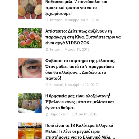
Νοθευένο μέλι. 7 πανεύκολοι και
πρακτικοί τρόποι για να το
ξεχωρίσουμε!
Τετάρτη, Δεκεμβρίου 21, 2016
Απίστευτο: Δείτε πως αυξάνουν τη
παραγωγή στη Κίνα. Ξυπνήστε πριν να
είναι αργά VIDEO ΣΟΚ
Τετάρτη, Μαΐου 11, 2016
Φοβάσαι το τσίμπημα της μέλισσας;
Όταν μάθεις αυτά τα 5 πραγματάκια
όλα θα αλλάξουν... Διαδώστε το
παντού!
Κυριακή, Νοεμβρίου 12, 2017
Η θρησκεία μας είναι ολοζώντανη!
Έβαλαν εικόνες μέσα σε μελίσσι και
έγινε το θαύμα...
Παρασκευή, Ιουλίου 01, 2016
Ποιά είναι τα 18 Καλύτερα Ελληνικά
Μέλια; Τι λένε οι μεγαλύτεροι
επιστήμονες για το Ελληνικό Μέλι....