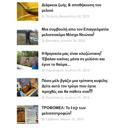
Διάρκεια ζωής & αποθήκευση του
μελιού
Τετάρτη, Αυγούστου 02, 2023
Μια συμβουλή απο τον Επαγγελματία
μελισσοκόμο Μόσχο Ντιώνια!
Δευτέρα, Ιουνίου 26, 2023
Η θρησκεία μας είναι ολοζώντανη!
Έβαλαν εικόνες μέσα σε μελίσσι και
έγινε το θαύμα...
Παρασκευή, Ιουλίου 01, 2016
Πόσο μέλι βγάζει μια τρίπατη κυψέλη:
Δείτε αυτό τον τρύγο που έγινε
προχθές και θα πάθετε σοκ!!!
Παρασκευή, Ιουλίου 01, 2016
ΤΡΟΦΟΜΕΛ: Το top των
μελισσοτροφών!
Σάββατο, Μαΐου 16, 2015