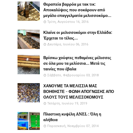
Θεραπεία βαρρόα με τακ τικ:
Αποκαλύψεις που σοκάρουν από
μεγάλο επαγγελματία μελισσοκόμο...
Τρίτη, Αυγούστου 16, 2016
Κλαίνε οι μελισσοκόμοι στην Ελλάδα:
Έρχεται το τέλος...
Δευτέρα, Ιουνίου 06, 2016
Βρίσκω χούφτες πεθαμένες μέλισσες
σε όλα μου τα μελίσσια... Μετά τις
ταινίες που έβαλα
Σάββατο, Φεβρουαρίου 03, 2018
ΧΑΝΟΥΜΕ ΤΑ ΜΕΛΙΣΣΙΑ ΜΑΣ
ΒΟΗΘΗΣΤΕ - ΦΩΝΗ ΑΠΟΓΝΩΣΗΣ ΑΠΟ
ΟΛΟΥΣ ΤΟΥΣ ΜΕΛΙΣΣΟΚΟΜΟΥΣ
Τετάρτη, Ιουνίου 19, 2019
Πλαστικη κυψέλη ANEL : Όλη η
αλήθεια
Παρασκευή, Νοεμβρίου 07, 2014