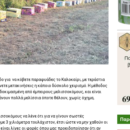
ο για να κόβετε παραφυάδες το Καλοκαίρι, με τεράστια
άνετε μετακινήσεις η κάποιο δύσκολο χειρισμό. Η μέθοδος
ι δοκιμασμένη από έμπειρους μελισσοκόμους, και είναι
κάνουν πολλά μελίσσια όποτε θέλουν, χωρίς όχημα,
σσοκόμους να λένε ότι για να γίνουν σωστές
Παρ
ε 3 χιλιόμετρα τουλάχιστον, έτσι ώστε να μην χαθούν οι
 είναι λίγες οι φορές όπου μας προειδοποίησαν ότι αν