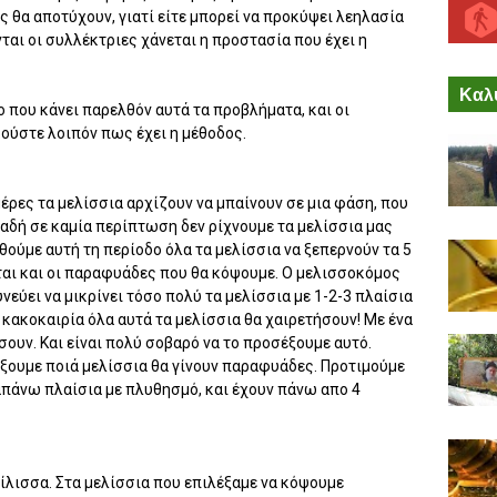
 θα αποτύχουν, γιατί είτε μπορεί να προκύψει λεηλασία
αι οι συλλέκτριες χάνεται η προστασία που έχει η
Καλύ
 που κάνει παρελθόν αυτά τα προβλήματα, και οι
ούστε λοιπόν πως έχει η μέθοδος.
έρες τα μελίσσια αρχίζουν να μπαίνουν σε μια φάση, που
λαδή σε καμία περίπτωση δεν ρίχνουμε τα μελίσσια μας
ούμε αυτή τη περίοδο όλα τα μελίσσια να ξεπερνούν τα 5
ται και οι παραφυάδες που θα κόψουμε. Ο μελισσοκόμος
υνεύει να μικρίνει τόσο πολύ τα μελίσσια με 1-2-3 πλαίσια
 κακοκαιρία όλα αυτά τα μελίσσια θα χαιρετήσουν! Με ένα
ουν. Και είναι πολύ σοβαρό να το προσέξουμε αυτό.
έξουμε ποιά μελίσσια θα γίνουν παραφυάδες. Προτιμούμε
ραπάνω πλαίσια με πλυθησμό, και έχουν πάνω απο 4
σίλισσα. Στα μελίσσια που επιλέξαμε να κόψουμε