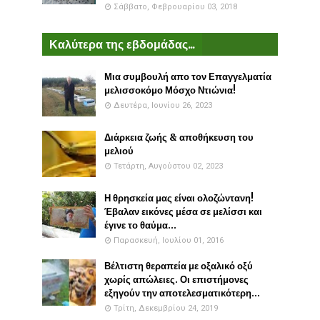
Σάββατο, Φεβρουαρίου 03, 2018
Καλύτερα της εβδομάδας...
Μια συμβουλή απο τον Επαγγελματία
μελισσοκόμο Μόσχο Ντιώνια!
Δευτέρα, Ιουνίου 26, 2023
Διάρκεια ζωής & αποθήκευση του
μελιού
Τετάρτη, Αυγούστου 02, 2023
Η θρησκεία μας είναι ολοζώντανη!
Έβαλαν εικόνες μέσα σε μελίσσι και
έγινε το θαύμα...
Παρασκευή, Ιουλίου 01, 2016
Βέλτιστη θεραπεία με οξαλικό οξύ
χωρίς απώλειες. Οι επιστήμονες
εξηγούν την αποτελεσματικότερη...
Τρίτη, Δεκεμβρίου 24, 2019