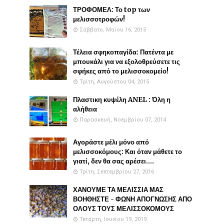
ΤΡΟΦΟΜΕΛ: Το top των
μελισσοτροφών!
Σάββατο, Μαΐου 16, 2015
Τέλεια σφηκοπαγίδα: Πατέντα με
μπουκάλι για να εξολοθρεύσετε τις
σφήκες από το μελισσοκομείο!
Τρίτη, Αυγούστου 04, 2015
Πλαστικη κυψέλη ANEL : Όλη η
αλήθεια
Παρασκευή, Νοεμβρίου 07, 2014
Αγοράστε μέλι μόνο από
μελισσοκόμους: Και όταν μάθετε το
γιατί, δεν θα σας αρέσει....
Τρίτη, Σεπτεμβρίου 27, 2016
ΧΑΝΟΥΜΕ ΤΑ ΜΕΛΙΣΣΙΑ ΜΑΣ
ΒΟΗΘΗΣΤΕ - ΦΩΝΗ ΑΠΟΓΝΩΣΗΣ ΑΠΟ
ΟΛΟΥΣ ΤΟΥΣ ΜΕΛΙΣΣΟΚΟΜΟΥΣ
Τετάρτη, Ιουνίου 19, 2019