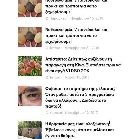
Νοθευένο μέλι. 7 πανεύκολοι και
πρακτικοί τρόποι για να το
ξεχωρίσουμε!
Παρασκευή, Νοεμβρίου 15, 2019
Νοθευένο μέλι. 7 πανεύκολοι και
πρακτικοί τρόποι για να το
ξεχωρίσουμε!
Τετάρτη, Δεκεμβρίου 21, 2016
Απίστευτο: Δείτε πως αυξάνουν τη
παραγωγή στη Κίνα. Ξυπνήστε πριν να
είναι αργά VIDEO ΣΟΚ
Τετάρτη, Μαΐου 11, 2016
Φοβάσαι το τσίμπημα της μέλισσας;
Όταν μάθεις αυτά τα 5 πραγματάκια
όλα θα αλλάξουν... Διαδώστε το
παντού!
Κυριακή, Νοεμβρίου 12, 2017
Η θρησκεία μας είναι ολοζώντανη!
Έβαλαν εικόνες μέσα σε μελίσσι και
έγινε το θαύμα...