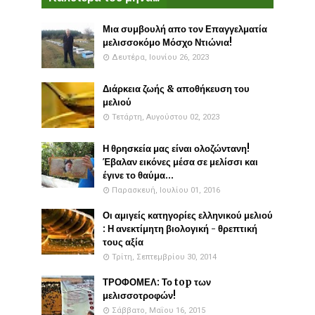
Μια συμβουλή απο τον Επαγγελματία
μελισσοκόμο Μόσχο Ντιώνια!
Δευτέρα, Ιουνίου 26, 2023
Διάρκεια ζωής & αποθήκευση του
μελιού
Τετάρτη, Αυγούστου 02, 2023
Η θρησκεία μας είναι ολοζώντανη!
Έβαλαν εικόνες μέσα σε μελίσσι και
έγινε το θαύμα...
Παρασκευή, Ιουλίου 01, 2016
Οι αμιγείς κατηγορίες ελληνικού μελιού
: Η ανεκτίμητη βιολογική - θρεπτική
τους αξία
Τρίτη, Σεπτεμβρίου 30, 2014
ΤΡΟΦΟΜΕΛ: Το top των
μελισσοτροφών!
Σάββατο, Μαΐου 16, 2015