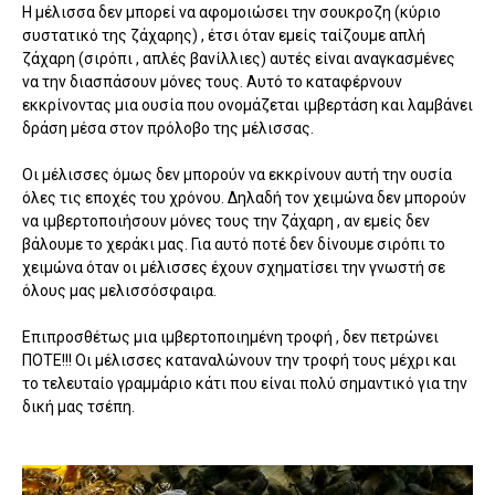
Η μέλισσα δεν μπορεί να αφομοιώσει την σουκροζη (κύριο
συστατικό της ζάχαρης) , έτσι όταν εμείς ταίζουμε απλή
ζάχαρη (σιρόπι , απλές βανίλλιες) αυτές είναι αναγκασμένες
να την διασπάσουν μόνες τους. Αυτό το καταφέρνουν
εκκρίνοντας μια ουσία που ονομάζεται ιμβερτάση και λαμβάνει
δράση μέσα στον πρόλοβο της μέλισσας.
Οι μέλισσες όμως δεν μπορούν να εκκρίνουν αυτή την ουσία
όλες τις εποχές του χρόνου. Δηλαδή τον χειμώνα δεν μπορούν
να ιμβερτοποιήσουν μόνες τους την ζάχαρη , αν εμείς δεν
βάλουμε το χεράκι μας. Για αυτό ποτέ δεν δίνουμε σιρόπι το
χειμώνα όταν οι μέλισσες έχουν σχηματίσει την γνωστή σε
όλους μας μελισσόσφαιρα.
Επιπροσθέτως μια ιμβερτοποιημένη τροφή , δεν πετρώνει
ΠΟΤΕ!!! Οι μέλισσες καταναλώνουν την τροφή τους μέχρι και
το τελευταίο γραμμάριο κάτι που είναι πολύ σημαντικό για την
δική μας τσέπη.