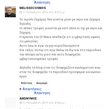
Απάντηση
MELISSOCOSMOS
11 Οκτωβρίου 2014 στις 8:37 μ.μ.
Το σιροπι ζαχαρης δεν γινεται μονο με νερο και ζαχαρη
δηλαδη;
Οι απλες τροφες γινονται με κατι αλλο κι οχι με νερο και
ζαχαρη;
Η ερευνα του Dr Mauz απεδειξε οτι η ιμβερταση οφελη
τις μελισσες.
Αυτο λεω κι εγω να μην κοροιδευομαστε.
Και τελος να πω οτι εγω θελω να δω και στο περιοδικο
την αποψη αυτη γιατι και αυτο διαφημίζει
ιμβερτοποιημενες τροφές.
Δηλαδη τα blog οταν τις διαφημίζουν εγκληματούν ενω
οταν τις διαφημίζει το περιοδικό προσφερει κοινωνικο
εργο
Απάντηση
Διαγραφή
Απαντήσεις
Απάντηση
ΑΝΏΝΥΜΟΣ
11 Οκτωβρίου 2014 στις 8:56 μ.μ.