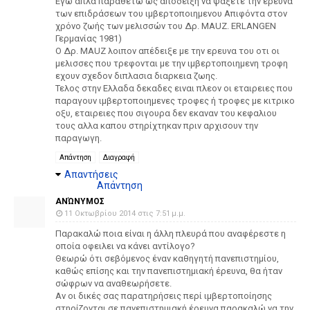
Εγω απλα παραθέτω ως απόδειξη να ψαξετε την ερευνα
των επιδράσεων του ιμβερτοποιημενου Απιφόντα στον
χρόνο ζωής των μελισσών του Δρ. MAUZ. ERLANGEN
Γερμανίας 1981)
Ο Δρ. MAUZ λοιπον απέδειξε με την ερευνα του οτι οι
μελισσες που τρεφονται με την ιμβερτοποιημενη τροφη
εχουν σχεδον διπλασια διαρκεια ζωης.
Τελος στην Ελλαδα δεκαδες ειναι πλεον οι εταιρειες που
παραγουν ιμβερτοποιημενες τροφες ή τροφες με κιτρικο
οξυ, εταιρειες που σιγουρα δεν εκαναν του κεφαλιου
τους αλλα καπου στηρίχτηκαν πριν αρχισουν την
παραγωγη.
Απάντηση
Διαγραφή
Απαντήσεις
Απάντηση
ΑΝΏΝΥΜΟΣ
11 Οκτωβρίου 2014 στις 7:51 μ.μ.
Παρακαλώ ποια είναι η άλλη πλευρά που αναφέρεστε η
οποία οφειλει να κάνει αντίλογο?
Θεωρώ ότι σεβόμενος έναν καθηγητή πανεπιστημίου,
καθώς επίσης και την πανεπιστημιακή έρευνα, θα ήταν
σώφρων να αναθεωρήσετε.
Αν οι δικές σας παρατηρήσεις περί ιμβερτοποίησης
στηρίζονται σε πανεπιστημιακή έρευνα παρακαλώ να την