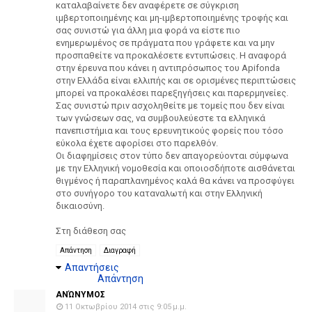
καταλαβαίνετε δεν αναφέρετε σε σύγκριση
ιμβερτοποιημένης και μη-ιμβερτοποιημένης τροφής και
σας συνιστώ για άλλη μια φορά να είστε πιο
ενημερωμένος σε πράγματα που γράφετε και να μην
προσπαθείτε να προκαλέσετε εντυπώσεις. Η αναφορά
στην έρευνα που κάνει η αντιπρόσωπος του Apifonda
στην Ελλάδα είναι ελλιπής και σε ορισμένες περιπτώσεις
μπορεί να προκαλέσει παρεξηγήσεις και παρερμηνείες.
Σας συνιστώ πριν ασχοληθείτε με τομείς που δεν είναι
των γνώσεων σας, να συμβουλεύεστε τα ελληνικά
πανεπιστήμια και τους ερευνητικούς φορείς που τόσο
εύκολα έχετε αφορίσει στο παρελθόν.
Οι διαφημίσεις στον τύπο δεν απαγορεύονται σύμφωνα
με την Ελληνική νομοθεσία και οποιοσδήποτε αισθάνεται
θιγμένος ή παραπλανημένος καλά θα κάνει να προσφύγει
στο συνήγορο του καταναλωτή και στην Ελληνική
δικαιοσύνη.
Στη διάθεση σας
Απάντηση
Διαγραφή
Απαντήσεις
Απάντηση
ΑΝΏΝΥΜΟΣ
11 Οκτωβρίου 2014 στις 9:05 μ.μ.