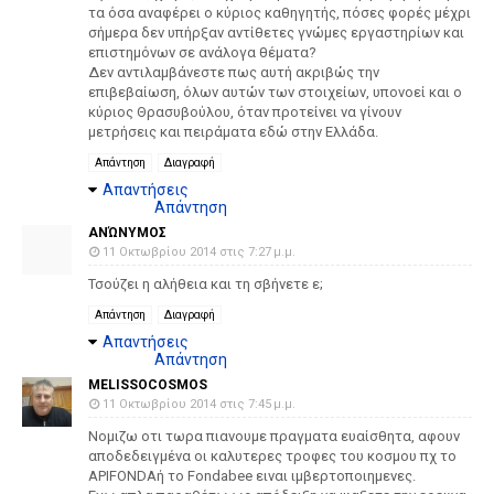
τα όσα αναφέρει ο κύριος καθηγητής, πόσες φορές μέχρι
σήμερα δεν υπήρξαν αντίθετες γνώμες εργαστηρίων και
επιστημόνων σε ανάλογα θέματα?
Δεν αντιλαμβάνεστε πως αυτή ακριβώς την
επιβεβαίωση, όλων αυτών των στοιχείων, υπονοεί και ο
κύριος Θρασυβούλου, όταν προτείνει να γίνουν
μετρήσεις και πειράματα εδώ στην Ελλάδα.
Απάντηση
Διαγραφή
Απαντήσεις
Απάντηση
ΑΝΏΝΥΜΟΣ
11 Οκτωβρίου 2014 στις 7:27 μ.μ.
Τσούζει η αλήθεια και τη σβήνετε ε;
Απάντηση
Διαγραφή
Απαντήσεις
Απάντηση
MELISSOCOSMOS
11 Οκτωβρίου 2014 στις 7:45 μ.μ.
Νομιζω οτι τωρα πιανουμε πραγματα ευαίσθητα, αφουν
αποδεδειγμένα οι καλυτερες τροφες του κοσμου πχ το
APIFONDAή το Fondabee ειναι ιμβερτοποιημενες.