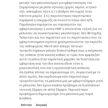
μεταξύ των μελισσοκόμων για ιμβερτοποίηση του
ζαχαρόνερου με μέσα οξίνισης (χυμός λεμόνι, κιτρικό
οξύ, ασκορβικό οξύ κ.α.) ο βαθμός επιτυχίας ήταν
πάντοτε μικρός. Στις περισσότερες περιπτώσεις
παρέμενε η σακχαρόζη σε ποσοστό πάνω από 62%.
Παράλληλα παράγεται ως παραπροϊόν της
ιμβερτοποίησης η ουσία HMF η οποία είναι τοξική για τις
μέλισσες σε συγκεντρώσεις μεγαλύτερες από 80 mg/Kg.
Τελευταίο και πιο σημαντικό για τις περιπτώσεις που τα
ιμβερτοποιημένα σιρόπια χρησιμοποιούνται την περίοδο
της ανθοφορίας. Μετά από έλεγχο τέτοιων
τροφοδοτημένων μελιών διαπιστώθηκε πως η ανίχνευση
της νοθείας ήταν εύκολη καθώς οι τιμές που εμφάνιζαν
αυτά τα μέλια ήταν σημαντικά χαμηλές σε διαστάση και
ιμβερτάση ενώ την ίδια εικόνα έδινε τόσο η
μικροσκοπική όσο και η οργανοληπτική ανάλυση.
Θα πρέπει επίσης να σημειώσουμε ότι, συγκριτικά με το
απλό σιρόπι, δεν κερδίσουμε κάτι περισσότερο
τροφοδοτώντας τα μελίσσια μας με ιμβερτοζάχαρο γιατί
οι μέλισσες δεν έχουν κανένα πρόβλημα να διασπάσουν
τη κοινή ζάχαρη σε απλά ζάχαρα. Περισσότερα
προβλήματα δημιουργούμε στα μελίσσια μας παρά
βοήθεια.
Απάντηση
Διαγραφή