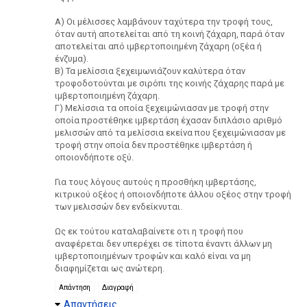
Α) Οι μέλισσες λαμβάνουν ταχύτερα την τροφή τους,
όταν αυτή αποτελείται από τη κοινή ζάχαρη, παρά όταν
αποτελείται από ιμβερτοποιημένη ζάχαρη (οξέα ή
ένζυμα).
Β) Τα μελίσσια ξεχειμωνιάζουν καλύτερα όταν
τροφοδοτούνται με σιρόπι της κοινής ζάχαρης παρά με
ιμβερτοποιημένη ζάχαρη.
Γ) Μελίσσια τα οποία ξεχειμώνιασαν με τροφή στην
οποία προστέθηκε ιμβερτάση έχασαν διπλάσιο αριθμό
μελισσών από τα μελίσσια εκείνα που ξεχειμώνιασαν με
τροφή στην οποία δεν προστέθηκε ιμβερτάση ή
οποιονδήποτε οξύ.
Για τους λόγους αυτούς η προσθήκη ιμβερτάσης,
κιτρικού οξέος ή οποιονδήποτε άλλου οξέος στην τροφή
των μελισσών δεν ενδείκνυται.
Ως εκ τούτου καταλαβαίνετε οτι η τροφή που
αναφέρεται δεν υπερέχει σε τίποτα έναντι άλλων μη
ιμβερτοποιημένων τροφών και καλό είναι να μη
διαφημίζεται ως ανώτερη.
Απάντηση
Διαγραφή
Απαντήσεις