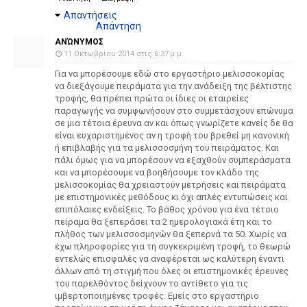
Απαντήσεις
Απάντηση
ΑΝΏΝΥΜΟΣ
11 Οκτωβρίου 2014 στις 6:37 μ.μ.
Για να μπορέσουμε εδώ στο εργαστήριο μελισσοκομίας
να διεξάγουμε πειράματα για την ανάδειξη της βέλτιστης
τροφής, θα πρέπει πρώτα οι ίδιες οι εταιρείες
παραγωγής να συμφωνήσουν στο συμμετάσχουν επώνυμα
σε μια τέτοια έρευνα αν και όπως γνωρίζετε κανείς δε θα
είναι ευχαριστημένος αν η τροφή του βρεθεί μη κανονική
ή επιβλαβής για τα μελισσοσμήνη του πειράματος. Και
πάλι όμως για να μπορέσουν να εξαχθούν συμπεράσματα
και να μπορέσουμε να βοηθήσουμε τον κλάδο της
μελισσοκομίας θα χρειαστούν μετρήσεις και πειράματα
με επιστημονικές μεθόδους κι όχι απλές εντυπώσεις και
επιπόλαιες ενδείξεις. Το βάθος χρόνου για ένα τέτοιο
πείραμα θα ξεπεράσει τα 2 ημερολογιακά έτη και το
πλήθος των μελισσοσμηνών θα ξεπερνά τα 50. Χωρίς να
έχω πληροφορίες για τη συγκεκριμένη τροφή, το θεωρώ
εντελώς επισφαλές να αναφέρεται ως καλύτερη έναντι
άλλων από τη στιγμή που όλες οι επιστημονικές έρευνες
του παρελθόντος δείχνουν το αντίθετο για τις
ιμβερτοποιημένες τροφές. Εμείς στο εργαστήριο