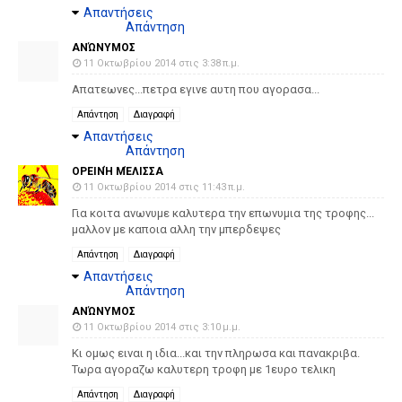
Απαντήσεις
Απάντηση
ΑΝΏΝΥΜΟΣ
11 Οκτωβρίου 2014 στις 3:38 π.μ.
Απατεωνες...πετρα εγινε αυτη που αγορασα...
Απάντηση
Διαγραφή
Απαντήσεις
Απάντηση
ΟΡΕΙΝΉ ΜΈΛΙΣΣΑ
11 Οκτωβρίου 2014 στις 11:43 π.μ.
Για κοιτα ανωνυμε καλυτερα την επωνυμια της τροφης...
μαλλον με καποια αλλη την μπερδεψες
Απάντηση
Διαγραφή
Απαντήσεις
Απάντηση
ΑΝΏΝΥΜΟΣ
11 Οκτωβρίου 2014 στις 3:10 μ.μ.
Κι ομως ειναι η ιδια...και την πληρωσα και πανακριβα.
Τωρα αγοραζω καλυτερη τροφη με 1ευρο τελικη
Απάντηση
Διαγραφή