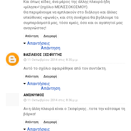
Και όπως είδες, ένα μέρος της άλλης πλευρά ήδη
«μίλησε»! (σχόλιο ΜΕΛΙΣΣΟΚΟΣΜΟΥ).
Θα περιμένουμε να εμπλακούν στο διάλογο και άλλες
υπεύθυνες «φωνές», και στη συνέχεια θα βγάλουμε τα
συμπεράσματά μας, τόσο εμείς, όσο και οι αγαπητοί μας
αναγνώστες!
Απάντηση
Διαγραφή
Απαντήσεις
Απάντηση
ΒΑΣΊΛΕΙΟΣ ΞΕΣΦΊΓΓΗΣ
11 Οκτωβρίου 2014 στις 8:35 μ.μ.
Αυτό το σχόλιο αφαιρέθηκε από τον συντάκτη.
Απάντηση
Διαγραφή
Απαντήσεις
Απάντηση
ΑΝΏΝΥΜΟΣ
11 Οκτωβρίου 2014 στις 8:36 μ.μ.
Αν η άλλη πλευρά είναι ο Ξεσφίγκης...τοτε την κάτσαμε τη
βάρκα!
Απάντηση
Διαγραφή
Απαντήσεις