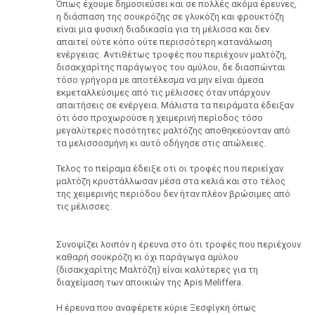
Όπως έχουμε δημοσιεύσει και σε πολλές ακόμα έρευνες,
η διάσπαση της σουκρόζης σε γλυκόζη και φρουκτόζη
είναι μια φυσική διαδικασία για τη μέλισσα και δεν
απαιτεί ούτε κόπο ούτε περισσότερη κατανάλωση
ενέργειας. Αντιθέτως τροφές που περιέχουν μαλτόζη,
δισακχαρίτης παράγωγος του αμύλου, δε διασπώνται
τόσο γρήγορα με αποτέλεσμα να μην είναι άμεσα
εκμεταλλεύσιμες από τις μέλισσες όταν υπάρχουν
απαιτήσεις σε ενέργεια. Μάλιστα τα πειράματα έδειξαν
ότι όσο προχωρούσε η χειμερινή περίοδος τόσο
μεγαλύτερες ποσότητες μαλτόζης αποθηκεύονταν από
τα μελισσοσμήνη κι αυτό οδήγησε στις απώλειες.
Τελος το πείραμα έδειξε οτι οι τροφές που περιείχαν
μαλτόζη κρυστάλλωσαν μέσα στα κελιά και στο τέλος
της χειμερινής περιόδου δεν ήταν πλέον βρώσιμες από
τις μέλισσες.
Συνοψίζει λοιπόν η έρευνα στο ότι τροφές που περιέχουν
καθαρή σουκρόζη κι όχι παράγωγα αμύλου
(δισακχαρίτης Μαλτόζη) είναι καλύτερες για τη
διαχείμαση των αποικιών της Apis Meliffera.
Η έρευνα που αναφέρετε κύριε Ξεσφίγκη όπως