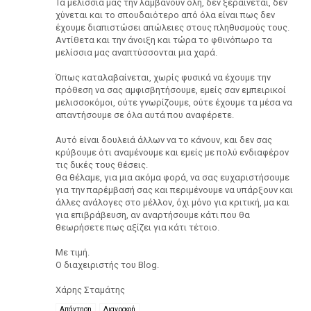
Τα μελίσσια μας την λαμβάνουν όλη, δεν ξεραίνεται, δεν
χύνεται και το σπουδαιότερο από όλα είναι πως δεν
έχουμε διαπιστώσει απώλειες στους πληθυσμούς τους.
Αντίθετα και την άνοιξη και τώρα το φθινόπωρο τα
μελίσσια μας αναπτύσσονται μια χαρά.
Όπως καταλαβαίνεται, χωρίς φυσικά να έχουμε την
πρόθεση να σας αμφισβητήσουμε, εμείς σαν εμπειρικοί
μελισσοκόμοι, ούτε γνωρίζουμε, ούτε έχουμε τα μέσα να
απαντήσουμε σε όλα αυτά που αναφέρετε.
Αυτό είναι δουλειά άλλων να το κάνουν, και δεν σας
κρύβουμε ότι αναμένουμε και εμείς με πολύ ενδιαφέρον
τις δικές τους θέσεις.
Θα θέλαμε, για μια ακόμα φορά, να σας ευχαριστήσουμε
για την παρέμβασή σας και περιμένουμε να υπάρξουν και
άλλες ανάλογες στο μέλλον, όχι μόνο για κριτική, μα και
για επιβράβευση, αν αναρτήσουμε κάτι που θα
θεωρήσετε πως αξίζει για κάτι τέτοιο.
Με τιμή.
Ο διαχειριστής του Blog.
Χάρης Σταμάτης
Απάντηση
Διαγραφή