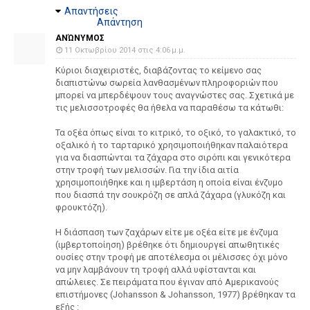
Απαντήσεις
Απάντηση
ΑΝΏΝΥΜΟΣ
11 Οκτωβρίου 2014 στις 4:06 μ.μ.
Κύριοι διαχειριστές, διαβάζοντας το κείμενο σας
διαπιστώνω σωρεία λανθασμένων πληροφοριών που
μπορεί να μπερδέψουν τους αναγνώστες σας. Σχετικά με
τις μελισσοτροφές θα ήθελα να παραθέσω τα κάτωθι:
Τα οξέα όπως είναι το κιτρικό, το οξικό, το γαλακτικό, το
οξαλικό ή το ταρταρικό χρησιμοποιήθηκαν παλαιότερα
για να διασπώνται τα ζάχαρα στο σιρόπι και γενικότερα
στην τροφή των μελισσών. Για την ίδια αιτία
χρησιμοποιήθηκε και η ιμβερτάση η οποία είναι ένζυμο
που διασπά την σουκρόζη σε απλά ζάχαρα (γλυκόζη και
φρουκτόζη).
Η διάσπαση των ζαχάρων είτε με οξέα είτε με ένζυμα
(ιμβερτοποίηση) βρέθηκε ότι δημιουργεί απωθητικές
ουσίες στην τροφή με αποτέλεσμα οι μέλισσες όχι μόνο
να μην λαμβάνουν τη τροφή αλλά υφίστανται και
απώλειες. Σε πειράματα που έγιναν από Αμερικανούς
επιστήμονες (Johansson & Johansson, 1977) βρέθηκαν τα
εξής :