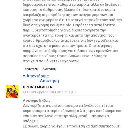
δημοσιεύσατε είναι καθαρά εμπειρικά, αλλά αν διαβάσει
κάποιος το άρθρο σας, βλέπει ότι δεν κρατάτε καμία
επιφύλαξη περί ορθότητας των αναγραφομενων και
χωρίς να αναφέρετε ότι τα στοιχεία προκύπτουν από την
δική σας χρηση και εμπειρία. Παράλληλα αναφέρεστε
περι ιμβερτοποίησης για να δικαιολογήσετε την
ανωτερότητα της τροφής και μετά την απάντηση του
κυρίου Θρασυβούλου αναφέρετε ότι δεν γνωρίζετε και
ότι δεν έχετε τα μέσα να απαντήσετε. Οπότε μήπως
ακυρώνετε το άρθρο σας γιατί βάσει των ερευνών που
παράθεσε ο κύριος Θρασυβούλου είναι λάθος τα
στοιχεία που δίνετε? Ευχαριστώ
Απάντηση
Διαγραφή
Απαντήσεις
Απάντηση
ΟΡΕΙΝΉ ΜΈΛΙΣΣΑ
11 Οκτωβρίου 2014 στις 7:14 μ.μ.
Ανώνυμε 6:45μ.μ.
Δεν νομίζετε πως είναι πρόωρο να βγάλουμε τέτοια
συμπεράσματα περί ακύρωσης κ.λ.π., πριν ακούσουμε και
κάποιον αντίλογο από την άλλη μεριά – αν φυσικά
υπάρξει!
Εξ άλλου, χωρίς να έχουμε πρόθεση να αμφισβητήσουμε