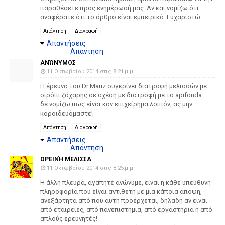
παραθέσετε προς ενημέρωσή μας. Αν και νομίζω ότι
αναφέρατε ότι το άρθρο είναι εμπειρικό. Ευχαριστώ.
Απάντηση
Διαγραφή
Απαντήσεις
Απάντηση
ΑΝΏΝΥΜΟΣ
11 Οκτωβρίου 2014 στις 8:21 μ.μ.
Η έρευνα του Dr Mauz συγκρίνει διατροφή μελισσών με
σιρόπι ζάχαρης σε σχέση με διατροφή με το apifonda...
δε νομίζω πως είναι καν επιχείρημα λοιπόν, ας μην
κοροιδευόμαστε!
Απάντηση
Διαγραφή
Απαντήσεις
Απάντηση
ΟΡΕΙΝΉ ΜΈΛΙΣΣΑ
11 Οκτωβρίου 2014 στις 8:25 μ.μ.
Η άλλη πλευρά, αγαπητέ ανώνυμε, είναι η κάθε υπεύθυνη
πληροφορία που είναι αντίθετη με μια κάποια άποψη,
ανεξάρτητα από που αυτή προέρχεται, δηλαδή αν είναι
από εταιρείες, από πανεπιστήμια, από εργαστήρια ή από
απλούς ερευνητές!