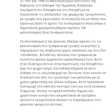
Το 1997 και 1998 το Μελισσοκομικό Ινστιτούτο της
Βαβαρίας στο Erlangen της Γερμανίας διεξήγαγε
πειράματα στο Erlangen και στο Kringell για να
διερευνήσει τις επιδράσεις της χειμερινής τροφοδοσίας
με τροφές που έχουν βάση τη σουκρόζη και με άλλες που
έχουν ως βάση το άμυλο. Για τα πειράματα όπως έλεγε η
δημοσίευση χρησιμοποιήθηκαν περίπου 100
μελισσοσμήνη ίδιας δυναμικότητας.
Τα αποτελέσματα της έρευνας έδειξαν αφενός οτι τα
μελισσοσμήνη που τράφηκαν με τροφές σουκρόζης ή
παραγώγων της επιβίωσαν χωρίς απώλειες και στις δύο
τοποθεσίες. Αντιθέτως αποικίες που τράφηκαν με
προϊόντα αμύλου εμφάνισαν υψηλή θνησιμότητα. Αυτό
ήταν ιδιαίτερα έντονο στην περίπτωση του Kringell που
έχει πιο ψυχρό κλίμα. Σαν πιθανή εξήγηση σε αυτό
δόθηκε οτι οι ολιγοσακχαρίτες δεν είναι τόσο ευκολο να
διασπαστούν από τον οργανισμό των μελισσών με τη
χρήση ιμβερτάσης και άλλων ενζύμων. Αυτό προκάλεσε
διαταραχή στο πεπτικό σύστημα τους και κατά συνέπεια
διάρροιες. Επίσης τα υψηλά επίπεδα τέφρας και
χρωστικών ουσιών που ανιχνεύτηκαν σε ορισμένα
προϊόντα τροφοδοσίας έκαναν τις παρενέργειες στις
μέλισσες ακόμη πιο έντονες.