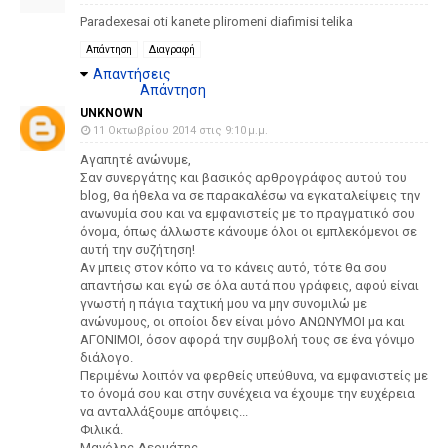
Paradexesai oti kanete pliromeni diafimisi telika
Απάντηση
Διαγραφή
Απαντήσεις
Απάντηση
UNKNOWN
11 Οκτωβρίου 2014 στις 9:10 μ.μ.
Αγαπητέ ανώνυμε,
Σαν συνεργάτης και βασικός αρθρογράφος αυτού του
blog, θα ήθελα να σε παρακαλέσω να εγκαταλείψεις την
ανωνυμία σου και να εμφανιστείς με το πραγματικό σου
όνομα, όπως άλλωστε κάνουμε όλοι οι εμπλεκόμενοι σε
αυτή την συζήτηση!
Αν μπεις στον κόπο να το κάνεις αυτό, τότε θα σου
απαντήσω και εγώ σε όλα αυτά που γράφεις, αφού είναι
γνωστή η πάγια ταχτική μου να μην συνομιλώ με
ανώνυμους, οι οποίοι δεν είναι μόνο ΑΝΩΝΥΜΟΙ μα και
ΑΓΟΝΙΜΟΙ, όσον αφορά την συμβολή τους σε ένα γόνιμο
διάλογο.
Περιμένω λοιπόν να φερθείς υπεύθυνα, να εμφανιστείς με
το όνομά σου και στην συνέχεια να έχουμε την ευχέρεια
να ανταλλάξουμε απόψεις...
Φιλικά.
Μανόλης Δερμάτης