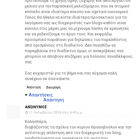
προτείνουμε τη χρήση άχνης ζάχαρης και ακατέργαστου
μελιού για την παρασκευή μελοζύμαρου, που σε ατομικό
επίπεδο είναι ιδιαίτερα εύκολο και σχετικά οικονομικό.
Τέλος θα ήθελα να είστε ιδιαίτερα προσεκτικοί για τα
λεγόμενα σας ως διαχειριστές των blogs καθότι είναι
εύκολο στις μέρες μας να ρίχνουμε λάσπη σε ερευνητές
και να μηδενίζουμε το έργο τους. Και εκφράζω
προσωπικό παράπονο για δηλώσεις του παρελθόντος
από ορισμένους στο διαδίκτυο. Δεν συνηθίζω να
παρεμβαίνω στο διαδίκτυο όμως οι ανακρίβειες σας
μπορούν να αποβούν επιζήμιες για πολλούς συναδέλφους
σας.
Σας ευχαριστώ για το βήμα και σας εύχομαι καλή
συνέχεια σε όσα κάνετε.
Απάντηση
Διαγραφή
Απαντήσεις
Απάντηση
ΑΝΏΝΥΜΟΣ
11 Οκτωβρίου 2014 στις 6:45 μ.μ.
Καλησπέρα,
διαβάζοντας τα σχόλια του κυρίου Θρασυβούλου και την
αντίστοιχη απάντηση από τον διαχειριστή του blog,
αναδιπλώνεστε και αναφέρετε ότι αυτα που