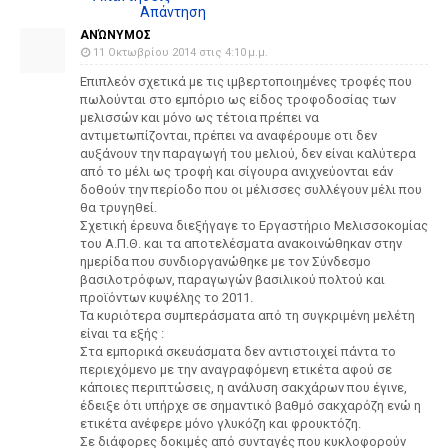
Απάντηση
ΑΝΏΝΥΜΟΣ
11 Οκτωβρίου 2014 στις 4:10 μ.μ.
Επιπλεόν σχετικά με τις ιμβερτοποιημένες τροφές που
πωλούνται στο εμπόριο ως είδος τροφοδοσίας των
μελισσών και μόνο ως τέτοια πρέπει να
αντιμετωπίζονται, πρέπει να αναφέρουμε οτι δεν
αυξάνουν την παραγωγή του μελιού, δεν είναι καλύτερα
από το μέλι ως τροφή και σίγουρα ανιχνεύονται εάν
δοθούν την περίοδο που οι μέλισσες συλλέγουν μέλι που
θα τρυγηθεί.
Σχετική έρευνα διεξήγαγε το Εργαστήριο Μελισσοκομίας
του Α.Π.Θ. και τα αποτελέσματα ανακοινώθηκαν στην
ημερίδα που συνδιοργανώθηκε με τον Σύνδεσμο
βασιλοτρόφων, παραγωγών βασιλικού πολτού και
προϊόντων κυψέλης το 2011.
Τα κυριότερα συμπεράσματα από τη συγκριμένη μελέτη
είναι τα εξής :
Στα εμπορικά σκευάσματα δεν αντιστοιχεί πάντα το
περιεχόμενο με την αναγραφόμενη ετικέτα αφού σε
κάποιες περιπτώσεις, η ανάλυση σακχάρων που έγινε,
έδειξε ότι υπήρχε σε σημαντικό βαθμό σακχαρόζη ενώ η
ετικέτα ανέφερε μόνο γλυκόζη και φρουκτόζη.
Σε διάφορες δοκιμές από συνταγές που κυκλοφορούν