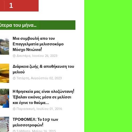
1
τερα του μήνα...
Μια συμβουλή απο τον
Επαγγελματία μελισσοκόμο
Μόσχο Ντιώνια!
Δευτέρα, Ιουνίου 26, 2023
Διάρκεια ζωής & αποθήκευση του
μελιού
Τετάρτη, Αυγούστου 02, 2023
Η θρησκεία μας είναι ολοζώντανη!
Έβαλαν εικόνες μέσα σε μελίσσι
και έγινε το θαύμα...
Παρασκευή, Ιουλίου 01, 2016
ΤΡΟΦΟΜΕΛ: Το top των
μελισσοτροφών!
Σάββατο, Μαΐου 16, 2015