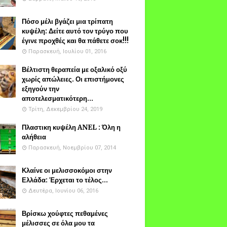
Πόσο μέλι βγάζει μια τρίπατη
κυψέλη: Δείτε αυτό τον τρύγο που
έγινε προχθές και θα πάθετε σοκ!!!
Παρασκευή, Ιουλίου 01, 2016
Βέλτιστη θεραπεία με οξαλικό οξύ
χωρίς απώλειες. Οι επιστήμονες
εξηγούν την
αποτελεσματικότερη...
Τρίτη, Δεκεμβρίου 24, 2019
Πλαστικη κυψέλη ANEL : Όλη η
αλήθεια
Παρασκευή, Νοεμβρίου 07, 2014
Κλαίνε οι μελισσοκόμοι στην
Ελλάδα: Έρχεται το τέλος...
Δευτέρα, Ιουνίου 06, 2016
Βρίσκω χούφτες πεθαμένες
μέλισσες σε όλα μου τα