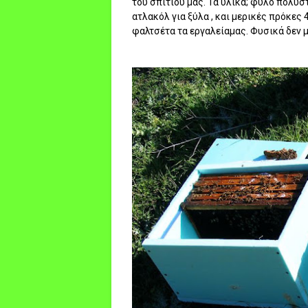
του σπιτιού μας. Τα υλικά; φύλο πολυσ
ατλακόλ για ξύλα , και μερικές πρόκες 
φαλτσέτα τα εργαλείαμας. Φυσικά δεν μι