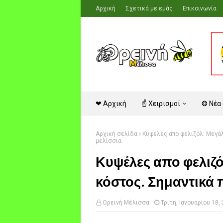
Αρχική
Σχετικά με εμάς
Επικοινωνία
❤ Αρχική
☝ Χειρισμοί
❂ Νέα
Αρχική σελίδα
Κυψέλες απο φελιζόλ: Μεγά
μελίσσια
Κυψέλες απο φελιζό
κόστος. Σημαντικά 
Ορεινή Μέλισσα
Τρίτη, Ιανουαρίου 18,