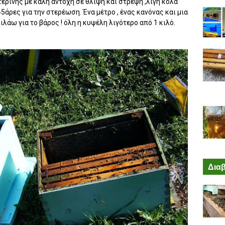
τερίνης με καλή αντοχή σε θλίψη και στρέψη ,λίγη κόλα
45άρες για την στερέωση. Ένα μέτρο , ένας κανόνας και μια
λάω για το βάρος ! όλη η κυψέλη λιγότερο από 1 κιλό.
Διαβ