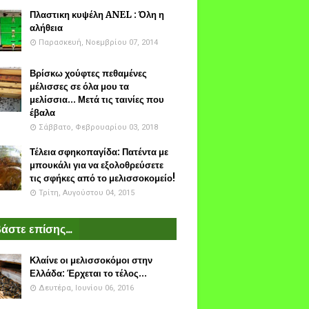
Πλαστικη κυψέλη ANEL : Όλη η
αλήθεια
Παρασκευή, Νοεμβρίου 07, 2014
Βρίσκω χούφτες πεθαμένες
μέλισσες σε όλα μου τα
μελίσσια... Μετά τις ταινίες που
έβαλα
Σάββατο, Φεβρουαρίου 03, 2018
Τέλεια σφηκοπαγίδα: Πατέντα με
μπουκάλι για να εξολοθρεύσετε
τις σφήκες από το μελισσοκομείο!
Τρίτη, Αυγούστου 04, 2015
άστε επίσης...
Κλαίνε οι μελισσοκόμοι στην
Ελλάδα: Έρχεται το τέλος...
Δευτέρα, Ιουνίου 06, 2016