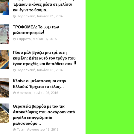
Έβαλαν εικόνες μέσα σε μελίσσι
και έγινε το θαύμα...
Παρασκευή, Ιουλίου 01, 2016
ΤΡΟΦΟΜΕΛ: Το top των
μελισσοτροφών!
Σάββατο, Μαΐου 16, 2015
Πόσο μέλι βγάζει μια τρίπατη
κυψέλη: Δείτε αυτό τον τρύγο που
έγινε προχθές και θα πάθετε σοκ!!!
Παρασκευή, Ιουλίου 01, 2016
Κλαίνε οι μελισσοκόμοι στην
Ελλάδα: Έρχεται το τέλος...
Δευτέρα, Ιουνίου 06, 2016
Θεραπεία βαρρόα με τακ τικ:
Αποκαλύψεις που σοκάρουν από
μεγάλο επαγγελματία
μελισσοκόμο...
Τρίτη, Αυγούστου 16, 2016