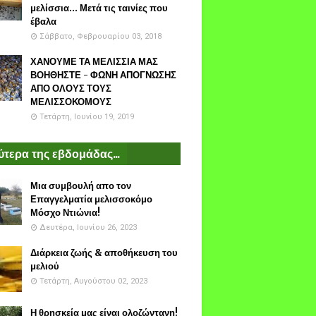
μελίσσια... Μετά τις ταινίες που
έβαλα
Σάββατο, Φεβρουαρίου 03, 2018
ΧΑΝΟΥΜΕ ΤΑ ΜΕΛΙΣΣΙΑ ΜΑΣ
ΒΟΗΘΗΣΤΕ - ΦΩΝΗ ΑΠΟΓΝΩΣΗΣ
ΑΠΟ ΟΛΟΥΣ ΤΟΥΣ
ΜΕΛΙΣΣΟΚΟΜΟΥΣ
Τετάρτη, Ιουνίου 19, 2019
τερα της εβδομάδας...
Μια συμβουλή απο τον
Επαγγελματία μελισσοκόμο
Μόσχο Ντιώνια!
Δευτέρα, Ιουνίου 26, 2023
Διάρκεια ζωής & αποθήκευση του
μελιού
Τετάρτη, Αυγούστου 02, 2023
Η θρησκεία μας είναι ολοζώντανη!