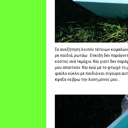
Σε αναζήτηση λοιπόν τέτοιων κυψελών ,
ρε παιδιά; ρωτάω . Επειδή δεν παράγοντ
κόστος ανά τεμάχιο. Και γιατί δεν παρά
μου απαντούν. Και εγώ με το φτωχό το 
φαύλο κύκλο ρε παιδιά και σίγουρα αυτ
έψαξα να βρω την λύση μόνος μου...