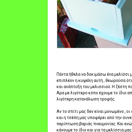
Πάντα ήθελα να δοκιμάσω ένα μελίσσι μ
επιπλέον η κυψέλη αυτή , θεωρούσα ότι
και ανάπτυξη του μελισσιού. Η ζέστη π
Αρα με λιγότερο κόπο έχουμε το ίδιο 
λιγότερη κατανάλωση τροφής.
Αν το σπίτι μας δεν είναι μονωμένο , ο
και η τσέπη μας υποφέρει από την συνε
περίπτωση βαριάς πνευμονίας. Και ενώ 
κάνουμε το ίδιο και για τα μελίσσια μα