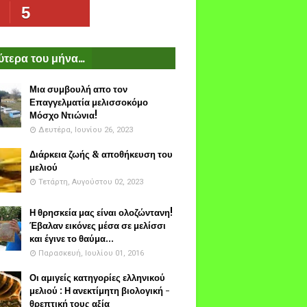
5
τερα του μήνα...
Μια συμβουλή απο τον
Επαγγελματία μελισσοκόμο
Μόσχο Ντιώνια!
Δευτέρα, Ιουνίου 26, 2023
Διάρκεια ζωής & αποθήκευση του
μελιού
Τετάρτη, Αυγούστου 02, 2023
Η θρησκεία μας είναι ολοζώντανη!
Έβαλαν εικόνες μέσα σε μελίσσι
και έγινε το θαύμα...
Παρασκευή, Ιουλίου 01, 2016
Οι αμιγείς κατηγορίες ελληνικού
μελιού : Η ανεκτίμητη βιολογική -
θρεπτική τους αξία