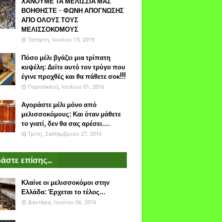
ΧΑΝΟΥΜΕ ΤΑ ΜΕΛΙΣΣΙΑ ΜΑΣ
ΒΟΗΘΗΣΤΕ - ΦΩΝΗ ΑΠΟΓΝΩΣΗΣ
ΑΠΟ ΟΛΟΥΣ ΤΟΥΣ
ΜΕΛΙΣΣΟΚΟΜΟΥΣ
Τετάρτη, Ιουνίου 19, 2019
Πόσο μέλι βγάζει μια τρίπατη
κυψέλη: Δείτε αυτό τον τρύγο που
έγινε προχθές και θα πάθετε σοκ!!!
Παρασκευή, Ιουλίου 01, 2016
Αγοράστε μέλι μόνο από
μελισσοκόμους: Και όταν μάθετε
το γιατί, δεν θα σας αρέσει....
Τρίτη, Σεπτεμβρίου 27, 2016
άστε επίσης...
Κλαίνε οι μελισσοκόμοι στην
Ελλάδα: Έρχεται το τέλος...
Δευτέρα, Ιουνίου 06, 2016