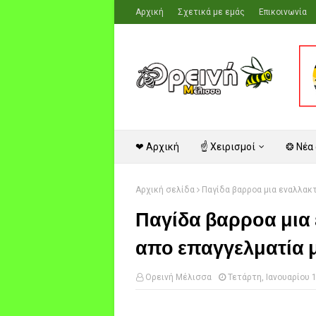
Αρχική
Σχετικά με εμάς
Επικοινωνία
❤ Αρχική
☝ Χειρισμοί
❂ Νέα
Αρχική σελίδα
Παγίδα βαρροα μια εναλλακτ
Παγίδα βαρροα μια 
απο επαγγελματία 
Ορεινή Μέλισσα
Τετάρτη, Ιανουαρίου 