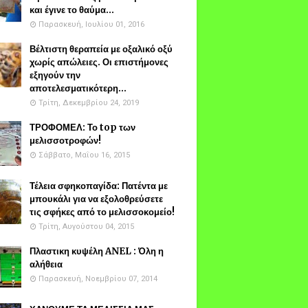
και έγινε το θαύμα...
Παρασκευή, Ιουλίου 01, 2016
Βέλτιστη θεραπεία με οξαλικό οξύ
χωρίς απώλειες. Οι επιστήμονες
εξηγούν την
αποτελεσματικότερη...
Τρίτη, Δεκεμβρίου 24, 2019
ΤΡΟΦΟΜΕΛ: Το top των
μελισσοτροφών!
Σάββατο, Μαΐου 16, 2015
Τέλεια σφηκοπαγίδα: Πατέντα με
μπουκάλι για να εξολοθρεύσετε
τις σφήκες από το μελισσοκομείο!
Τρίτη, Αυγούστου 04, 2015
Πλαστικη κυψέλη ANEL : Όλη η
αλήθεια
Παρασκευή, Νοεμβρίου 07, 2014