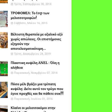
Τρίτη, Σεπτεμβρίου 30, 2014
ΤΡΟΦΟΜΕΛ: Το top των
μελισσοτροφών!
Σάββατο, Μαΐου 16, 2015
Βέλτιστη θεραπεία με οξαλικό οξύ
χωρίς απώλειες. Οι επιστήμονες
εξηγούν την
αποτελεσματικότερη...
Τρίτη, Δεκεμβρίου 24, 2019
Πλαστικη κυψέλη ANEL : Όλη η
αλήθεια
Παρασκευή, Νοεμβρίου 07, 2014
Πόσο μέλι βγάζει μια τρίπατη
κυψέλη: Δείτε αυτό τον τρύγο που
έγινε προχθές και θα πάθετε σοκ!!!
Παρασκευή, Ιουλίου 01, 2016
Κλαίνε οι μελισσοκόμοι στην