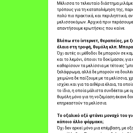
Μέλισσα το τελευταίο διάστημα μιλάμε
τρόπους για τη καταπολέμηση της, παρ
πολύ πιο πρακτικά, και περιληπτικά, α
μελισσοκόμων. Αρχικά πριν περάσουμε 
απαντήσουμε ερωτήσεις που καίνε.
Βλέπω στο ίντερνετ, θεραπείες, με ξ
έλαια στη τροφή, θυμόλη κλπ. Μπορο
Όχι αυτές οι μέθοδοι δε μπορούν σε κα
και το λεμόνι, όποιοι το δοκίμασαν, γι
καθαρίσουν τα μελίσσια με τέτοιες "μπ
ξελάφρωμα, αλλά δε μπορούν να δουλέ
χειμώνα δε παίζουμε με τα μελίσσια, 
ισχύει και για τα αιθέρια έλαια, τα οπο
το ίδιο, η οποία μάλιστα συνδέεται με
θυμόλη μόνο για τη νοζεμίαση έκανε δου
επηρεαστούν τα μελίσσια.
Το οξαλικό οξύ φτάνει μοναχό του γ
κάποιο άλλο φάρμακο;
Όχι δεν αρκεί μόνο μια επέμβαση, με ο