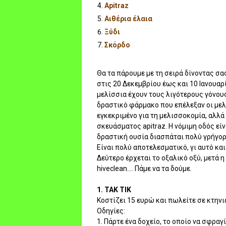
Apitraz
Αιθέρια έλαια
Ξύδι
Σκόρδο
Θα τα πάρουμε με τη σειρά δίνοντας σ
στις 20 Δεκεμβρίου έως και 10 Ιανουαρ
μελίσσια έχουν τους λιγότερους γόνου
δραστικό φάρμακο που επέλεξαν οι μελι
εγκεκριμένο για τη μελισσοκομία, αλλά
σκευάσματος apitraz. Η νόμιμη οδός εί
δραστική ουσία διασπάται πολύ γρήγορα 
Είναι πολύ αποτελεσματικό, γι αυτό κα
Δεύτερο έρχεται το οξαλικό οξύ, μετά η 
hiveclean.... Πάμε να τα δούμε.
1. ΤΑΚ ΤΙΚ
Κοστίζει 15 ευρώ και πωλείτε σε κτην
Οδηγίες:
1. Πάρτε ένα δοχείο, το οποίο να σφραγί