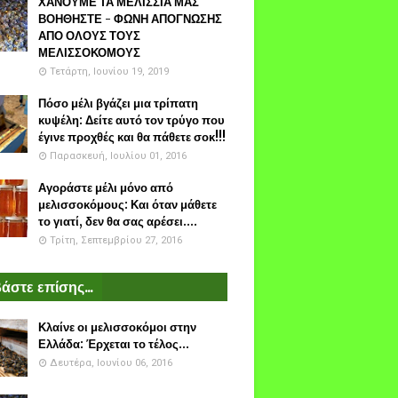
ΧΑΝΟΥΜΕ ΤΑ ΜΕΛΙΣΣΙΑ ΜΑΣ
ΒΟΗΘΗΣΤΕ - ΦΩΝΗ ΑΠΟΓΝΩΣΗΣ
ΑΠΟ ΟΛΟΥΣ ΤΟΥΣ
ΜΕΛΙΣΣΟΚΟΜΟΥΣ
Τετάρτη, Ιουνίου 19, 2019
Πόσο μέλι βγάζει μια τρίπατη
κυψέλη: Δείτε αυτό τον τρύγο που
έγινε προχθές και θα πάθετε σοκ!!!
Παρασκευή, Ιουλίου 01, 2016
Αγοράστε μέλι μόνο από
μελισσοκόμους: Και όταν μάθετε
το γιατί, δεν θα σας αρέσει....
Τρίτη, Σεπτεμβρίου 27, 2016
άστε επίσης...
Κλαίνε οι μελισσοκόμοι στην
Ελλάδα: Έρχεται το τέλος...
Δευτέρα, Ιουνίου 06, 2016