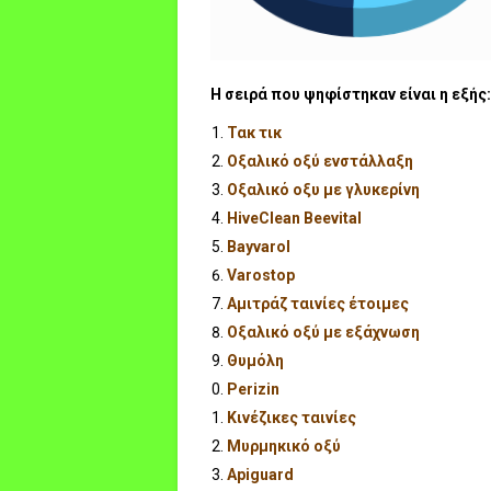
Η σειρά που ψηφίστηκαν είναι η εξής:
Τακ τικ
Οξαλικό οξύ ενστάλλαξη
Οξαλικό οξυ με γλυκερίνη
ΗiveClean Beevital
Bayvarol
Varostop
Αμιτράζ ταινίες έτοιμες
Οξαλικό οξύ με εξάχνωση
Θυμόλη
Perizin
Κινέζικες ταινίες
Μυρμηκικό οξύ
Apiguard