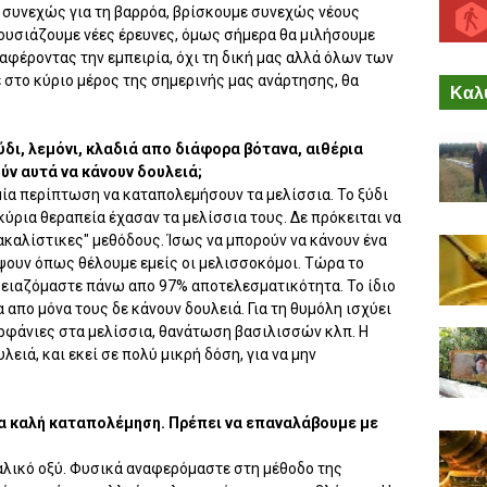
 συνεχώς για τη βαρρόα, βρίσκουμε συνεχώς νέους
ουσιάζουμε νέες έρευνες, όμως σήμερα θα μιλήσουμε
ναφέροντας την εμπειρία, όχι τη δική μας αλλά όλων των
στο κύριο μέρος της σημερινής μας ανάρτησης, θα
Καλύ
ύδι, λεμόνι, κλαδιά απο διάφορα βότανα, αιθέρια
ύν αυτά να κάνουν δουλειά;
μία περίπτωση να καταπολεμήσουν τα μελίσσια. Το ξύδι
α κύρια θεραπεία έχασαν τα μελίσσια τους. Δε πρόκειται να
ακαλίστικες" μεθόδους. Ίσως να μπορούν να κάνουν ένα
ψουν όπως θέλουμε εμείς οι μελισσοκόμοι. Τώρα το
χρειαζόμαστε πάνω απο 97% αποτελεσματικότητα. Το ίδιο
ία απο μόνα τους δε κάνουν δουλειά. Για τη θυμόλη ισχύει
 ορφάνιες στα μελίσσια, θανάτωση βασιλισσών κλπ. Η
λειά, και εκεί σε πολύ μικρή δόση, για να μην
ια καλή καταπολέμηση. Πρέπει να επαναλάβουμε με
ξαλικό οξύ. Φυσικά αναφερόμαστε στη μέθοδο της