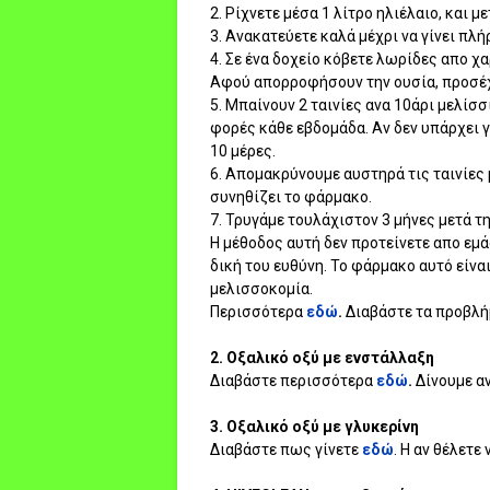
2. Ρίχνετε μέσα 1 λίτρο ηλιέλαιο, και μ
3. Ανακατεύετε καλά μέχρι να γίνει πλ
4. Σε ένα δοχείο κόβετε λωρίδες απο χ
Αφού απορροφήσουν την ουσία, προσέχ
5. Μπαίνουν 2 ταινίες ανα 10άρι μελίσ
φορές κάθε εβδομάδα. Αν δεν υπάρχει 
10 μέρες.
6. Απομακρύνουμε αυστηρά τις ταινίες μ
συνηθίζει το φάρμακο.
7. Τρυγάμε τουλάχιστον 3 μήνες μετά τ
Η μέθοδος αυτή δεν προτείνετε απο εμά
δική του ευθύνη. Το φάρμακο αυτό είνα
μελισσοκομία.
Περισσότερα
εδώ
.
Διαβάστε τα προβλή
2. Οξαλικό οξύ με ενστάλλαξη
Διαβάστε περισσότερα
εδώ
.
Δίνουμε α
3. Οξαλικό οξύ με γλυκερίνη
Διαβάστε πως γίνετε
εδώ
. Η αν θέλετε