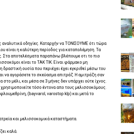
ας αναλυτικά οδηγίες. Καταρχήν να ΤΟΝΙΣΟΥΜΕ ότι τώρα
ίου είναι η καλύτερη περίοδος για καταπολέμηση. Τα
ς. Στα αποτελέσματα παραπάνω βλέπουμε οτι το πιο
σσοκόμοι είναι το ΤΑΚ ΤΙΚ. Είναι φάρμακο μη
 η δραστική ουσία που περιέχει έχει εγκριθεί μέσω του
ναι να αγοράσετε το σκεύασμα απιτράζ. Η αμιτράζη σαν
στο μέλι, και μέσα σε 3 μήνες δεν υπάρχει ούτε ίχνος.
ι χρησιμοποιείτε τόσο έντονα απο τους μελισσοκόμους.
φλουμεθρίνη, (bayvarol, varostop klp) και μετά το
ιατρεία και μελισσοκομικά καταστήματα.
ζει καλά.