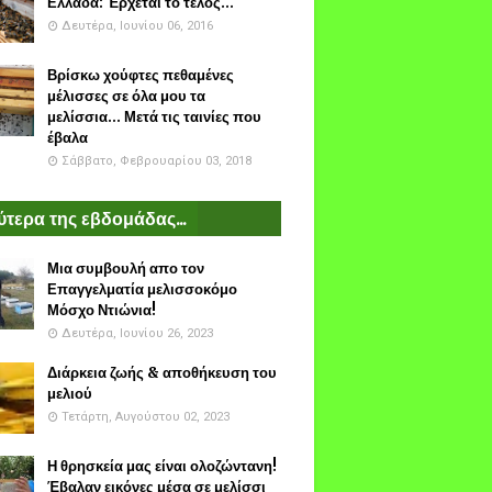
Ελλάδα: Έρχεται το τέλος...
Δευτέρα, Ιουνίου 06, 2016
Βρίσκω χούφτες πεθαμένες
μέλισσες σε όλα μου τα
μελίσσια... Μετά τις ταινίες που
έβαλα
Σάββατο, Φεβρουαρίου 03, 2018
τερα της εβδομάδας...
Μια συμβουλή απο τον
Επαγγελματία μελισσοκόμο
Μόσχο Ντιώνια!
Δευτέρα, Ιουνίου 26, 2023
Διάρκεια ζωής & αποθήκευση του
μελιού
Τετάρτη, Αυγούστου 02, 2023
Η θρησκεία μας είναι ολοζώντανη!
Έβαλαν εικόνες μέσα σε μελίσσι