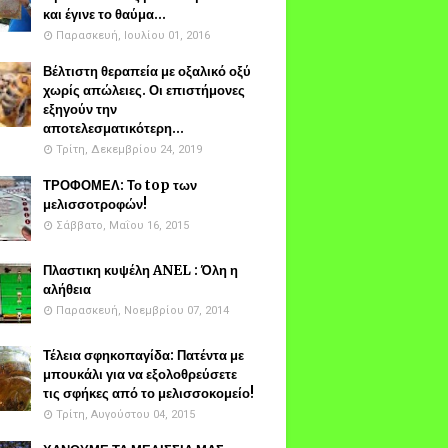
και έγινε το θαύμα...
Παρασκευή, Ιουλίου 01, 2016
Βέλτιστη θεραπεία με οξαλικό οξύ
χωρίς απώλειες. Οι επιστήμονες
εξηγούν την
αποτελεσματικότερη...
Τρίτη, Δεκεμβρίου 24, 2019
ΤΡΟΦΟΜΕΛ: Το top των
μελισσοτροφών!
Σάββατο, Μαΐου 16, 2015
Πλαστικη κυψέλη ANEL : Όλη η
αλήθεια
Παρασκευή, Νοεμβρίου 07, 2014
Τέλεια σφηκοπαγίδα: Πατέντα με
μπουκάλι για να εξολοθρεύσετε
τις σφήκες από το μελισσοκομείο!
Τρίτη, Αυγούστου 04, 2015