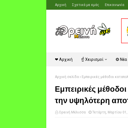
Αρχική
Σχετικά με εμάς
Επικοινωνία
❤ Αρχική
☝ Χειρισμοί
❂ Νέα
Αρχική σελίδα
Εμπειρικές μέθοδοι καταπο
Εμπειρικές μέθοδο
την υψηλότερη απο
Ορεινή Μέλισσα
Τετάρτη, Μαρτίου 01,