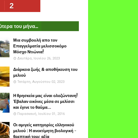
2
τερα του μήνα...
Μια συμβουλή απο τον
Επαγγελματία μελισσοκόμο
Μόσχο Ντιώνια!
Δευτέρα, Ιουνίου 26, 2023
Διάρκεια ζωής & αποθήκευση του
μελιού
Τετάρτη, Αυγούστου 02, 2023
Η θρησκεία μας είναι ολοζώντανη!
Έβαλαν εικόνες μέσα σε μελίσσι
και έγινε το θαύμα...
Παρασκευή, Ιουλίου 01, 2016
Οι αμιγείς κατηγορίες ελληνικού
μελιού : Η ανεκτίμητη βιολογική -
θρεπτική τους αξία