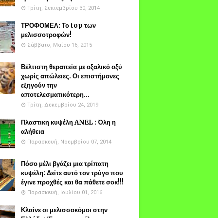
Τρίτη, Σεπτεμβρίου 30, 2014
ΤΡΟΦΟΜΕΛ: Το top των
μελισσοτροφών!
Σάββατο, Μαΐου 16, 2015
Βέλτιστη θεραπεία με οξαλικό οξύ
χωρίς απώλειες. Οι επιστήμονες
εξηγούν την
αποτελεσματικότερη...
Τρίτη, Δεκεμβρίου 24, 2019
Πλαστικη κυψέλη ANEL : Όλη η
αλήθεια
Παρασκευή, Νοεμβρίου 07, 2014
Πόσο μέλι βγάζει μια τρίπατη
κυψέλη: Δείτε αυτό τον τρύγο που
έγινε προχθές και θα πάθετε σοκ!!!
Παρασκευή, Ιουλίου 01, 2016
Κλαίνε οι μελισσοκόμοι στην