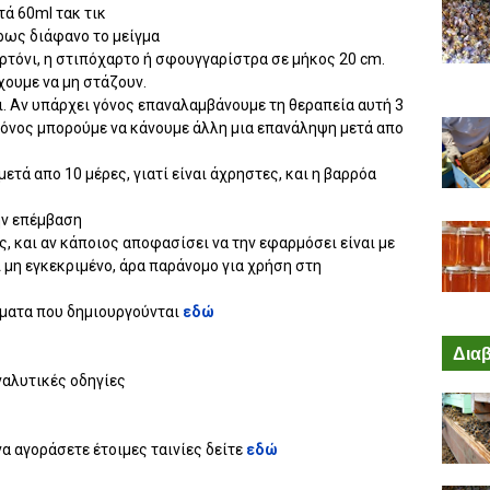
ετά 60ml τακ τικ
ήρως διάφανο το μείγμα
αρτόνι, η στιπόχαρτο ή σφουγγαρίστρα σε μήκος 20 cm.
ουμε να μη στάζουν.
σι. Αν υπάρχει γόνος επαναλαμβάνουμε τη θεραπεία αυτή 3
γόνος μπορούμε να κάνουμε άλλη μια επανάληψη μετά απο
ετά απο 10 μέρες, γιατί είναι άχρηστες, και η βαρρόα
ην επέμβαση
ς, και αν κάποιος αποφασίσει να την εφαρμόσει είναι με
ι μη εγκεκριμένο, άρα παράνομο για χρήση στη
ματα που δημιουργούνται
εδώ
Διαβ
ναλυτικές οδηγίες
 να αγοράσετε έτοιμες ταινίες δείτε
εδώ