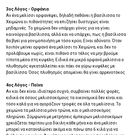
3ος Λόγος - Ορφάνια
Αν ένα μελίσσι ορφανέψει, δηλαδή πεθάνει η βασίλισσα το
Χειμώνα οι πιθανότητες να επιζήσει δυστυχώς είναι
μηδαμινές. Το χειμώνα δεν υπάρχει γόνος για να γίνει
καινούργια βασίλισσα, αλλά και να υπάρχει, πως η βασίλισσα
θα βγεί για γονιμοποιήση με τόσο κρύο; Είναι αδύνατο. Όταν
λοιπόν μείνει ορφανό ένα μελίσσι το Χειμώνα, και δεν το
προλάβουμε νωρίς, είναι πιθανό στο τέλος να μην βρούμε
τίποτα μέσα στη κυψέλη. Ειδικά σε μικρά ορφανά μελίσσια ο
πλυθησμός εγκαταλλείπει και πάει σε γύρω κυψέλες με
βασίλίσσα. Όσος πλυθησμός απομείνει θα γίνει αρρενοτόκος.
4ος Λόγος - Πείνα
Αν και δεν είναι ιδιαίτερα συχνό, συμβαίνει πολλές φορές,
ειδικά σε όσους μελισσοκόμους τα οικονομικά δεν είναι και
τόσο καλά για να αγοράζουν τροφές σε όλα τα μελίσσια. Το
χειμώνα τα μελίσσια μόνο τρώνε, και ο μελισσοκόμος
πληρώνει. Σύμφωνα με μετρήσεις έμπειρων μελισσοκόμων
χρειάζεται περίπου μια δίκιλη κάθε μήνα και ένα μελίσσι
μπορεί να καταναλώσει ακόμα και πάνω απο 6 κιλά για να