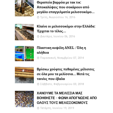
Θεραπεία βαρρόα με τακ τικ:
Αποκαλύψεις που σοκάρουν από
μεγάλο επαγγελματία μελισσοκόμο...
Τρίτη, Αυγούστου 16, 2016
Κλαίνε οι μελισσοκόμοι στην Ελλάδα:
Έρχεται το τέλος...
Δευτέρα, Ιουνίου 06, 2016
Πλαστικη κυψέλη ANEL : Όλη η
αλήθεια
Παρασκευή, Νοεμβρίου 07, 2014
Βρίσκω χούφτες πεθαμένες μέλισσες
σε όλα μου τα μελίσσια... Μετά τις
ταινίες που έβαλα
Σάββατο, Φεβρουαρίου 03, 2018
ΧΑΝΟΥΜΕ ΤΑ ΜΕΛΙΣΣΙΑ ΜΑΣ
ΒΟΗΘΗΣΤΕ - ΦΩΝΗ ΑΠΟΓΝΩΣΗΣ ΑΠΟ
ΟΛΟΥΣ ΤΟΥΣ ΜΕΛΙΣΣΟΚΟΜΟΥΣ
Τετάρτη, Ιουνίου 19, 2019