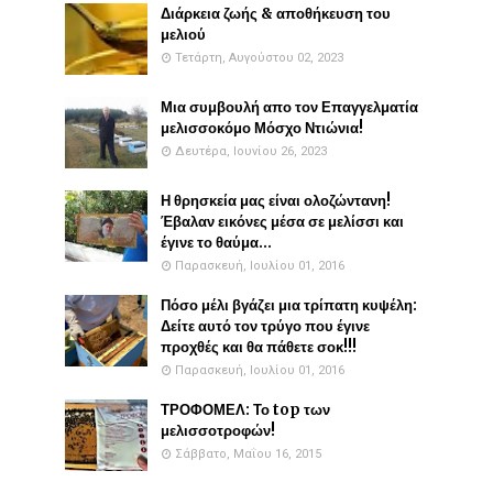
Διάρκεια ζωής & αποθήκευση του
μελιού
Τετάρτη, Αυγούστου 02, 2023
Μια συμβουλή απο τον Επαγγελματία
μελισσοκόμο Μόσχο Ντιώνια!
Δευτέρα, Ιουνίου 26, 2023
Η θρησκεία μας είναι ολοζώντανη!
Έβαλαν εικόνες μέσα σε μελίσσι και
έγινε το θαύμα...
Παρασκευή, Ιουλίου 01, 2016
Πόσο μέλι βγάζει μια τρίπατη κυψέλη:
Δείτε αυτό τον τρύγο που έγινε
προχθές και θα πάθετε σοκ!!!
Παρασκευή, Ιουλίου 01, 2016
ΤΡΟΦΟΜΕΛ: Το top των
μελισσοτροφών!
Σάββατο, Μαΐου 16, 2015