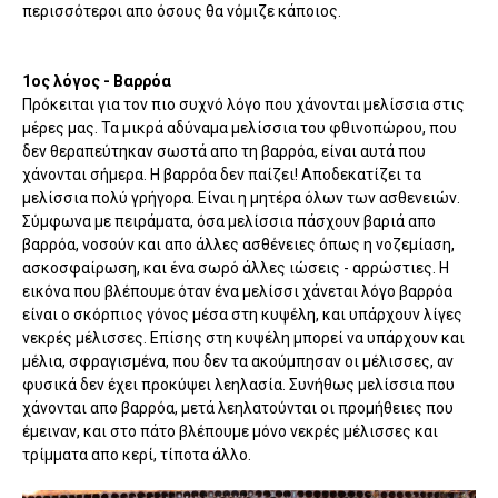
περισσότεροι απο όσους θα νόμιζε κάποιος.
1ος λόγος - Βαρρόα
Πρόκειται για τον πιο συχνό λόγο που χάνονται μελίσσια στις
μέρες μας. Τα μικρά αδύναμα μελίσσια του φθινοπώρου, που
δεν θεραπεύτηκαν σωστά απο τη βαρρόα, είναι αυτά που
χάνονται σήμερα. Η βαρρόα δεν παίζει! Αποδεκατίζει τα
μελίσσια πολύ γρήγορα. Είναι η μητέρα όλων των ασθενειών.
Σύμφωνα με πειράματα, όσα μελίσσια πάσχουν βαριά απο
βαρρόα, νοσούν και απο άλλες ασθένειες όπως η νοζεμίαση,
ασκοσφαίρωση, και ένα σωρό άλλες ιώσεις - αρρώστιες. Η
εικόνα που βλέπουμε όταν ένα μελίσσι χάνεται λόγο βαρρόα
είναι ο σκόρπιος γόνος μέσα στη κυψέλη, και υπάρχουν λίγες
νεκρές μέλισσες. Επίσης στη κυψέλη μπορεί να υπάρχουν και
μέλια, σφραγισμένα, που δεν τα ακούμπησαν οι μέλισσες, αν
φυσικά δεν έχει προκύψει λεηλασία. Συνήθως μελίσσια που
χάνονται απο βαρρόα, μετά λεηλατούνται οι προμήθειες που
έμειναν, και στο πάτο βλέπουμε μόνο νεκρές μέλισσες και
τρίμματα απο κερί, τίποτα άλλο.