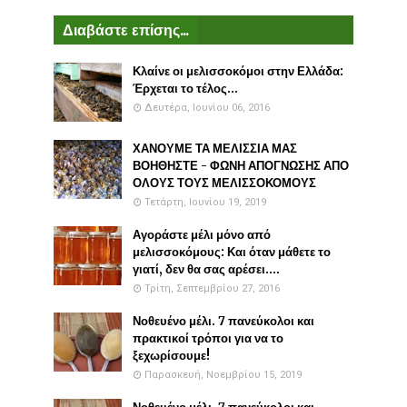
Διαβάστε επίσης...
Κλαίνε οι μελισσοκόμοι στην Ελλάδα:
Έρχεται το τέλος...
Δευτέρα, Ιουνίου 06, 2016
ΧΑΝΟΥΜΕ ΤΑ ΜΕΛΙΣΣΙΑ ΜΑΣ
ΒΟΗΘΗΣΤΕ - ΦΩΝΗ ΑΠΟΓΝΩΣΗΣ ΑΠΟ
ΟΛΟΥΣ ΤΟΥΣ ΜΕΛΙΣΣΟΚΟΜΟΥΣ
Τετάρτη, Ιουνίου 19, 2019
Αγοράστε μέλι μόνο από
μελισσοκόμους: Και όταν μάθετε το
γιατί, δεν θα σας αρέσει....
Τρίτη, Σεπτεμβρίου 27, 2016
Νοθευένο μέλι. 7 πανεύκολοι και
πρακτικοί τρόποι για να το
ξεχωρίσουμε!
Παρασκευή, Νοεμβρίου 15, 2019