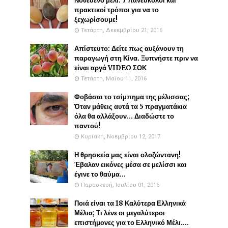
Νοθευένο μέλι. 7 πανεύκολοι και
πρακτικοί τρόποι για να το
ξεχωρίσουμε!
Τετάρτη, Δεκεμβρίου 21, 2016
Απίστευτο: Δείτε πως αυξάνουν τη
παραγωγή στη Κίνα. Ξυπνήστε πριν να
είναι αργά VIDEO ΣΟΚ
Τετάρτη, Μαΐου 11, 2016
Φοβάσαι το τσίμπημα της μέλισσας;
Όταν μάθεις αυτά τα 5 πραγματάκια
όλα θα αλλάξουν... Διαδώστε το
παντού!
Κυριακή, Νοεμβρίου 12, 2017
Η θρησκεία μας είναι ολοζώντανη!
Έβαλαν εικόνες μέσα σε μελίσσι και
έγινε το θαύμα...
Παρασκευή, Ιουλίου 01, 2016
Ποιά είναι τα 18 Καλύτερα Ελληνικά
Μέλια; Τι λένε οι μεγαλύτεροι
επιστήμονες για το Ελληνικό Μέλι....