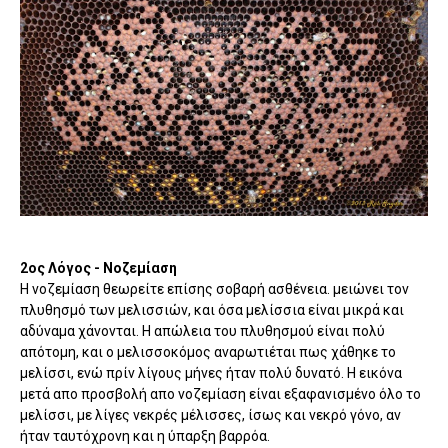
2ος Λόγος - Νοζεμίαση
Η νοζεμίαση θεωρείτε επίσης σοβαρή ασθένεια. μειώνει τον
πλυθησμό των μελισσιών, και όσα μελίσσια είναι μικρά και
αδύναμα χάνονται. Η απώλεια του πλυθησμού είναι πολύ
απότομη, και ο μελισσοκόμος αναρωτιέται πως χάθηκε το
μελίσσι, ενώ πρίν λίγους μήνες ήταν πολύ δυνατό. Η εικόνα
μετά απο προσβολή απο νοζεμίαση είναι εξαφανισμένο όλο το
μελίσσι, με λίγες νεκρές μέλισσες, ίσως και νεκρό γόνο, αν
ήταν ταυτόχρονη και η ύπαρξη βαρρόα.