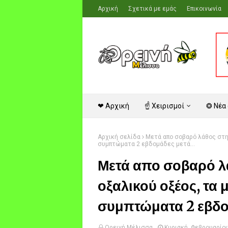
Αρχική
Σχετικά με εμάς
Επικοινωνία
❤ Αρχική
☝ Χειρισμοί
❂ Νέα
Αρχική σελίδα
Μετά απο σοβαρό λάθος στη 
συμπτώματα 2 εβδομάδες μετά...
Μετά απο σοβαρό λ
οξαλικού οξέος, τα 
συμπτώματα 2 εβδομ
Ορεινή Μέλισσα
Κυριακή, Φεβρουαρίου