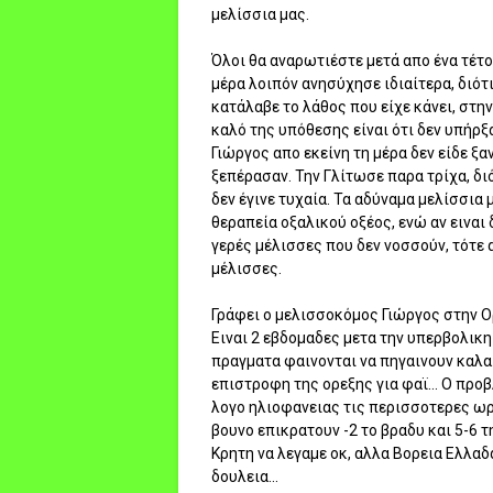
μελίσσια μας.
Όλοι θα αναρωτιέστε μετά απο ένα τέτο
μέρα λοιπόν ανησύχησε ιδιαίτερα, διότ
κατάλαβε το λάθος που είχε κάνει, στην
καλό της υπόθεσης είναι ότι δεν υπήρ
Γιώργος απο εκείνη τη μέρα δεν είδε ξα
ξεπέρασαν. Την Γλίτωσε παρα τρίχα, δι
δεν έγινε τυχαία. Τα αδύναμα μελίσσια
θεραπεία οξαλικού οξέος, ενώ αν ειναι 
γερές μέλισσες που δεν νοσσούν, τότε 
μέλισσες.
Γράφει ο μελισσοκόμος Γιώργος στην Ο
Eιναι 2 εβδομαδες μετα την υπερβολικη
πραγματα φαινονται να πηγαινουν καλα.
επιστροφη της ορεξης για φαϊ... Ο προ
λογο ηλιοφανειας τις περισσοτερες ωρε
βουνο επικρατουν -2 το βραδυ και 5-6 τ
Κρητη να λεγαμε οκ, αλλα Βορεια Ελλαδ
δουλεια...