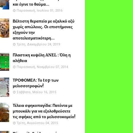
και έγινε το θαύμα...
Παρασκευή, Ιουλίου 01, 2016
Βέλτιστη θεραπεία με οξαλικό οξύ
χωρίς απώλειες. Οι επιστήμονες
εξηγούν την
αποτελεσματικότερη...
Τρίτη, Δεκεμβρίου 24, 2019
Πλαστικη κυψέλη ANEL : Όλη η
αλήθεια
Παρασκευή, Νοεμβρίου 07, 2014
ΤΡΟΦΟΜΕΛ: Το top των
μελισσοτροφών!
Σάββατο, Μαΐου 16, 2015
Τέλεια σφηκοπαγίδα: Πατέντα με
μπουκάλι για να εξολοθρεύσετε
τις σφήκες από το μελισσοκομείο!
Τρίτη, Αυγούστου 04, 2015