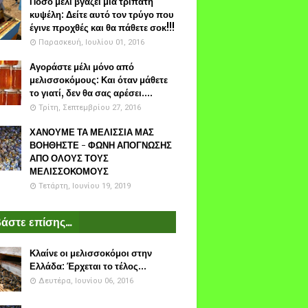
Πόσο μέλι βγάζει μια τρίπατη
κυψέλη: Δείτε αυτό τον τρύγο που
έγινε προχθές και θα πάθετε σοκ!!!
Παρασκευή, Ιουλίου 01, 2016
Αγοράστε μέλι μόνο από
μελισσοκόμους: Και όταν μάθετε
το γιατί, δεν θα σας αρέσει....
Τρίτη, Σεπτεμβρίου 27, 2016
ΧΑΝΟΥΜΕ ΤΑ ΜΕΛΙΣΣΙΑ ΜΑΣ
ΒΟΗΘΗΣΤΕ - ΦΩΝΗ ΑΠΟΓΝΩΣΗΣ
ΑΠΟ ΟΛΟΥΣ ΤΟΥΣ
ΜΕΛΙΣΣΟΚΟΜΟΥΣ
Τετάρτη, Ιουνίου 19, 2019
άστε επίσης...
Κλαίνε οι μελισσοκόμοι στην
Ελλάδα: Έρχεται το τέλος...
Δευτέρα, Ιουνίου 06, 2016