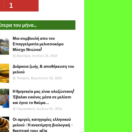
1
τερα του μήνα...
Μια συμβουλή απο τον
Επαγγελματία μελισσοκόμο
Μόσχο Ντιώνια!
Δευτέρα, Ιουνίου 26, 2023
Διάρκεια ζωής & αποθήκευση του
μελιού
Τετάρτη, Αυγούστου 02, 2023
Η θρησκεία μας είναι ολοζώντανη!
Έβαλαν εικόνες μέσα σε μελίσσι
και έγινε το θαύμα...
Παρασκευή, Ιουλίου 01, 2016
Οι αμιγείς κατηγορίες ελληνικού
μελιού : Η ανεκτίμητη βιολογική -
θρεπτική τους αξία