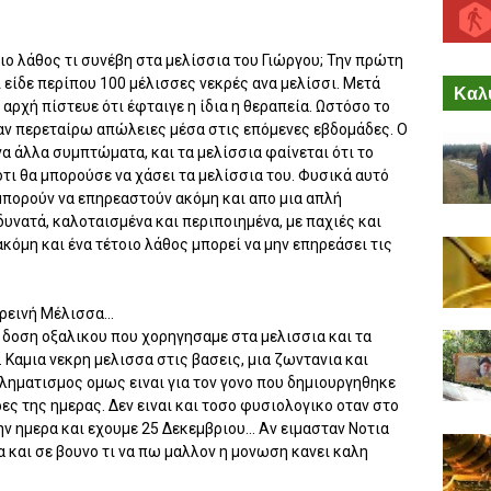
ιο λάθος τι συνέβη στα μελίσσια του Γιώργου; Την πρώτη
ι είδε περίπου 100 μέλισσες νεκρές ανα μελίσσι. Μετά
Καλύ
 αρχή πίστευε ότι έφταιγε η ίδια η θεραπεία. Ωστόσο το
ξαν περεταίρω απώλειες μέσα στις επόμενες εβδομάδες. Ο
να άλλα συμπτώματα, και τα μελίσσια φαίνεται ότι το
ότι θα μπορούσε να χάσει τα μελίσσια του. Φυσικά αυτό
 μπορούν να επηρεαστούν ακόμη και απο μια απλή
δυνατά, καλοταισμένα και περιποιημένα, με παχιές και
ακόμη και ένα τέτοιο λάθος μπορεί να μην επηρεάσει τις
ρεινή Μέλισσα...
 δοση οξαλικου που χορηγησαμε στα μελισσια και τα
 Καμια νεκρη μελισσα στις βασεις, μια ζωντανια και
βληματισμος ομως ειναι για τον γονο που δημιουργηθηκε
ς της ημερας. Δεν ειναι και τοσο φυσιολογικο οταν στο
ην ημερα και εχουμε 25 Δεκεμβριου... Αν ειμασταν Νοτια
α και σε βουνο τι να πω μαλλον η μονωση κανει καλη