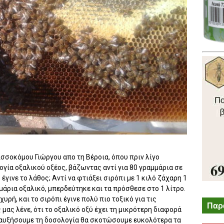
σσοκόμου Γιώργου απο τη Βέροια, όπου πριν λίγο
ία οξαλικού οξέος, βάζωντας αντί για 80 γραμμάρια σε
έγινε το λάθος; Αντί να φτιάξει σιρόπι με 1 κιλό ζάχαρη 1
αμμάρια οξαλικό, μπερδεύτηκε και τα πρόσθεσε στο 1 λίτρο.
υρή, και το σιρόπι έγινε πολύ πιο τοξικό για τις
Παρ
 μας λένε, ότι το οξαλικό οξύ έχει τη μικρότερη διαφορά
 αυξήσουμε τη δοσολογία θα σκοτώσουμε ευκολότερα τα