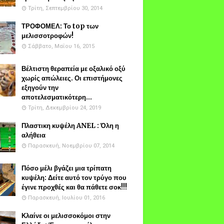
Τρίτη, Σεπτεμβρίου 30, 2014
ΤΡΟΦΟΜΕΛ: Το top των
μελισσοτροφών!
Σάββατο, Μαΐου 16, 2015
Βέλτιστη θεραπεία με οξαλικό οξύ
χωρίς απώλειες. Οι επιστήμονες
εξηγούν την
αποτελεσματικότερη...
Τρίτη, Δεκεμβρίου 24, 2019
Πλαστικη κυψέλη ANEL : Όλη η
αλήθεια
Παρασκευή, Νοεμβρίου 07, 2014
Πόσο μέλι βγάζει μια τρίπατη
κυψέλη: Δείτε αυτό τον τρύγο που
έγινε προχθές και θα πάθετε σοκ!!!
Παρασκευή, Ιουλίου 01, 2016
Κλαίνε οι μελισσοκόμοι στην