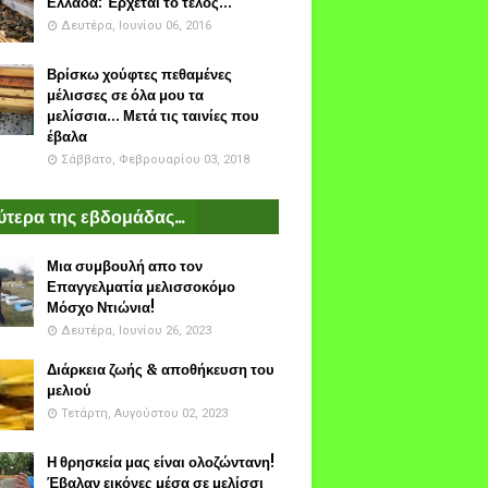
Ελλάδα: Έρχεται το τέλος...
Δευτέρα, Ιουνίου 06, 2016
Βρίσκω χούφτες πεθαμένες
μέλισσες σε όλα μου τα
μελίσσια... Μετά τις ταινίες που
έβαλα
Σάββατο, Φεβρουαρίου 03, 2018
τερα της εβδομάδας...
Μια συμβουλή απο τον
Επαγγελματία μελισσοκόμο
Μόσχο Ντιώνια!
Δευτέρα, Ιουνίου 26, 2023
Διάρκεια ζωής & αποθήκευση του
μελιού
Τετάρτη, Αυγούστου 02, 2023
Η θρησκεία μας είναι ολοζώντανη!
Έβαλαν εικόνες μέσα σε μελίσσι