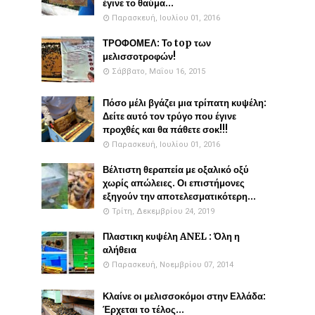
έγινε το θαύμα...
Παρασκευή, Ιουλίου 01, 2016
ΤΡΟΦΟΜΕΛ: Το top των
μελισσοτροφών!
Σάββατο, Μαΐου 16, 2015
Πόσο μέλι βγάζει μια τρίπατη κυψέλη:
Δείτε αυτό τον τρύγο που έγινε
προχθές και θα πάθετε σοκ!!!
Παρασκευή, Ιουλίου 01, 2016
Βέλτιστη θεραπεία με οξαλικό οξύ
χωρίς απώλειες. Οι επιστήμονες
εξηγούν την αποτελεσματικότερη...
Τρίτη, Δεκεμβρίου 24, 2019
Πλαστικη κυψέλη ANEL : Όλη η
αλήθεια
Παρασκευή, Νοεμβρίου 07, 2014
Κλαίνε οι μελισσοκόμοι στην Ελλάδα:
Έρχεται το τέλος...