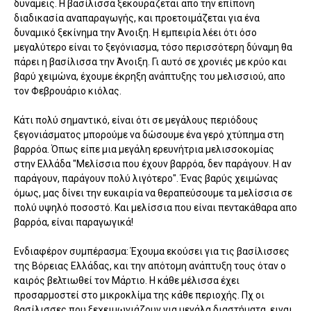
δυνάμεις. Η βασίλισσα ξεκουράζεται απο την επίπονη
διαδικασία αναπαραγωγής, και προετοιμάζεται για ένα
δυναμικό ξεκίνημα την Άνοιξη. Η εμπειρία λέει ότι όσο
μεγαλύτερο είναι το ξεγόνιασμα, τόσο περισσότερη δύναμη θα
πάρει η βασίλισσα την Άνοιξη. Γι αυτό σε χρονιές με κρύο και
βαρύ χειμώνα, έχουμε έκρηξη ανάπτυξης του μελισσιού, απο
τον Φεβρουάριο κιόλας.
Κάτι πολύ σημαντικό, είναι ότι σε μεγάλους περιόδους
ξεγονιάσματος μπορούμε να δώσουμε ένα γερό χτύπημα στη
βαρρόα. Όπως είπε μια μεγάλη ερευνήτρια μελισσοκομίας
στην Ελλάδα "Μελίσσια που έχουν βαρρόα, δεν παράγουν. Η αν
παράγουν, παράγουν πολύ λιγότερο". Ένας βαρύς χειμώνας
όμως, μας δίνει την ευκαιρία να θεραπεύσουμε τα μελίσσια σε
πολύ υψηλό ποσοστό. Και μελίσσια που είναι πεντακάθαρα απο
βαρρόα, είναι παραγωγικά!
Ενδιαφέρον συμπέρασμα: Έχουμα εκούσει για τις βασίλισσες
της Βόρειας Ελλάδας, και την απότομη ανάπτυξη τους όταν ο
καιρός βελτιωθεί τον Μάρτιο. Η κάθε μέλισσα έχει
προσαρμοστεί στο μικροκλίμα της κάθε περιοχής. Πχ οι
βασίλισσες που ξεχειμωνιάζουν για μεγάλα διαστήματα, ειναι