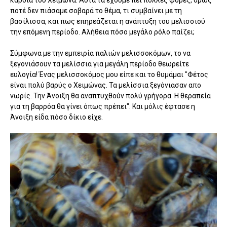
καρδιά του Χειμώνα. Αυτά τα έχουμε πει πολλές φορές, όμως
ποτέ δεν πιάσαμε σοβαρά το θέμα, τι συμβαίνει με τη
βασίλισσα, και πως επηρεάζεται η ανάπτυξη του μελισσιού
την επόμενη περίοδο. Αλήθεια πόσο μεγάλο ρόλο παίζει;
Σύμφωνα με την εμπειρία παλιών μελισσοκόμων, το να
ξεγονιάσουν τα μελίσσια για μεγάλη περίοδο θεωρείτε
ευλογία! Ένας μελισσοκόμος μου είπε και το θυμάμαι "Φέτος
είναι πολύ βαρύς ο Χειμώνας. Τα μελίσσια ξεγόνιασαν απο
νωρίς. Την Άνοιξη θα αναπτυχθούν πολύ γρήγορα. Η θεραπεία
για τη βαρρόα θα γίνει όπως πρέπει". Και μόλις έφτασε η
Άνοιξη είδα πόσο δίκιο είχε.