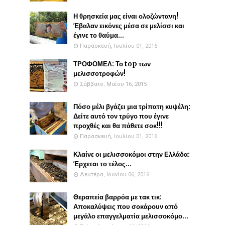
Η θρησκεία μας είναι ολοζώντανη!
Έβαλαν εικόνες μέσα σε μελίσσι και
έγινε το θαύμα...
Παρασκευή, Ιουλίου 01, 2016
ΤΡΟΦΟΜΕΛ: Το top των
μελισσοτροφών!
Σάββατο, Μαΐου 16, 2015
Πόσο μέλι βγάζει μια τρίπατη κυψέλη:
Δείτε αυτό τον τρύγο που έγινε
προχθές και θα πάθετε σοκ!!!
Παρασκευή, Ιουλίου 01, 2016
Κλαίνε οι μελισσοκόμοι στην Ελλάδα:
Έρχεται το τέλος...
Δευτέρα, Ιουνίου 06, 2016
Θεραπεία βαρρόα με τακ τικ:
Αποκαλύψεις που σοκάρουν από
μεγάλο επαγγελματία μελισσοκόμο...