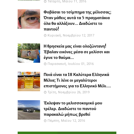
Τετάρτη, Μαΐου 11, 2016
Φοβάσαι το τσίμπημα της μέλισσας;
Όταν μάθεις αυτά τα 5 πραγματάκια
όλα θα αλλάξουν... Διαδώστε το
παντού!
Κυριακή, Νοεμβρίου 12, 2017
Η θρησκεία μας είναι ολοζώντανη!
Έβαλαν εικόνες μέσα σε μελίσσι και
έγινε το θαύμα...
Παρασκευή, Ιουλίου 01, 2016
Ποιά είναι τα 18 Καλύτερα Ελληνικά
Μέλια; Τι λένε οι μεγαλύτεροι
επιστήμονες για το Ελληνικό Μέλι....
Τρίτη, Νοεμβρίου 26, 2019
Έκλεψαν το μελισσοκομικό μου
τρέλερ. Διαδώστε το παντού
παρακαλώ μήπως βρεθεί
Πέμπτη, Μαΐου 12, 2016