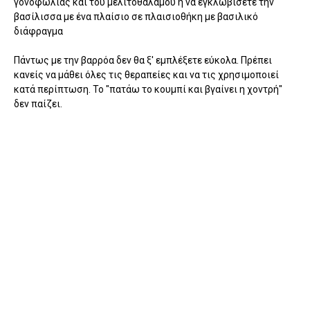
γονοφωλιάς και του μελιτοθαλάμου ή να εγκλωβίσετε την
βασίλισσα με ένα πλαίσιο σε πλαισιοθήκη με βασιλικό
διάφραγμα
Πάντως με την βαρρόα δεν θα ξ' εμπλέξετε εύκολα. Πρέπει
κανείς να μάθει όλες τις θεραπείες και να τις χρησιμοποιεί
κατά περίπτωση. Το "πατάω το κουμπί και βγαίνει η χοντρή"
δεν παίζει.