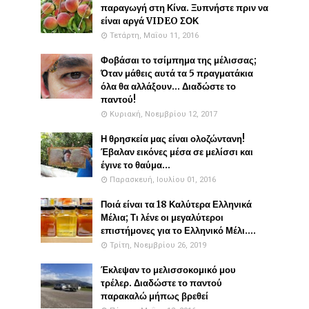
παραγωγή στη Κίνα. Ξυπνήστε πριν να
είναι αργά VIDEO ΣΟΚ
Τετάρτη, Μαΐου 11, 2016
Φοβάσαι το τσίμπημα της μέλισσας;
Όταν μάθεις αυτά τα 5 πραγματάκια
όλα θα αλλάξουν... Διαδώστε το
παντού!
Κυριακή, Νοεμβρίου 12, 2017
Η θρησκεία μας είναι ολοζώντανη!
Έβαλαν εικόνες μέσα σε μελίσσι και
έγινε το θαύμα...
Παρασκευή, Ιουλίου 01, 2016
Ποιά είναι τα 18 Καλύτερα Ελληνικά
Μέλια; Τι λένε οι μεγαλύτεροι
επιστήμονες για το Ελληνικό Μέλι....
Τρίτη, Νοεμβρίου 26, 2019
Έκλεψαν το μελισσοκομικό μου
τρέλερ. Διαδώστε το παντού
παρακαλώ μήπως βρεθεί