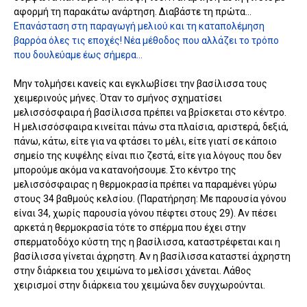
αφορμή τη παρακάτω ανάρτηση. Διαβάστε τη πρώτα...
Επανάσταση στη παραγωγή μελιού και τη καταπολέμηση
βαρρόα όλες τις εποχές! Νέα μέθοδος που αλλάζει το τρόπο
που δουλεύαμε έως σήμερα...
Μην τολμήσει κανείς και εγκλωβίσει την βασίλισσα τους
χειμερινούς μήνες. Όταν το σμήνος σχηματίσει
μελισσόσφαιρα ή βασίλισσα πρέπει να βρίσκεται στο κέντρο.
Η μελισσόσφαιρα κινείται πάνω στα πλαίσια, αριστερά, δεξιά,
πάνω, κάτω, είτε για να φτάσει το μέλι, είτε γιατί σε κάποιο
σημείο της κυψέλης είναι πιο ζεστά, είτε για λόγους που δεν
μπορούμε ακόμα να κατανοήσουμε. Στο κέντρο της
μελισσόσφαιρας η θερμοκρασία πρέπει να παραμένει γύρω
στους 34 βαθμούς κελσίου. (Παρατήρηση: Με παρουσία γόνου
είναι 34, χωρίς παρουσία γόνου πέφτει στους 29). Αν πέσει
αρκετά η θερμοκρασία τότε το σπέρμα που έχει στην
σπερματοδόχο κύστη της η βασίλισσα, καταστρέφεται και η
βασίλισσα γίνεται άχρηστη. Αν η βασίλισσα καταστεί άχρηστη
στην διάρκεια του χειμώνα το μελίσσι χάνεται. Λάθος
χειρισμοί στην διάρκεια του χειμώνα δεν συγχωρούνται.