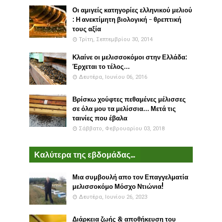
Οι αμιγείς κατηγορίες ελληνικού μελιού
: Η ανεκτίμητη βιολογική - θρεπτική
τους αξία
Τρίτη, Σεπτεμβρίου 30, 2014
Κλαίνε οι μελισσοκόμοι στην Ελλάδα:
Έρχεται το τέλος...
Δευτέρα, Ιουνίου 06, 2016
Βρίσκω χούφτες πεθαμένες μέλισσες
σε όλα μου τα μελίσσια... Μετά τις
ταινίες που έβαλα
Σάββατο, Φεβρουαρίου 03, 2018
Καλύτερα της εβδομάδας...
Μια συμβουλή απο τον Επαγγελματία
μελισσοκόμο Μόσχο Ντιώνια!
Δευτέρα, Ιουνίου 26, 2023
Διάρκεια ζωής & αποθήκευση του