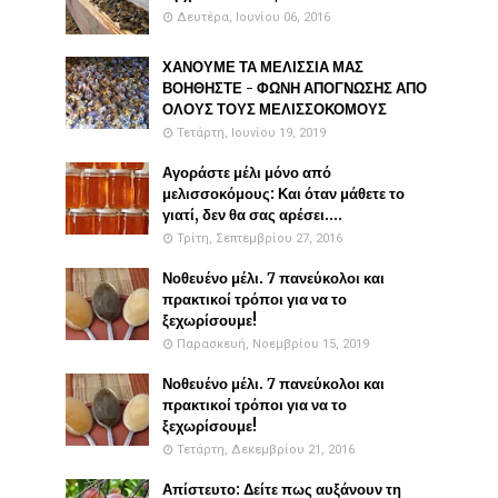
Δευτέρα, Ιουνίου 06, 2016
ΧΑΝΟΥΜΕ ΤΑ ΜΕΛΙΣΣΙΑ ΜΑΣ
ΒΟΗΘΗΣΤΕ - ΦΩΝΗ ΑΠΟΓΝΩΣΗΣ ΑΠΟ
ΟΛΟΥΣ ΤΟΥΣ ΜΕΛΙΣΣΟΚΟΜΟΥΣ
Τετάρτη, Ιουνίου 19, 2019
Αγοράστε μέλι μόνο από
μελισσοκόμους: Και όταν μάθετε το
γιατί, δεν θα σας αρέσει....
Τρίτη, Σεπτεμβρίου 27, 2016
Νοθευένο μέλι. 7 πανεύκολοι και
πρακτικοί τρόποι για να το
ξεχωρίσουμε!
Παρασκευή, Νοεμβρίου 15, 2019
Νοθευένο μέλι. 7 πανεύκολοι και
πρακτικοί τρόποι για να το
ξεχωρίσουμε!
Τετάρτη, Δεκεμβρίου 21, 2016
Απίστευτο: Δείτε πως αυξάνουν τη