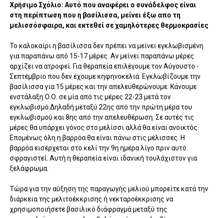
Χρήσιμο Σχόλιο: Αυτό που αναφέρει ο συνάδελφος είναι
στη περίπτωση που η βασίλισσα, μείνει έξω απο τη
μελισσόσφαιρα, και εκτεθεί σε χαμηλότερες θερμοκρασίες
Το καλοκαίρι η βασίλισσα δεν πρέπει να μείνει εγκλωβισμένη
για παραπάνω από 15-17 μέρες. Αν μείνει παραπάνω μέρες
αρχίζει να ατροφεί. Για θεραπεία επιλέγουμε τον Αύγουστο -
Σεπτέμβριο που δεν έχουμε κηφηνοκελιά. Εγκλωβίζουμε την
βασίλισσα για 15 μέρες και την απελευθερώνουμε. Κάνουμε
ενστάλαξη Ο.Ο. σε μία από τις μέρες 22-23 μετά τον
εγκλωβισμό.Δηλαδή μεταξύ 22ης από την πρώτη μέρα του
εγκλωβισμού και 8ης από την απελευθέρωση. Σε αυτές τις
μέρες θα υπάρχει γόνος στο μελίσσι αλλά θα είναι ανοικτός.
Επομένως όλη η βαρρόα θα είναι πάνω στις μέλισσες. Η
βαρρόα εισέρχεται στο κελί την 9η ημέρα λίγο πριν αυτό
σφραγιστεί. Αυτή η θεραπεία είναι ιδανική τουλάχιστον για
ξελάφρωμα.
Τώρα για την αύξηση της παραγωγής μελιού μπορείτε κατά την
διάρκεια της μελιτοέκκρισης ή νεκταροέκκρισης να
χρησιμοποιήσετε βασιλικό διάφραγμά μεταξύ της