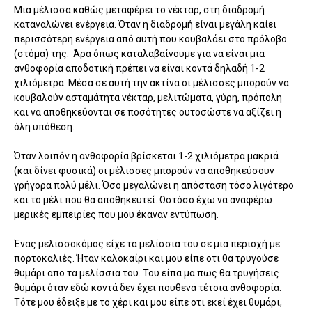
Μια μέλισσα καθώς μεταφέρει το νέκταρ, στη διαδρομή
καταναλώνει ενέργεια. Όταν η διαδρομή είναι μεγάλη καίει
περισσότερη ενέργεια από αυτή που κουβαλάει στο πρόλοβο
(στόμα) της. Άρα όπως καταλαβαίνουμε για να είναι μια
ανθοφορία αποδοτική πρέπει να είναι κοντά δηλαδή 1-2
χιλιόμετρα. Μέσα σε αυτή την ακτίνα οι μέλισσες μπορούν να
κουβαλούν ασταμάτητα νέκταρ, μελιτώματα, γύρη, πρόπολη
και να αποθηκεύονται σε ποσότητες ουτοσώστε να αξίζει η
όλη υπόθεση.
Όταν λοιπόν η ανθοφορία βρίσκεται 1-2 χιλιόμετρα μακριά
(και δίνει φυσικά) οι μέλισσες μπορούν να αποθηκεύσουν
γρήγορα πολύ μέλι. Όσο μεγαλώνει η απόσταση τόσο λιγότερο
και το μέλι που θα αποθηκευτεί. Ωστόσο έχω να αναφέρω
μερικές εμπειρίες που μου έκαναν εντύπωση.
Ένας μελισσοκόμος είχε τα μελίσσια του σε μια περιοχή με
πορτοκαλιές. Ήταν καλοκαίρι και μου είπε οτι θα τρυγούσε
θυμάρι απο τα μελίσσια του. Του είπα μα πως θα τρυγήσεις
θυμάρι όταν εδώ κοντά δεν έχει πουθενά τέτοια ανθοφορία.
Τότε μου έδειξε με το χέρι και μου είπε οτι εκεί έχει θυμάρι,