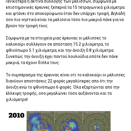
Γενικότερα η ακτίνα συλλογής των μελισσών, σύμφωνα με
επιστημονικές έρευνες ξεπερνά τα 15 τετραγωνικά χιλιόμετρα
και φτάνει στο αποκορύφωνα όταν δεν υπάρχει τροφή. Δηλαδή
όσο πιο νηστικά είναι τα μελίσσια τόσο πιο μακριά πάνε για να
βρούν την τροφή τους.
Σύμφωνα με τα στοιχεία μιας έρευνας οι μέλισσες το
καλοκαίρι συλλέγουν σε απόσταση 15.2 χιλιόμετρα, το
φθινόπωρο 5.1 χιλιόμετρα, και την άνοιξη 0.8 χιλιόμετρα.
Συνεπώς την άνοιξη έχει παντού λουλούδια οπότε δεν πάνε
μακριά, τα έχουν δίπλα τους.
Το συμπέρασμα της έρευνας είναι οτι το καλοκαίρι οι μέλισσες
διανύουν αποστάσεις 22 φορές μεγαλύτερες απο ότι την
άνοιξη ενώ το φθινόπωρο 6 φορές. Όλα εξαρτώνται από την
έλλειψη τροφής, οσο μεγαλώνει τόσο αυξάνονται και τα
χιλιόμετρα!