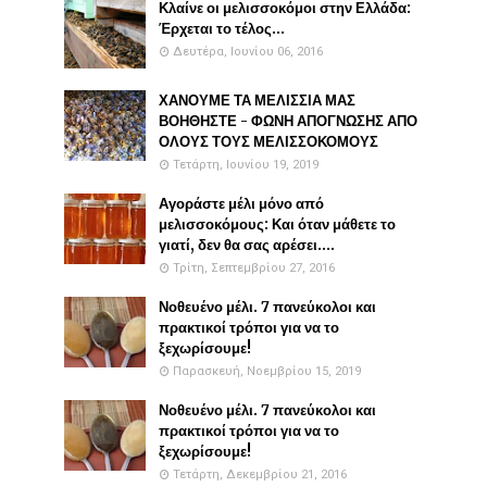
Κλαίνε οι μελισσοκόμοι στην Ελλάδα:
Έρχεται το τέλος...
Δευτέρα, Ιουνίου 06, 2016
ΧΑΝΟΥΜΕ ΤΑ ΜΕΛΙΣΣΙΑ ΜΑΣ
ΒΟΗΘΗΣΤΕ - ΦΩΝΗ ΑΠΟΓΝΩΣΗΣ ΑΠΟ
ΟΛΟΥΣ ΤΟΥΣ ΜΕΛΙΣΣΟΚΟΜΟΥΣ
Τετάρτη, Ιουνίου 19, 2019
Αγοράστε μέλι μόνο από
μελισσοκόμους: Και όταν μάθετε το
γιατί, δεν θα σας αρέσει....
Τρίτη, Σεπτεμβρίου 27, 2016
Νοθευένο μέλι. 7 πανεύκολοι και
πρακτικοί τρόποι για να το
ξεχωρίσουμε!
Παρασκευή, Νοεμβρίου 15, 2019
Νοθευένο μέλι. 7 πανεύκολοι και
πρακτικοί τρόποι για να το
ξεχωρίσουμε!
Τετάρτη, Δεκεμβρίου 21, 2016