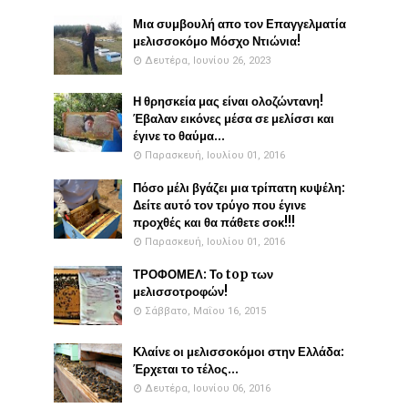
Μια συμβουλή απο τον Επαγγελματία
μελισσοκόμο Μόσχο Ντιώνια!
Δευτέρα, Ιουνίου 26, 2023
Η θρησκεία μας είναι ολοζώντανη!
Έβαλαν εικόνες μέσα σε μελίσσι και
έγινε το θαύμα...
Παρασκευή, Ιουλίου 01, 2016
Πόσο μέλι βγάζει μια τρίπατη κυψέλη:
Δείτε αυτό τον τρύγο που έγινε
προχθές και θα πάθετε σοκ!!!
Παρασκευή, Ιουλίου 01, 2016
ΤΡΟΦΟΜΕΛ: Το top των
μελισσοτροφών!
Σάββατο, Μαΐου 16, 2015
Κλαίνε οι μελισσοκόμοι στην Ελλάδα:
Έρχεται το τέλος...
Δευτέρα, Ιουνίου 06, 2016