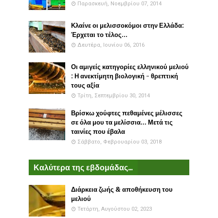
Παρασκευή, Νοεμβρίου 07, 2014
Κλαίνε οι μελισσοκόμοι στην Ελλάδα:
Έρχεται το τέλος...
Δευτέρα, Ιουνίου 06, 2016
Οι αμιγείς κατηγορίες ελληνικού μελιού
: Η ανεκτίμητη βιολογική - θρεπτική
τους αξία
Τρίτη, Σεπτεμβρίου 30, 2014
Βρίσκω χούφτες πεθαμένες μέλισσες
σε όλα μου τα μελίσσια... Μετά τις
ταινίες που έβαλα
Σάββατο, Φεβρουαρίου 03, 2018
Καλύτερα της εβδομάδας...
Διάρκεια ζωής & αποθήκευση του
μελιού
Τετάρτη, Αυγούστου 02, 2023