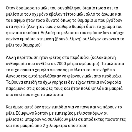
Όταν δοκίμασα το μέλι του συναδέλφου διαπίστωσα οτι τα
μελίσσια του όχι μόνο έβαλαν τέτοιο μέλι αλλά το άρωμα και
το κάψιμο ήταν τόσο δυνατό όπως το θυμαρίσιο που βγάζουν
στα νησιά. (Δεν ήταν όμως καθαρό θυμάρι διότι το χρώμα του
ήταν πιο σκούρο). Δηλαδή τα μελίσσια του εφόσον δεν υπήρχε
κανένα εμπόδιο στη μέση (βουνό, λίμνη) συλλέγαν κανονικά το
μέλι του θυμαριού!
Άλλη περίπτωση ήταν φέτος στο περδικάκι (καλοκαιρινή
ανθοφορία που ανθίζει σε 2000 μέτρα υψόμετρο). Τα μελίσσια
τα είχα αρκετά χαμηλά σε δάσος με έλατα και όταν ήρθε ο
Αυγουστος αυτά τρελάθηκαν να φέρνουν μέλι απο περδικάκι.
Τα βουνά επειδή τα έχω γυρήσει δεν είχαν τέτοια ανθοφορία
παρα μόνο στις κορυφές τους και ήταν πολύ ψηλά και μακριά
απο εκεί που είχα τα μελίσσια.
Και όμως αυτό δεν ήταν εμπόδιο για να πάνε και να πάρουν το
μέλι. Σύμφωνα λοιπόν με εμπειρίες μελισσοκόμων οι
μέλισσες μπορούν να συλλέξουν μέλι σε αποδεκτές ποσότητες
και πιο μακριά απο 2 χιλιόμετρα απόσταση.