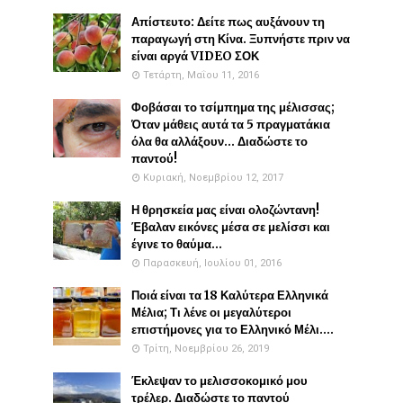
Απίστευτο: Δείτε πως αυξάνουν τη
παραγωγή στη Κίνα. Ξυπνήστε πριν να
είναι αργά VIDEO ΣΟΚ
Τετάρτη, Μαΐου 11, 2016
Φοβάσαι το τσίμπημα της μέλισσας;
Όταν μάθεις αυτά τα 5 πραγματάκια
όλα θα αλλάξουν... Διαδώστε το
παντού!
Κυριακή, Νοεμβρίου 12, 2017
Η θρησκεία μας είναι ολοζώντανη!
Έβαλαν εικόνες μέσα σε μελίσσι και
έγινε το θαύμα...
Παρασκευή, Ιουλίου 01, 2016
Ποιά είναι τα 18 Καλύτερα Ελληνικά
Μέλια; Τι λένε οι μεγαλύτεροι
επιστήμονες για το Ελληνικό Μέλι....
Τρίτη, Νοεμβρίου 26, 2019
Έκλεψαν το μελισσοκομικό μου
τρέλερ. Διαδώστε το παντού