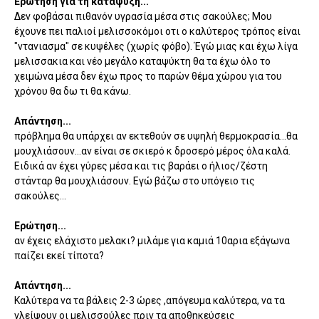
Ερώτηση για τη κατάψυξη...
Δεν φοβάσαι πιθανόν υγρασία μέσα στις σακούλες; Μου
έχουνε πει παλιοί μελισσοκόμοι οτι ο καλύτερος τρόπος είναι
"ντανιασμα" σε κυψέλες (χωρίς φόβο). Έγώ μιας και έχω λίγα
μελισσακια και νέο μεγάλο καταψύκτη θα τα έχω όλο το
χειμώνα μέσα δεν έχω προς το παρών θέμα χώρου για του
χρόνου θα δω τι θα κάνω.
Απάντηση...
πρόβλημα θα υπάρχει αν εκτεθούν σε υψηλή θερμοκρασία...θα
μουχλιάσουν...αν είναι σε σκιερό κ δροσερό μέρος όλα καλά.
Ειδικά αν έχει γύρες μέσα και τις βαράει ο ήλιος/ζέστη
στάνταρ θα μουχλιάσουν. Εγώ βάζω στο υπόγειο τις
σακούλες...
Ερώτηση...
αν έχεις ελάχιστο μελακι? μιλάμε για καμιά 10αρια εξάγωνα
παίζει εκεί τίποτα?
Απάντηση...
Καλύτερα να τα βάλεις 2-3 ώρες ,απόγευμα καλύτερα, να τα
γλείψουν οι μελισσούλες πριν τα αποθηκεύσεις