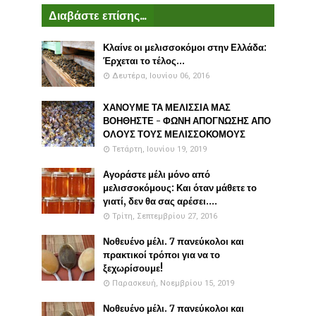
Διαβάστε επίσης...
Κλαίνε οι μελισσοκόμοι στην Ελλάδα:
Έρχεται το τέλος...
Δευτέρα, Ιουνίου 06, 2016
ΧΑΝΟΥΜΕ ΤΑ ΜΕΛΙΣΣΙΑ ΜΑΣ
ΒΟΗΘΗΣΤΕ - ΦΩΝΗ ΑΠΟΓΝΩΣΗΣ ΑΠΟ
ΟΛΟΥΣ ΤΟΥΣ ΜΕΛΙΣΣΟΚΟΜΟΥΣ
Τετάρτη, Ιουνίου 19, 2019
Αγοράστε μέλι μόνο από
μελισσοκόμους: Και όταν μάθετε το
γιατί, δεν θα σας αρέσει....
Τρίτη, Σεπτεμβρίου 27, 2016
Νοθευένο μέλι. 7 πανεύκολοι και
πρακτικοί τρόποι για να το
ξεχωρίσουμε!
Παρασκευή, Νοεμβρίου 15, 2019
Νοθευένο μέλι. 7 πανεύκολοι και