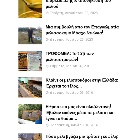
Διάρκεια ζωής & αποθήκευση του
μελιού
Τετάρτη, Αυγούστου 02, 2023
Μια συμβουλή απο τον Επαγγελματία
μελισσοκόμο Μόσχο Ντιώνια!
Δευτέρα, Ιουνίου 26, 2023
ΤΡΟΦΟΜΕΛ: Το top των
μελισσοτροφών!
Σάββατο, Μαΐου 16, 2015
Κλαίνε οι μελισσοκόμοι στην Ελλάδα:
Έρχεται το τέλος...
Δευτέρα, Ιουνίου 06, 2016
Η θρησκεία μας είναι ολοζώντανη!
Έβαλαν εικόνες μέσα σε μελίσσι και
έγινε το θαύμα...
Παρασκευή, Ιουλίου 01, 2016
Πόσο μέλι βγάζει μια τρίπατη κυψέλη: