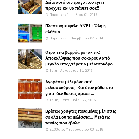
Δείτε αυτό τον τρύγο που έγινε
προχθές και θα πάθετε σοκ!!!
Παρασκευή, Ιουλίου 01, 2016
Πλαστικη κυψέλη ANEL : Όλη η
αλήθεια
Παρασκευή, Νοεμβρίου 07, 2014
Θεραπεία βαρρόα με τακ τικ:
Αποκαλύψεις που σοκάρουν από
μεγάλο επαγγελματία μελισσοκόμο...
Τρίτη, Αυγούστου 16, 2016
Αγοράστε μέλι μόνο από
μελισσοκόμους: Και όταν μάθετε το
γιατί, δεν θα σας αρέσει....
Τρίτη, Σεπτεμβρίου 27, 2016
Βρίσκω χούφτες πεθαμένες μέλισσες
σε όλα μου τα μελίσσια... Μετά τις
ταινίες που έβαλα
Σάββατο, Φεβρουαρίου 03, 2018