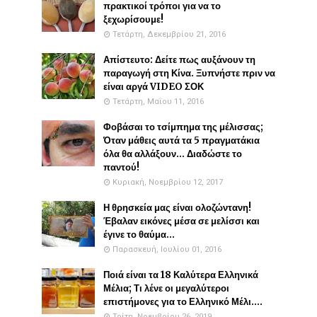
πρακτικοί τρόποι για να το
ξεχωρίσουμε!
Τετάρτη, Δεκεμβρίου 21, 2016
Απίστευτο: Δείτε πως αυξάνουν τη
παραγωγή στη Κίνα. Ξυπνήστε πριν να
είναι αργά VIDEO ΣΟΚ
Τετάρτη, Μαΐου 11, 2016
Φοβάσαι το τσίμπημα της μέλισσας;
Όταν μάθεις αυτά τα 5 πραγματάκια
όλα θα αλλάξουν... Διαδώστε το
παντού!
Κυριακή, Νοεμβρίου 12, 2017
Η θρησκεία μας είναι ολοζώντανη!
Έβαλαν εικόνες μέσα σε μελίσσι και
έγινε το θαύμα...
Παρασκευή, Ιουλίου 01, 2016
Ποιά είναι τα 18 Καλύτερα Ελληνικά
Μέλια; Τι λένε οι μεγαλύτεροι
επιστήμονες για το Ελληνικό Μέλι....
Τρίτη, Νοεμβρίου 26, 2019