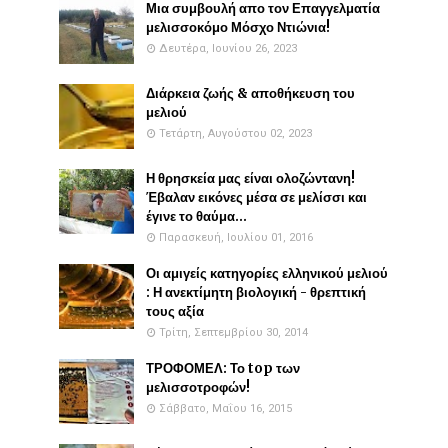
Μια συμβουλή απο τον Επαγγελματία
μελισσοκόμο Μόσχο Ντιώνια!
Δευτέρα, Ιουνίου 26, 2023
Διάρκεια ζωής & αποθήκευση του
μελιού
Τετάρτη, Αυγούστου 02, 2023
Η θρησκεία μας είναι ολοζώντανη!
Έβαλαν εικόνες μέσα σε μελίσσι και
έγινε το θαύμα...
Παρασκευή, Ιουλίου 01, 2016
Οι αμιγείς κατηγορίες ελληνικού μελιού
: Η ανεκτίμητη βιολογική - θρεπτική
τους αξία
Τρίτη, Σεπτεμβρίου 30, 2014
ΤΡΟΦΟΜΕΛ: Το top των
μελισσοτροφών!
Σάββατο, Μαΐου 16, 2015