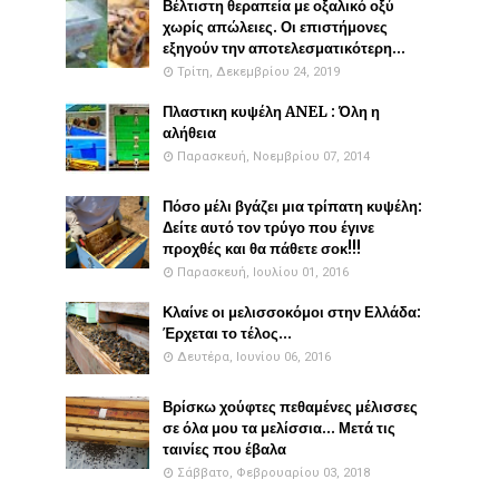
Βέλτιστη θεραπεία με οξαλικό οξύ
χωρίς απώλειες. Οι επιστήμονες
εξηγούν την αποτελεσματικότερη...
Τρίτη, Δεκεμβρίου 24, 2019
Πλαστικη κυψέλη ANEL : Όλη η
αλήθεια
Παρασκευή, Νοεμβρίου 07, 2014
Πόσο μέλι βγάζει μια τρίπατη κυψέλη:
Δείτε αυτό τον τρύγο που έγινε
προχθές και θα πάθετε σοκ!!!
Παρασκευή, Ιουλίου 01, 2016
Κλαίνε οι μελισσοκόμοι στην Ελλάδα:
Έρχεται το τέλος...
Δευτέρα, Ιουνίου 06, 2016
Βρίσκω χούφτες πεθαμένες μέλισσες
σε όλα μου τα μελίσσια... Μετά τις
ταινίες που έβαλα
Σάββατο, Φεβρουαρίου 03, 2018