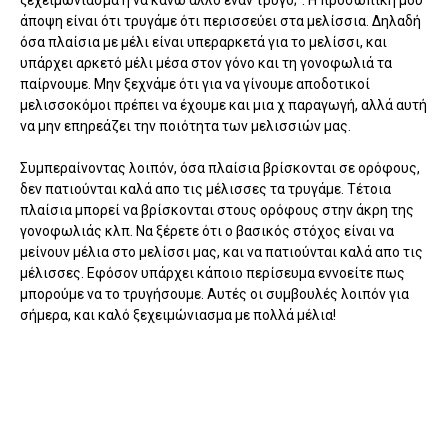
ξεχειμώνιασμα η να κάνω άλλο έναν τρύγο;". Η προσωπική μου
άποψη είναι ότι τρυγάμε ότι περισσεύει στα μελίσσια. Δηλαδή
όσα πλαίσια με μέλι είναι υπεραρκετά για το μελίσσι, και
υπάρχει αρκετό μέλι μέσα στον γόνο και τη γονοφωλιά τα
παίρνουμε. Μην ξεχνάμε ότι για να γίνουμε αποδοτικοί
μελισσοκόμοι πρέπει να έχουμε και μια χ παραγωγή, αλλά αυτή
να μην επηρεάζει την ποιότητα των μελισσιών μας.
Συμπεραίνοντας λοιπόν, όσα πλαίσια βρίσκονται σε ορόφους,
δεν πατιούνται καλά απο τις μέλισσες τα τρυγάμε. Τέτοια
πλαίσια μπορεί να βρίσκονται στους ορόφους στην άκρη της
γονοφωλιάς κλπ. Να ξέρετε ότι ο βασικός στόχος είναι να
μείνουν μέλια στο μελίσσι μας, και να πατιούνται καλά απο τις
μέλισσες. Εφόσον υπάρχει κάποιο περίσευμα εννοείτε πως
μπορούμε να το τρυγήσουμε. Αυτές οι συμβουλές λοιπόν για
σήμερα, και καλό ξεχειμώνιασμα με πολλά μέλια!