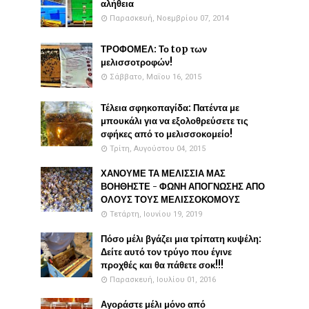
αλήθεια
Παρασκευή, Νοεμβρίου 07, 2014
ΤΡΟΦΟΜΕΛ: Το top των
μελισσοτροφών!
Σάββατο, Μαΐου 16, 2015
Τέλεια σφηκοπαγίδα: Πατέντα με
μπουκάλι για να εξολοθρεύσετε τις
σφήκες από το μελισσοκομείο!
Τρίτη, Αυγούστου 04, 2015
ΧΑΝΟΥΜΕ ΤΑ ΜΕΛΙΣΣΙΑ ΜΑΣ
ΒΟΗΘΗΣΤΕ - ΦΩΝΗ ΑΠΟΓΝΩΣΗΣ ΑΠΟ
ΟΛΟΥΣ ΤΟΥΣ ΜΕΛΙΣΣΟΚΟΜΟΥΣ
Τετάρτη, Ιουνίου 19, 2019
Πόσο μέλι βγάζει μια τρίπατη κυψέλη:
Δείτε αυτό τον τρύγο που έγινε
προχθές και θα πάθετε σοκ!!!
Παρασκευή, Ιουλίου 01, 2016
Αγοράστε μέλι μόνο από