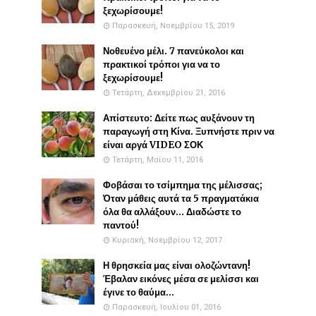
ξεχωρίσουμε!
Παρασκευή, Νοεμβρίου 15, 2019
Νοθευένο μέλι. 7 πανεύκολοι και
πρακτικοί τρόποι για να το
ξεχωρίσουμε!
Τετάρτη, Δεκεμβρίου 21, 2016
Απίστευτο: Δείτε πως αυξάνουν τη
παραγωγή στη Κίνα. Ξυπνήστε πριν να
είναι αργά VIDEO ΣΟΚ
Τετάρτη, Μαΐου 11, 2016
Φοβάσαι το τσίμπημα της μέλισσας;
Όταν μάθεις αυτά τα 5 πραγματάκια
όλα θα αλλάξουν... Διαδώστε το
παντού!
Κυριακή, Νοεμβρίου 12, 2017
Η θρησκεία μας είναι ολοζώντανη!
Έβαλαν εικόνες μέσα σε μελίσσι και
έγινε το θαύμα...
Παρασκευή, Ιουλίου 01, 2016