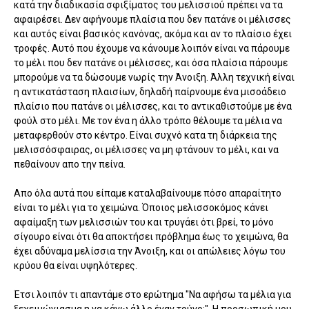
κατά την διαδικασία σφιξίματος του μελισσιού πρέπει να τα
αφαιρέσει. Δεν αφήνουμε πλαίσια που δεν πατάνε οι μέλισσες
και αυτός είναι βασικός κανόνας, ακόμα και αν το πλαίσιο έχει
τροφές. Αυτό που έχουμε να κάνουμε λοιπόν είναι να πάρουμε
το μέλι που δεν πατάνε οι μέλισσες, και όσα πλαίσια πάρουμε
μπορούμε να τα δώσουμε νωρίς την Άνοιξη. Άλλη τεχνική είναι
η αντικατάσταση πλαισίων, δηλαδή παίρνουμε ένα μισοάδειο
πλαίσιο που πατάνε οι μέλισσες, και το αντικαθιστούμε με ένα
φούλ στο μέλι. Με τον ένα η άλλο τρόπο θέλουμε τα μέλια να
μεταφερθούν στο κέντρο. Είναι συχνό κατα τη διάρκεια της
μελισσόσφαιρας, οι μέλισσες να μη φτάνουν το μέλι, και να
πεθαίνουν απο την πείνα.
Απο όλα αυτά που είπαμε καταλαβαίνουμε πόσο απαραίτητο
είναι το μέλι για το χειμώνα. Όποιος μελισσοκόμος κάνει
αφαίμαξη των μελισσιών του και τρυγάει ότι βρεί, το μόνο
σίγουρο είναι ότι θα αποκτήσει πρόβλημα έως το χειμώνα, θα
έχει αδύναμα μελίσσια την Άνοιξη, και οι απώλειες λόγω του
κρύου θα είναι υψηλότερες.
Έτσι λοιπόν τι απαντάμε στο ερώτημα "Να αφήσω τα μέλια για