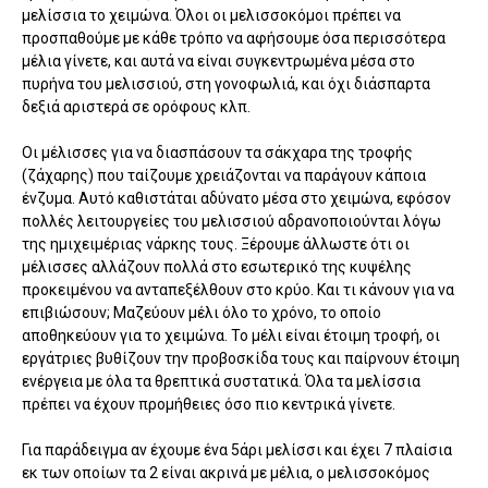
μελίσσια το χειμώνα. Όλοι οι μελισσοκόμοι πρέπει να
προσπαθούμε με κάθε τρόπο να αφήσουμε όσα περισσότερα
μέλια γίνετε, και αυτά να είναι συγκεντρωμένα μέσα στο
πυρήνα του μελισσιού, στη γονοφωλιά, και όχι διάσπαρτα
δεξιά αριστερά σε ορόφους κλπ.
Οι μέλισσες για να διασπάσουν τα σάκχαρα της τροφής
(ζάχαρης) που ταίζουμε χρειάζονται να παράγουν κάποια
ένζυμα. Αυτό καθιστάται αδύνατο μέσα στο χειμώνα, εφόσον
πολλές λειτουργείες του μελισσιού αδρανοποιούνται λόγω
της ημιχειμέριας νάρκης τους. Ξέρουμε άλλωστε ότι οι
μέλισσες αλλάζουν πολλά στο εσωτερικό της κυψέλης
προκειμένου να ανταπεξέλθουν στο κρύο. Και τι κάνουν για να
επιβιώσουν; Μαζεύουν μέλι όλο το χρόνο, το οποίο
αποθηκεύουν για το χειμώνα. Το μέλι είναι έτοιμη τροφή, οι
εργάτριες βυθίζουν την προβοσκίδα τους και παίρνουν έτοιμη
ενέργεια με όλα τα θρεπτικά συστατικά. Όλα τα μελίσσια
πρέπει να έχουν προμήθειες όσο πιο κεντρικά γίνετε.
Για παράδειγμα αν έχουμε ένα 5άρι μελίσσι και έχει 7 πλαίσια
εκ των οποίων τα 2 είναι ακρινά με μέλια, ο μελισσοκόμος