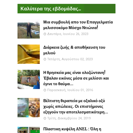
Καλύτερα της εβδομάδας...
Μια συμβουλή απο τον Επαγγελματία
μελισσοκόμο Μόσχο Ντιώνια!
Δευτέρα, Ιουνίου 26, 2023
Διάρκεια ζωής & αποθήκευση του
μελιού
Τετάρτη, Αυγούστου 02, 2023
Η θρησκεία μας είναι ολοζώντανη!
Έβαλαν εικόνες μέσα σε μελίσσι και
έγινε το θαύμα...
Παρασκευή, Ιουλίου 01, 2016
Βέλτιστη θεραπεία με οξαλικό οξύ
χωρίς απώλειες. Οι επιστήμονες
εξηγούν την αποτελεσματικότερη...
Τρίτη, Δεκεμβρίου 24, 2019
Πλαστικη κυψέλη ANEL : Όλη η