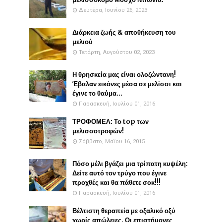
Δευτέρα, Ιουνίου 26, 2023
Διάρκεια ζωής & αποθήκευση του
μελιού
Τετάρτη, Αυγούστου 02, 2023
Η θρησκεία μας είναι ολοζώντανη!
Έβαλαν εικόνες μέσα σε μελίσσι και
έγινε το θαύμα...
Παρασκευή, Ιουλίου 01, 2016
ΤΡΟΦΟΜΕΛ: Το top των
μελισσοτροφών!
Σάββατο, Μαΐου 16, 2015
Πόσο μέλι βγάζει μια τρίπατη κυψέλη:
Δείτε αυτό τον τρύγο που έγινε
προχθές και θα πάθετε σοκ!!!
Παρασκευή, Ιουλίου 01, 2016
Βέλτιστη θεραπεία με οξαλικό οξύ
χωρίς απώλειες. Οι επιστήμονες