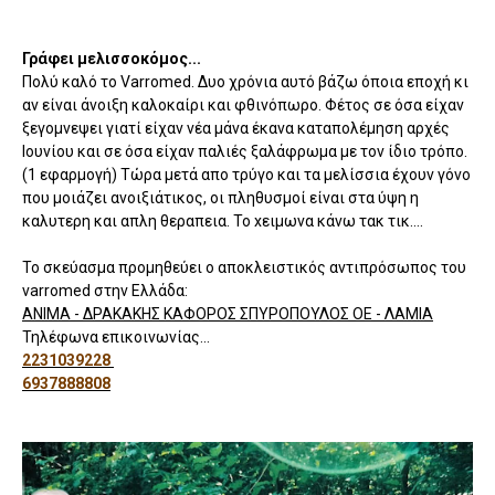
Γράφει μελισσοκόμος...
Πολύ καλό το Varromed. Δυο χρόνια αυτό βάζω όποια εποχή κι
αν είναι άνοιξη καλοκαίρι και φθινόπωρο. Φέτος σε όσα είχαν
ξεγομνεψει γιατί είχαν νέα μάνα έκανα καταπολέμηση αρχές
Ιουνίου και σε όσα είχαν παλιές ξαλάφρωμα με τον ίδιο τρόπο.
(1 εφαρμογή) Τώρα μετά απο τρύγο και τα μελίσσια έχουν γόνο
που μοιάζει ανοιξιάτικος, οι πληθυσμοί είναι στα ύψη η
καλυτερη και απλη θεραπεια. Το xειμωνα κάνω τακ τικ....
Το σκεύασμα προμηθεύει ο αποκλειστικός αντιπρόσωπος του
varromed στην Ελλάδα:
ΑΝΙΜΑ - ΔΡΑΚΑΚΗΣ ΚΑΦΟΡΟΣ ΣΠΥΡΟΠΟΥΛΟΣ ΟΕ - ΛΑΜΙΑ
Τηλέφωνα επικοινωνίας...
2231039228
6937888808