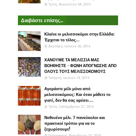
Τρίτη, Αυγούστου 04, 2015
Διαβάστε επίσης...
Κλαίνε οι μελισσοκόμοι στην Ελλάδα:
Έρχεται το τέλος...
Δευτέρα, Ιουνίου 06, 2016
ΧΑΝΟΥΜΕ ΤΑ ΜΕΛΙΣΣΙΑ ΜΑΣ
ΒΟΗΘΗΣΤΕ - ΦΩΝΗ ΑΠΟΓΝΩΣΗΣ ΑΠΟ
ΟΛΟΥΣ ΤΟΥΣ ΜΕΛΙΣΣΟΚΟΜΟΥΣ
Τετάρτη, Ιουνίου 19, 2019
Αγοράστε μέλι μόνο από
μελισσοκόμους: Και όταν μάθετε το
γιατί, δεν θα σας αρέσει....
Τρίτη, Σεπτεμβρίου 27, 2016
Νοθευένο μέλι. 7 πανεύκολοι και
πρακτικοί τρόποι για να το
ξεχωρίσουμε!
Παρασκευή, Νοεμβρίου 15, 2019