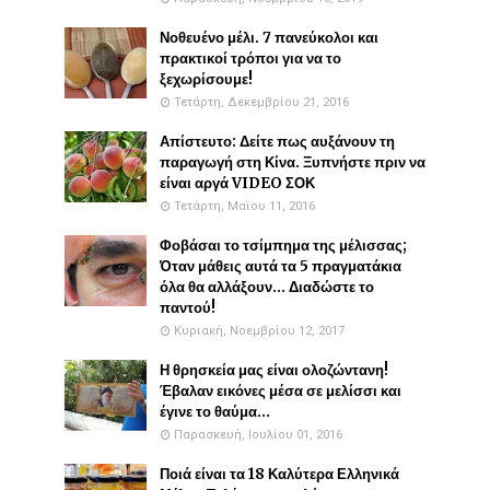
Νοθευένο μέλι. 7 πανεύκολοι και
πρακτικοί τρόποι για να το
ξεχωρίσουμε!
Τετάρτη, Δεκεμβρίου 21, 2016
Απίστευτο: Δείτε πως αυξάνουν τη
παραγωγή στη Κίνα. Ξυπνήστε πριν να
είναι αργά VIDEO ΣΟΚ
Τετάρτη, Μαΐου 11, 2016
Φοβάσαι το τσίμπημα της μέλισσας;
Όταν μάθεις αυτά τα 5 πραγματάκια
όλα θα αλλάξουν... Διαδώστε το
παντού!
Κυριακή, Νοεμβρίου 12, 2017
Η θρησκεία μας είναι ολοζώντανη!
Έβαλαν εικόνες μέσα σε μελίσσι και
έγινε το θαύμα...
Παρασκευή, Ιουλίου 01, 2016
Ποιά είναι τα 18 Καλύτερα Ελληνικά