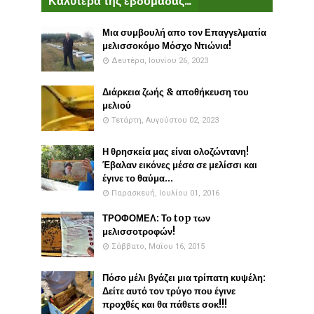
Καλύτερα της εβδομάδας...
Μια συμβουλή απο τον Επαγγελματία
μελισσοκόμο Μόσχο Ντιώνια!
Δευτέρα, Ιουνίου 26, 2023
Διάρκεια ζωής & αποθήκευση του
μελιού
Τετάρτη, Αυγούστου 02, 2023
Η θρησκεία μας είναι ολοζώντανη!
Έβαλαν εικόνες μέσα σε μελίσσι και
έγινε το θαύμα...
Παρασκευή, Ιουλίου 01, 2016
ΤΡΟΦΟΜΕΛ: Το top των
μελισσοτροφών!
Σάββατο, Μαΐου 16, 2015
Πόσο μέλι βγάζει μια τρίπατη κυψέλη:
Δείτε αυτό τον τρύγο που έγινε
προχθές και θα πάθετε σοκ!!!