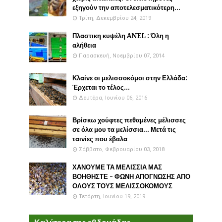
εξηγούν την αποτελεσματικότερη...
Τρίτη, Δεκεμβρίου 24, 2019
Πλαστικη κυψέλη ANEL : Όλη η
αλήθεια
Παρασκευή, Νοεμβρίου 07, 2014
Κλαίνε οι μελισσοκόμοι στην Ελλάδα:
Έρχεται το τέλος...
Δευτέρα, Ιουνίου 06, 2016
Βρίσκω χούφτες πεθαμένες μέλισσες
σε όλα μου τα μελίσσια... Μετά τις
ταινίες που έβαλα
Σάββατο, Φεβρουαρίου 03, 2018
ΧΑΝΟΥΜΕ ΤΑ ΜΕΛΙΣΣΙΑ ΜΑΣ
ΒΟΗΘΗΣΤΕ - ΦΩΝΗ ΑΠΟΓΝΩΣΗΣ ΑΠΟ
ΟΛΟΥΣ ΤΟΥΣ ΜΕΛΙΣΣΟΚΟΜΟΥΣ
Τετάρτη, Ιουνίου 19, 2019