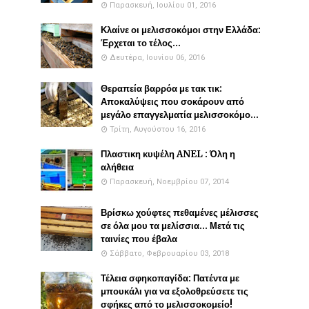
Παρασκευή, Ιουλίου 01, 2016
Κλαίνε οι μελισσοκόμοι στην Ελλάδα:
Έρχεται το τέλος...
Δευτέρα, Ιουνίου 06, 2016
Θεραπεία βαρρόα με τακ τικ:
Αποκαλύψεις που σοκάρουν από
μεγάλο επαγγελματία μελισσοκόμο...
Τρίτη, Αυγούστου 16, 2016
Πλαστικη κυψέλη ANEL : Όλη η
αλήθεια
Παρασκευή, Νοεμβρίου 07, 2014
Βρίσκω χούφτες πεθαμένες μέλισσες
σε όλα μου τα μελίσσια... Μετά τις
ταινίες που έβαλα
Σάββατο, Φεβρουαρίου 03, 2018
Τέλεια σφηκοπαγίδα: Πατέντα με
μπουκάλι για να εξολοθρεύσετε τις
σφήκες από το μελισσοκομείο!