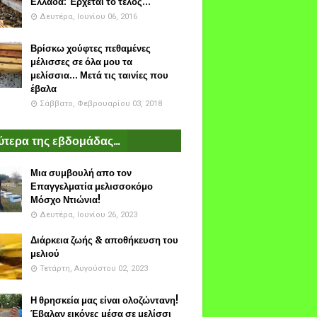
Ελλάδα: Έρχεται το τέλος...
Δευτέρα, Ιουνίου 06, 2016
Βρίσκω χούφτες πεθαμένες
μέλισσες σε όλα μου τα
μελίσσια... Μετά τις ταινίες που
έβαλα
Σάββατο, Φεβρουαρίου 03, 2018
τερα της εβδομάδας...
Μια συμβουλή απο τον
Επαγγελματία μελισσοκόμο
Μόσχο Ντιώνια!
Δευτέρα, Ιουνίου 26, 2023
Διάρκεια ζωής & αποθήκευση του
μελιού
Τετάρτη, Αυγούστου 02, 2023
Η θρησκεία μας είναι ολοζώντανη!
Έβαλαν εικόνες μέσα σε μελίσσι