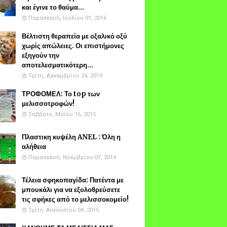
και έγινε το θαύμα...
Παρασκευή, Ιουλίου 01, 2016
Βέλτιστη θεραπεία με οξαλικό οξύ
χωρίς απώλειες. Οι επιστήμονες
εξηγούν την
αποτελεσματικότερη...
Τρίτη, Δεκεμβρίου 24, 2019
ΤΡΟΦΟΜΕΛ: Το top των
μελισσοτροφών!
Σάββατο, Μαΐου 16, 2015
Πλαστικη κυψέλη ANEL : Όλη η
αλήθεια
Παρασκευή, Νοεμβρίου 07, 2014
Τέλεια σφηκοπαγίδα: Πατέντα με
μπουκάλι για να εξολοθρεύσετε
τις σφήκες από το μελισσοκομείο!
Τρίτη, Αυγούστου 04, 2015