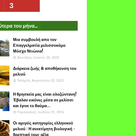
3
τερα του μήνα...
Μια συμβουλή απο τον
Επαγγελματία μελισσοκόμο
Μόσχο Ντιώνια!
Δευτέρα, Ιουνίου 26, 2023
Διάρκεια ζωής & αποθήκευση του
μελιού
Τετάρτη, Αυγούστου 02, 2023
Η θρησκεία μας είναι ολοζώντανη!
Έβαλαν εικόνες μέσα σε μελίσσι
και έγινε το θαύμα...
Παρασκευή, Ιουλίου 01, 2016
Οι αμιγείς κατηγορίες ελληνικού
μελιού : Η ανεκτίμητη βιολογική -
θρεπτική τους αξία