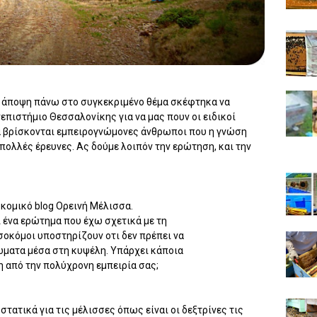
η άποψη πάνω στο συγκεκριμένο θέμα σκέφτηκα να
επιστήμιο Θεσσαλονίκης για να μας πουν οι ειδικοί
κά βρίσκονται εμπειρογνώμονες άνθρωποι που η γνώση
πολλές έρευνες. Ας δούμε λοιπόν την ερώτηση, και την
οκομικό blog Ορεινή Μέλισσα.
ι ένα ερώτημα που έχω σχετικά με τη
οκόμοι υποστηρίζουν οτι δεν πρέπει να
ώματα μέσα στη κυψέλη. Υπάρχει κάποια
η από την πολύχρονη εμπειρία σας;
στατικά για τις μέλισσες όπως είναι οι δεξτρίνες τις