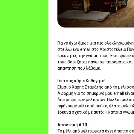
Για να έχω όμως μια πιο ολοκληρωμέν
στείλω ένα email στο Αριστοτέλειο Παν
ερευνητές την γνώμη τους. Εκεί φυσι
τους βασίζεται πάνω σε πειράματα και 
απάντηση που λάβαμε.
Γεια σας κύριε Καθηγητά!
Είμαι ο Χάρης Σταμάτης από το μελισσ
Αφορμή για το σημερινό μου email είνα
διατροφή των μελισσών. Πολλοί μελισσ
αφήνουμε μέλι από πεύκο, έλατο μελιτ
έρευνα σχετικά με αυτό; Η κάποια γνώμ
Απάντηση ΑΠΘ...
Το μέλι από μελιτώματα έχει άπεπτα συ