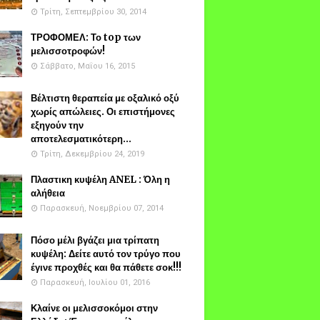
Τρίτη, Σεπτεμβρίου 30, 2014
ΤΡΟΦΟΜΕΛ: Το top των
μελισσοτροφών!
Σάββατο, Μαΐου 16, 2015
Βέλτιστη θεραπεία με οξαλικό οξύ
χωρίς απώλειες. Οι επιστήμονες
εξηγούν την
αποτελεσματικότερη...
Τρίτη, Δεκεμβρίου 24, 2019
Πλαστικη κυψέλη ANEL : Όλη η
αλήθεια
Παρασκευή, Νοεμβρίου 07, 2014
Πόσο μέλι βγάζει μια τρίπατη
κυψέλη: Δείτε αυτό τον τρύγο που
έγινε προχθές και θα πάθετε σοκ!!!
Παρασκευή, Ιουλίου 01, 2016
Κλαίνε οι μελισσοκόμοι στην