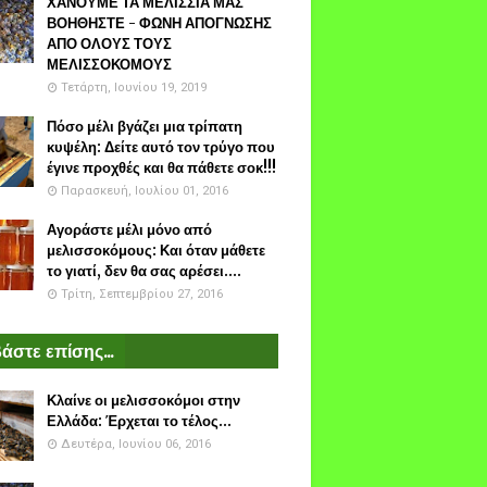
ΧΑΝΟΥΜΕ ΤΑ ΜΕΛΙΣΣΙΑ ΜΑΣ
ΒΟΗΘΗΣΤΕ - ΦΩΝΗ ΑΠΟΓΝΩΣΗΣ
ΑΠΟ ΟΛΟΥΣ ΤΟΥΣ
ΜΕΛΙΣΣΟΚΟΜΟΥΣ
Τετάρτη, Ιουνίου 19, 2019
Πόσο μέλι βγάζει μια τρίπατη
κυψέλη: Δείτε αυτό τον τρύγο που
έγινε προχθές και θα πάθετε σοκ!!!
Παρασκευή, Ιουλίου 01, 2016
Αγοράστε μέλι μόνο από
μελισσοκόμους: Και όταν μάθετε
το γιατί, δεν θα σας αρέσει....
Τρίτη, Σεπτεμβρίου 27, 2016
άστε επίσης...
Κλαίνε οι μελισσοκόμοι στην
Ελλάδα: Έρχεται το τέλος...
Δευτέρα, Ιουνίου 06, 2016