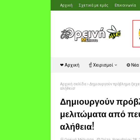
Αρχική
Σχετικά με εμάς
Επικοινωνία
❤ Αρχική
☝ Χειρισμοί
❂ Νέα
Αρχική σελίδα
Δημιουργούν πρόβλημα ξεχε
αλήθεια!
Δημιουργούν πρόβλ
μελιτώματα από πεύ
αλήθεια!
Ορεινή Μέλισσα
Τρίτη, Νοεμβρίου 28,