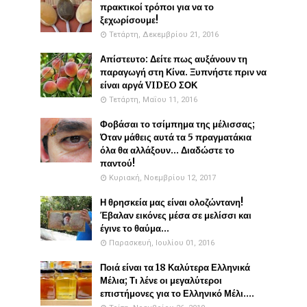
πρακτικοί τρόποι για να το
ξεχωρίσουμε!
Τετάρτη, Δεκεμβρίου 21, 2016
Απίστευτο: Δείτε πως αυξάνουν τη
παραγωγή στη Κίνα. Ξυπνήστε πριν να
είναι αργά VIDEO ΣΟΚ
Τετάρτη, Μαΐου 11, 2016
Φοβάσαι το τσίμπημα της μέλισσας;
Όταν μάθεις αυτά τα 5 πραγματάκια
όλα θα αλλάξουν... Διαδώστε το
παντού!
Κυριακή, Νοεμβρίου 12, 2017
Η θρησκεία μας είναι ολοζώντανη!
Έβαλαν εικόνες μέσα σε μελίσσι και
έγινε το θαύμα...
Παρασκευή, Ιουλίου 01, 2016
Ποιά είναι τα 18 Καλύτερα Ελληνικά
Μέλια; Τι λένε οι μεγαλύτεροι
επιστήμονες για το Ελληνικό Μέλι....