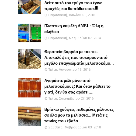
Δείτε αυτό τον τρύγο που έγινε
προχθές και θα πάθετε σοκ!!!
Παρασκευή, Ιουλίου 01, 2016
Πλαστικη κυψέλη ANEL : Όλη η
αλήθεια
Παρασκευή, Νοεμβρίου 07, 2014
Θεραπεία βαρρόα με τακ τικ:
Αποκαλύψεις που σοκάρουν από
μεγάλο επαγγελματία μελισσοκόμο...
Τρίτη, Αυγούστου 16, 2016
Αγοράστε μέλι μόνο από
μελισσοκόμους: Και όταν μάθετε το
γιατί, δεν θα σας αρέσει....
Τρίτη, Σεπτεμβρίου 27, 2016
Βρίσκω χούφτες πεθαμένες μέλισσες
σε όλα μου τα μελίσσια... Μετά τις
ταινίες που έβαλα
Σάββατο, Φεβρουαρίου 03, 2018