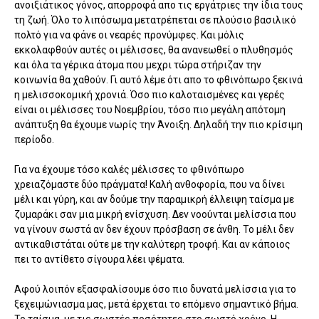
ανοιξιάτικος γόνος, απορροφά απο τις εργάτριες την ίδια τους
τη ζωή. Όλο το λιπόσωμα μετατρέπεται σε πλούσιο βασιλικό
πολτό για να φάνε οι νεαρές προνύμφες. Και μόλις
εκκολαφθούν αυτές οι μέλισσες, θα ανανεωθεί ο πλυθησμός
και όλα τα γέρικα άτομα που μεχρι τώρα στήριζαν την
κοινωνία θα χαθούν. Γι αυτό λέμε ότι απο το φθινόπωρο ξεκινά
η μελισσοκομική χρονιά. Όσο πιο καλοταισμένες και γερές
είναι οι μέλισσες του Νοεμβρίου, τόσο πιο μεγάλη απότομη
ανάπτυξη θα έχουμε νωρίς την Άνοιξη. Δηλαδή την πιο κρίσιμη
περίοδο.
Για να έχουμε τόσο καλές μέλισσες το φθινόπωρο
χρειαζόμαστε δύο πράγματα! Καλή ανθοφορία, που να δίνει
μέλι και γύρη, και αν δούμε την παραμικρή έλλειψη ταίσμα με
ζυμαράκι σαν μια μικρή ενίσχυση. Δεν νοούνται μελίσσια που
να γίνουν σωστά αν δεν έχουν πρόσβαση σε άνθη. Το μέλι δεν
αντικαθιστάται ούτε με την καλύτερη τροφή. Και αν κάποιος
πει το αντίθετο σίγουρα λέει ψέματα.
Αφού λοιπόν εξασφαλίσουμε όσο πιο δυνατά μελίσσια για το
ξεχειμώνιασμα μας, μετά έρχεται το επόμενο σημαντικό βήμα.
Το ταίσμα, με τις σωστές ποσότητες στο σωστό χρόνο. Η