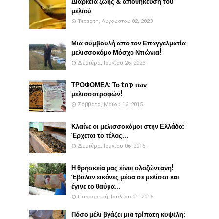
Διάρκεια ζωής & αποθήκευση του
μελιού
Τετάρτη, Αυγούστου 02, 2023
Μια συμβουλή απο τον Επαγγελματία
μελισσοκόμο Μόσχο Ντιώνια!
Δευτέρα, Ιουνίου 26, 2023
ΤΡΟΦΟΜΕΛ: Το top των
μελισσοτροφών!
Σάββατο, Μαΐου 16, 2015
Κλαίνε οι μελισσοκόμοι στην Ελλάδα:
Έρχεται το τέλος...
Δευτέρα, Ιουνίου 06, 2016
Η θρησκεία μας είναι ολοζώντανη!
Έβαλαν εικόνες μέσα σε μελίσσι και
έγινε το θαύμα...
Παρασκευή, Ιουλίου 01, 2016
Πόσο μέλι βγάζει μια τρίπατη κυψέλη: