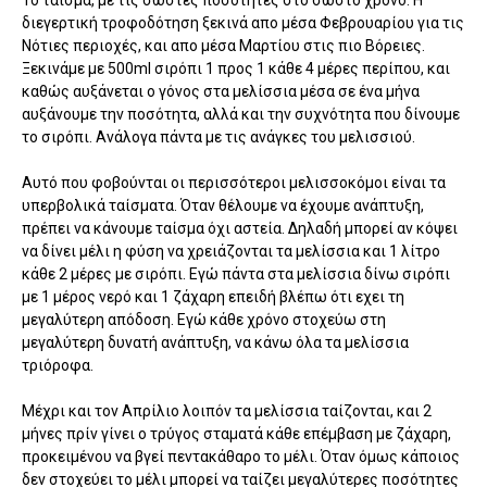
διεγερτική τροφοδότηση ξεκινά απο μέσα Φεβρουαρίου για τις
Νότιες περιοχές, και απο μέσα Μαρτίου στις πιο Βόρειες.
Ξεκινάμε με 500ml σιρόπι 1 προς 1 κάθε 4 μέρες περίπου, και
καθώς αυξάνεται ο γόνος στα μελίσσια μέσα σε ένα μήνα
αυξάνουμε την ποσότητα, αλλά και την συχνότητα που δίνουμε
το σιρόπι. Ανάλογα πάντα με τις ανάγκες του μελισσιού.
Αυτό που φοβούνται οι περισσότεροι μελισσοκόμοι είναι τα
υπερβολικά ταίσματα. Όταν θέλουμε να έχουμε ανάπτυξη,
πρέπει να κάνουμε ταίσμα όχι αστεία. Δηλαδή μπορεί αν κόψει
να δίνει μέλι η φύση να χρειάζονται τα μελίσσια και 1 λίτρο
κάθε 2 μέρες με σιρόπι. Εγώ πάντα στα μελίσσια δίνω σιρόπι
με 1 μέρος νερό και 1 ζάχαρη επειδή βλέπω ότι εχει τη
μεγαλύτερη απόδοση. Εγώ κάθε χρόνο στοχεύω στη
μεγαλύτερη δυνατή ανάπτυξη, να κάνω όλα τα μελίσσια
τριόροφα.
Μέχρι και τον Απρίλιο λοιπόν τα μελίσσια ταίζονται, και 2
μήνες πρίν γίνει ο τρύγος σταματά κάθε επέμβαση με ζάχαρη,
προκειμένου να βγεί πεντακάθαρο το μέλι. Όταν όμως κάποιος
δεν στοχεύει το μέλι μπορεί να ταίζει μεγαλύτερες ποσότητες