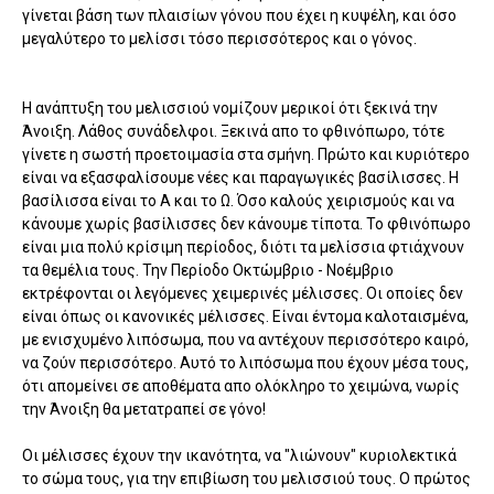
γίνεται βάση των πλαισίων γόνου που έχει η κυψέλη, και όσο
μεγαλύτερο το μελίσσι τόσο περισσότερος και ο γόνος.
Η ανάπτυξη του μελισσιού νομίζουν μερικοί ότι ξεκινά την
Άνοιξη. Λάθος συνάδελφοι. Ξεκινά απο το φθινόπωρο, τότε
γίνετε η σωστή προετοιμασία στα σμήνη. Πρώτο και κυριότερο
είναι να εξασφαλίσουμε νέες και παραγωγικές βασίλισσες. Η
βασίλισσα είναι το Α και το Ω. Όσο καλούς χειρισμούς και να
κάνουμε χωρίς βασίλισσες δεν κάνουμε τίποτα. Το φθινόπωρο
είναι μια πολύ κρίσιμη περίοδος, διότι τα μελίσσια φτιάχνουν
τα θεμέλια τους. Την Περίοδο Οκτώμβριο - Νοέμβριο
εκτρέφονται οι λεγόμενες χειμερινές μέλισσες. Οι οποίες δεν
είναι όπως οι κανονικές μέλισσες. Είναι έντομα καλοταισμένα,
με ενισχυμένο λιπόσωμα, που να αντέχουν περισσότερο καιρό,
να ζούν περισσότερο. Αυτό το λιπόσωμα που έχουν μέσα τους,
ότι απομείνει σε αποθέματα απο ολόκληρο το χειμώνα, νωρίς
την Άνοιξη θα μετατραπεί σε γόνο!
Οι μέλισσες έχουν την ικανότητα, να "λιώνουν" κυριολεκτικά
το σώμα τους, για την επιβίωση του μελισσιού τους. Ο πρώτος