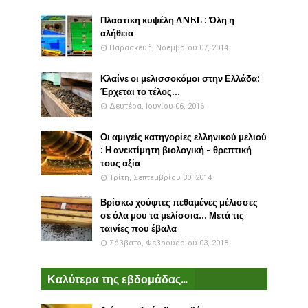
Πλαστικη κυψέλη ANEL : Όλη η
αλήθεια
Παρασκευή, Νοεμβρίου 07, 2014
Κλαίνε οι μελισσοκόμοι στην Ελλάδα:
Έρχεται το τέλος...
Δευτέρα, Ιουνίου 06, 2016
Οι αμιγείς κατηγορίες ελληνικού μελιού
: Η ανεκτίμητη βιολογική - θρεπτική
τους αξία
Τρίτη, Σεπτεμβρίου 30, 2014
Βρίσκω χούφτες πεθαμένες μέλισσες
σε όλα μου τα μελίσσια... Μετά τις
ταινίες που έβαλα
Σάββατο, Φεβρουαρίου 03, 2018
Καλύτερα της εβδομάδας...