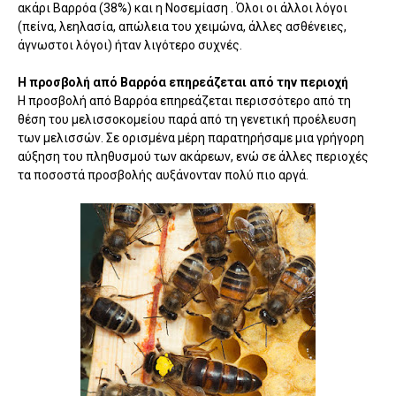
ακάρι Βαρρόα (38%) και η Νοσεμίαση . Όλοι οι άλλοι λόγοι
(πείνα, λεηλασία, απώλεια του χει­μώνα, άλλες ασθένειες,
άγνωστοι λόγοι) ήταν λιγότερο συχνές.
Η προσβολή από Βαρρόα επηρεάζεται από την περιοχή
Η προσβολή από Βαρρόα επηρεάζεται περισσότερο από τη
θέση του μελισσοκομείου παρά από τη γενετική προέλευση
των μελισσών. Σε ορισμένα μέρη παρατηρήσαμε μια γρήγορη
αύξηση του πλη­θυσμού των ακάρεων, ενώ σε άλλες περιοχές
τα ποσοστά προσβολής αυξά­νονταν πολύ πιο αργά.