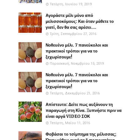
Τετάρτη, Ιουνίου 19, 2019
Αγοράστε μέλι μόνο από
μελισσοκόμους: Και όταν μάθετε το
γιατί, δεν θα σας αρέσει....
Τρίτη, Σεπτεμβρίου 27, 2016
Νοθευένο μέλι. 7 πανεύκολοι και
πρακτικοί τρόποι για να το
ξεχωρίσουμε!
Παρασκευή, Νοεμβρίου 15, 2019
Νοθευένο μέλι. 7 πανεύκολοι και
πρακτικοί τρόποι για να το
ξεχωρίσουμε!
Τετάρτη, Δεκεμβρίου 21, 2016
Απίστευτο: Δείτε πως αυξάνουν τη
παραγωγή στη Κίνα. Ξυπνήστε πριν να
είναι αργά VIDEO ΣΟΚ
Τετάρτη, Μαΐου 11, 2016
Φοβάσαι το τσίμπημα της μέλισσας;