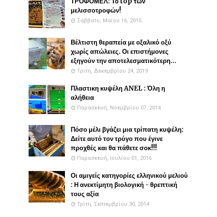
ΤΡΟΦΟΜΕΛ: Το top των
μελισσοτροφών!
Σάββατο, Μαΐου 16, 2015
Βέλτιστη θεραπεία με οξαλικό οξύ
χωρίς απώλειες. Οι επιστήμονες
εξηγούν την αποτελεσματικότερη...
Τρίτη, Δεκεμβρίου 24, 2019
Πλαστικη κυψέλη ANEL : Όλη η
αλήθεια
Παρασκευή, Νοεμβρίου 07, 2014
Πόσο μέλι βγάζει μια τρίπατη κυψέλη:
Δείτε αυτό τον τρύγο που έγινε
προχθές και θα πάθετε σοκ!!!
Παρασκευή, Ιουλίου 01, 2016
Οι αμιγείς κατηγορίες ελληνικού μελιού
: Η ανεκτίμητη βιολογική - θρεπτική
τους αξία
Τρίτη, Σεπτεμβρίου 30, 2014