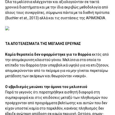
Όλα τα μελίσσια ελέγχονταν και αξιολογούνταν σε τακτά
χρονικά διαστή­ματα και με την ίδια ακριβώς μεθοδολογία από
όλους τους συνεργάτες, σύμ­φωνα πάντα με τα διεθνή πρότυπα
(Buchler et at., 2013) αλλά και τις συστάσεις της APIMΟNDIA.
ΤΑ ΑΠΟΤΕΛΕΣΜΑΤΑ ΤΗΣ ΜΕΓΑΛΗΣ ΕΡΕΥΝΑΣ
Καμία θεραπεία δεν εφαρμόστηκε για το Βαρρόα
εκτός από
την απομάκρυνση κλειστού γόνου. Μελίσσια στα οποία το
επίπεδο του Βαρρόα ήταν υπερβολικά υψηλό για να επιζήσουν,
απομακρύνονταν από το πείραμα για να μην γίνεται περεταίρω
μετάδοση των ακάρεων και θεω­ρούνταν «νεκρά».
Ο υβριδισμός μειώνει την άμυνα του μελισσιού
Παρά το γεγονός ότι παρατηρήθηκε αισθητή διαφορά στη
συμπεριφορά και στις επιδόσεις μεταξύ των πληθυσμών που
προέρχονταν από προγράμματα βελτίωσης και αυτών που δεν
είχαν υποστεί καμία στο παρελθόν, κανένας πληθυσμός δεν
έδειξε ανώτερη απόδοση σε καμία περιοχή. Ωστόσο, σημαν­