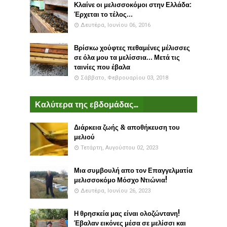
Κλαίνε οι μελισσοκόμοι στην Ελλάδα:
Έρχεται το τέλος...
Δευτέρα, Ιουνίου 06, 2016
Βρίσκω χούφτες πεθαμένες μέλισσες
σε όλα μου τα μελίσσια... Μετά τις
ταινίες που έβαλα
Σάββατο, Φεβρουαρίου 03, 2018
Καλύτερα της εβδομάδας...
Διάρκεια ζωής & αποθήκευση του
μελιού
Τετάρτη, Αυγούστου 02, 2023
Μια συμβουλή απο τον Επαγγελματία
μελισσοκόμο Μόσχο Ντιώνια!
Δευτέρα, Ιουνίου 26, 2023
Η θρησκεία μας είναι ολοζώντανη!
Έβαλαν εικόνες μέσα σε μελίσσι και