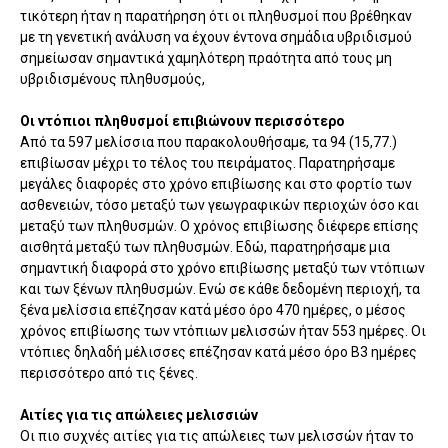
τικότερη ήταν η παρατήρηση ότι οι πληθυσμοί που βρέθηκαν
με τη γενετική ανάλυση να έχουν έντονα σημάδια υβριδισμού
σημεί­ωσαν σημαντικά χαμηλότερη πραότητα από τους μη
υβριδισμένους πληθυ­σμούς,
Οι ντόπιοι πληθυσμοί επιβιώνουν περισσότερο
Από τα 597 μελίσσια που παρακολουθήσαμε, τα 94 (15,77.)
επιβίωσαν μέχρι το τέλος του πειράματος. Παρατηρήσαμε
μεγάλες διαφορές στο χρόνο επι­βίωσης και στο φορτίο των
ασθενειών, τόσο μεταξύ των γεωγραφικών πε­ριοχών όσο και
μεταξύ των πληθυσμών. Ο χρόνος επιβίωσης διέφερε επίσης
αισθητά μεταξύ των πληθυσμών. Εδώ, παρατηρήσαμε μια
σημαντική διαφορά στο χρόνο επιβίωσης μεταξύ των ντόπιων
και των ξένων πληθυσμών. Ενώ σε κάθε δεδομένη περιοχή, τα
ξένα μελίσσια επέζησαν κατά μέσο όρο 470 ημέρες, ο μέσος
χρόνος επιβίωσης των ντόπιων μελισσών ήταν 553 ημέ­ρες. Οι
ντόπιες δηλαδή μέλισσες επέζησαν κατά μέσο όρο Β3 ημέρες
περισ­σότερο από τις ξένες.
Αιτίες για τις απώλειες μελισσιών
Οι πιο συχνές αιτίες για τις απώλειες των μελισσών ήταν το