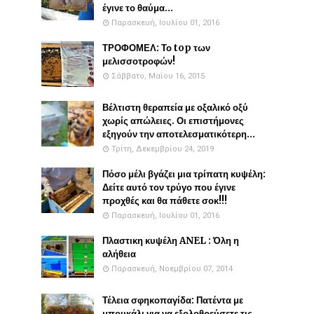
έγινε το θαύμα...
Παρασκευή, Ιουλίου 01, 2016
ΤΡΟΦΟΜΕΛ: Το top των
μελισσοτροφών!
Σάββατο, Μαΐου 16, 2015
Βέλτιστη θεραπεία με οξαλικό οξύ
χωρίς απώλειες. Οι επιστήμονες
εξηγούν την αποτελεσματικότερη...
Τρίτη, Δεκεμβρίου 24, 2019
Πόσο μέλι βγάζει μια τρίπατη κυψέλη:
Δείτε αυτό τον τρύγο που έγινε
προχθές και θα πάθετε σοκ!!!
Παρασκευή, Ιουλίου 01, 2016
Πλαστικη κυψέλη ANEL : Όλη η
αλήθεια
Παρασκευή, Νοεμβρίου 07, 2014
Τέλεια σφηκοπαγίδα: Πατέντα με
μπουκάλι για να εξολοθρεύσετε τις