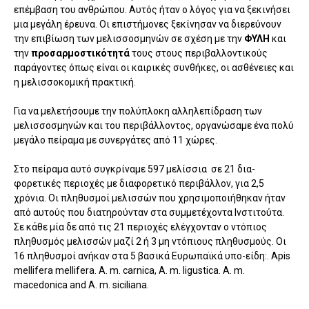
επέμβαση του ανθρώπου. Αυτός ήταν ο λόγος για να ξεκινήσει
μια μεγάλη έρευνα. Οι επιστήμονες ξεκίνησαν να διερεύνουν
την επι­βίωση των μελισσοσμηνών σε σχέση με την
ΦΥΛΗ
και
την
προσαρμοστικότητά
τους στους περιβαλλοντικούς
παράγοντες όπως είναι οι καιρικές συνθήκες, οι ασθένειες και
η μελισσοκομική πρα­κτική.
Για να μελετήσουμε την πολύπλοκη αλληλεπίδραση των
μελισσοσμηνών και του περιβάλλοντος, οργανώσαμε ένα πολύ
μεγάλο πείραμα με συνεργάτες από 11 χώρες.
Στο πείραμα αυτό συγκρίναμε 597 μελίσσια σε 21 δια­
φορετικές περιοχές με διαφορετικό περιβάλλον, για 2,5
χρόνια. Οι πληθυσμοί μελισσών που χρησιμοποιήθηκαν ήταν
από αυτούς που δια­τηρούνταν στα συμμετέχοντα Ινστιτούτα.
Σε κάθε μία δε από τις 21 περιοχές ελέγχονταν ο ντόπιος
πληθυσμός μελισσών μαζί 2 ή 3 μη ντόπιους πληθυσμούς. Οι
16 πληθυσμοί ανήκαν στα 5 βασικά Ευρωπαϊκά υπο-είδη:. Apis
mellifera mellifera. A. m. carnica, A. m. ligustica. A. m.
macedonica and A. m. siciliana.