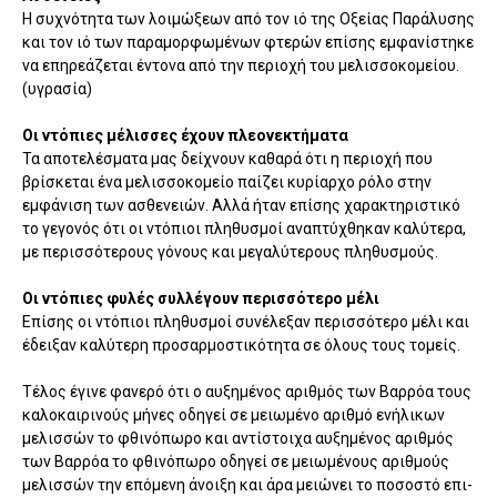
Η συχνότητα των λοιμώξεων από τον ιό της Οξείας Παράλυσης
και τον ιό των παραμορφωμένων φτερών επίσης εμφανίστηκε
να επηρεάζεται έντονα από την περιοχή του μελισσοκομείου.
(υγρασία)
Οι ντόπιες μέλισσες έχουν πλεονεκτήματα
Τα αποτελέσματα μας δείχνουν καθαρά ότι η πε­ριοχή που
βρίσκεται ένα μελισσοκομείο παίζει κυρίαρχο ρόλο στην
εμφάνιση των ασθενειών. Αλλά ήταν επίσης χαρακτηριστικό
το γεγονός ότι οι ντό­πιοι πληθυσμοί αναπτύχθηκαν καλύτερα,
με περισ­σότερους γόνους και μεγαλύτερους πληθυσμούς.
Οι ντόπιες φυλές συλλέγουν περισσότερο μέλι
Επίσης οι ντόπιοι πληθυσμοί συνέλεξαν περισσότερο μέλι και
έδειξαν καλύτερη προσαρμοστικότητα σε όλους τους τομείς.
Τέλος έγινε φα­νερό ότι ο αυξημένος αριθμός των Βαρρόα τους
καλοκαιρινούς μήνες οδηγεί σε μειωμένο αριθμό ενήλικων
μελισσών το φθινόπωρο και αντίστοιχα αυξημένος αριθμός
των Βαρρόα το φθινόπωρο οδηγεί σε μειωμένους αριθμούς
μελισσών την επόμενη άνοιξη και άρα μειώνει το ποσοστό επι­