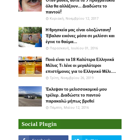
Όταν μάθεις αυτά τα 5 πραγματάκια
όλα θα αλλάξουν... Διαδώστε το
παντού!
Κυριακή, Νοεμβρίου 12, 2017
Η θρησκεία μας είναι ολοζώντανη!
Έβαλαν εικόνες μέσα σε μελίσσι και
έγινε το θαύμα...
Παρασκευή, Ιουλίου 01, 2016
Ποιά είναι τα 18 Καλύτερα Ελληνικά
Μέλια; Τι λένε οι μεγαλύτεροι
επιστήμονες για το Ελληνικό Μέλι....
Τρίτη, Νοεμβρίου 26, 2019
Έκλεψαν το μελισσοκομικό μου
τρέλερ. Διαδώστε το παντού
παρακαλώ μήπως βρεθεί
Πέμπτη, Μαΐου 12, 2016
Social Plugin