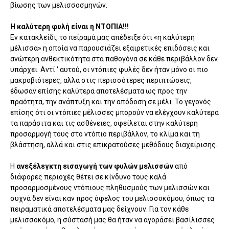
βίωσης των μελισσοσμηνών.
Η καλύτερη φυλή είναι η ΝΤΟΠΙΑ!!!
Εν κατακλείδι, το πείραμά μας απέδειξε ότι «η καλύτερη
μέλισσα» η οποία να παρουσιάζει εξαι­ρετικές επιδόσεις και
ανώτερη ανθεκτικότητα στα παθογόνα σε κάθε περιβάλλον δεν
υπάρχει. Αντί ' αυτού, οι ντόπιες φυλές δεν ήταν μόνο οι πιο
μακροβιότερες, αλλά στις περισσότερες περιπτώ­σεις,
έδωσαν επίσης καλύτερα αποτελέσματα ως προς την
πραότητα, την ανάπτυξη και την απόδοση σε μέλι. Το γεγονός
επίσης ότι οι ντόπιες μέλισσες μπορούν να ελέγχουν καλύτερα
τα παράσιτα και τις ασθένειες, οφείλεται στην καλύτερη
προσαρ­μογή τους στο ντόπιο περιβάλλον, το κλίμα και τη
βλάστηση, αλλά και στις επικρατούσες μεθόδους διαχείρισης.
Η
ανεξέλεγκτη εισαγωγή των φυλών μελισσών
από
διάφορες περιοχές θέτει σε κίνδυνο τους καλά
προσαρμοσμένους ντόπιους πληθυσμούς των μελισσών και
συχνά δεν είναι καν προς όφε­λος του μελισσοκόμου, όπως τα
πειραματικά απο­τελέσματα μας δείχνουν. Για τον κάθε
μελισσοκόμο, η σύστασή μας θα ήταν να αγοράσει βασίλισσες