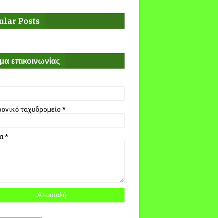
ular Posts
μα επικοινωνίας
ρονικό ταχυδρομείο
*
μα
*