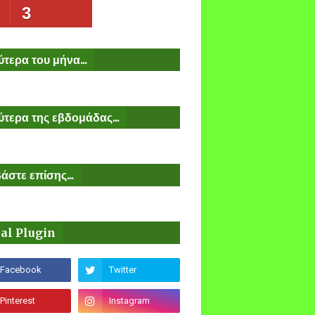
3
τερα του μήνα...
τερα της εβδομάδας...
άστε επίσης...
ial Plugin