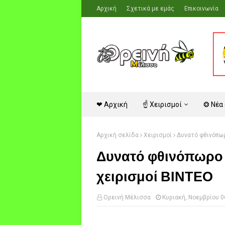
Αρχική
Σχετικά με εμάς
Επικοινωνία
❤ Αρχική
☝ Χειρισμοί
❂ Νέα
Αρχική σελίδα
Χειρισμοί
Δυνατό φθινόπωρ
Δυνατό φθινόπωρο μ
χειρισμοί ΒΙΝΤΕΟ
Ορεινή Μέλισσα
Κυριακή, Νοεμβρίου 0