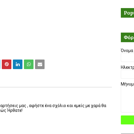
Pop
Φόρ
Όνομα
Ηλεκτ
Μήνυ
ρτήσεις μας , αφήστε ένα σχόλιο και εμείς με χαρά θα
λώς Ήρθατε!