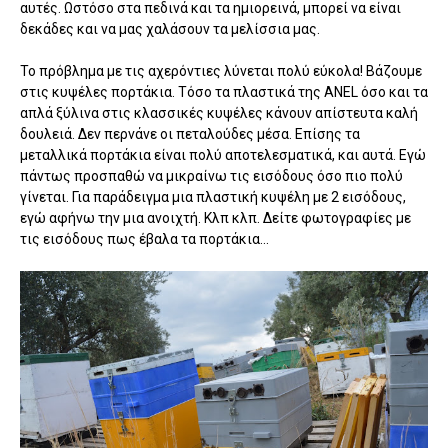
αυτές. Ωστόσο στα πεδινά και τα ημιορεινά, μπορεί να είναι
δεκάδες και να μας χαλάσουν τα μελίσσια μας.
Το πρόβλημα με τις αχερόντιες λύνεται πολύ εύκολα! Βάζουμε
στις κυψέλες πορτάκια. Τόσο τα πλαστικά της ANEL όσο και τα
απλά ξύλινα στις κλασσικές κυψέλες κάνουν απίστευτα καλή
δουλειά. Δεν περνάνε οι πεταλούδες μέσα. Επίσης τα
μεταλλικά πορτάκια είναι πολύ αποτελεσματικά, και αυτά. Εγώ
πάντως προσπαθώ να μικραίνω τις εισόδους όσο πιο πολύ
γίνεται. Για παράδειγμα μια πλαστική κυψέλη με 2 εισόδους,
εγώ αφήνω την μια ανοιχτή. Κλπ κλπ. Δείτε φωτογραφίες με
τις εισόδους πως έβαλα τα πορτάκια...