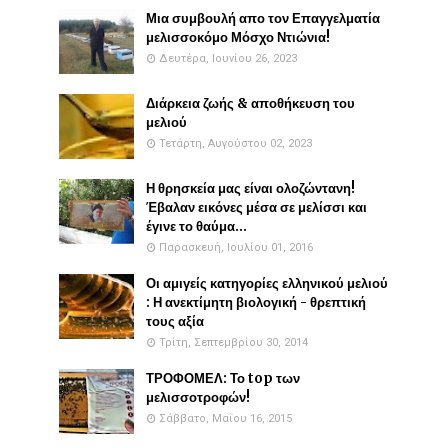
Μια συμβουλή απο τον Επαγγελματία
μελισσοκόμο Μόσχο Ντιώνια!
Δευτέρα, Ιουνίου 26, 2023
Διάρκεια ζωής & αποθήκευση του
μελιού
Τετάρτη, Αυγούστου 02, 2023
Η θρησκεία μας είναι ολοζώντανη!
Έβαλαν εικόνες μέσα σε μελίσσι και
έγινε το θαύμα...
Παρασκευή, Ιουλίου 01, 2016
Οι αμιγείς κατηγορίες ελληνικού μελιού
: Η ανεκτίμητη βιολογική - θρεπτική
τους αξία
Τρίτη, Σεπτεμβρίου 30, 2014
ΤΡΟΦΟΜΕΛ: Το top των
μελισσοτροφών!
Σάββατο, Μαΐου 16, 2015