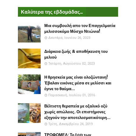
Καλύτερα της εβδομάδας...
Μια συμβουλή απο τον Επαγγελματία
μελισσοκόμο Μόσχο Ντιώνια!
Δευτέρα, Ιουνίου 26, 2023
Διάρκεια ζωής & αποθήκευση του
μελιού
Τετάρτη, Αυγούστου 02, 2023
Η θρησκεία μας είναι ολοζώντανη!
Έβαλαν εικόνες μέσα σε μελίσσι και
έγινε το θαύμα...
Παρασκευή, Ιουλίου 01, 2016
Βέλτιστη θεραπεία με οξαλικό οξύ
χωρίς απώλειες. Οι επιστήμονες
εξηγούν την αποτελεσματικότερη...
Τρίτη, Δεκεμβρίου 24, 2019
ΤΡΟΦΟΜΕΛ: Το top των