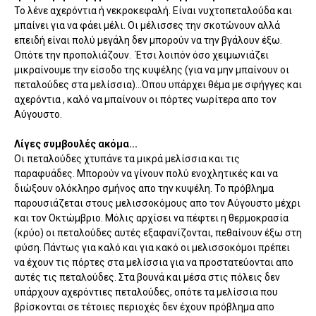
Το λένε αχερόντια ή νεκροκεφαλή. Είναι νυχτοπεταλούδα και
μπαίνει για να φάει μέλι. Οι μέλισσες την σκοτώνουν αλλά
επειδή είναι πολύ μεγάλη δεν μπορούν να την βγάλουν έξω.
Οπότε την προπολιάζουν. Έτσι λοιπόν όσο χειμωνιάζει
μικραίνουμε την είσοδο της κυψέλης (για να μην μπαίνουν οι
πεταλούδες στα μελίσσια)...Όπου υπάρχει θέμα με σφήγγες και
αχερόντια , καλό να μπαίνουν οι πόρτες νωρίτερα απο τον
Αύγουστο.
Λίγες συμβουλές ακόμα...
Οι πεταλούδες χτυπάνε τα μικρά μελίσσια και τις
παραφυάδες. Μπορούν να γίνουν πολύ ενοχλητικές και να
διώξουν ολόκληρο σμήνος απο την κυψέλη. Το πρόβλημα
παρουσιάζεται στους μελισσοκόμους απο τον Αύγουστο μέχρι
και τον Οκτώμβριο. Μόλις αρχίσει να πέφτει η θερμοκρασία
(κρύο) οι πεταλούδες αυτές εξαφανίζονται, πεθαίνουν έξω στη
φύση. Πάντως για καλό και για κακό οι μελισσοκόμοι πρέπει
να έχουν τις πόρτες στα μελίσσια για να προστατεύονται απο
αυτές τις πεταλούδες. Στα βουνά και μέσα στις πόλεις δεν
υπάρχουν αχερόντιες πεταλούδες, οπότε τα μελίσσια που
βρίσκονται σε τέτοιες περιοχές δεν έχουν πρόβλημα απο