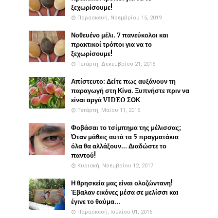
ξεχωρίσουμε!
Παρασκευή, Νοεμβρίου 15, 2019
Νοθευένο μέλι. 7 πανεύκολοι και
πρακτικοί τρόποι για να το
ξεχωρίσουμε!
Τετάρτη, Δεκεμβρίου 21, 2016
Απίστευτο: Δείτε πως αυξάνουν τη
παραγωγή στη Κίνα. Ξυπνήστε πριν να
είναι αργά VIDEO ΣΟΚ
Τετάρτη, Μαΐου 11, 2016
Φοβάσαι το τσίμπημα της μέλισσας;
Όταν μάθεις αυτά τα 5 πραγματάκια
όλα θα αλλάξουν... Διαδώστε το
παντού!
Κυριακή, Νοεμβρίου 12, 2017
Η θρησκεία μας είναι ολοζώντανη!
Έβαλαν εικόνες μέσα σε μελίσσι και
έγινε το θαύμα...
Παρασκευή, Ιουλίου 01, 2016