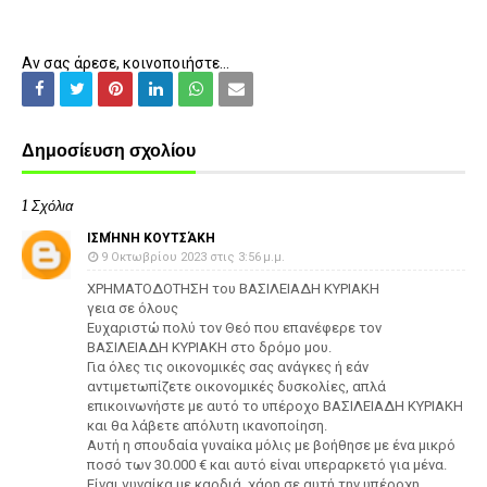
Αν σας άρεσε, κοινοποιήστε...
Δημοσίευση σχολίου
1 Σχόλια
ΙΣΜΉΝΗ ΚΟΥΤΣΆΚΗ
9 Οκτωβρίου 2023 στις 3:56 μ.μ.
ΧΡΗΜΑΤΟΔΟΤΗΣΗ του ΒΑΣΙΛΕΙΑΔΗ ΚΥΡΙΑΚΗ
γεια σε όλους
Ευχαριστώ πολύ τον Θεό που επανέφερε τον
ΒΑΣΙΛΕΙΑΔΗ ΚΥΡΙΑΚΗ στο δρόμο μου.
Για όλες τις οικονομικές σας ανάγκες ή εάν
αντιμετωπίζετε οικονομικές δυσκολίες, απλά
επικοινωνήστε με αυτό το υπέροχο ΒΑΣΙΛΕΙΑΔΗ ΚΥΡΙΑΚΗ
και θα λάβετε απόλυτη ικανοποίηση.
Αυτή η σπουδαία γυναίκα μόλις με βοήθησε με ένα μικρό
ποσό των 30.000 € και αυτό είναι υπεραρκετό για μένα.
Είναι γυναίκα με καρδιά, χάρη σε αυτή την υπέροχη