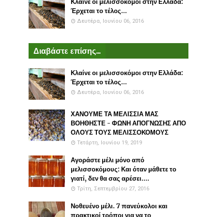
Κλαίνε οι μελισσοκόμοι στην Ελλάδα:
Έρχεται το τέλος...
Δευτέρα, Ιουνίου 06, 2016
Διαβάστε επίσης...
Κλαίνε οι μελισσοκόμοι στην Ελλάδα:
Έρχεται το τέλος...
Δευτέρα, Ιουνίου 06, 2016
ΧΑΝΟΥΜΕ ΤΑ ΜΕΛΙΣΣΙΑ ΜΑΣ
ΒΟΗΘΗΣΤΕ - ΦΩΝΗ ΑΠΟΓΝΩΣΗΣ ΑΠΟ
ΟΛΟΥΣ ΤΟΥΣ ΜΕΛΙΣΣΟΚΟΜΟΥΣ
Τετάρτη, Ιουνίου 19, 2019
Αγοράστε μέλι μόνο από
μελισσοκόμους: Και όταν μάθετε το
γιατί, δεν θα σας αρέσει....
Τρίτη, Σεπτεμβρίου 27, 2016
Νοθευένο μέλι. 7 πανεύκολοι και
πρακτικοί τρόποι για να το