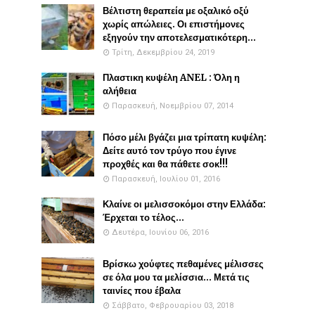
Βέλτιστη θεραπεία με οξαλικό οξύ
χωρίς απώλειες. Οι επιστήμονες
εξηγούν την αποτελεσματικότερη...
Τρίτη, Δεκεμβρίου 24, 2019
Πλαστικη κυψέλη ANEL : Όλη η
αλήθεια
Παρασκευή, Νοεμβρίου 07, 2014
Πόσο μέλι βγάζει μια τρίπατη κυψέλη:
Δείτε αυτό τον τρύγο που έγινε
προχθές και θα πάθετε σοκ!!!
Παρασκευή, Ιουλίου 01, 2016
Κλαίνε οι μελισσοκόμοι στην Ελλάδα:
Έρχεται το τέλος...
Δευτέρα, Ιουνίου 06, 2016
Βρίσκω χούφτες πεθαμένες μέλισσες
σε όλα μου τα μελίσσια... Μετά τις
ταινίες που έβαλα
Σάββατο, Φεβρουαρίου 03, 2018