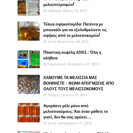
μελισσοτροφών!
Σάββατο, Μαΐου 16, 2015
Τέλεια σφηκοπαγίδα: Πατέντα με
μπουκάλι για να εξολοθρεύσετε τις
σφήκες από το μελισσοκομείο!
Τρίτη, Αυγούστου 04, 2015
Πλαστικη κυψέλη ANEL : Όλη η
αλήθεια
Παρασκευή, Νοεμβρίου 07, 2014
ΧΑΝΟΥΜΕ ΤΑ ΜΕΛΙΣΣΙΑ ΜΑΣ
ΒΟΗΘΗΣΤΕ - ΦΩΝΗ ΑΠΟΓΝΩΣΗΣ ΑΠΟ
ΟΛΟΥΣ ΤΟΥΣ ΜΕΛΙΣΣΟΚΟΜΟΥΣ
Τετάρτη, Ιουνίου 19, 2019
Αγοράστε μέλι μόνο από
μελισσοκόμους: Και όταν μάθετε το
γιατί, δεν θα σας αρέσει....
Τρίτη, Σεπτεμβρίου 27, 2016